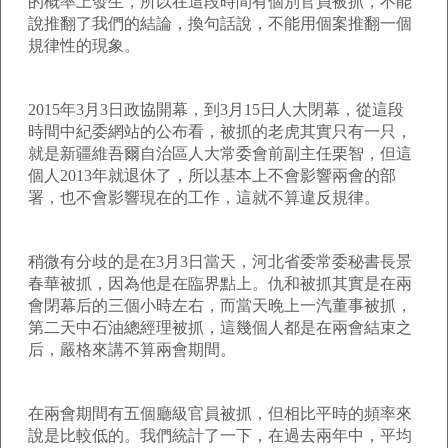
的概率上發生，所以在這段時間有個別官員被抓，不能
說推翻了我們的結論，換句話說，不能用個案推翻一個
規律性的現象。
2015年3月3日政協開幕，到3月15日人大閉幕，從這段
時間中紀委網站的公布看，被抓的老虎其實只有一只，
就是新疆維吾爾自治區人大常委會前副主任栗智，但這
個人2013年就退休了，所以基本上不會影響兩會的部
署，也不會影響現在的工作，這就不算違反規律。
稍微有分歧的是在3月3日當天，河北省委常委秘書長景
春華被抓，因為他是在臨界點上。仇和被抓其實是在兩
會閉幕后的三個小時左右，而當天晚上一汽董事被抓，
第二天中石油總經理被抓，這幾個人都是在兩會結束之
后，嚴格來講不算兩會期間。
在兩會期間有五個廳級官員被抓，但相比平時的頻率來
說是比較低的。我們統計了一下，在過去兩年中，平均