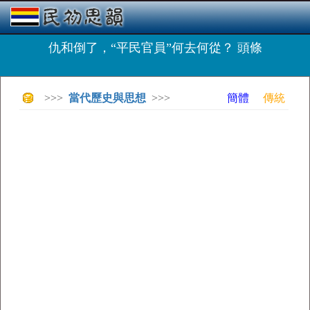
仇和倒了，“平民官員”何去何從？ 頭條
>>>
當代歷史與思想
>>>
簡體
傳統