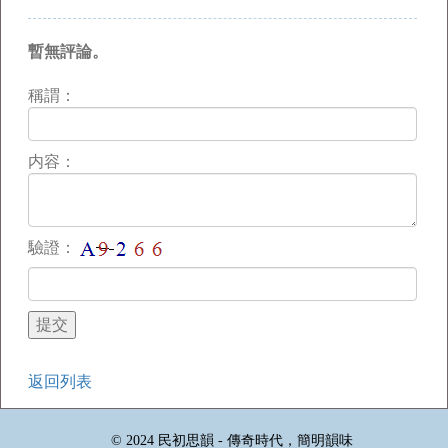
暫無評論。
稱謂：
内容：
驗證：
返回列表
© 2024 民初思韻 - 傳奇時代，簡明韻味