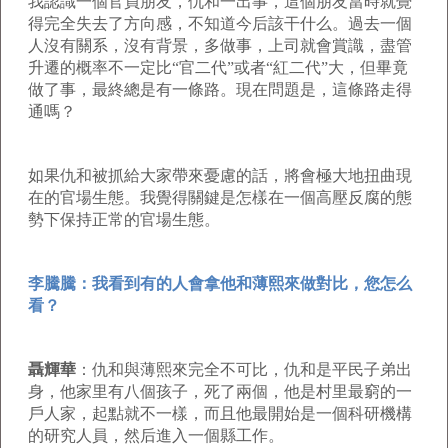
我認識一個官員朋友，仇和一出事，這個朋友當時就覺
得完全失去了方向感，不知道今后該干什么。過去一個
人沒有關系，沒有背景，多做事，上司就會賞識，盡管
升遷的概率不一定比“官二代”或者“紅二代”大，但畢竟
做了事，最終總是有一條路。現在問題是，這條路走得
通嗎？
如果仇和被抓給大家帶來憂慮的話，將會極大地扭曲現
在的官場生態。我覺得關鍵是怎樣在一個高壓反腐的態
勢下保持正常的官場生態。
李騰騰：我看到有的人會拿他和薄熙來做對比，您怎么
看？
聶輝華
：仇和與薄熙來完全不可比，仇和是平民子弟出
身，他家里有八個孩子，死了兩個，他是村里最窮的一
戶人家，起點就不一樣，而且他最開始是一個科研機構
的研究人員，然后進入一個縣工作。