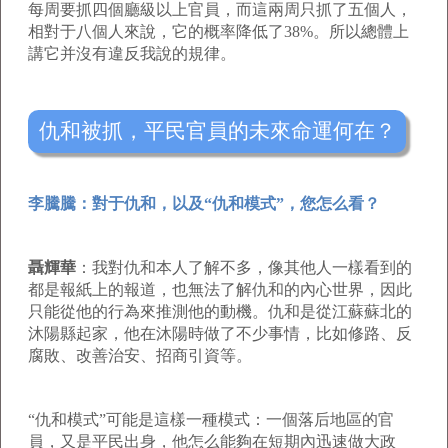
每周要抓四個廳級以上官員，而這兩周只抓了五個人，
相對于八個人來說，它的概率降低了38%。所以總體上
講它并沒有違反我說的規律。
仇和被抓，平民官員的未來命運何在？
李騰騰：對于仇和，以及“仇和模式”，您怎么看？
聶輝華
：我對仇和本人了解不多，像其他人一樣看到的
都是報紙上的報道，也無法了解仇和的內心世界，因此
只能從他的行為來推測他的動機。仇和是從江蘇蘇北的
沐陽縣起家，他在沐陽時做了不少事情，比如修路、反
腐敗、改善治安、招商引資等。
“仇和模式”可能是這樣一種模式：一個落后地區的官
員，又是平民出身，他怎么能夠在短期內迅速做大政