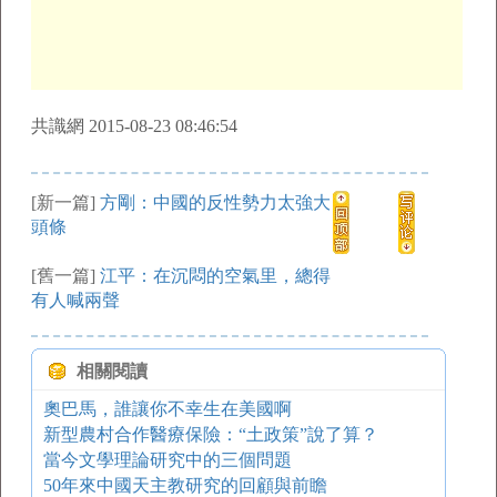
共識網 2015-08-23 08:46:54
[新一篇]
方剛：中國的反性勢力太強大
頭條
[舊一篇]
江平：在沉悶的空氣里，總得
有人喊兩聲
相關閱讀
奧巴馬，誰讓你不幸生在美國啊
新型農村合作醫療保險：“土政策”說了算？
當今文學理論研究中的三個問題
50年來中國天主教研究的回顧與前瞻