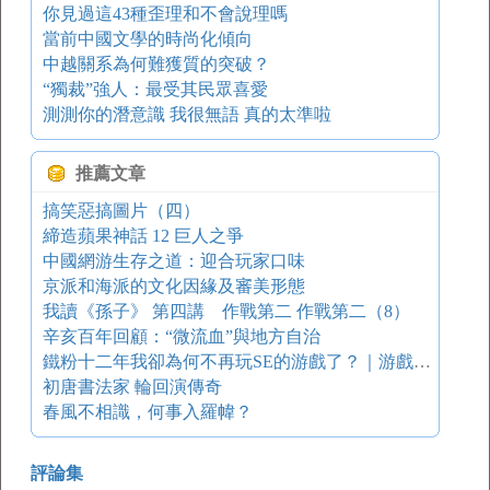
你見過這43種歪理和不會說理嗎
當前中國文學的時尚化傾向
中越關系為何難獲質的突破？
“獨裁”強人：最受其民眾喜愛
測測你的潛意識 我很無語 真的太準啦
推薦文章
搞笑惡搞圖片（四）
締造蘋果神話 12 巨人之爭
中國網游生存之道：迎合玩家口味
京派和海派的文化因緣及審美形態
我讀《孫子》 第四講 作戰第二 作戰第二（8）
辛亥百年回顧：“微流血”與地方自治
鐵粉十二年我卻為何不再玩SE的游戲了？｜游戲葡萄
初唐書法家 輪回演傳奇
春風不相識，何事入羅幃？
評論集