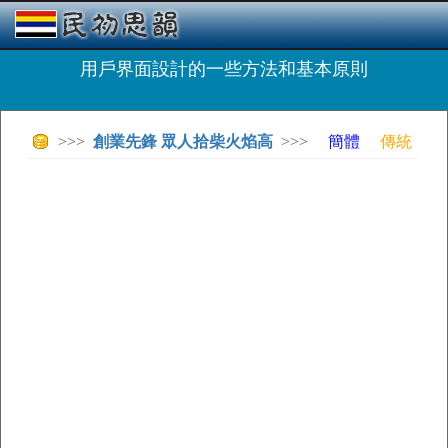
用戶界面設計的一些方法和基本原則
>>>
創業先鋒 眾人拾柴火焰高
>>>
簡體
傳統