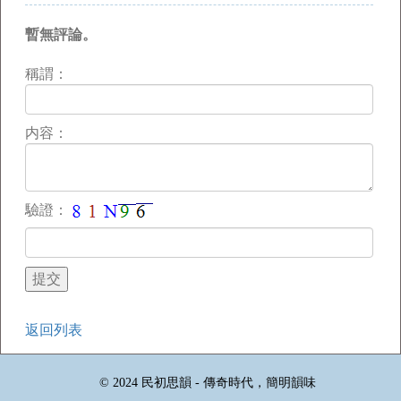
暫無評論。
稱謂：
内容：
驗證：
返回列表
© 2024 民初思韻 - 傳奇時代，簡明韻味