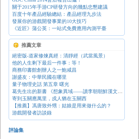
關于2015年手游CP研發方向的幾點忠懇建議
百度十年產品經驗總結：產品經理九步法
發展你的游戲開發事業的10大技巧
《近匠》蒲公英：一站式免費應用內測平臺
推薦文章
絕密版-道家修煉真經：清靜經（武當風景）
他的人生剩下最后一件事：等！
商務印書館創辦人之一鮑咸昌
謝盛友：中華民國在哪里
量子物理史話 第五章 曙光
葛先生出的新書 《想象異域——讀李朝朝鮮漢文燕行文獻札記》
寄到玉關應萬里，戍人猶在玉關西
【推薦】馮唐致外甥：姑娘是用來做什么的？
游戲開發者訪談錄
評論集