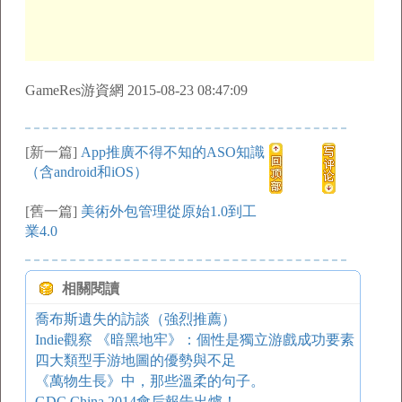
GameRes游資網 2015-08-23 08:47:09
[新一篇]
App推廣不得不知的ASO知識
（含android和iOS）
[舊一篇]
美術外包管理從原始1.0到工
業4.0
相關閱讀
喬布斯遺失的訪談（強烈推薦）
Indie觀察 《暗黑地牢》：個性是獨立游戲成功要素
四大類型手游地圖的優勢與不足
《萬物生長》中，那些溫柔的句子。
GDC China 2014會后報告出爐！