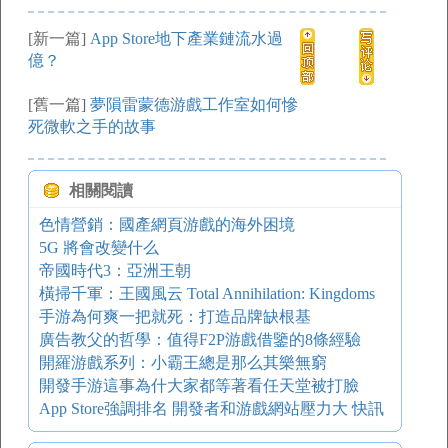
[新一篇]
App Store地下產業鏈流水過
億？
[舊一篇]
夢隕雷蒙德游戲工作室如何慘
死微軟之手的故事
相關閱讀
色情營銷：國產網頁游戲的海外困境
5G 將會改變什么
帝國時代3：亞洲王朝
橫掃千軍：王國風云 Total Annihilation: Kingdoms
手游為何爽一把就死：打造品牌缺根基
廣告教父的哲學：值得F2P游戲借鑒的8條經驗
開羅游戲系列：小霸王總是那么其樂無窮
開發手游這事為什大家都等著看任天堂被打臉
App Store強調排名 開發者和游戲網站壓力大 快訊