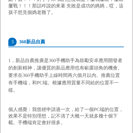
屢戰！！！那話咋說的來著 失敗是成功的媽媽，哎，這
孩子想見個媽老難了。
3
360新品自薦
1，
新品自薦推廣是360手機助手為鼓勵安卓應用開發者
的創新精神，讓優質的新品應用也有嶄露頭角的機會。
要求在360手機助手上線時間再六個月以內。推薦位置
有手機端，和PC端。根據應用質量不同給的位置不一
樣。
個人感覺：我曾經申請過一次，給了一個PC端的位置，
效果不是特別理想，記不清了大概一天就多幾十個下
載。手機端肯定會好很多。