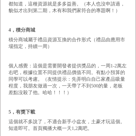
都知道，這種資源就是多多益善。（本人也沒申請過，
貌似才出到第二期，木有和我們家符合的專題啊！）
4，積分商城
積分商城屬于禮品資源互換的合作形式（禮品由應用市
場指定，持續一周）
個人感覺：這個是需要開發者提供獎品的，一周1-2萬左
右吧，根據位置不同提供禮品價值不同。有點小預算的
同學可以考慮。（友情提示：先弄明白自己家產品吸量
程度，我朋友做過一次，一天帶了不到500的量，老板
差點沒殺了他。哈哈！！！）
5，有獎下載
這個就不多說了，不適合新手小盆友，土豪才玩這個。
知道即可。首頁獨播大概一天1,2萬吧。