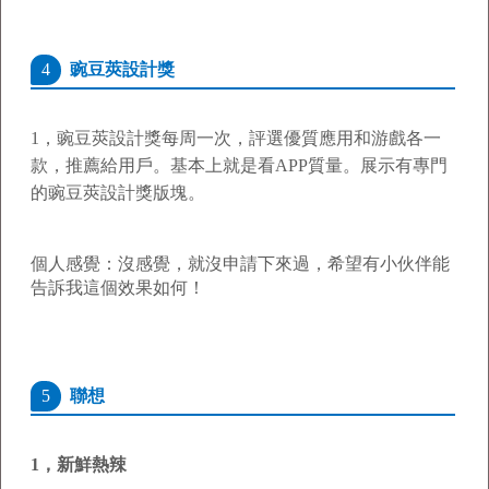
4
豌豆莢設計獎
1，
豌豆莢設計獎每周一次，評選優質應用和游戲各一
款，推薦給用戶。基本上就是看APP質量。展示有專門
的豌豆莢設計獎版塊。
個人感覺：沒感覺，就沒申請下來過，希望有小伙伴能
告訴我這個效果如何！
5
聯想
1，
新鮮熱辣