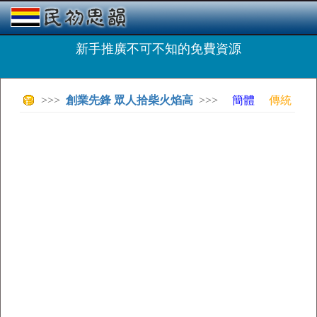
新手推廣不可不知的免費資源
>>>
創業先鋒 眾人拾柴火焰高
>>>
簡體
傳統