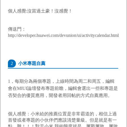
個人感覺:沒當過土豪！沒感覺！
傳送門：
http://developer.huawei.com/devunion/ui/activitycalendar.html
2
小米專題自薦
1，
每期分為兩個專題，上線時間為周二和周五，編輯
會在MIUI論壇發布專題前瞻，編輯會選出一些和專題是
否契合的優質應用，開發者用回帖的方式自薦應用。
個人感覺：小米給的推薦位置是非常霸道的，相信上過
首發或者專題的小伙伴們應該清楚量級。但是就是有一
點，難！！！對于小米 我的態度就是，屢戰屢敗，屢敗