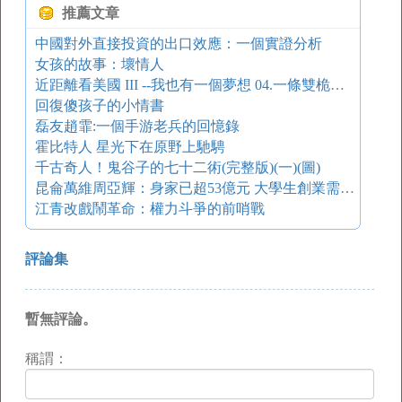
推薦文章
中國對外直接投資的出口效應：一個實證分析
女孩的故事：壞情人
近距離看美國 III --我也有一個夢想 04.一條雙桅船上的故事
回復傻孩子的小情書
磊友趙霏:一個手游老兵的回憶錄
霍比特人 星光下在原野上馳騁
千古奇人！鬼谷子的七十二術(完整版)(一)(圖)
昆侖萬維周亞輝：身家已超53億元 大學生創業需謹慎
江青改戲鬧革命：權力斗爭的前哨戰
評論集
暫無評論。
稱謂：