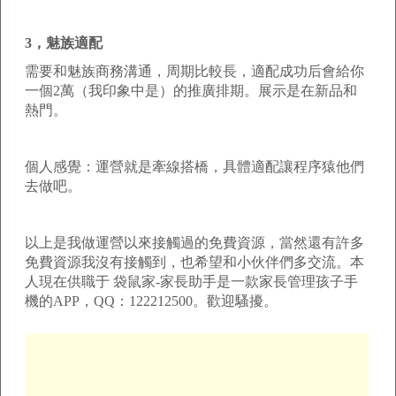
3，魅族適配
需要和魅族商務溝通，周期比較長，適配成功后會給你
一個2萬（我印象中是）的推廣排期。展示是在新品和
熱門。
個人感覺：運營就是牽線搭橋，具體適配讓程序猿他們
去做吧。
以上是我做運營以來接觸過的免費資源，當然還有許多
免費資源我沒有接觸到，也希望和小伙伴們多交流。本
人現在供職于 袋鼠家-家長助手是一款家長管理孩子手
機的APP，QQ：122212500。歡迎騷擾。