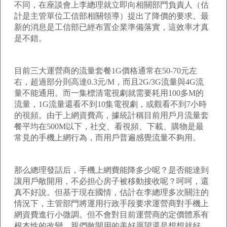
不同，在座談會上李總理就立即向相關部門負責人（估
計是主管單位工信部相關領導）提出了降價的要求。最
新的消息是工信部已經布置企業準備落實，這效率才真
是不錯。
目前三大運營商的流量套餐1G價格通常在50-70元左
右，超過部分則高達0.3元/M，而且2G/3G流量與4G流
量不能通用。而一集標清電視劇就需要耗用100多M的
流量，1G流量還看不到10集電視劇，或觀看不到7小時
的視頻。由于上網資費高，據統計稱目前用戶月流量套
餐平均在500M以下，社交、看視頻、下載、購物是最
常見的手機上網行為，而用戶普遍感覺流量不夠用。
那么總理發話后，手機上網費能降多少呢？是否能達到
讓用戶敞開用，不必担心房子被移動接收呢？呵呵，還
真不好說。但基于現在國情，估計在李總理多次關注的
情況下，主管部門將運用行政手段要求運營商對手機上
網資費進行小微調。但不會對目前運營商的定價體系有
根本性的改變，親們敞開用的美好愿望還是想想就好