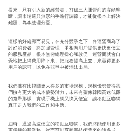
看來，只有引入新的經營者，打破三大運營商的寡頭壟
斷，讓市場這只無形的手進行調節，才能從根本上解決
難題，為李總理分憂。
這樣的好處顯而易見，在充分競爭之下，各運營商為了
討好消費者，將加強管理，爭相向用戶提供更快更便宜
的服務產品，根本無需總理操心和敦促，運營商就會自
覺地把上網費用降下來、把服務提高上去，來贏得更多
用戶的認可，以免在競爭中被淘汰出局。
我們擁有比韓國更大得多的市場規模，規模優勢使得我
們擁有更大的成本優勢潛力，未來有望像韓國高速低廉
的寬帶那樣，實現手機上網又快又便宜，讓移動互聯網
真正走入我們的工作和生活。
屆時，通過高速便宜的移動互聯網，我們將能使用更多
更便捷的新業務，從而可以享受新技術帶來的諸多成