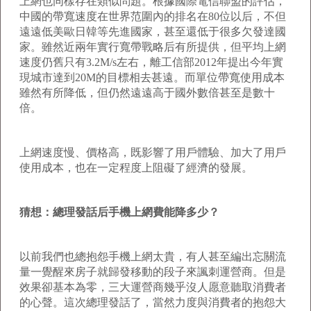
上網也同樣存在類似問題。根據國際電信聯盟的評估，
中國的帶寬速度在世界范圍內的排名在80位以后，不但
遠遠低美歐日韓等先進國家，甚至還低于很多欠發達國
家。雖然近兩年實行寬帶戰略后有所提供，但平均上網
速度仍舊只有3.2M/s左右，離工信部2012年提出今年實
現城市達到20M的目標相去甚遠。而單位帶寬使用成本
雖然有所降低，但仍然遠遠高于國外數倍甚至是數十
倍。
上網速度慢、價格高，既影響了用戶體驗、加大了用戶
使用成本，也在一定程度上阻礙了經濟的發展。
猜想：總理發話后手機上網費能降多少？
以前我們也總抱怨手機上網太貴，有人甚至編出忘關流
量一覺醒來房子就歸發移動的段子來諷刺運營商。但是
效果卻基本為零，三大運營商幾乎沒人愿意聽取消費者
的心聲。這次總理發話了，當然力度與消費者的抱怨大