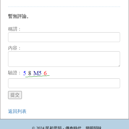
暫無評論。
稱謂：
内容：
驗證：
返回列表
© 2024 民初思韻 - 傳奇時代，簡明韻味