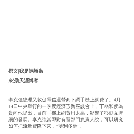
撰文|我是螞蟻蟲
來源|天涯博客
李克強總理又敦促電信運營商下調手機上網費了。4月
14日中央舉行的一季度經濟形勢座談會上，丁磊和侯為
貴向他提出，目前手機上網費用太高，影響了移動互聯
網的發展。李克強當即對有關部門負責人說，可以研究
如何把流量費降下來，“薄利多銷”。