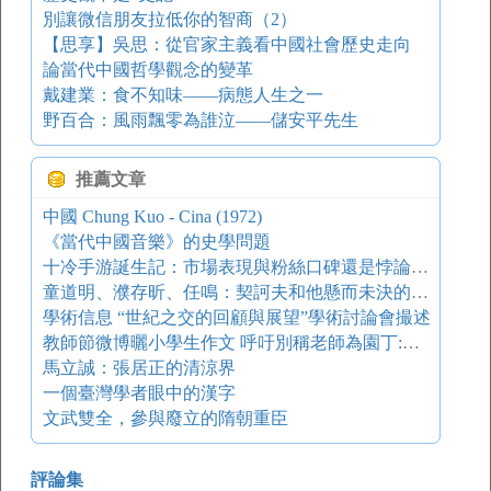
別讓微信朋友拉低你的智商（2）
【思享】吳思：從官家主義看中國社會歷史走向
論當代中國哲學觀念的變革
戴建業：食不知味——病態人生之一
野百合：風雨飄零為誰泣——儲安平先生
推薦文章
中國 Chung Kuo - Cina (1972)
《當代中國音樂》的史學問題
十冷手游誕生記：市場表現與粉絲口碑還是悖論嗎？ 游戲葡萄
童道明、濮存昕、任鳴：契訶夫和他懸而未決的詩意 鳳凰網讀書會
學術信息 “世紀之交的回顧與展望”學術討論會撮述
教師節微博曬小學生作文 呼吁別稱老師為園丁:應是導游
馬立誠：張居正的清涼界
一個臺灣學者眼中的漢字
文武雙全，參與廢立的隋朝重臣
評論集