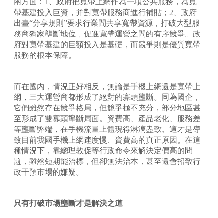
兩方面：1、政府把寬帶上網作為一項公共服務，為寬
帶基建投入巨資，并對寬帶服務商進行補貼；2、政府
出臺“分享規則”要求行業間共享寬帶資源，打破大型服
務商獨家壟斷地位，促進寬帶運營之間的有序競爭。政
府對寬帶基建的巨額投入是基礎，而競爭則是優質寬帶
服務的根本保障。
而在國內，情況正好相反，無論是手機上網還是寬帶上
網，三大運營商都形成了絕對的寡頭壟斷。同為國企，
它們雖然存在競爭格局，但競爭極不充分，部分地區甚
至形成了雙寡頭壟斷局面。資費高、產品老化、服務差
等壟斷弊端，在手機流量上體現得淋漓盡致。這才是導
致目前我國手機上網速度慢、資費高的真正原因。在這
種情況下，靠總理敦促等行政命令來解決定價高的問
題，雖然短期能治標，但卻無法治本，甚至還會招致行
政干預市場的嫌疑。
只有打破市場壟斷才是解決之道