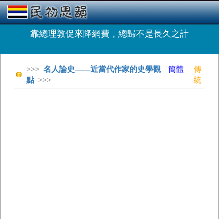
靠總理敦促來降網費，總歸不是長久之計
>>>
名人論史——近當代作家的史學觀
簡體
傳
點
>>>
統