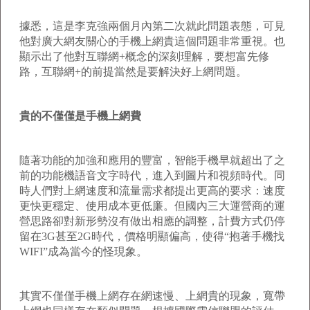
據悉，這是李克強兩個月內第二次就此問題表態，可見
他對廣大網友關心的手機上網貴這個問題非常重視。也
顯示出了他對互聯網+概念的深刻理解，要想富先修
路，互聯網+的前提當然是要解決好上網問題。
貴的不僅僅是手機上網費
隨著功能的加強和應用的豐富，智能手機早就超出了之
前的功能機語音文字時代，進入到圖片和視頻時代。同
時人們對上網速度和流量需求都提出更高的要求：速度
更快更穩定、使用成本更低廉。但國內三大運營商的運
營思路卻對新形勢沒有做出相應的調整，計費方式仍停
留在3G甚至2G時代，價格明顯偏高，使得“抱著手機找
WIFI”成為當今的怪現象。
其實不僅僅手機上網存在網速慢、上網貴的現象，寬帶