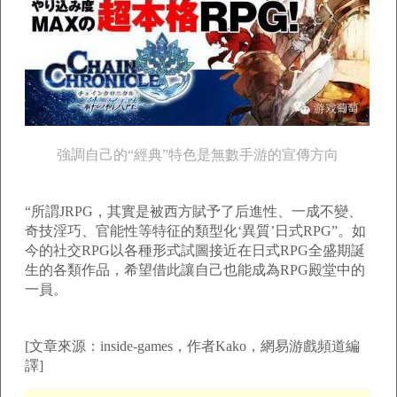
強調自己的“經典”特色是無數手游的宣傳方向
“所謂JRPG，其實是被西方賦予了后進性、一成不變、
奇技淫巧、官能性等特征的類型化‘異質’日式RPG”。如
今的社交RPG以各種形式試圖接近在日式RPG全盛期誕
生的各類作品，希望借此讓自己也能成為RPG殿堂中的
一員。
[文章來源：inside-games，作者Kako，網易游戲頻道編
譯]