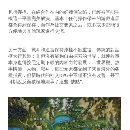
包括存檔、在線合作在內的好幾個缺陷，已經被智能手
機這一平臺完美解決。基本上任何操作帶來的游戲進展
都會得到保存，而作為社交要素之后，或多或少都能很
方便地與其他玩家進行交流。
另一方面，戰斗和迷宮保持原樣不斷重復，傳統的對話
框大行其道；非但沒有能夠自由探索的世界，就連故事
本身也得按照定期下載的內容向前發展……世界觀、故
事情節、人物、戰斗，這些元素都受到了來自海外的各
種指責，但新時代的社交RPG中不僅不沒有改善，甚至
可以說反而積極地繼承了這些“缺點”。