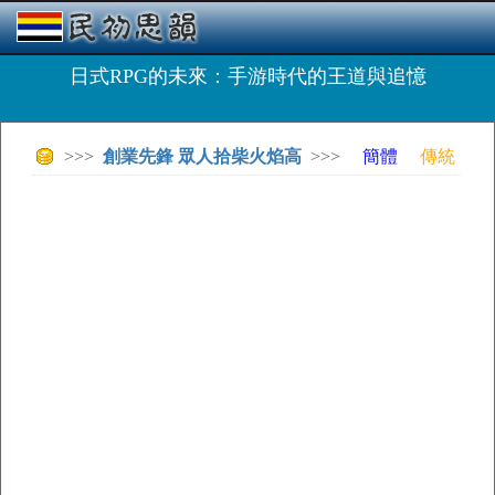
日式RPG的未來：手游時代的王道與追憶
>>>
創業先鋒 眾人拾柴火焰高
>>>
簡體
傳統