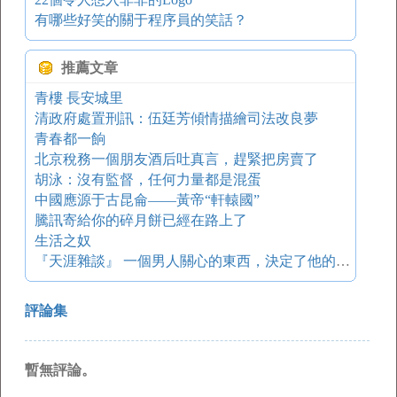
有哪些好笑的關于程序員的笑話？
推薦文章
青樓 長安城里
清政府處置刑訊：伍廷芳傾情描繪司法改良夢
青春都一餉
北京稅務一個朋友酒后吐真言，趕緊把房賣了
胡泳：沒有監督，任何力量都是混蛋
中國應源于古昆侖——黃帝“軒轅國”
騰訊寄給你的碎月餅已經在路上了
生活之奴
『天涯雜談』 一個男人關心的東西，決定了他的層次。
評論集
暫無評論。