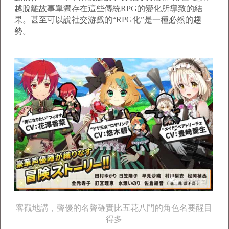
越脫離故事單獨存在這些傳統RPG的變化所導致的結
果。甚至可以說社交游戲的“RPG化”是一種必然的趨
勢。
客觀地講，聲優的名聲確實比五花八門的角色名要醒目
得多