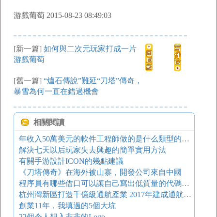
游戲葡萄 2015-08-23 08:49:03
[新一篇]
如何與二次元玩家打成一片
游戲葡萄
[舊一篇]
“爐石傳說”難延“刀塔”傳奇，
暴雪為何一直在錯過機會
相關閱讀
年收入50萬美元的軟件工程師做的是什么類型的工作
解決七天以后玩家失去興趣的簡單實用方法
有關手游設計ICON的幾點建議
《刀塔傳奇》在海外被山寨，開發公司來自中國
程序員有哪些借口可以讓自己寫出低質量的代碼？看完深有感觸！
杭州灣新區打造千億級通航產業 2017年建成通航機場
創業11年，我填過的5個大坑
22個令人想入非非的Logo