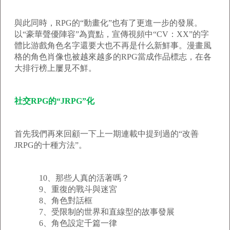
與此同時，RPG的“動畫化”也有了更進一步的發展。
以“豪華聲優陣容”為賣點，宣傳視頻中“CV：XX”的字
體比游戲角色名字還要大也不再是什么新鮮事。漫畫風
格的角色肖像也被越來越多的RPG當成作品標志，在各
大排行榜上屢見不鮮。
社交RPG的“JRPG”化
首先我們再來回顧一下上一期連載中提到過的“改善
JRPG的十種方法”。
10、那些人真的活著嗎？
9、重復的戰斗與迷宮
8、角色對話框
7、受限制的世界和直線型的故事發展
6、角色設定千篇一律