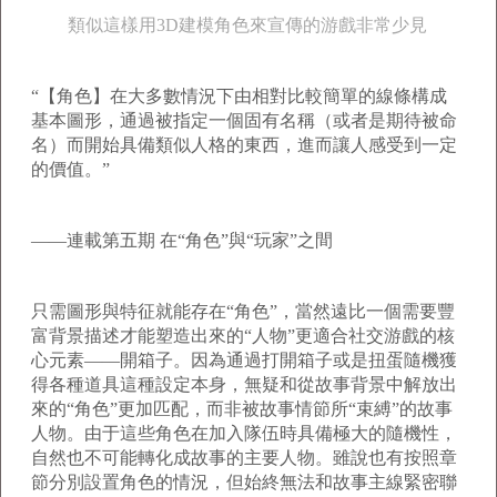
類似這樣用3D建模角色來宣傳的游戲非常少見
“【角色】在大多數情況下由相對比較簡單的線條構成
基本圖形，通過被指定一個固有名稱（或者是期待被命
名）而開始具備類似人格的東西，進而讓人感受到一定
的價值。”
——連載第五期 在“角色”與“玩家”之間
只需圖形與特征就能存在“角色”，當然遠比一個需要豐
富背景描述才能塑造出來的“人物”更適合社交游戲的核
心元素——開箱子。因為通過打開箱子或是扭蛋隨機獲
得各種道具這種設定本身，無疑和從故事背景中解放出
來的“角色”更加匹配，而非被故事情節所“束縛”的故事
人物。由于這些角色在加入隊伍時具備極大的隨機性，
自然也不可能轉化成故事的主要人物。雖說也有按照章
節分別設置角色的情況，但始終無法和故事主線緊密聯