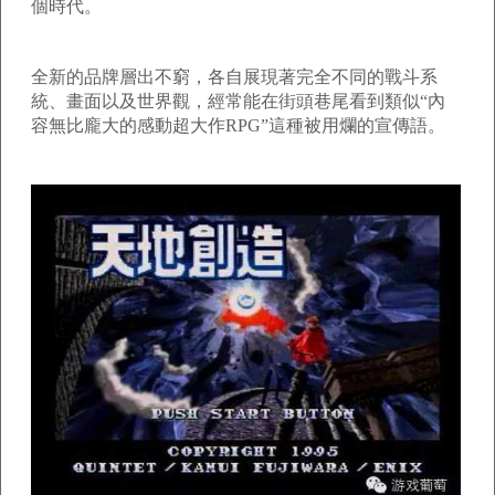
個時代。
全新的品牌層出不窮，各自展現著完全不同的戰斗系
統、畫面以及世界觀，經常能在街頭巷尾看到類似“內
容無比龐大的感動超大作RPG”這種被用爛的宣傳語。