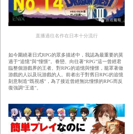
直播過往名作在日本十分流行
如今圍繞著日式RPG的眾多描述中，我認為最重要的莫
過于“追憶”與“憧憬”。眷戀、向往著“RPG”這一曾經君
臨整個游戲界的王者。對RPG的追憶與憧憬，籠罩著做
游戲的人以及玩游戲的人。前者出于對舊日RPG的追憶
刻意制造“既視感”，為了接近曾經無比憧憬的RPG而反
復強調“王道”。