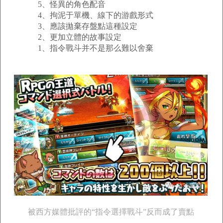
5、怪異的角色配音
4、拘泥于單機、線下的游戲形式
3、應該拋棄存盤點這種設定
2、更加立體的故事設定
1、指令戰斗并不是那么難以舍棄
被西方媒體批評的“指令選擇戰斗”反而成了賣點