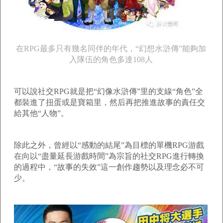
在RPG最多只有幾名同伴的年代，“幻想水滸傳”能夠加
入隊伍的角色多達108人
可以說社交RPG就是把“幻像水滸傳”里的支線“角色”全
都裝進了扭蛋或是寶箱里，然后再把推進故事的責任交
給其他“人物”。
除此之外，曾經以“感動的結尾”為目標的單機RPG游戲
在向以“盡量延長游戲時間”為宗旨的社交RPG進行轉換
的過程中，“故事的失效”這一創作趨勢以及理念必不可
少。