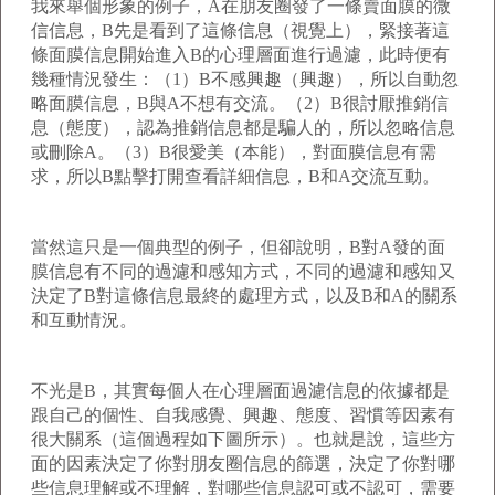
我來舉個形象的例子，A在朋友圈發了一條賣面膜的微
信信息，B先是看到了這條信息（視覺上），緊接著這
條面膜信息開始進入B的心理層面進行過濾，此時便有
幾種情況發生：（1）B不感興趣（興趣），所以自動忽
略面膜信息，B與A不想有交流。（2）B很討厭推銷信
息（態度），認為推銷信息都是騙人的，所以忽略信息
或刪除A。（3）B很愛美（本能），對面膜信息有需
求，所以B點擊打開查看詳細信息，B和A交流互動。
當然這只是一個典型的例子，但卻說明，B對A發的面
膜信息有不同的過濾和感知方式，不同的過濾和感知又
決定了B對這條信息最終的處理方式，以及B和A的關系
和互動情況。
不光是B，其實每個人在心理層面過濾信息的依據都是
跟自己的個性、自我感覺、興趣、態度、習慣等因素有
很大關系（這個過程如下圖所示）。也就是說，這些方
面的因素決定了你對朋友圈信息的篩選，決定了你對哪
些信息理解或不理解，對哪些信息認可或不認可，需要