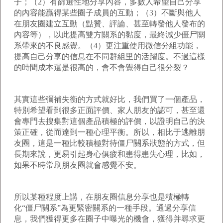
子；（2）有篩選性地分享內容，多數人希望自己分享
的內容能贏得某些圈子成員的互動；（3）不斷與他人
在朋友圈建立互動（點贊、評論、甚至轉發他人發布的
內容等），以此提高雙方關系的黏度，最終減少僵尸關
系帶來的不良感覺。（4）更注重使用微信分組功能，
提高自己分享的信息在不同群組里的活躍度。不過這樣
的時間成本還是很高的，會不會覺得自己很分裂？
其實這些彌補失衡的方式就好比，我們買了一個產品，
特別希望看到很多正面評價、家人朋友的認可，甚至還
會專門去搜集對這個產品積極的評價，以證明自己的決
策正確，從而達到一種心理平衡。所以，相比于逃離朋
友圈，這是一種比較積極對待僵尸關系狀態的方式，但
長期來說，更易引起身心俱疲和患得患失心理，比如，
如果不時常刷朋友圈就會感覺不安。
所以某種程度上講，在朋友圈信息分享也是積極轉
化“僵尸關系”為更緊密關系的一種手段。通過分享信
息，我們獲得更多在圈子中曝光的機會，獲得并尋求更