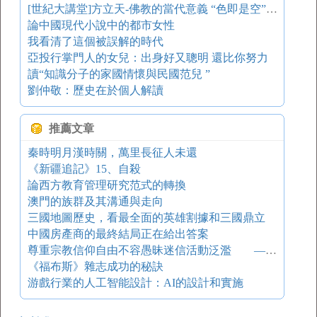
[世紀大講堂]方立天-佛教的當代意義 “色即是空”的內涵
論中國現代小說中的都市女性
我看清了這個被誤解的時代
亞投行掌門人的女兒：出身好又聰明 還比你努力
讀“知識分子的家國情懷與民國范兒 ”
劉仲敬：歷史在於個人解讀
推薦文章
秦時明月漢時關，萬里長征人未還
《新疆追記》15、自殺
論西方教育管理研究范式的轉換
澳門的族群及其溝通與走向
三國地圖歷史，看最全面的英雄割據和三國鼎立
中國房產商的最終結局正在給出答案
尊重宗教信仰自由不容愚昧迷信活動泛濫 ——四論崇尚科學破除迷信
《福布斯》雜志成功的秘訣
游戲行業的人工智能設計：AI的設計和實施