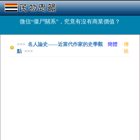
微信“僵尸關系”，究竟有沒有商業價值？
>>>
名人論史——近當代作家的史學觀
簡體
傳
點
>>>
統