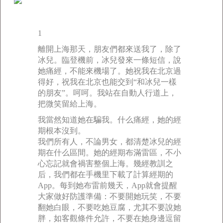
1
離開上海那天，朋友們都來送我了，除了
冰兒。臨登機前，冰兒發來一條短信，說
她痛經，不能來機場了。她祝我在北京過
得好，祝我在北京也能交到“和冰兒一樣
的朋友”。呵呵。我站在自動人行道上，
把微笑留給上海。
我當然知道她在騙我。什么痛經，她的經
期根本沒到。
我們所有人，不論男女，都清楚冰兒的經
期在什么區間。她的經期布滿雷區，不小
心忘記就會禍害整個上海。幾經教訓之
后，我們都在手機里下載了計算經期的
App。每到她布雷前幾天，App就會提醒
大家做好防護準備：不要開她玩笑，不要
翻她白眼，不要吃她豆腐，尤其不要說她
胖，如客觀條件允許，不要在她身邊逗留