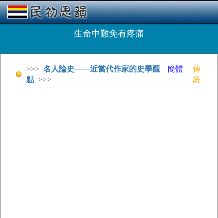
生命中難免有疼痛
>>>
名人論史——近當代作家的史學觀
簡體
傳
點
>>>
統