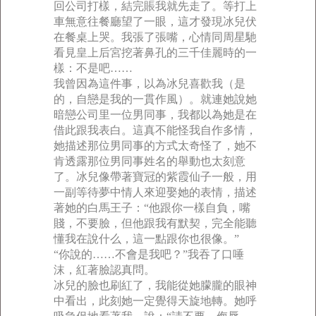
回公司打樣，結完賬我就先走了。等打上
車無意往餐廳望了一眼，這才發現冰兒伏
在餐桌上哭。我張了張嘴，心情同周星馳
看見皇上后宮挖著鼻孔的三千佳麗時的一
樣：不是吧……
我曾因為這件事，以為冰兒喜歡我（是
的，自戀是我的一貫作風）。就連她說她
暗戀公司里一位男同事，我都以為她是在
借此跟我表白。這真不能怪我自作多情，
她描述那位男同事的方式太奇怪了，她不
肯透露那位男同事姓名的舉動也太刻意
了。冰兒像帶著寶冠的紫霞仙子一般，用
一副等待夢中情人來迎娶她的表情，描述
著她的白馬王子：“他跟你一樣自負，嘴
賤，不要臉，但他跟我有默契，完全能聽
懂我在說什么，這一點跟你也很像。”
“你說的……不會是我吧？”我吞了口唾
沫，紅著臉認真問。
冰兒的臉也刷紅了，我能從她朦朧的眼神
中看出，此刻她一定覺得天旋地轉。她呼