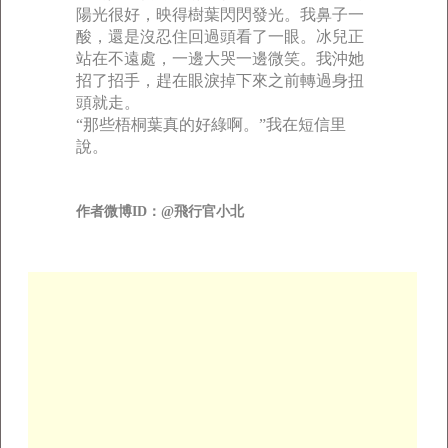
陽光很好，映得樹葉閃閃發光。我鼻子一
酸，還是沒忍住回過頭看了一眼。冰兒正
站在不遠處，一邊大哭一邊微笑。我沖她
招了招手，趕在眼淚掉下來之前轉過身扭
頭就走。
“那些梧桐葉真的好綠啊。”我在短信里
說。
作者
微博ID：@
飛行官小北