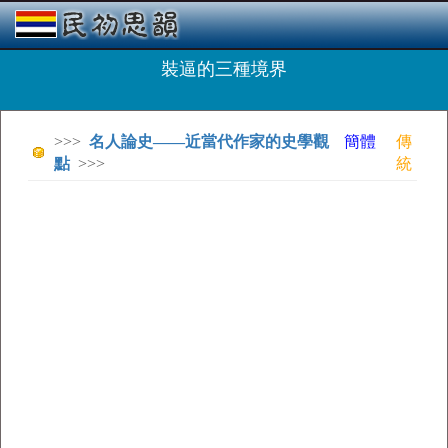
裝逼的三種境界
>>>
名人論史——近當代作家的史學觀
簡體
傳
點
>>>
統