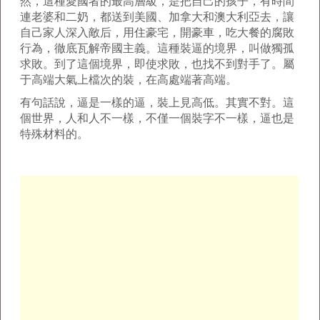
然，這種愛國者的最高層級，是把自己的孩子，有時間
連老婆和二奶，都送到美國、加拿大和澳大利亞去，讓
自己家人深入敵后，用住豪宅，開豪車，吃大餐的腐敗
行為，徹底瓦解帝國主義。這種裝逼的境界，叫做獨孤
求敗。到了這個境界，即使求敗，也找不到對手了。屬
于高端大氣上檔次的裝，在高處端著高端。
有句話說，逼是一樣的逼，裝上見高低。其實不對。這
個世界，人和人不一樣，不僅一個裝字不一樣，逼也是
特殊材料的。