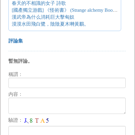
春天的不相識的女子 詩歌
[國產獨立游戲] 《怪術書》 (Strange alchemy Book) 中國美術學院·傳媒動畫學院
漢武帝為什么消耗巨大擊匈奴
漠漠水田飛白鷺，陰陰夏木囀黃鸝。
評論集
暫無評論。
稱謂：
内容：
驗證：