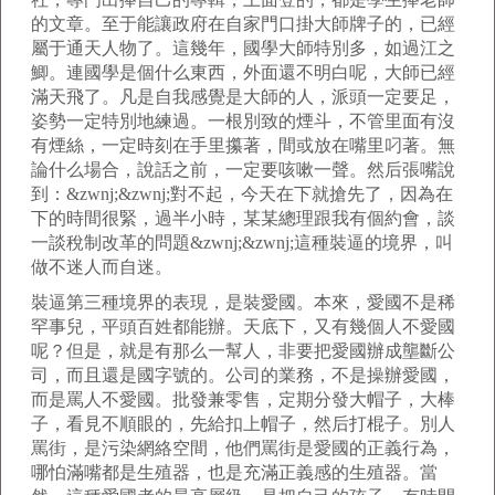
的文章。至于能讓政府在自家門口掛大師牌子的，已經
屬于通天人物了。這幾年，國學大師特別多，如過江之
鯽。連國學是個什么東西，外面還不明白呢，大師已經
滿天飛了。凡是自我感覺是大師的人，派頭一定要足，
姿勢一定特別地練過。一根別致的煙斗，不管里面有沒
有煙絲，一定時刻在手里攥著，間或放在嘴里叼著。無
論什么場合，說話之前，一定要咳嗽一聲。然后張嘴說
到：&zwnj;&zwnj;對不起，今天在下就搶先了，因為在
下的時間很緊，過半小時，某某總理跟我有個約會，談
一談稅制改革的問題&zwnj;&zwnj;這種裝逼的境界，叫
做不迷人而自迷。
裝逼第三種境界的表現，是裝愛國。本來，愛國不是稀
罕事兒，平頭百姓都能辦。天底下，又有幾個人不愛國
呢？但是，就是有那么一幫人，非要把愛國辦成壟斷公
司，而且還是國字號的。公司的業務，不是操辦愛國，
而是罵人不愛國。批發兼零售，定期分發大帽子，大棒
子，看見不順眼的，先給扣上帽子，然后打棍子。別人
罵街，是污染網絡空間，他們罵街是愛國的正義行為，
哪怕滿嘴都是生殖器，也是充滿正義感的生殖器。當