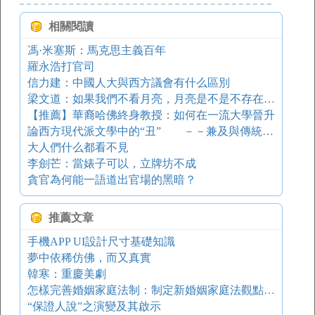
相關閱讀
馮·米塞斯：馬克思主義百年
羅永浩打官司
信力建：中國人大與西方議會有什么區別
梁文道：如果我們不看月亮，月亮是不是不存在？ 開卷八分鐘
【推薦】華裔哈佛終身教授：如何在一流大學晉升
論西方現代派文學中的“丑” －－兼及與傳統文學的聯系
大人們什么都看不見
李劍芒：當婊子可以，立牌坊不成
貪官為何能一語道出官場的黑暗？
推薦文章
手機APP UI設計尺寸基礎知識
夢中依稀仿佛，而又真實
韓寒：重慶美劇
怎樣完善婚姻家庭法制：制定新婚姻家庭法觀點綜述
“保證人說”之演變及其啟示