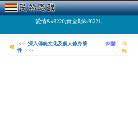
愛情&#8220;黃金期&#8221;
>>>
深入傳統文化及個人修身養
簡體
傳
性
>>>
統