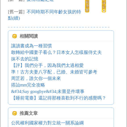
[舊一篇]
不同時期不同年齡女孩的特
點(續)
相關閱讀
讓讀書成為一種習慣
敢轉給中國妻子看么？日本女人怎樣服侍丈夫
抹不去的記憶
【評】我們分手，因為我們太過相愛
準！古方夫妻八字配，已婚、未婚皆可參考
周芷若，誰欠你一個未來
搭訕mm完全攻略
&#34;Say googbye&#34;未嘗是件壞事
【睡前電臺】還記得那種喜歡到不行的感覺嗎？
推薦文章
公民權利國家權力對立統一關系論綱