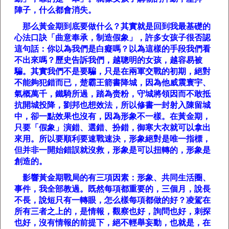
陣子，什么都會消失。
那么黃金期到底要做什么？其實就是回到我最基礎的
心法口訣「曲意奉承，制造假象」，許多女孩子很否認
這句話：你以為我們是白癡嗎？以為這樣的手段我們看
不出來嗎？歷史告訴我們，越聰明的女孩，越容易被
騙。其實我們不是要騙，只是在兩軍交戰的初期，絕對
不能夠犯錯而已，楚霸王箭書降城，因為他威震寰宇、
氣概萬千，鐵騎所過，踏為赍粉，守城將領因而不敢抵
抗開城投降，劉邦也想效法，所以修書一封射入陳留城
中，卻一點效果也沒有，因為形象不一樣。在黃金期，
只要「假象」演錯、選錯、扮錯，御寒大衣就可以拿出
來用。所以要順利要速戰速決，形象絕對是唯一指標，
但并非一開始錯誤就沒救，形象是可以扭轉的，形象是
創造的。
影響黃金期戰局的有三項因素：形象、共同生活圈、
事件，我全部教過。既然每項都重要的，三個月，說長
不長，說短只有一轉眼，怎么樣每項都做的好？凌駕在
所有三者之上的，是情報，觀察也好，詢問也好，刺探
也好，沒有情報的前提下，絕不輕舉妄動，也就是，在