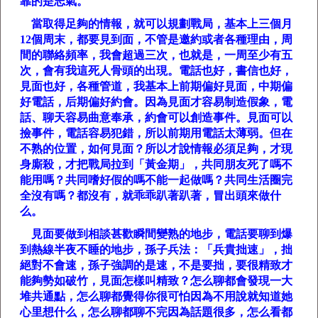
靠的是志氣。
當取得足夠的情報，就可以規劃戰局，基本上三個月
12
個周末，都要見到面，不管是邀約或者各種理由，周
間的聯絡頻率，我會超過三次，也就是，一周至少有五
次，會有我這死人骨頭的出現。電話也好，書信也好，
見面也好，各種管道，我基本上前期偏好見面，中期偏
好電話，后期偏好約會。因為見面才容易制造假象，電
話、聊天容易曲意奉承，約會可以創造事件。見面可以
撿事件，電話容易犯錯，所以前期用電話太薄弱。但在
不熟的位置，如何見面？所以才說情報必須足夠，才現
身廝殺，才把戰局拉到「黃金期」，共同朋友死了嗎不
能用嗎？共同嗜好假的嗎不能一起做嗎？共同生活圈完
全沒有嗎？都沒有，就乖乖趴著趴著，冒出頭來做什
么。
見面要做到相談甚歡瞬間變熟的地步，電話要聊到爆
到熱線半夜不睡的地步，孫子兵法：「兵貴拙速」，拙
絕對不會速，孫子強調的是速，不是要拙，要很精致才
能夠勢如破竹，見面怎樣叫精致？怎么聊都會發現一大
堆共通點，怎么聊都覺得你很可怕因為不用說就知道她
心里想什么，怎么聊都聊不完因為話題很多，怎么看都