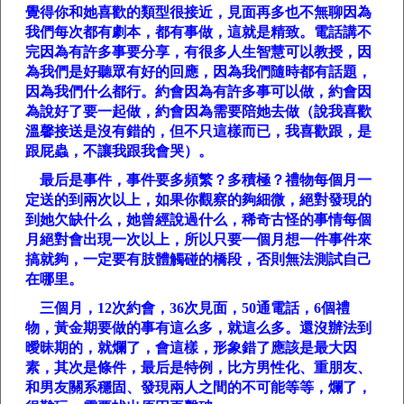
覺得你和她喜歡的類型很接近，見面再多也不無聊因為
我們每次都有劇本，都有事做，這就是精致。電話講不
完因為有許多事要分享，有很多人生智慧可以教授，因
為我們是好聽眾有好的回應，因為我們隨時都有話題，
因為我們什么都行。約會因為有許多事可以做，約會因
為說好了要一起做，約會因為需要陪她去做（說我喜歡
溫馨接送是沒有錯的，但不只這樣而已，我喜歡跟，是
跟屁蟲，不讓我跟我會哭）。
最后是事件，事件要多頻繁？多積極？禮物每個月一
定送的到兩次以上，如果你觀察的夠細微，絕對發現的
到她欠缺什么，她曾經說過什么，稀奇古怪的事情每個
月絕對會出現一次以上，所以只要一個月想一件事件來
搞就夠，一定要有肢體觸碰的橋段，否則無法測試自己
在哪里。
三個月，
12
次約會，
36
次見面，
50
通電話，
6
個禮
物，黃金期要做的事有這么多，就這么多。還沒辦法到
曖昧期的，就爛了，會這樣，形象錯了應該是最大因
素，其次是條件，最后是特例，比方男性化、重朋友、
和男友關系穩固、發現兩人之間的不可能等等，爛了，