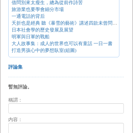
借問別來太瘦生，總為從前作詩苦
旅游業也要學會細分市場
一通電話的背后
夭折也是經典 聽《暴雪的藝術》講述四款未曾問世作
日本社會學的歷史發展及展望
明軍與日軍的戰船
大人故事集：成人的世界也可以有童話 一日一書
打造男孩心中的夢想臥室(組圖)
評論集
暫無評論。
稱謂：
内容：