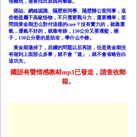
很難玩，需要找出原因再擊破。
搭訕、網絡認識、隔壁班同學、隔壁辦公室同事，這
些都是屬于高級怪物，不只需要戰斗力，還要機率，若
問我黃金期怎么對付這樣的
case
？沒有實力的，就靠運
氣，運氣不好的，就靠奇跡，
150
公分又要灌籃，猴
子，
150
公分要的是助攻，學什么中鋒。
黃金期遜掉了，后續的問題以后再說，但是黃金期沒
有做到上面那么多事，就不會「速」，就不會省略告白
這功夫。
國語有聲情感教材
mp3
已發送，請查收郵
箱。