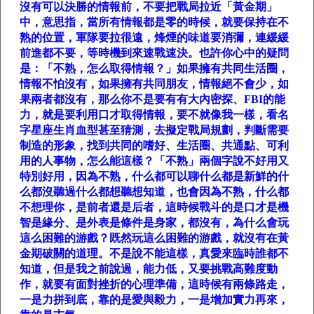
沒有可以決勝的情報前，不要把戰局拉近「黃金期」
中，意思指，當所有情報都是零的時候，就要保持在不
熟的位置，軍隊要拉很遠，烽煙的味道要消彌，連緩緩
前進都不要，等時機到來速戰速決。也許你心中的疑問
是：「不熟，怎么取得情報？」如果擁有共同生活圈，
情報不怕沒有，如果擁有共同朋友，情報絕不會少，如
果兩者都沒有，那么你不是要有有大內密探、
FBI
的能
力，就是要利用口才取得情報，要不就像我一樣，看名
字星座生肖血型甚至猜測，去擬定戰局規劃，判斷需要
制造的形象，找到共同的嗜好、生活圈、共通點、可利
用的人事物，怎么能這樣？「不熟」兩個字說不好用又
特別好用，因為不熟，什么都可以聊什么都是新鮮的什
么都沒聽過什么都想聽想知道，也會因為不熟，什么都
不想理你，是前者還是后者，這時候戰斗的是口才是機
智是緣分、是外表是條件是身家，都沒有，為什么會玩
這么困難的游戲？既然玩這么困難的游戲，就沒有在黃
金期破關的道理。不是說不能這樣，真愛來臨時誰都不
知道，但是我之前說過，能力低，又要挑戰高難度動
作，就要有面對挫折的心理準備，這時候有兩條路走，
一是力拼到底，靠的是愛與毅力，一是增加實力再來，