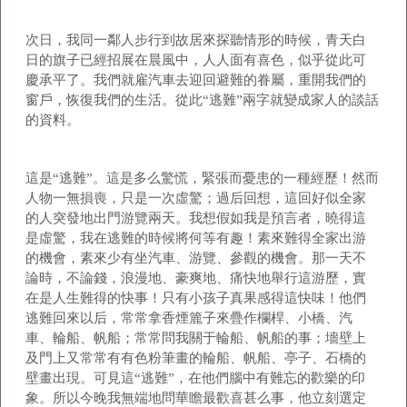
次日，我同一鄰人步行到故居來探聽情形的時候，青天白
日的旗子已經招展在晨風中，人人面有喜色，似乎從此可
慶承平了。我們就雇汽車去迎回避難的眷屬，重開我們的
窗戶，恢復我們的生活。從此“逃難”兩字就變成家人的談話
的資料。
這是“逃難”。這是多么驚慌，緊張而憂患的一種經歷！然而
人物一無損喪，只是一次虛驚；過后回想，這回好似全家
的人突發地出門游覽兩天。我想假如我是預言者，曉得這
是虛驚，我在逃難的時候將何等有趣！素來難得全家出游
的機會，素來少有坐汽車、游覽、參觀的機會。那一天不
論時，不論錢，浪漫地、豪爽地、痛快地舉行這游歷，實
在是人生難得的快事！只有小孩子真果感得這快味！他們
逃難回來以后，常常拿香煙簏子來疊作欄桿、小橋、汽
車、輪船、帆船；常常問我關于輪船、帆船的事；墻壁上
及門上又常常有有色粉筆畫的輪船、帆船、亭子、石橋的
壁畫出現。可見這“逃難”，在他們腦中有難忘的歡樂的印
象。所以今晚我無端地問華瞻最歡喜甚么事，他立刻選定