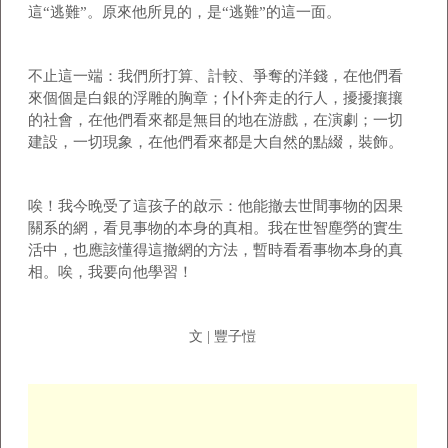
這“逃難”。原來他所見的，是“逃難”的這一面。
不止這一端：我們所打算、計較、爭奪的洋錢，在他們看
來個個是白銀的浮雕的胸章；仆仆奔走的行人，擾擾攘攘
的社會，在他們看來都是無目的地在游戲，在演劇；一切
建設，一切現象，在他們看來都是大自然的點綴，裝飾。
唉！我今晚受了這孩子的啟示：他能撤去世間事物的因果
關系的網，看見事物的本身的真相。我在世智塵勞的實生
活中，也應該懂得這撤網的方法，暫時看看事物本身的真
相。唉，我要向他學習！
文 | 豐子愷