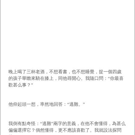
晚上喝了三杯老酒，不想看書，也不想睡覺，捉一個四歲
的孩子華瞻來騎在膝上，同他尋開心。我隨口問：“你最喜
歡甚么事？”
他仰起頭一想，率然地回答：“逃難。”
我倒有點奇怪：“逃難”兩字的意義，在他不會懂得，為甚么
偏偏選擇它？倘然懂得，更不應該喜歡了。我就設法探問