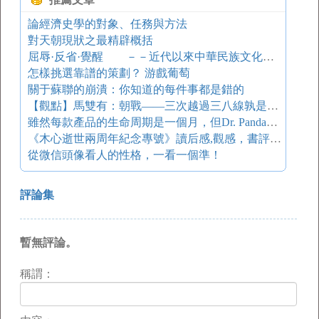
論經濟史學的對象、任務與方法
對天朝現狀之最精辟概括
屈辱·反省·覺醒 －－近代以來中華民族文化素質的更新與發展
怎樣挑選靠譜的策劃？ 游戲葡萄
關于蘇聯的崩潰：你知道的每件事都是錯的
【觀點】馬雙有：朝戰——三次越過三八線孰是孰非？
雖然每款產品的生命周期是一個月，但Dr. Panda正在中國試驗成為和超越Toca Boca 的可能
《木心逝世兩周年紀念專號》讀后感,觀感，書評：一點讀后感
從微信頭像看人的性格，一看一個準！
評論集
暫無評論。
稱謂：