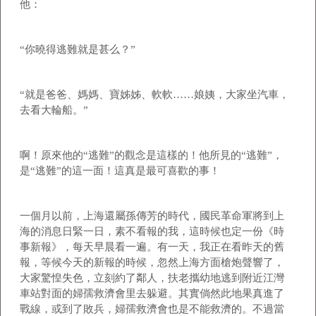
他：
“你曉得逃難就是甚么？”
“就是爸爸、媽媽、寶姊姊、軟軟……娘姨，大家坐汽車，
去看大輪船。”
啊！原來他的“逃難”的觀念是這樣的！他所見的“逃難”，
是“逃難”的這一面！這真是最可喜歡的事！
一個月以前，上海還屬孫傳芳的時代，國民革命軍將到上
海的消息日緊一日，素不看報的我，這時候也定一份《時
事新報》，每天早晨看一遍。有一天，我正在看昨天的舊
報，等候今天的新報的時候，忽然上海方面槍炮聲響了，
大家驚惶失色，立刻約了鄰人，扶老攜幼地逃到附近江灣
車站對面的婦孺救濟會里去躲避。其實倘然此地果真進了
戰線，或到了敗兵，婦孺救濟會也是不能救濟的。不過當