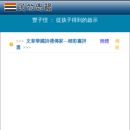
豐子愷 ： 從孩子得到的啟示
>>>
文章華國詩禮傳家—精彩書評
簡體
傳
選
>>>
統