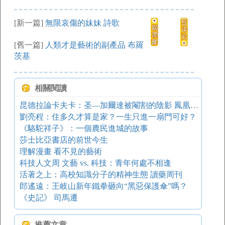
[新一篇]
無限哀傷的妹妹 詩歌
[舊一篇]
人類才是藝術的副產品 布羅
茨基
相關閱讀
昆德拉論卡夫卡：圣—加爾達被閹割的陰影 鳳凰讀書
劉亮程：住多久才算是家？一生只進一扇門可好？
《駱駝祥子》：一個農民進城的故事
莎士比亞書店的前世今生
理解漫畫 看不見的藝術
科技人文周 文藝 vs. 科技：青年何處不相逢
活著之上：高校知識分子的精神生態 讀藥周刊
郎遙遠：王岐山新年鐵拳砸向“黑惡保護傘”嗎？
《史記》 司馬遷
推薦文章