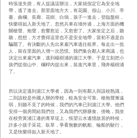
時張遑失措，有人提議這辦法，大家就假定它為安全地
帶，逃了進去。那里面地方大，有花園、假山、小川、亭
臺、曲欄、長廊、花樹、白鴿，孩子一進去，登臨盤桓，
快樂得如入新天地了。忽然兵車在墻外過，上海方面的機
關槍聲、炮聲，愈響愈近，又愈密了。大家坐定之后，聽
聽，想想，方才覺得這里也不是安全地帶，當初不過是自
騙罷了。有決斷的人先出來雇汽車逃往租界。每走出一批
人，留在里面的人增一次恐慌。我們集合鄰人來商議，也
決定出來雇汽車，逃到楊樹浦的滬江大學。于是立刻把小
孩們從假山中、欄桿內捉出來，裝進汽車里，飛奔楊樹浦
了。
所以決定逃到滬江大學者，因為一則有鄰人與該校熟識，
二則該校是外國人辦的學校，較為安全可靠。槍炮聲漸遠
弱，到聽不見了的時候，我們的汽車已到滬江大學。他們
安排一個房間給我們住，又為我們代辦膳食。傍晚，我坐
在校旁黃浦江邊的青草堤上，悵望云水遙憶故居的時候，
許多小孩子采花、臥草，爭看無數的帆船、輪船的駛行，
又是快樂得如入新天地了。