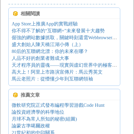
相關閱讀
App Store上推廣App的實戰經驗
你不得不了解的“互聯網+”未來發展十大趨勢
倔強的網站數據抓取，關鍵時刻還需Webbrowser顯身手 - 施瓦小辛格
盛大創始人陳天橋江湖小傳（上）
80后的互聯網北漂：你的未來在哪？
人品不好的創業者難成大事
天才程序員的靈魂——現實與虛幻世界中的極客精神
高大上！阿里上市路演宣傳片：馬云秀英文
馬云老照片：從懵懂少年到互聯網領袖
推薦文章
微軟研究院正式發布編程學習游戲Code Hunt
論投資經濟學的科學地位
月球不為常人所知的秘密(組圖)
論蒙古準噶爾政權
21世紀初的中印關系