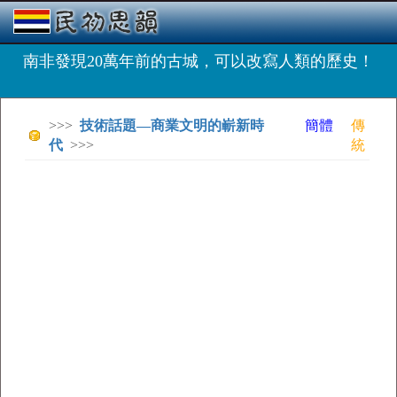
南非發現20萬年前的古城，可以改寫人類的歷史！
>>>
技術話題—商業文明的嶄新時
簡體
傳
代
>>>
統