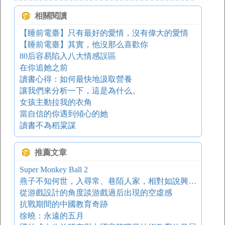
相關閱讀
【睡前電臺】只有最好的愛情，沒有偉大的愛情
【睡前電臺】其實，他沒那么喜歡你
80后容易陷入八大情感誤區
在你追她之前
讀書心得：如何最快地汲取營養
讓我們來分析一下，這是為什么。
女孩主動拉我的衣角
當自信的你遇到傾心的她
讀書不為稻粱謀
推薦文章
Super Monkey Ball 2
燕子不知何世，入尋常、巷陌人家，相對如說興亡，斜陽里。
從游戲設計的角度談游戲過后出現的空虛感
抗戰期間的中國教育奇跡
徐曉：永遠的五月