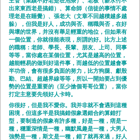
主管（業績不好老是在泡茶）、老板（薪水付不
出來東西老是搞錯）、算命師（信徒的事情不處
理老是在睡覺）、張老大（文章不回越積越多越
躲），但我是好人，成功與否、稱職與否，在好
與壞的世界，并沒有舉足輕重的地位，但如果有
一個位置，你就很能表現，所謂的好。比方上述
的職稱：老師、學長、長輩、朋友、上司、同事
等等，當你處在某個位置，尤其是越高的位置，
越能輕易的做到好這件事，而越低的位置越會事
半功倍，會有很多負面的努力，比方狗腿、獻殷
勤、巴結、超越界線等等，所以一開始要占到優
勢的位置是重要的（至少搶個哥哥位置），當你
打定主意要先領好人卡時。
你很好，但是我不愛你。我并非就不會遇到這種
困境，但這多半是我搞錯假象選錯合約算錯打
型，要制造的假象有許多種，好是一種，痞是一
種，穩重深情是一種，幽默風趣是一種，大男人
強勢是一種，斯文是一種，錯了就再來過，好人