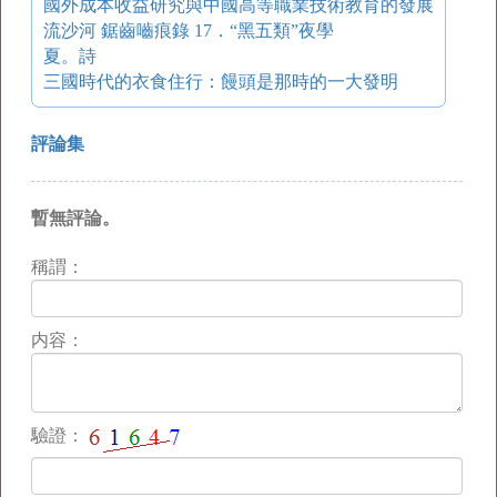
國外成本收益研究與中國高等職業技術教育的發展
流沙河 鋸齒嚙痕錄 17．“黑五類”夜學
夏。詩
三國時代的衣食住行：饅頭是那時的一大發明
評論集
暫無評論。
稱謂：
内容：
驗證：