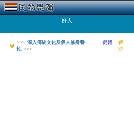
好人
>>>
深入傳統文化及個人修身養
簡體
傳
性
>>>
統