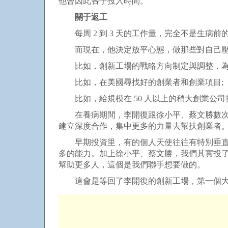
他曾因此吝于投入時間。
關于返工
每周 2 到 3 天的工作量，完全不是生病
而現在，他決定放平心態，做那些對自己壓
比如，創新工場的戰略方向制定與調整，為特
比如，在美國尋找好的創業者和創業項目;
比如，給規模在 50 人以上的稍大創業公司
在養病期間，李開復跟徐小平、蔡文勝數次深
建立深度合作，集中更多的力量去幫扶創業者
早期投資里，有的個人天使往往有特別垂直、
多的能力。加上徐小平、蔡文勝，我們其實投
幫助更多人，這個是我們聯手想要做的。
這會是等回了李開復的創新工場，第一個大