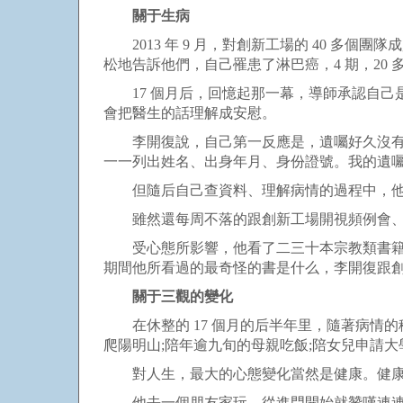
關于生病
2013 年 9 月，對創新工場的 40 多個團
松地告訴他們，自己罹患了淋巴癌，4 期，20 
17 個月后，回憶起那一幕，導師承認自己是
會把醫生的話理解成安慰。
李開復說，自己第一反應是，遺囑好久沒有更
一一列出姓名、出身年月、身份證號。我的遺囑每
但隨后自己查資料、理解病情的過程中，他慢
雖然還每周不落的跟創新工場開視頻例會、項
受心態所影響，他看了二三十本宗教類書籍，
期間他所看過的最奇怪的書是什么，李開復跟
關于三觀的變化
在休整的 17 個月的后半年里，隨著病情的穩定
爬陽明山;陪年逾九旬的母親吃飯;陪女兒申請
對人生，最大的心態變化當然是健康。健康
他去一個朋友家玩，從進門開始就贊嘆連