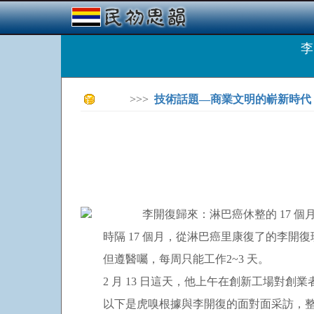
李
>>>
技術話題—商業文明的嶄新時代
時隔 17 個月，從淋巴癌里康復了的李開復現
但遵醫囑，每周只能工作2~3 天。
2 月 13 日這天，他上午在創新工場對創業者
以下是虎嗅根據與李開復的面對面采訪，整