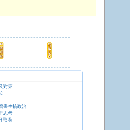
及對策
位
讓書生搞政治
干思考
日戰場