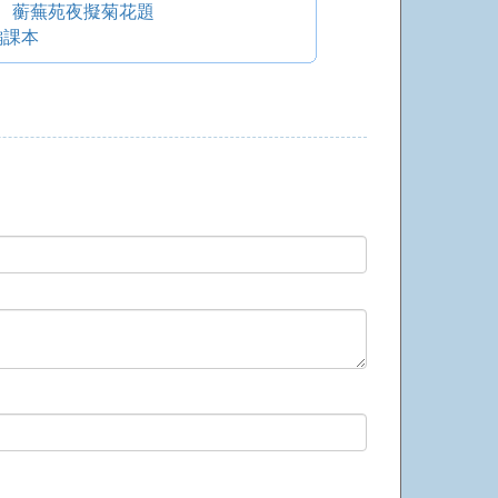
 蘅蕪苑夜擬菊花題
編課本