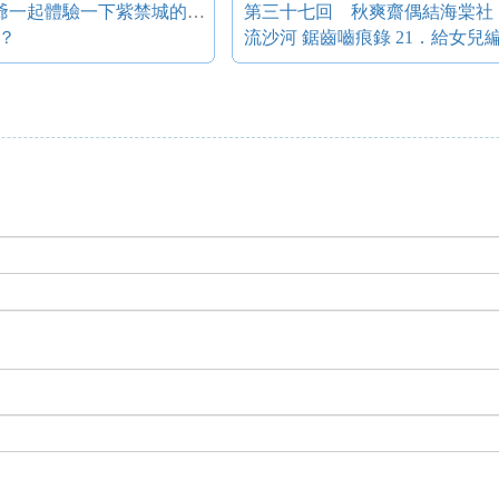
故宮推出兒童教育App“皇帝的一天”，跟雍正爺一起體驗一下紫禁城的周末吧
第三十七回 秋爽齋偶結海棠社
？
流沙河 鋸齒嚙痕錄 21．給女兒