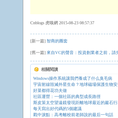
Cnblogs 虎嗅網 2015-08-23 08:57:37
[新一篇]
智商的圈套
[舊一篇]
來自VC的聲音：投資創業者之前，請
相關閱讀
Windows操作系統讓我們養成了什么臭毛病
宇宙射線毀滅外星生命？地球磁場保護生物安
好菜都得花功夫做
社區運營：一個社區的典型成長路徑
斯皮策太空望遠鏡發現距離地球最近的巖石行
每天寫出好代碼的5個建議
戳中淚點：高考離校前老師說的最后一句話