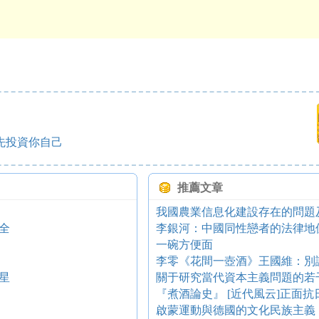
先投資你自己
推薦文章
我國農業信息化建設存在的問題
全
李銀河：中國同性戀者的法律地
一碗方便面
李零《花間一壺酒》王國維：別
星
關于研究當代資本主義問題的若
『煮酒論史』 [近代風云]正面抗
啟蒙運動與德國的文化民族主義