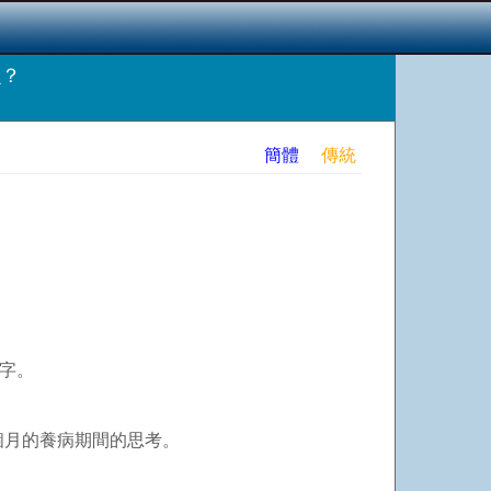
么？
簡體
傳統
復字。
 個月的養病期間的思考。