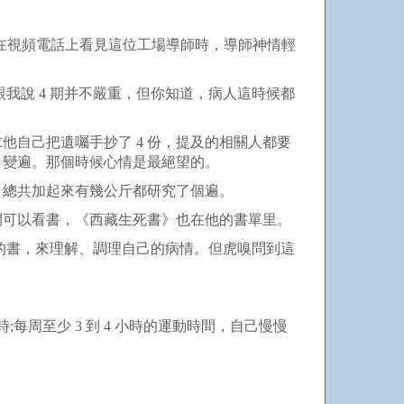
第五天在視頻電話上看見這位工場導師時，導師神情輕
說 4 期并不嚴重，但你知道，病人這時候都
自己把遺囑手抄了 4 份，提及的相關人都要
6 變遍。那個時候心情是最絕望的。
總共加起來有幾公斤都研究了個遍。
可以看書，《西藏生死書》也在他的書單里。
的書，來理解、調理自己的病情。但虎嗅問到這
每周至少 3 到 4 小時的運動時間，自己慢慢