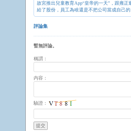
給了股份，員工為啥還是不把公司當成自己的
評論集
暫無評論。
稱謂：
内容：
驗證：