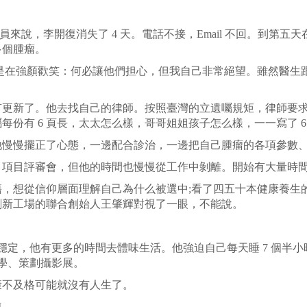
隊成員來說，李開復消失了 4 天。電話不接，Email 不回。到
多個腫瘤。
在強顏歡笑：何必讓他們担心，但我自己非常絕望。雖然醫生跟我
新了。他去找自己的律師。按照臺灣的立遺囑規矩，律師要求他
份有 6 頁長，太太怎么樣，哥哥姐姐孩子怎么樣，一一寫了 
慢擺正了心態，一邊配合診治，一邊把自己腫瘤的各項參數、
目評審會，但他的時間也慢慢從工作中剝離。開始有大量時間
想從信仰層面理解自己為什么被選中;看了四五十本健康養生
創新工場的聯合創始人王肇輝對視了一眼，不能說。
，他有更多的時間去體味生活。他強迫自己每天睡 7 個半小時;
大學、策劃攝影展。
不及格可能就沒有人生了。
連。