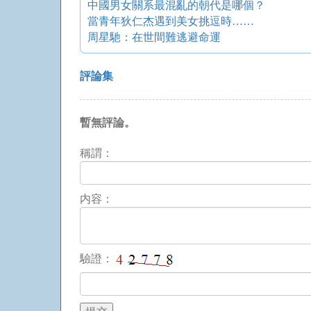
中國男女關系最混亂的朝代是哪個？
當青年狄仁杰遇到美女挑逗時……
周星馳：在世間難逃避命運
評論集
暫無評論。
稱謂：
内容：
驗證：