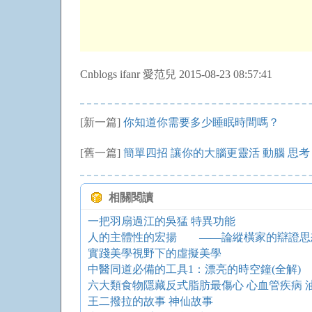
Cnblogs ifanr 愛范兒 2015-08-23 08:57:41
[新一篇]
你知道你需要多少睡眠時間嗎？
[舊一篇]
簡單四招 讓你的大腦更靈活 動腦 思考
相關閱讀
一把羽扇過江的吳猛 特異功能
人的主體性的宏揚 ——論縱橫家的辯證思
實踐美學視野下的虛擬美學
中醫同道必備的工具1：漂亮的時空鐘(全解)
六大類食物隱藏反式脂肪最傷心 心血管疾病 油
王二撥拉的故事 神仙故事