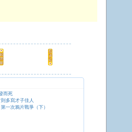
發而死
方則多寫才子佳人
）第一次鴉片戰爭（下）