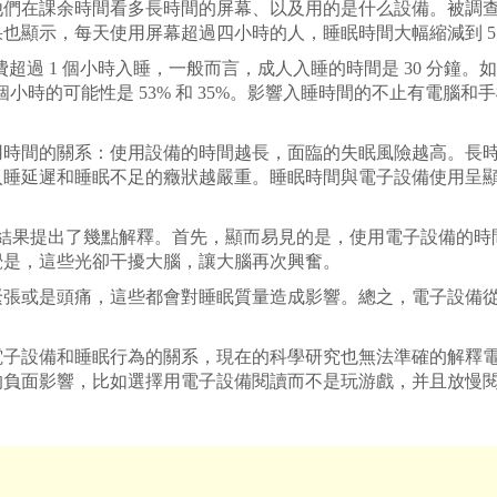
課余時間看多長時間的屏幕、以及用的是什么設備。被調查者普
顯示，每天使用屏幕超過四小時的人，睡眠時間大幅縮減到 5 小
超過 1 個小時入睡，一般而言，成人入睡的時間是 30 分鐘
過兩個小時的可能性是 53% 和 35%。影響入睡時間的不止有電腦
時間的關系：使用設備的時間越長，面臨的失眠風險越高。長時間
入睡延遲和睡眠不足的癥狀越嚴重。睡眠時間與電子設備使用呈
這個研究結果提出了幾點解釋。首先，顯而易見的是，使用電子設備
覺是，這些光卻干擾大腦，讓大腦再次興奮。
或是頭痛，這些都會對睡眠質量造成影響。總之，電子設備從
設備和睡眠行為的關系，現在的科學研究也無法準確的解釋電
的負面影響，比如選擇用電子設備閱讀而不是玩游戲，并且放慢