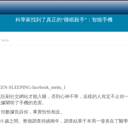
科學家找到了真正的“睡眠殺手”：智能手機
>>>
刷社交網站才能入睡，否則心神不寧，這樣的人肯定不止你一
數據闡明了手機的危害。
但數據告訴你，事實恰恰相反。
6-19 歲之間。整個調查持續兩年，調查結果于本周一發表在了醫