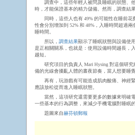
調查中，這些年輕人被問及睡眠的狀態、他們在
時，才能保證基本的精力儲備。然而，調查結果也
同時，這些人也有 49% 的可能性在睡前花費
性會分別增加到 52% 和 48%，入睡時間超
睡時間。
所以，
調查結果
顯示了睡眠狀態與設備使用
是正相關關系，也就是：使用設備時間越長，
越短。
研究項目的負責人 Mari Hysing 對
備的光線會擾亂人體的晝夜節奏，當人想要睡
再有，玩游戲有可能造成肌肉酸痛、神經緊張
應該放松從而進入睡眠狀態。
當然，這項研究還需要更多的數據來明確電子
一些基本的行為調整，來減少手機電腦對睡眠
題圖來自
赫芬頓郵報