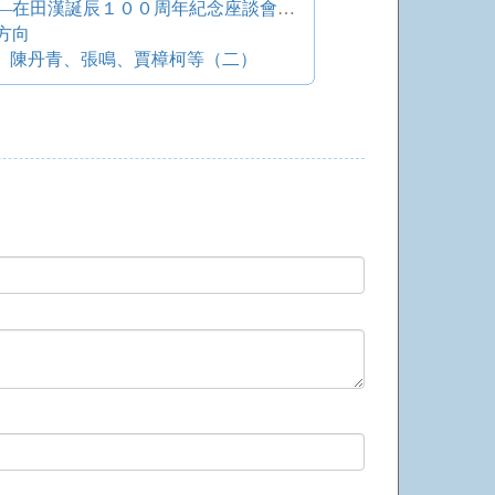
中國進步電影的偉大前驅 ——在田漢誕辰１００周年紀念座談會上的講話
方向
會 陳丹青、張鳴、賈樟柯等（二）