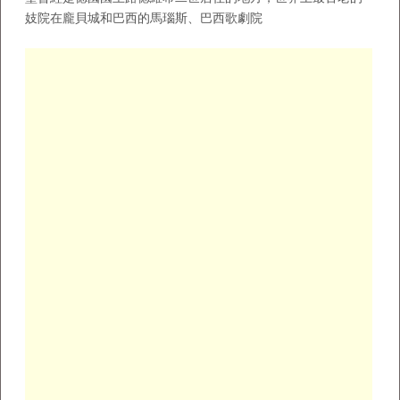
妓院在龐貝城和巴西的馬瑙斯、巴西歌劇院