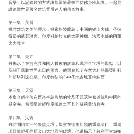
音樂，以記錄片的方式讓觀眾隨著畫面仿佛身臨其境，一起見
證這群世界著名建筑背后迷人的傳奇故事。
第一集：美麗
探討建筑之美的理念，探索格陵蘭島，中國的樂山大佛、圣彼
得堡的凱瑟琳宮、印度科納拉克的太陽神廟、法國南部的阿爾
比大教堂
第二集：死亡
丹揭示了在捷克共和國人骨教的故事和瑪雅金字塔的觀點，以
及關于瑪雅世界末日的預言。他還參觀了在意大利熱那亞壯觀
的斯塔列諾公墓。印度教徒的心中圣地古城瓦拉納西
第三集：天堂
本集介紹坐落在西奈半島腹地的埃及圣凱瑟琳修道院和中國的
懸空寺。然后從途經印度抵達土耳其的蘇萊曼清真寺
第四集：災害
丹訪問阿富汗的果醬尖塔，觀察在德累斯頓的重建項目，重建
項目能經受住舊金山大地震的破壞。他還揭示了敘利亞古城帕