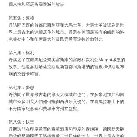
爾米拉和羅馬帝國毀滅的故事
第五集：連接
丹訪問巴西的首都巴西利亞和大馬士革。大馬士革被認為是世
界上最古老的連續居住的城市。丹還在美國最富有的紐約的洛
克菲勒中心和印度最大的貧民窟孟買達拉維做對比
第六集：權利
丹講述了在羅馬尼亞齊奧塞斯庫的宮殿和敘利亞Margat城堡的
故事。他還參觀哈薩克斯坦新首都阿斯塔納的宮殿和伊斯坦布
爾的托普卡帕宮。
第七集：夢想
丹訪問了世界最古老的摩天大樓城市也門，在多米尼加共和國
城市圣多明戈人們如何抵御西班牙入侵的。在喜馬拉雅山下的
不丹國家紀念碑和費城東方州立監獄。
第八集：快樂
丹斯訪問在印度孟買的豪華酒店和印度的泰姬陵。德國新天鵝
堡曾經是德國國王路德維希二世居住的地方，世界上最古老的