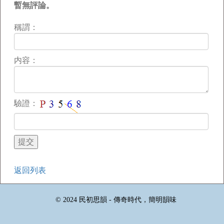
暫無評論。
稱謂：
内容：
驗證：
返回列表
© 2024 民初思韻 - 傳奇時代，簡明韻味