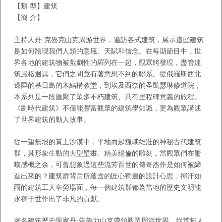
【類 型】建筑
【簡 介】
主持人丹·克魯克山克周游世界，遍訪各式建筑，展示這些建筑
是如何體現我們人類的意愿、天賦和信念。在每期節目中，世
界各地的建筑物被戲劇性的羅列在一起，觀眾將發現，盡管建
筑風格迥異，它們之間竟有著意想不到的聯系。從俄羅斯西北
邊陲的基日島的木結構教堂，到埃及西奈的圣凱瑟琳修道院，
本系列是一段匯聚了眾多不朽建筑、具有里程碑意義的旅程。
《劃時代建筑》不僅能豐富觀眾的建筑學知識，更為觀眾講述
了世界建筑的動人故事。
從一望無垠的黃土沙漠中，平地而起巍峨雄壯的神秘古代建筑
群，其形象生動的大型壁畫、精美絕倫的雕刻，當觀眾們在驚
嘆感概之余，可曾想象過這些流芳百世的傳奇杰作是如何被締
造出來的？建筑群背后所蘊含的匠心獨運的設計心思，揮汗如
雨的建筑工人辛勞場面，每一個建筑群都為當地的歷史文明能
永葆于世作出了非凡的貢獻。
著名建筑歷史學家丹·告魯力山克帶領觀眾周游世界，從荒無人