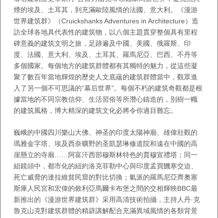
煙的埃及、土耳其，到充滿歐陸風情的法國、意大利。《漫游
世界建筑群》（Cruickshanks Adventures in Architecture）造
訪全球各地具代表性的建筑物，以八個主題貫穿整個具有里程
碑意義的建筑文明之旅，足跡遍及中國、美國、俄羅斯、印
度、法國、意大利、埃及、土耳其、羅馬尼亞、巴西、不丹等
多個國家。每個地方的建筑群體都有其獨特的魅力，從這些凝
聚了數百年當地輝煌的歷史人文底蘊的建筑群體當中，觀眾進
入了另一個不可思議的“幕后世界”。每個不朽的建筑奇觀都是根
據當地的不同宗教信仰、生活習俗等所潛心鑄造的，別樹一幟
的建筑風格，博大精深的建筑文化必將令你過目難忘。
巍峨的中國四川樂山大佛、神圣的印度太陽神廟、雄偉壯觀的
瑪雅金字塔、埃及西奈曠野的圣凱瑟琳修道院和遠在中國的高
崖懸立的寺廟……阿富汗西部穆斯林特色的賈穆宣禮塔；同一
組鏡頭中，都市化的紐約洛克菲勒中心與印度孟買饑寒交迫、
死亡威脅的達拉維貧民窟的對比切換；氣派的羅馬尼亞齊奧塞
斯庫人民宮和宏偉的敘利亞馬爾卡布堡之間的交相輝映BBC最
新推出的《漫游世界建筑群》采用高清技術拍攝，主持人丹·克
魯克山克對建筑群體的精辟講解配合充滿異域風情的各類背景