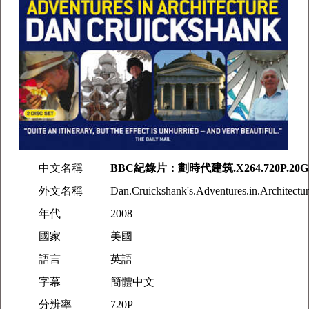
中文名稱
BBC紀錄片：劃時代建筑.X264.720P.20G.
外文名稱
Dan.Cruickshank's.Adventures.in.Architectu
年代
2008
國家
美國
語言
英語
字幕
簡體中文
分辨率
720P