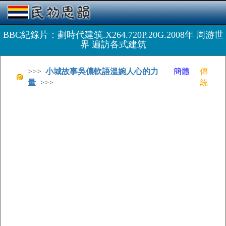
BBC紀錄片：劃時代建筑.X264.720P.20G.2008年 周游世
界 遍訪各式建筑
>>>
小城故事吳儂軟語溫婉人心的力
簡體
傳
量
>>>
統