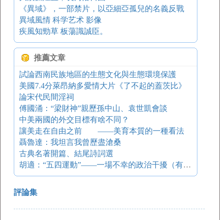
《異域》，一部禁片，以亞細亞孤兒的名義反戰
異域風情 科学艺术 影像
疾風知勁草 板蕩識誠臣。
推薦文章
試論西南民族地區的生態文化與生態環境保護
美國7.4分萊昂納多愛情大片《了不起的蓋茨比》
論宋代民間淫祠
傅國涌：“梁財神”親歷孫中山、袁世凱會談
中美兩國的外交目標有啥不同？
讓美走在自由之前 ——美育本質的一種看法
聶魯達：我坦言我曾歷盡滄桑
古典名著開篇、結尾詩詞選
胡適：“五四運動”——一場不幸的政治干擾（有刪減）
評論集