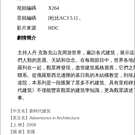
視頻編碼
X264
音頻編碼
[杜比AC3 5.1]，
影片來源
HDC
劇情簡介
主持人丹 克魯克山克周游世界，遍訪各式建筑，展示
們人類的意愿、天賦和信念。在每期節目中，世界各地
羅列在一起，觀眾將發現，盡管建筑風格迥異，它們之
聯系。從俄羅斯西北邊陲的基日島的木結構教堂，到埃
道院，本系列是一段匯聚了眾多不朽建筑、具有里程碑
代建筑》不僅能豐富觀眾的建筑學知識，更為觀眾講述
事。
【中文名】劃時代建筑
【英文名】Adventures in Architecture
【上 映】2008
【國 家】英國