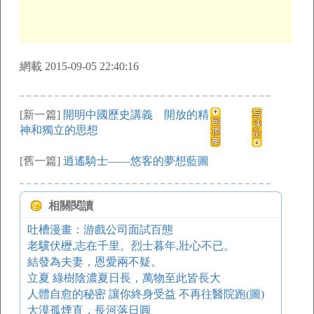
網載 2015-09-05 22:40:16
[新一篇]
開明中國歷史講義 開放的精
神和獨立的思想
[舊一篇]
逍遙騎士——悠客的夢想藍圖
相關閱讀
吐槽漫畫：游戲公司面試百態
老驥伏櫪,志在千里。烈士暮年,壯心不已。
結發為夫妻，恩愛兩不疑。
立夏 綠樹陰濃夏日長，萬物至此皆長大
人體自愈的秘密 讓你終身受益 不再往醫院跑(圖)
大漠孤煙直，長河落日圓