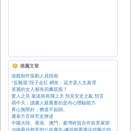
推薦文章
游戲制作策劃人員指南
“反雞湯”段子走紅 網友：這才是人生真理
美麗的女人都有四瓣屁股？
驚人之見 童謠燕燕飛上天 預見安史之亂 預言
易中天：讀書人最重要的是內心體驗能力
青山無限好，猶道不如歸。
通泰方言研究史脞述
中國大陸、香港、澳門、臺灣經貿合作前景展望
30個最佳創意的公益廣告-據說能看懂這些圖片的人設計水平都很高