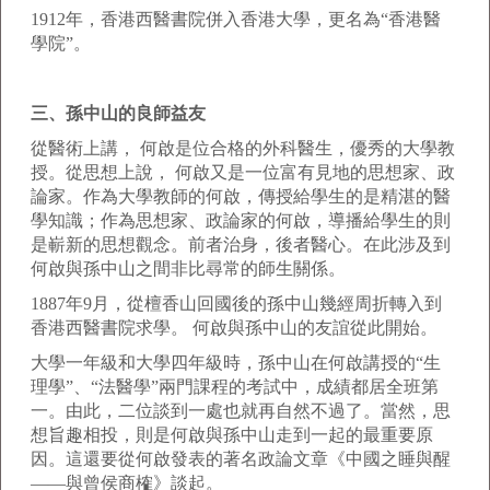
1912年，香港西醫書院併入香港大學，更名為“香港醫
學院”。
三、孫中山的良師益友
從醫術上講， 何啟是位合格的外科醫生，優秀的大學教
授。從思想上說， 何啟又是一位富有見地的思想家、政
論家。作為大學教師的何啟，傳授給學生的是精湛的醫
學知識；作為思想家、政論家的何啟，導播給學生的則
是嶄新的思想觀念。前者治身，後者醫心。在此涉及到
何啟與孫中山之間非比尋常的師生關係。
1887年9月，從檀香山回國後的孫中山幾經周折轉入到
香港西醫書院求學。 何啟與孫中山的友誼從此開始。
大學一年級和大學四年級時，孫中山在何啟講授的“生
理學”、“法醫學”兩門課程的考試中，成績都居全班第
一。由此，二位談到一處也就再自然不過了。當然，思
想旨趣相投，則是何啟與孫中山走到一起的最重要原
因。這還要從何啟發表的著名政論文章《中國之睡與醒
——與曾侯商榷》談起。