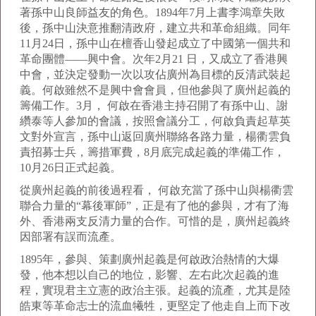
著孫中山良師益友的角色。1894年7月上書李鴻章失敗
後，孫中山決意推翻清政府，建立共和革命組織。同年
11月24日，孫中山在檀香山發起成立了中國第一個共和
革命團體——興中會。次年2月21 日，又成立了香港興
中會，並決定發動一次以攻佔廣州為目標的反清武裝起
義。何啟雖然不是興中會會員，但他參與了廣州起義的
籌備工作。3月， 何啟在香港主持召開了有孫中山、謝
纘泰等人參加的會議，按照會議分工，何啟負責起草英
文對外宣言，孫中山返回廣州聯絡各路力量，楊衢雲負
責招募士兵，籌措軍費，8月底完成起義的準備工作，
10月26日正式起義。
從廣州起義的前後過程看， 何啟充當了孫中山與楊衢雲
聯合力量的“幕後軍師”，正是有了他的參與，才有了海
外、香港兩支反清力量的合作。可惜的是，廣州起義終
因部署有誤而流產。
1895年，參與、策劃廣州起義是何啟政治熱情的大爆
發，他本想以自己的地位，影響、左右此次起義的進
程，實現君主立憲的政治主張。起義的流產，尤其是陸
皓東等革命志士的流血犧牲，更堅定了他走自上而下改