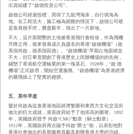
出資組建了“啟德投資公司”。
啟德公司經過投標，買得了九龍灣海床，自行填海為
地。在工程浩大，施工極為困難的情況下，啟德公司硬
是靠肩挑手挖，費盡艱辛，填出了一片新地。
不久，這片新開墾的土地被香港飛行會租借，作為飛機
升降之用，後來發展成久負盛名的香港“啟德機場”（啟
系指何啟，德系指區德）。“啟德機場”早期占地面積並
不大，但它畢竟開創了香港歷史上民辦機場的的先例，
鋪墊了香港航空運輸業的第一塊基石。1928年，“啟 德
機場”正式啟用，開始空運服務。“啟德機場”為香港經濟
的騰飛插上了堅實的翅膀。
五、英年早逝
鑒於何啟為促進香港地區經濟繁榮和東西方文化交流所
做出的巨大成就，港英政府給予了他崇高的榮譽。1892
年，英國政府授予 何啟“CMG”勳章（騎士勳章）。
1912年，英國政府再次賜予何啟“爵士”銜，以表彰他對
香港社會做出的長期服務貢獻及創辦香港大學的功績。