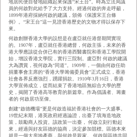
地居民便自發地組織起來保護“宋王台”。時為立法局議
員的何啟對此給予了大力支持。經過何啟的奔走呼籲，
1899年港府採納何啟的建議，頒佈《保護宋王台條
例》。“宋王台”這一見證香港歷史的文物才得以保存下
來。
何啟創辦香港大學的設想是在盧亞就任港督期間實現
的。1907年，盧亞就任香港總督，何啟主張，未來的香
港大學應該從合併已有的香港西醫書院和香港工學院開
始，增設香港文學院，實行三院制。盧亞對 何啟的建議
大為讚賞，視何啟為“同道”。1909年，一個由何啟任助
捐董事會主席的“香港大學籌備委員會”正式成立，香港
社會各界反應強烈，踴躍捐款。1910年3月16日，香港
大學宣佈成立，從而結束了香港地區無綜合大學的歷
史，揭開了香港高等教育的新篇章。作為倡議者、籌畫
者的 何啟居功至偉。
創建“啟德機場”更是何啟造福於香港社會的一大盛事。
19世紀末期，港英政府經過論證，出臺了填海造地政
策，鼓勵商人投資。該政策一出臺， 何啟立刻行動起
來，經過與好友區德的協商，決定參加競標。區德本來
就是一個大房地產商，與何啟是親家。 何啟與區德共同