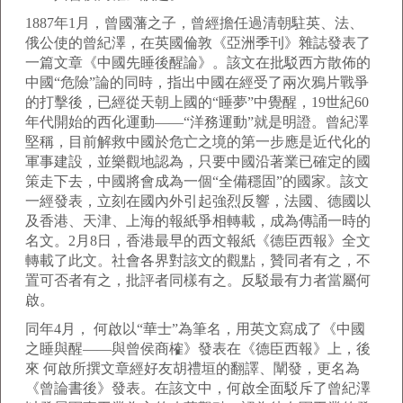
1887年1月，曾國藩之子，曾經擔任過清朝駐英、法、
俄公使的曾紀澤，在英國倫敦《亞洲季刊》雜誌發表了
一篇文章《中國先睡後醒論》。該文在批駁西方散佈的
中國“危險”論的同時，指出中國在經受了兩次鴉片戰爭
的打擊後，已經從天朝上國的“睡夢”中覺醒，19世紀60
年代開始的西化運動——“洋務運動”就是明證。曾紀澤
堅稱，目前解救中國於危亡之境的第一步應是近代化的
軍事建設，並樂觀地認為，只要中國沿著業已確定的國
策走下去，中國將會成為一個“全備穩固”的國家。該文
一經發表，立刻在國內外引起強烈反響，法國、德國以
及香港、天津、上海的報紙爭相轉載，成為傳誦一時的
名文。2月8日，香港最早的西文報紙《德臣西報》全文
轉載了此文。社會各界對該文的觀點，贊同者有之，不
置可否者有之，批評者同樣有之。反駁最有力者當屬何
啟。
同年4月， 何啟以“華士”為筆名，用英文寫成了《中國
之睡與醒——與曾侯商榷》發表在《德臣西報》上，後
來 何啟所撰文章經好友胡禮垣的翻譯、闡發，更名為
《曾論書後》發表。在該文中，何啟全面駁斥了曾紀澤