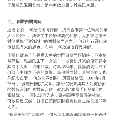
子雅麗氏返回香港。是年何啟23歲，雅麗氏30歲。
二、 創辦西醫書院
返港之初， 何啟便掛牌行醫，成為香港第一位執業的華
人西醫醫生。無奈受中醫學傳統的桎梏，大多香港市民
對於動輒“開膛破肚”的西醫敬而遠之。 何啟的行醫自然
也就難有大的起色。次年， 何啟遂改行做律師。
正當何啟為苦苦尋覓人生的奮鬥目標而煩惱時，不幸悄
然降臨。雅麗氏生下一女後，一場突如其來的傷寒竟令
其撒手人世，終年33歲。時為1884年。愛妻的去世成了
何啟心中揮之不去的陰影。為傳播西醫，造福百姓，也
為紀念亡妻， 何啟決意創辦一所西醫醫院。1887年2月
26日，“雅麗氏醫院”揭幕。該醫院後來與其大姐何妙齡
的醫院及那打素醫院合併，改名為“雅麗氏何妙齡那打
素醫院”，一直以設備先進，醫術高明享譽香港社會。
何啟從建院起，就擔任該醫院財務委員會主席長達27年
之久。
“雅麗氏醫院”開業時， 何啟就與朋友商議創辦一所西式