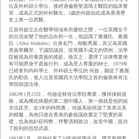
位及外科碩士學位。後經過倫敦聖湯瑪士醫院的臨床實
習，成為正式的外科醫生。2歲的何啟由此成為香港歷
史上第一位西醫。
正當何啟立志在醫學領域有所建樹之際，一位英國女子
的出現改變了他的志向和一生，他認識了雅麗氏。雅麗
氏（Alice Walkden）出身名門，相貌秀麗，其父為英國
貴族華爾登，下議院議員。按英國不成文的慣例，法學
院被視為培養貴族的搖籃。換言之，選擇了法律專業便
有可能躋身于貴族行列，成為受人尊重的紳士。1879年
已經拿到內科學士、外科碩士學位的 何啟，聽從了雅麗
氏的勸告，進入位居英國四大法學院之首的倫敦林肯法
學院研讀法律。
1882年1月25日， 何啟從林肯法學院畢業，獲得律師資
格，成為獲此殊榮的第二個中國人，第一個就是他的姐
夫伍廷芳。在3年的時間裏， 何啟系統研讀了英美法系
的精髓，為他日後在香港的參政議政奠定了堅實的基
礎，也為他針砭時弊，抨擊清朝政治，改造中國，提供
了銳利的思想武器。
1882年1月， 何啟結束了10年的留學生涯，攜其新婚妻