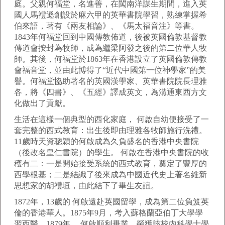
庭。父親何福堂，名進善，在闖南洋謀生期間，進入英
國人馬禮遜創設於麻六甲的英華書院學習，熟練掌握希
伯來語，著有《兩友相論》、《馬太福音注》等書。
1843年何福堂回到中國傳教佈道，後被英國倫敦基督教
傳道會按封為牧師，成為繼梁阿發之後的第二位華人牧
師。其後，何福堂於1863年在香港設立了英國倫敦傳教
會福音堂，並由此博得了“近代中國第一位神學家”的美
譽。何福堂協助著名的英國漢學家、英華書院院長理雅
各，將《四書》、《五經》譯成英文，為溝通東西方文
化做出了貢獻。
生活在這樣一個典型的西化家庭， 何啟自幼便接受了一
套完整的西式教育：出生後即由理雅各牧師施行洗禮。
11歲時天資聰穎的何啟成為久負盛名的香港中央書院
（後改名皇仁書院）的學生。 何啟在香港中央書院的收
穫有二：一是開始接受系統的西式教育，奠定了豐厚的
西學根基；二是結識了後來成為中國近代史上著名維新
思想家的胡禮垣，由此結下了畢生友誼。
1872年，13歲的 何啟遠赴英國留學，成為第二位負笈英
倫的香港華人。1875年9月，考入蘇格蘭亞伯丁大學學
習西醫。1879年， 何啟順利畢業，榮獲該校內科學士學