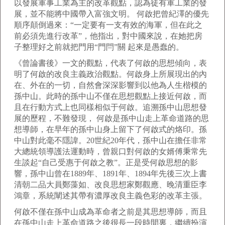
以發展軍事工業為主的改革觀點，認為徒有軍工業的發
展，並不能將中國帶入富強文明。 何啟把曾紀澤的優先
順序顛倒過來：“一定要有一支有效的海軍，但在此之
前必須先進行改革”，他指出，對中國來說，在她把房
子整理好之前就把門用“門閂”關 起來是愚蠢的。
《曾論書後》一文的觀點，代表了何啟的思想傾向，表
明了何啟的改良主義政治觀點。何啟身上所展現出的內
在、外在的一切，自然會深深影響到以他為人生楷模的
孫中山。此時的孫中山不僅在思想觀點上接近何啟，而
且在行動方式上也同樣相似于何啟。追溯孫中山思想發
展的歷程，不難發現， 何啟是孫中山走上革命道路的思
想導師，在早年的孫中山身上留下了何啟式的烙印。孫
中山對此毫不隱諱。20世紀20年代，孫中山在擔任非常
大總統領導護法運動時，曾親口對何啟的女婿傅秉常先
生談起“自己受惠于何啟之教”。正是受何啟思想的影
響，孫中山曾在1889年、1891年、1894年先後三次上書
清朝二品大員鄭藻如、改良思想家鄭觀應、晚清重臣李
鴻章，系統闡述其帶有濃厚改良主義色彩的改革主張。
何啟不僅在孫中山成為革命者之前是其思想導師，而且
在孫中山走上革命道路之後很長一段時間裏，繼續扮演