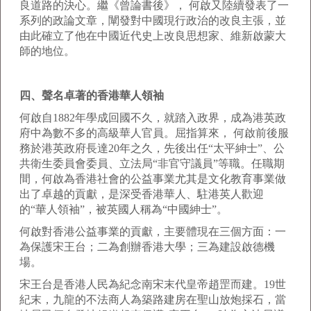
良道路的決心。繼《曾論書後》， 何啟又陸續發表了一
系列的政論文章，闡發對中國現行政治的改良主張，並
由此確立了他在中國近代史上改良思想家、維新啟蒙大
師的地位。
四、聲名卓著的香港華人領袖
何啟自1882年學成回國不久，就踏入政界，成為港英政
府中為數不多的高級華人官員。屈指算來， 何啟前後服
務於港英政府長達20年之久，先後出任“太平紳士”、公
共衛生委員會委員、立法局“非官守議員”等職。任職期
間，何啟為香港社會的公益事業尤其是文化教育事業做
出了卓越的貢獻，是深受香港華人、駐港英人歡迎
的“華人領袖”，被英國人稱為“中國紳士”。
何啟對香港公益事業的貢獻，主要體現在三個方面：一
為保護宋王台；二為創辦香港大學；三為建設啟德機
場。
宋王台是香港人民為紀念南宋末代皇帝趙罡而建。19世
紀末，九龍的不法商人為築路建房在聖山放炮採石，當