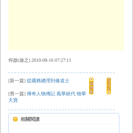
何啟(迪之) 2010-08-16 07:27:11
[新一篇]
從國務總理到修道士
[舊一篇]
傳奇人物傳記 風華絕代 物華
天寶
相關閱讀