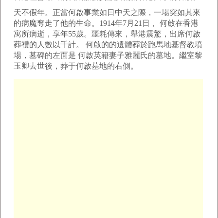
天不假年。正當何啟事業如日中天之際，一場突如其來
的病魔奪走了他的生命。1914年7月21日， 何啟在香港
寓所病逝，享年55歲。噩耗傳來，舉港震驚，出席何啟
葬禮的人數以千計。 何啟的的遺體葬於跑馬地基督教墳
場，墓碑的左面是 何啟英籍妻子雅麗氏的墓地。繼室黎
玉卿去世後，葬于何啟墓地的右側。