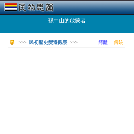
孫中山的啟蒙者
>>>
民初歷史變遷觀察
>>>
簡體
傳統