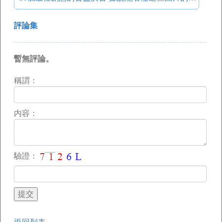
評論集
暫無評論。
稱謂：
内容：
驗證：