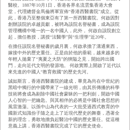
醫校。1887年10月1日，香港各界名流雲集香港大會
堂，代理總督金馬倫將軍宣佈“香港西醫書院”成立。從
此，香港乃至整個東亞有了第一所西醫書院。何啟因對
創辦該院的卓越貢獻，被聘為該院名譽秘書，成為該院
管理機構中唯一的一名中國人，此外， 何啟自該院創立
起，擔任教授，講授“法醫學”與“生理學”近20年。
在擔任該院名譽秘書的歲月裏，何啟承擔了溝通東西，
嫁接中外的歷史重任。正是由於他的垂範，越來越多的
年輕人拋棄了“夷夏之大防”的狹隘之見，開始跨出國
門，走向近代文明的發源地。 何啟實際上開啟了近代以
來先進的中國人“教育救國”的歷史先河。
誠如斯言，香港西醫書院的建成，畢竟為尚在中世紀的
黑暗中獨行的中國帶來了一線光明，由其所傳播的科學
技術將會成為剔除中國社會蒙昧的一把利劍，開啟中國
人心智的一把鑰匙。與其相伴的必將是中國社會思想的
風雷激蕩。以孫中山為代表的一大批受過西式教育的中
國新式知識份子隨之走上了近現代歷史的舞臺，憑著全
新的理念，勇敢地擔負起醫治中國的歷史重任。從這種
意義上講，香港西醫書院完成了它的歷史使命。