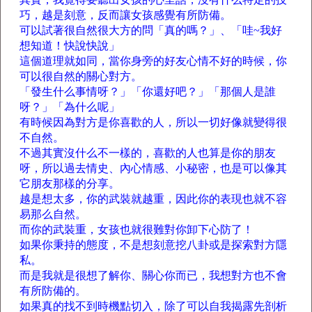
巧，越是刻意，反而讓女孩感覺有所防備。
可以試著很自然很大方的問「真的嗎？」、「哇~我好
想知道！快說快說」
這個道理就如同，當你身旁的好友心情不好的時候，你
可以很自然的關心對方。
「發生什么事情呀？」「你還好吧？」「那個人是誰
呀？」「為什么呢」
有時候因為對方是你喜歡的人，所以一切好像就變得很
不自然。
不過其實沒什么不一樣的，喜歡的人也算是你的朋友
呀，所以過去情史、內心情感、小秘密，也是可以像其
它朋友那樣的分享。
越是想太多，你的武裝就越重，因此你的表現也就不容
易那么自然。
而你的武裝重，女孩也就很難對你卸下心防了！
如果你秉持的態度，不是想刻意挖八卦或是探索對方隱
私。
而是我就是很想了解你、關心你而已，我想對方也不會
有所防備的。
如果真的找不到時機點切入，除了可以自我揭露先剖析