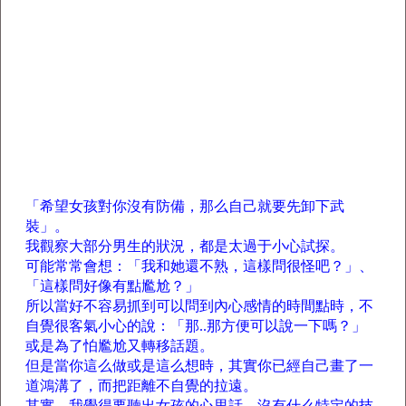
「希望女孩對你沒有防備，那么自己就要先卸下武
裝」。
我觀察大部分男生的狀況，都是太過于小心試探。
可能常常會想：「我和她還不熟，這樣問很怪吧？」、
「這樣問好像有點尷尬？」
所以當好不容易抓到可以問到內心感情的時間點時，不
自覺很客氣小心的說：「那..那方便可以說一下嗎？」
或是為了怕尷尬又轉移話題。
但是當你這么做或是這么想時，其實你已經自己畫了一
道鴻溝了，而把距離不自覺的拉遠。
其實，我覺得要聽出女孩的心里話，沒有什么特定的技