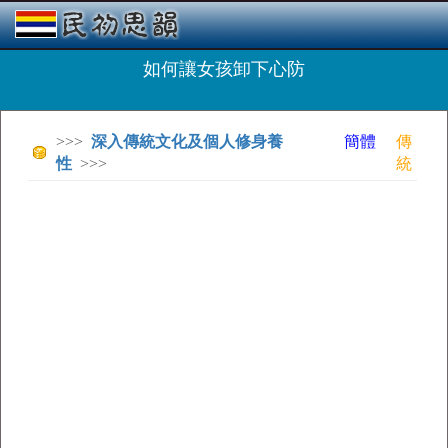
如何讓女孩卸下心防
>>>
深入傳統文化及個人修身養
簡體
傳
性
>>>
統