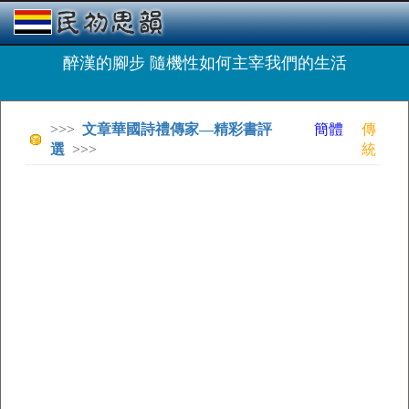
醉漢的腳步 隨機性如何主宰我們的生活
>>>
文章華國詩禮傳家—精彩書評
簡體
傳
選
>>>
統