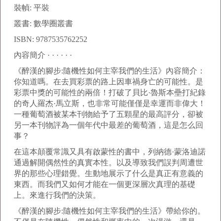
裝幀: 平裝
叢書: 數學圈叢書
ISBN: 9787535762252
內容簡介 · · · · · ·
《醉漢的腳步:隨機性如何主宰我們的生活》內容簡介：
你知道嗎。在去買彩票的路上因車禍身亡的可能性。是
彩票中獎的可能性的兩倍！打破了貝比·魯斯本壘打紀錄
的奇人羅杰·馬立斯，也非常可能僅僅是幸運而非偉大！
一種葡萄酒被某本刊物給予了五顆星的最高評分，卻被
另一本刊物評為一個年代中最差的葡萄酒，這是怎么回
事？
在這本顛覆常識又具有啟蒙性的書中，列納德·蒙洛迪諾
通過解開偶然性的真實本性。以及導致我們誤判周遭世
界的那些心理錯覺。生動地展示了什么是真正有意義的
東西。而我們又如何才能在一個更深層次真理的基礎
上。來進行我們的決策。
《醉漢的腳步:隨機性如何主宰我們的生活》帶給你的。