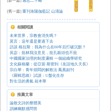
[新一篇]
通志二十略
[舊一篇]
重刊洛陽伽藍記 山濤論
相關閱讀
未來世界，宗教會消失嗎？
莫言：這年還是要過下去
訪談 格拉斯：我為什么在60年后打破沉默？
吳宓：批林我沒意見，批孔殺頭也不批
中國國家治理的制度邏輯 一個組織學研究
文化蘇格蘭：從亞當·斯密到《友誼地久天長》
宗白華：青年煩悶的解救法 鳳凰副刊
《羅輯思維》試讀：U盤化生存
對生活的勇氣 叔本華
推薦文章
論散文詩的整體美
訓練幽默感問答