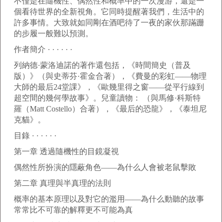
不僅是在隨機性、偶然性和概率中的一次漫游，還是一
個看待世界的全新視角。它同時提醒著我們，生活中的
許多事情。大致就如同剛在酒吧待了一夜的家伙那蹣跚
的步履一般難以預測。
作者簡介 · · · · · ·
列納德·蒙洛迪諾的著作還包括，《時間簡史（普及
版）》（與史蒂芬·霍金合著），《費曼的彩虹——物理
大師的最后24堂課》，《歐幾里得之窗——從平行線到
超空間的幾何學故事》。兒童讀物： （與馬修·科斯特
羅（Matt Costello）合著），《最后的恐龍》，《泰坦尼
克貓》。
目錄 · · · · · ·
第一章 透過隨機性的目鏡凝視
偶然性所扮演的隱蔽角色——為什么人會被老鼠擊敗
第二章 真理與半真理的法則
概率的基本原理以及對它的濫用——為什么動聽的故事
常常比不可靠的解釋更不可能為真