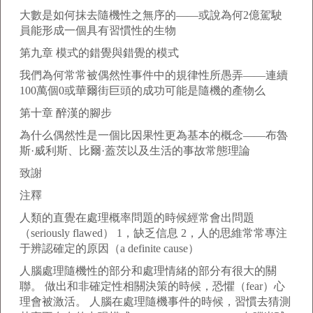
大數是如何抹去隨機性之無序的——或說為何2億駕駛
員能形成一個具有習慣性的生物
第九章 模式的錯覺與錯覺的模式
我們為何常常被偶然性事件中的規律性所愚弄——連續
100萬個0或華爾街巨頭的成功可能是隨機的產物么
第十章 醉漢的腳步
為什么偶然性是一個比因果性更為基本的概念——布魯
斯·威利斯、比爾·蓋茨以及生活的事故常態理論
致謝
注釋
人類的直覺在處理概率問題的時候經常會出問題
（seriously flawed） 1，缺乏信息 2，人的思維常常專注
于辨認確定的原因（a definite cause）
人腦處理隨機性的部分和處理情緒的部分有很大的關
聯。 做出和非確定性相關決策的時候，恐懼（fear）心
理會被激活。 人腦在處理隨機事件的時候，習慣去猜測