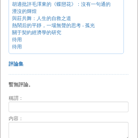
胡適批評毛澤東的《蝶戀花》：沒有一句通的
湮沒的輝煌
與莊共舞：人生的自救之道
熱鬧后的平靜，一場無聲的思考 - 孤光
關于契約經濟學的研究
待用
待用
評論集
暫無評論。
稱謂：
内容：