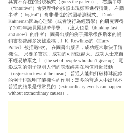
其實不存在的出現模式（guess the pattern）。 右腦半球
（“intuitive”）會更理性的按照出現頻率進行猜測。 左腦
半球（“logical”）會非理性的試圖猜測模式。 Daniel
Kahneman因為心理學（或者說行為經濟學）的研究獲得
了2002年諾貝爾經濟學獎。（這人也是《thinking fast
and slow》的作者） 圖書出版的例子顯示很多后來的暢
銷書都曾經多次被退稿，J. K. Rowlings的《Harry
Potter》被拒過9次。 在圖書出版界，成功經常取決于隨
機性。 只要多嘗試，成功的可能就越大。成功人士來自
不輕易放棄之士（the set of people who don’t give up） 電
影成功的例子說明人們的表現經常在均值附近波動
（regression toward the mean） 普通人能夠打破棒球記錄
的例子也說明了隨機性的作用：眾多的普通人中出現不
普通的結果是很常見的（extraordinary events can happen
without extraordinary causes）。