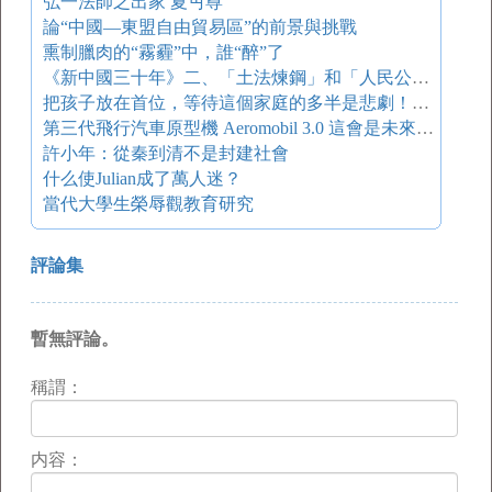
弘一法師之出家 夏丏尊
論“中國—東盟自由貿易區”的前景與挑戰
熏制臘肉的“霧霾”中，誰“醉”了
《新中國三十年》二、「土法煉鋼」和「人民公社」是怎么回事
把孩子放在首位，等待這個家庭的多半是悲劇！（難得的好文）
第三代飛行汽車原型機 Aeromobil 3.0 這會是未來的個人交通工具？
許小年：從秦到清不是封建社會
什么使Julian成了萬人迷？
當代大學生榮辱觀教育研究
評論集
暫無評論。
稱謂：
内容：