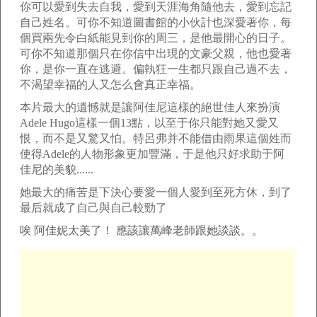
你可以愛到失去自我，愛到天涯海角隨他去，愛到忘記
自己姓名。可你不知道圖書館的小伙計也深愛著你，每
個買兩先令白紙能見到你的周三，是他最開心的日子。
可你不知道那個只在你信中出現的文豪父親，他也愛著
你，是你一直在逃避。偏執狂一生都只跟自己過不去，
不渴望幸福的人又怎么會真正幸福。
本片最大的遺憾就是讓阿佳尼這樣的絕世佳人來扮演
Adele Hugo這樣一個13點，以至于你只能對她又愛又
恨，而不是又驚又怕。特呂弗并不能借由雨果這個姓而
使得Adele的人物形象更加豐滿，于是他只好求助于阿
佳尼的美貌......
她最大的痛苦是下決心要愛一個人愛到至死方休，到了
最后就成了自己與自己較勁了
唉 阿佳妮太美了！ 應該讓萬峰老師跟她談談。。