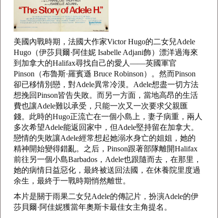
美國內戰時期，法國大作家Victor Hugo的二女兒Adele
Hugo（伊莎貝爾·阿佳妮 Isabelle Adjani飾）漂洋過海來
到加拿大的Halifax尋找自己的愛人——英國軍官
Pinson（布魯斯·羅賓遜 Bruce Robinson）。然而Pinson
卻已移情別戀，對Adele異常冷漠。Adele想盡一切方法
想挽回Pinson皆告失敗。而另一方面，當地高昂的生活
費也讓Adele難以承受，只能一次又一次要求父親匯
錢。此時的Hugo正流亡在一個小島上，妻子病重，兩人
多次希望Adele能返回家中，但Adele堅持留在加拿大。
戀情的失敗讓Adele經常想起她溺水身亡的姐姐，她的
精神開始變得錯亂。之后，Pinson跟著部隊離開Halifax
前往另一個小島Barbados，Adele也跟隨而去，在那里，
她的病情日益惡化，最終被送回法國，在休養院里度過
余生，最終于一戰時期悄然離世。
本片是關于雨果二女兒Adele的傳記片，扮演Adele的伊
莎貝爾·阿佳妮獲當年奧斯卡最佳女主角提名。