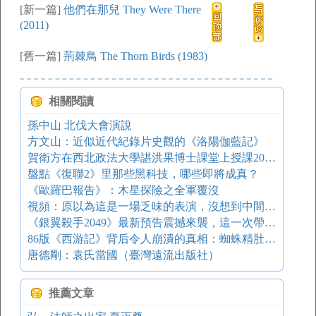
[新一篇]
他們在那兒 They Were There
(2011)
[舊一篇]
荊棘鳥 The Thorn Birds (1983)
相關閱讀
孫中山 北伐大會演說
方文山：近似近代紀錄片史觀的《洛陽伽藍記》
賀衛方在西北政法大學諶洪果博士課堂上授課20120428
盤點《復聯2》里那些黑科技，哪些即將成真？
《歐羅巴報告》：木星探險之全軍覆沒
視頻：原以為這是一場乏味的表演，沒想到中間那個小胖妞竟讓全場樂翻天！
《銀翼殺手2049》最新預告震撼來襲，這一次帶給你的不止是炸裂！
86版《西游記》背后令人崩潰的真相：蜘蛛精肚臍吐絲竟用男演員裸替
唐德剛：袁氏當國（臺灣遠流出版社）
推薦文章