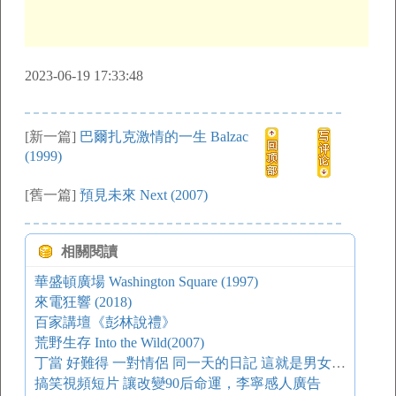
2023-06-19 17:33:48
[新一篇]
巴爾扎克激情的一生 Balzac
(1999)
[舊一篇]
預見未來 Next (2007)
相關閱讀
華盛頓廣場 Washington Square (1997)
來電狂響 (2018)
百家講壇《彭林說禮》
荒野生存 Into the Wild(2007)
丁當 好難得 一對情侶 同一天的日記 這就是男女差異啊!!!
搞笑視頻短片 讓改變90后命運，李寧感人廣告