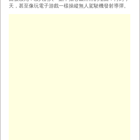
天，甚至像玩電子游戲一樣操縱無人駕駛機發射導彈。