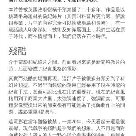
本片曾被英國政府蠻橫干預禁播了二十多年。作品是以
核戰爭為題材的偽紀錄片（其實叫科普片更合適，解說
很專業，片中的內容完全可以換成廣島和長崎）。有一
段話讓人印象深刻：技術及知識層面上，我們生活在原
子時代，而在情感面上，我們仍活在石器時代。
殘酷
介于電影和紀錄片之間。前面看起來還是新聞科教片的
范，后面變成了紀實風格的電影。
真實而殘酷的場面再現。這部片子被很多分類分到了科
幻片類型。不過里面鏡頭的運用已經采用了現在時髦的
紀實手法，甚至可說比現在用的還要好。現在的紀實風
格用到了商業大片里，太強調速度了、強調節奏。可那
種影像變換出來的節奏很有可能是為了掩飾劇作上的問
題，諜影重重4是典型。
這電影在當年難怪被禁，一禁20年。今天看起來還是很
震撼。現代戰爭的殘酷超乎我們的想象。人不再是面對
面被殺死！殺人的人一點不擔心血淋淋的場面！再到今