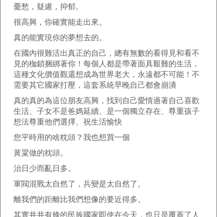
憂愁，疑慮，抑郁。
很高興，你確實能走出來。
真的能實現你的夢想去的。
在國內很難活出真正的自己，總有無數的看得見和看不
見的枷鎖捆綁著你！每個人都是帶著面具艱難的生活，
這種文化價值觀還想成為世界老大，永遠都不可能！不
需要其它國家打壓，這套系統早晚自己都會崩潰
真的真的為這位朋友高興，找到自己愛情過著自己喜歡
生活、子女不是爸媽延續、是一個獨立存在、尊重孩子
想法尊重他們選擇、祝生活愉快
您平時用的啥枕頭？我也想買一個
黃粱做的枕頭。
治日少而亂日多。
軍閥混戰太自然了，兵變是太自然了。
離我們的距離比我們想像的要近得多。
其實井井有條的民族國家即使在今天，也只是覆蓋了人