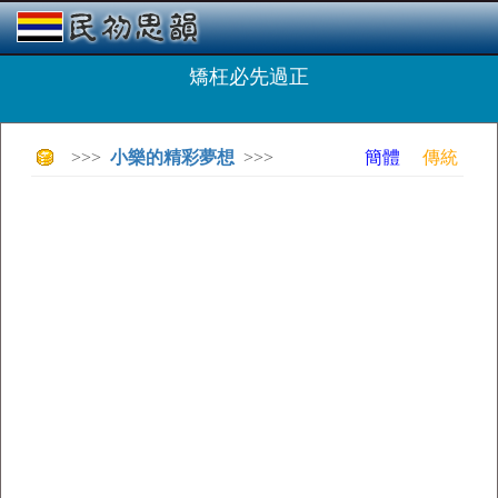
矯枉必先過正
>>>
小樂的精彩夢想
>>>
簡體
傳統