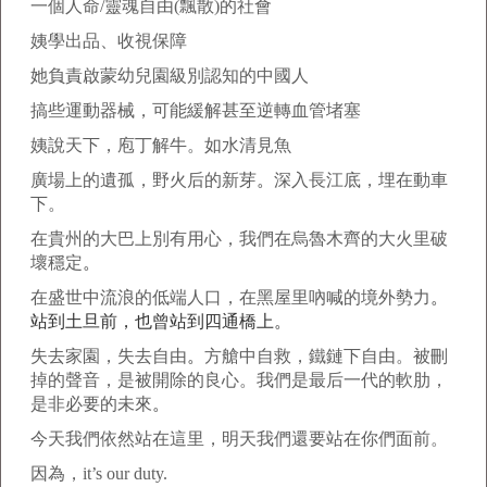
一個人命/靈魂自由(飄散)的社會
姨學出品、收視保障
她負責啟蒙幼兒園級別認知的中國人
搞些運動器械，可能緩解甚至逆轉血管堵塞
姨說天下，庖丁解牛。如水清見魚
廣場上的遺孤，野火后的新芽
。
深入長江底，埋在動車
下。
在貴州的大巴上別有用心，我們在烏魯木齊的大火里破
壞穩定
。
在盛世中流浪的低端人口，在黑屋里吶喊的境外勢力
。
站到土旦前，也曾站到四通橋上
。
失去家園，失去自由
。
方艙中自救，鐵鏈下自由。被刪
掉的聲音，是被開除的良心。我們是最后一代的軟肋，
是非必要的未來
。
今天我們依然站在這里，明天我們還要站在你們面前。
因為，it’s our duty.