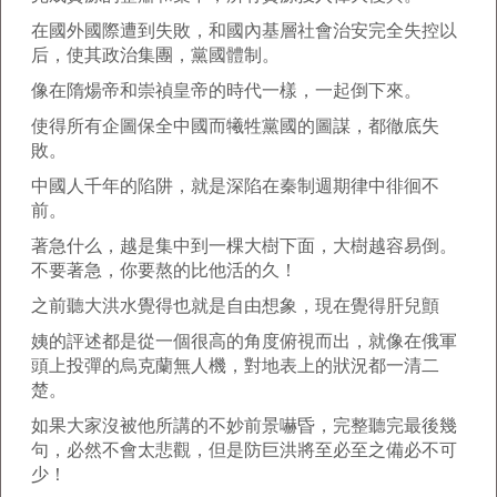
在國外國際遭到失敗，和國內基層社會治安完全失控以
后，使其政治集團，黨國體制。
像在隋煬帝和崇禎皇帝的時代一樣，一起倒下來。
使得所有企圖保全中國而犧牲黨國的圖謀，都徹底失
敗。
中國人千年的陷阱，就是深陷在秦制週期律中徘徊不
前。
著急什么，越是集中到一棵大樹下面，大樹越容易倒。
不要著急，你要熬的比他活的久！
之前聽大洪水覺得也就是自由想象，現在覺得肝兒顫
姨的評述都是從一個很高的角度俯視而出，就像在俄軍
頭上投彈的烏克蘭無人機，對地表上的狀況都一清二
楚。
如果大家沒被他所講的不妙前景嚇昏，完整聽完最後幾
句，必然不會太悲觀，但是防巨洪將至必至之備必不可
少！