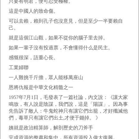
只要有明君，便可忍受極權。
這是中國人的致命傷。
可以去賴，賴到孔子也沒意見，但是至少一半要賴自
己。
就是這個江山觀，如果不從你的腦子里去掉。
如果一輩子沒有投過票，不會懂得什么是民主。
感慨很深，語重心長。
工業婦聯
一人難挑千斤擔，眾人能移萬座山
恩將仇報是中華文化精髓之一
1957年7月1日，毛發表了一篇社論，內文說：《讓大家
鳴放，有人說是陰謀，我們說，這是「陽謀」。因為事
先告訴了敵人：牛鬼蛇神只有讓它們出籠，才好殲滅他
們，毒草只有讓它們出土,才便于鋤掉。 》
姨就是政治精算師，解剖歷史的刀斧手
完成資源的整肅和集中，所有資源投入偉大復興。