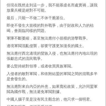
但現在既然走到這一步，我不能慕虛名而處實禍，讓我
放棄兵權是絕對不可能。
最后，只能一不做二不休干脆篡位。
即使不發生大規模的對外戰爭，由于財政和人力的枯
竭，會面臨同樣的問題。
軍隊不斷萎縮，甚至無法應付小規模的游擊戰爭。
邊境軍閥混亂侵襲，卻要守護更加漫長的國土。
無法應付西北邊境的蠻族入侵，也無法應付內地出現的
張獻忠式的流民戰爭。
要么堅持絕對領導，或者收買異族軍閥。
入侵者的敵對軍閥，和依附結盟的軍閥之間的混戰多半
是會發生的。
無法應對來自內亞的外患，如果寬松政策，允許同盟軍
閥為國作戰，無法避免軍閥割據。
中國人腦子里是沒有民主觀念的，他只求一個明君。