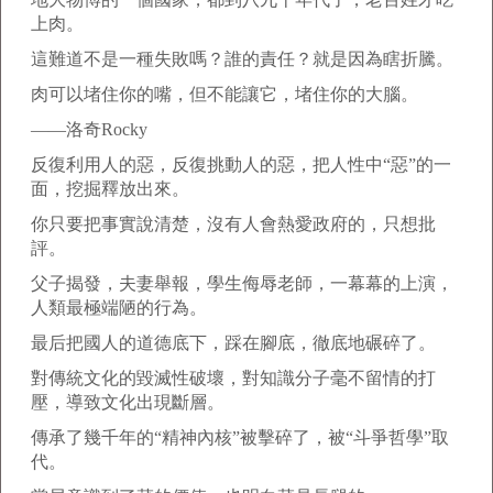
上肉。
這難道不是一種失敗嗎？誰的責任？就是因為瞎折騰。
肉可以堵住你的嘴，但不能讓它，堵住你的大腦。
——洛奇Rocky
反復利用人的惡，反復挑動人的惡，把人性中“惡”的一
面，挖掘釋放出來。
你只要把事實說清楚，沒有人會熱愛政府的，只想批
評。
父子揭發，夫妻舉報，學生侮辱老師，一幕幕的上演，
人類最極端陋的行為。
最后把國人的道德底下，踩在腳底，徹底地碾碎了。
對傳統文化的毀滅性破壞，對知識分子毫不留情的打
壓，導致文化出現斷層。
傳承了幾千年的“精神內核”被擊碎了，被“斗爭哲學”取
代。