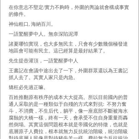
在你意志不堅定/實力不夠時，外圍的輿論就會構成事實
的條件。
神仙粗口, 海納百川。
一語驚醒夢中人。無奈深陷泥潭
諸夏哪怕實現，也大多無民主，只會有少數幾個極發達
地區會可能有民主。這已經算是最好結果了。
先生提壺灌頂，一語驚醒夢中人
王書記在會議中途出去了一下，外圍群眾還以為王書記
抓人去了。其實人家只是內急。
矯枉必先過正嘛。
百姓推翻原有秩序的成本大大提高。所以目前國內的普
通人采取的是一種類似于自殘的方式來對抗: 不努力奮
斗，不消費，不生后代，躺平，像一座底部不斷被海水
腐蝕的大橋一樣，終有一天，會承受不住自身重量而轟
然倒塌。其實這個問題根本就是帝國化的特徵，也就是
底層原子人費拉，根本就無力反抗統治階級，統治階級
對待底層人民像是對待豬牛羊一樣，費拉無力反抗統治