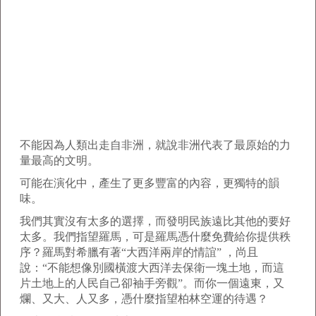
不能因為人類出走自非洲，就說非洲代表了最原始的力
量最高的文明。
可能在演化中，產生了更多豐富的內容，更獨特的韻
味。
我們其實沒有太多的選擇，而發明民族遠比其他的要好
太多。我們指望羅馬，可是羅馬憑什麼免費給你提供秩
序？羅馬對希臘有著“大西洋兩岸的情誼” ，尚且
說：“不能想像別國橫渡大西洋去保衛一塊土地，而這
片土地上的人民自己卻袖手旁觀”。而你一個遠東，又
爛、又大、人又多，憑什麼指望柏林空運的待遇？