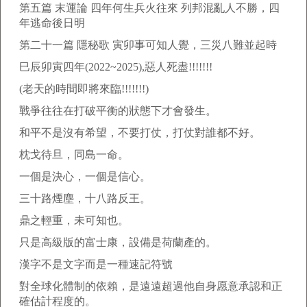
第五篇 末運論 四年何生兵火往來 列邦混亂人不勝，四
年逃命後日明
第二十一篇 隱秘歌 寅卯事可知人覺，三災八難並起時
巳辰卯寅四年(2022~2025),惡人死盡!!!!!!!
(老天的時間即將來臨!!!!!!!)
戰爭往往在打破平衡的狀態下才會發生。
和平不是沒有希望，不要打仗，打仗對誰都不好。
枕戈待旦，同島一命。
一個是決心，一個是信心。
三十路煙塵，十八路反王。
鼎之輕重，未可知也。
只是高級版的富士康，設備是荷蘭產的。
漢字不是文字而是一種速記符號
對全球化體制的依賴，是遠遠超過他自身愿意承認和正
確估計程度的。