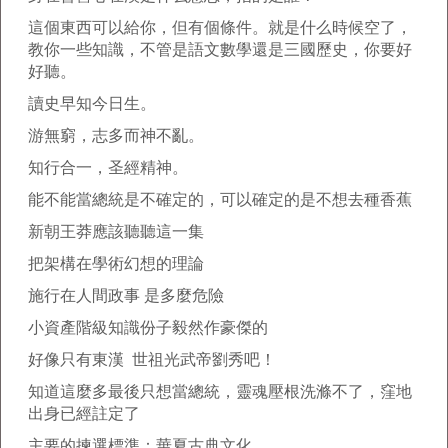
這個東西可以給你，但有個條件。就是什么時候空了，
教你一些知識，不管是語文數學還是三國歷史，你要好
好聽。
讀史早知今日生。
游無窮，志多而神不亂。
知行合一，圣經精神。
能不能當總統是不確定的，可以確定的是不想去種香蕉
新朝王莽應該聽聽這一集
把架構在學術幻想的理論
施行在人間政事 是多麼危險
小資產階級知識份子毅然作豪傑的
好像只有東漢 世祖光武帝劉秀吧！
知道這麼多最後只想當總統，靈魂壓根洗滌不了，窪地
出身已經註定了
主要的揀選標準：華夏古典文化