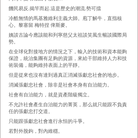
饑民易反.揭竿而起.這是歷史的潮流.勢可擋
冷酷無情的馬基雅維利主義大師。庖丁解牛，直指核
心。黎塞留 梅特捏 俾斯麥。
姨談古論今應該能和列寧慈父太祖談笑風生暢談國際局
勢。
在全球化對接地方的情況之下，輸入的技術和資本能夠
保證，統治集團有足夠的資源，來給干部維持人力和技
術裝備，能夠維持表面上的平靜。
但是從來也沒有達到過真正消滅張獻忠社會的地步。
消滅張獻忠社會，除非是社會本身有自治能力。
社會有自治能力，就是資產階級獨立。
不允許社會產生自治能力的菁英，那么就只能跟不負責
任的張獻忠打交道。
只能跟張獻忠社會進行永恒的斗爭。
若對外脫鉤，對內維穩。