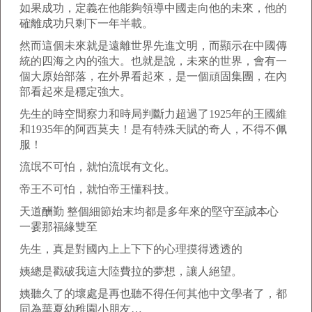
如果成功，定義在他能夠領導中國走向他的未來，他的
確離成功只剩下一年半載。
然而這個未來就是遠離世界先進文明，而顯示在中國傳
統的四海之內的強大。也就是說，未來的世界，會有一
個大原始部落，在外界看起來，是一個頑固集團，在內
部看起來是穩定強大。
先生的時空間察力和時局判斷力超過了1925年的王國維
和1935年的阿西莫夫！是有特殊天賦的奇人，不得不佩
服！
流氓不可怕，就怕流氓有文化。
帝王不可怕，就怕帝王懂科技。
天道酬勤 整個細節始末均都是多年來的堅守至誠本心
一霎那福緣雙至
先生，真是對國內上上下下的心理摸得透透的
姨總是戳破我這大陸費拉的夢想，讓人絕望。
姨聽久了的壞處是再也聽不得任何其他中文學者了，都
同為華夏幼稚園小朋友…