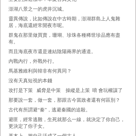
澎湖八景之一的虎井沉城。
靈異傳說，比如傳說在中古時期，澎湖群島上人鬼雜
居，海底還經常開夜市呢。
群鬼在那里做買賣，珊瑚、珍珠各種稀世珍品應有盡
有。
而且海底夜市還是連結陰陽兩界的通道。
內戰內行，外戰外行。
馬基雅維利與韓非有何異同？
沒有天真短視的本錢
攻打是下策 威脅是中策 操縱是上策 唷 會玩權謀了
那要說一套，做一套，那跟古今當政者還有何區別？
古代有所謂避“秦”，逃避秦國的追殺。
避匪，經常逃難，生死就那么一線，就決定了你自己，
更決定了你子女。
基本上，把自己活成了一個古人。