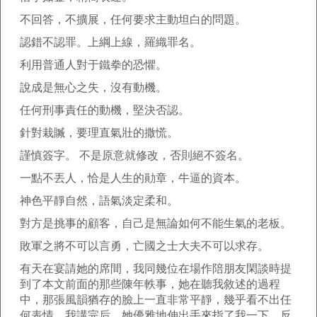
不回答，不擴展，任何要求主動坦白的問題。
認錯不認罪。上綱上線，羅織罪名。
利用普通人對于鐵拳的恐懼。
說成是無心之失，沒有動機。
任何刑事責任的動機，堅決否認。
針對栽贓，要理直氣壯的撒慌。
謹慎簽字。 不是原意就修改，否則絕不簽名。
一點不丟人，恰是人生的勛章，牛逼的資本。
神色平靜自然，語氣淡定柔和。
對方是挑事的顧客，自己是無論如何不能生氣的老板。
敗軍之將不可以言勇，亡國之士大夫不可以求存。
有天在宴請她的席間，我同幾位在場作陪朋友閑談時提
到了本文前面的那些陳年軼事，她在聽我敘述的過程
中，那張風韻猶存的臉上一直非常平靜，幾乎看不出任
何表情。我講完后，她優雅地伸出手來指了我一下，反