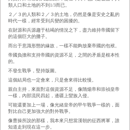
類人口和土地的不到1/3而已。
２／３的人類和２／３的土地，仍然是像是安史之亂的
時代一樣，經常受到兵變的困擾的。
在財源和兵源趨于枯竭的情況之下，盡力維持帝國留下
的這個巨大的攤子。
而出于意識形態的緣故，一樣不能夠放棄帝國的包袱。
帝國負擔和支持帝國的資源不足，之間的矛盾是根本性
的。
不發生戰爭，堅持版圖。
這個結局也一定會來，只是會來得比較慢。
親自主持，來面對這個資源不足，像隋煬帝和崇禎皇帝
一樣，內部流民四起，邊疆上蠻族入侵。
可能還要加上一場，像光緒皇帝的甲午戰爭一樣的，面
對比自己更加強大的對外戰爭。
像曹操所說的那樣，我本來只想當漢朝的征西將軍，誰
知道走到現在這一步。