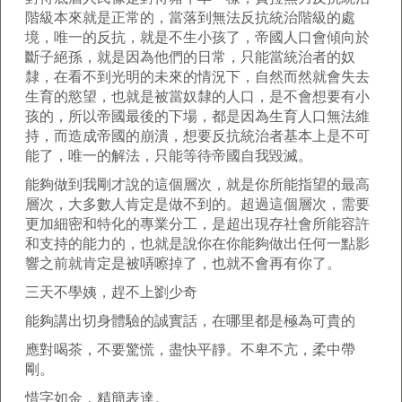
階級本來就是正常的，當落到無法反抗統治階級的處
境，唯一的反抗，就是不生小孩了，帝國人口會傾向於
斷子絕孫，就是因為他們的日常，只能當統治者的奴
隸，在看不到光明的未來的情況下，自然而然就會失去
生育的慾望，也就是被當奴隸的人口，是不會想要有小
孩的，所以帝國最後的下場，都是因為生育人口無法維
持，而造成帝國的崩潰，想要反抗統治者基本上是不可
能了，唯一的解法，只能等待帝國自我毀滅。
能夠做到我剛才說的這個層次，就是你所能指望的最高
層次，大多數人肯定是做不到的。超過這個層次，需要
更加細密和特化的專業分工，是超出現存社會所能容許
和支持的能力的，也就是說你在你能夠做出任何一點影
響之前就肯定是被哢嚓掉了，也就不會再有你了。
三天不學姨，趕不上劉少奇
能夠講出切身體驗的誠實話，在哪里都是極為可貴的
應對喝茶，不要驚慌，盡快平靜。不卑不亢，柔中帶
剛。
惜字如金，精簡表達。