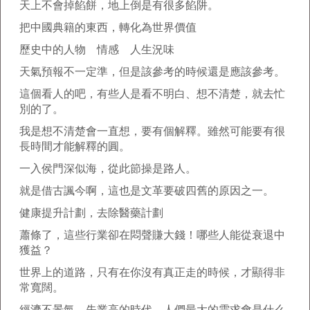
天上不會掉餡餅，地上倒是有很多餡阱。
把中國典籍的東西，轉化為世界價值
歷史中的人物 情感 人生況味
天氣預報不一定準，但是該參考的時候還是應該參考。
這個看人的吧，有些人是看不明白、想不清楚，就去忙
別的了。
我是想不清楚會一直想，要有個解釋。雖然可能要有很
長時間才能解釋的圓。
一入侯門深似海，從此節操是路人。
就是借古諷今啊，這也是文革要破四舊的原因之一。
健康提升計劃，去除醫藥計劃
蕭條了，這些行業卻在悶聲賺大錢！哪些人能從衰退中
獲益？
世界上的道路，只有在你沒有真正走的時候，才顯得非
常寬闊。
經濟不景氣，失業高的時代，人們最大的需求會是什么