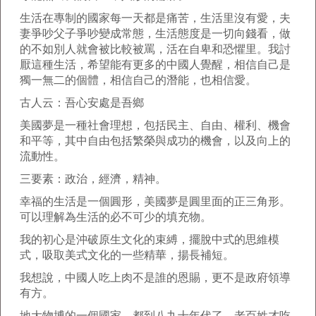
生活在專制的國家每一天都是痛苦，生活里沒有愛，夫
妻爭吵父子爭吵變成常態，生活態度是一切向錢看，做
的不如別人就會被比較被罵，活在自卑和恐懼里。我討
厭這種生活，希望能有更多的中國人覺醒，相信自己是
獨一無二的個體，相信自己的潛能，也相信愛。
古人云：吾心安處是吾鄉
美國夢是一種社會理想，包括民主、自由、權利、機會
和平等，其中自由包括繁榮與成功的機會，以及向上的
流動性。
三要素：政治，經濟，精神。
幸福的生活是一個圓形，美國夢是圓里面的正三角形。
可以理解為生活的必不可少的填充物。
我的初心是沖破原生文化的束縛，擺脫中式的思維模
式，吸取美式文化的一些精華，揚長補短。
我想說，中國人吃上肉不是誰的恩賜，更不是政府領導
有方。
地大物博的一個國家，都到八九十年代了，老百姓才吃