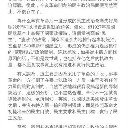
迫應戰。從此，辛亥革命開創的民主政治局面便戛然而
止、不復存在了。
為什么辛亥革命后一度形成的民主政治會痛失好局
呢?我們可以指責袁世凱的頑劣、僵化。但1927年當國
民黨基本上掌握了國家政權時，這個當初高喊“民
主”、“憲政”的政黨，同樣不遺余力地推行起專制統治。
甚至是1949年新中國建立后，形成的仍是權力過度集中
的“蘇聯模式”政治體制。這就是說，如果從主觀方面找
原因的話，不但是袁世凱，也包括在他之后的執政力
量，都不愿意或事實上沒有推進和實行民主政治。
有人認為，這主要是因為采用了革命的手段，起事
革命的一方打倒了在臺上執政的一方后，由于沒有任何
力量能夠對其制約，自然而然地就很容易搞起新的專制
統治了。這樣的分析，也不盡然合理。革命不一定就會
導致專制的。眾所周知，英國、法國以及美國發生革命
之后，并沒有轉入新一輪的專制獨裁，而是按照革命之
初提出來的民主口號、民主要求和民主目標，實行了民
主政治。
當然，我們并不否認推行和實現民主政治的主觀因