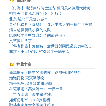
相關閱讀
【史海 】毛澤東想傳位江青 視周恩來為最大障礙
郁達夫《春風沉醉的晚上》原文
北京 離北平最遠的城市
央視紀錄片《園林》：展示中國人的一種生活態度
清末慈禧新政改良的失敗
民國與文革中知識分子的命運(圖)
文革圖片故事
【學者推薦】袁偉時：袁世凱與國民黨合力摧毀民初憲政
辛亥：小人物“炒股”引發了一場革命
推薦文章
新華網記者眼中的洪秀柱：逆風飛翔的典范
泡泡寵物:寶寶識動物
精子戰爭 場景11乘勝追擊
科薩塔爾《萬火歸一》 一日一書
十里青山遠，潮平路帶沙。
如何使用Microsoft技術棧
戰時東南兒童文學創作拾遺