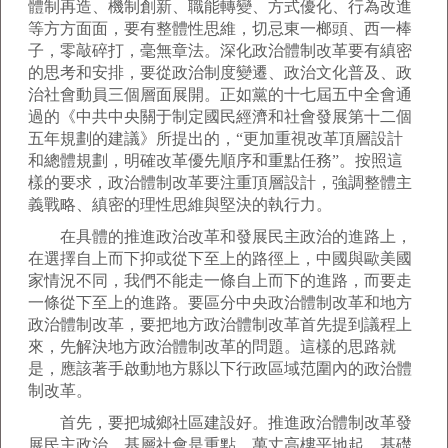
體制再造、機制創新、職能轉變、方式優化、行為改進
等方方面面，要有整體性思維，切忌東一榔頭、西一棒
子，零敲碎打，毫無章法。深化政治體制改革要有縝密
的思考和安排，要從政治制度變遷、政治文化普及、政
治社會動員三個層面展開。正如黨的十七屆五中全會通
過的《中共中央關于制定國民經濟和社會發展第十二個
五年規劃的建議》所提出的，“更加重視改革頂層設計
和總體規劃，明確改革優先順序和重點任務”。按照這
樣的要求，政治體制改革要注重頂層設計，強調整體主
義戰略、縝密的理性思維與堅決的執行力。
在具體的推進政治改革和發展民主政治的進路上，
在選擇自上而下抑或從下至上的路徑上，中國與歐美國
家情況不同，我們不能走一條自上而下的進路，而要走
一條從下至上的進路。要區分中央政治體制改革和地方
政治體制改革，要把地方政治體制改革首先提到議程上
來，先解決地方政治體制改革的問題。這樣的思路就
是，應該著手啟動地方縣以下行政區域范圍內的政治體
制改革。
首先，要把城鄉社區建設好。推進政治體制改革發
展民主政治，基層社會是重點。萬丈高樓平地起，基礎