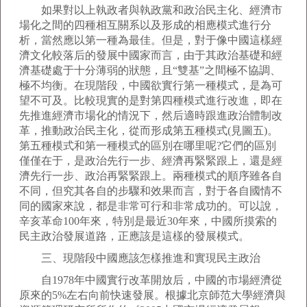
如果對以上執政者與執政黨和政治民主化、經濟市
場化之間的四種相互關系以及形成的相應模式進行分
析，當然應以第一種為最佳。但是，對于像中國這樣經
濟文化較落后的發展中國家而言，由于其政治基礎和經
濟基礎處于十分薄弱的狀態，且“雙基”之間極不協調、
極不均衡。在現階段，中國欲實行第一種模式，是為可
望不可及。比較現實的是對第四種模式進行改進，即在
先推進經濟市場化的情況下，然后適時跟進政治體制改
革，推動政治民主化，從而形成第五種模式(見圖五)。
第五種模式和第一種模式的區別在哪里呢?它們的區別
僅僅在于，是政治先行一步、經濟再緊緊跟上，還是經
濟先行一步、政治再緊緊跟上。兩種模式的順序雖各自
不同，但究其各自的步驟和效果而言，對于各自國情不
同的國家來說，都是非常可行和非常成功的。可以說，
辛亥革命100年來，特別是最近30年來，中國所摸索的
民主政治發展道路，正應該是這樣的發展模式。
三、現階段中國應該怎樣推進和實現民主政治
自1978年中國實行改革開放后，中國的市場經濟從
原來的5%左右向前快速發展。根據北京師范大學經濟與