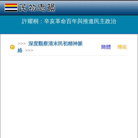
許耀桐：辛亥革命百年與推進民主政治
>>>
深度觀察清末民初精神脈
簡體
傳統
絡
>>>