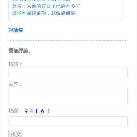
莫言：人類的好日子已經不多了
淚彈不盡臨窗滴，就硯旋研墨。
評論集
暫無評論。
稱謂：
内容：
驗證：