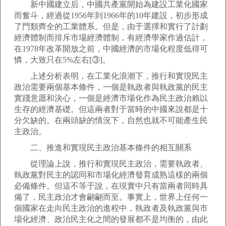
新中國建立后，中國共產黨開始為建設工業化國家
而奮斗，經過從1956年到1966年的10年建設，初步形成
了門類齊全的工業體系。但是，由于選擇和實行了計劃
經濟體制而排斥市場經濟體制，有經濟學家作過估計，
在1978年改革開放之前，中國經濟的市場化程度低得可
憐，大致只在5%左右[③]。
上述分析表明，在工業化浪潮下，推行和實現民主
政治需要兩個基本條件，一個是執政者與執政黨的民主
實踐意愿和決心，一個是經濟市場化作為民主政治賴以
生存的經濟基礎。但這兩者對于當時的中國來說都是十
分欠缺的。在兩頭缺的情況下，自然也就不可能產生民
主政治。
二、推進和實現民主政治基本條件的相互關系
從理論上說，推行和實現民主政治，需要執政者、
執政黨對民主的認同和市場化經濟發育成熟這樣的兩個
必備條件。但這不等于說，在現實中只有當兩者同時具
備了，民主政治才會翩翩而至。事實上，世界上任何一
個國家在走向民主政治的進程中，執政者及執政黨與市
場化經濟、政治民主化之間的發展都不是均衡的，由此