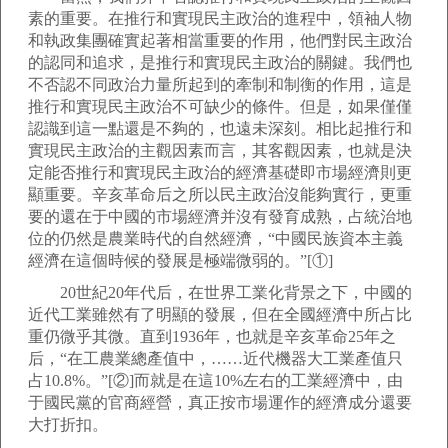
素的重要。在推行和實現民主政治的進程中，領袖人物
和執政集團確實起著相當重要的作用，他們對民主政治
的認同和追求，是推行和實現民主政治的關鍵。我們也
不否認不同政治力量所起到的牽制和制衡的作用，這是
推行和實現民主政治不可缺少的條件。但是，如果僅僅
認識到這一點還是不夠的，也遠未深刻。相比起推行和
實現民主政治的主觀因素而言，其客觀因素，也就是決
定能否推行和實現民主政治的經濟基礎即市場經濟則更
顯重要。辛亥革命后之所以民主政治沒能夠實行，更重
要的還在于中國的市場經濟并沒有發育成熟，占統治地
位的仍然是農業時代的自然經濟，“中國民族資本主義
經濟在這個時候的發展是極端微弱的。”[①]
20世紀20年代后，在世界工業化背景之下，中國的
近代工業雖然有了明顯的發展，但在全國經濟中所占比
重仍微乎其微。直到1936年，也就是辛亥革命25年之
后，“在工農業總產值中，……近代機器大工業產值只
占10.8%。”[②]而就是在這10%左右的工業經濟中，由
于國民黨的官商經營，真正按市場運作的經濟成分還要
大打折扣。