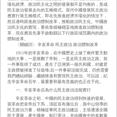
場化經濟、政治民主化之間的發展都不是均衡的，形成
民主政治發展走向的五種模式。當代中國發展民主政治
應實行第五種模式，即在先推進經濟市場化的情況下，
然后適時跟進政治體制改革，推動政治民主化。中國政
治民主化的實現，要依靠積極穩妥地推進政治體制改
革，現在應首先著手啟動縣以下行政區域范圍內的政治
體制改革。
〔關鍵詞〕 辛亥革命 民主政治 政治體制改革
1911年的辛亥革命，在中國歷史上做了兩件驚天動
地的大事，一是推翻了帝制，一是走民主政治之路。前
一件事取得了成功，產生了亞洲第一個共和國，封建君
主政體被掃進了垃圾堆;后一件事卻沒能完成，仍然需要
我們總結經驗，繼續推進和實現民主政治。可以說，紀
念辛亥革命百年，最重要和最有意義的也正在于此。
一、辛亥革命后為什么民主政治沒能實行
辛亥革命之初，中國的民主政治得到快速的發展。
當革命把皇帝拉下馬，清廷宣布遜位后，孫中山領導的
民主政治力量，積極從事民主政治建設，主張通過全國
民主選舉，產生國會，制訂憲法，并由國會中的多數黨