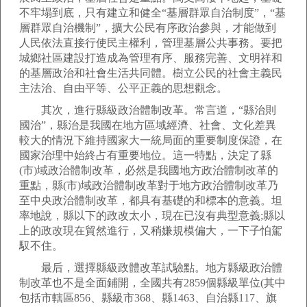
不牢塌到底，只有建立和健全“基層群眾自治制度”，“基
層群眾自治機制”，擴大公民有序政治參與，才能做到
人民依法直接行使民主權利，管理基層公共事務。要把
城鄉社區建設打造成為管理有序、服務完善、文明祥和
的基層政治和社會生活共同體。樹立公民的社會主義民
主法治、自由平等、公平正義的思想觀念。
其次，進行縣級政治體制改革。常言道，“縣治則
國治”，縣治是我國在地方區域經濟、社會、文化差異
較大的情況下維持國家大一統局面的重要制度保證，在
國家治理中始終占有重要地位。這一特點，決定了縣
(市)域政治體制改革，必然是我國地方政治體制改革的
重點，縣(市)域政治體制改革對于地方政治體制改革乃
至中央政治體制改革，都具有基礎的和標本的意義。坦
率地說，縣以下的政改太小，現在已沒有典型意義;縣以
上的政改現在貿然進行，又稍嫌規模偏大，一下子怕駕
馭不住。
最后，選擇縣級政體改革試驗點。地方縣級政治體
制改革也不是全面鋪開，全國共有2859個縣級單位(其中
包括市轄區856、縣級市368、縣1463、自治縣117、旗