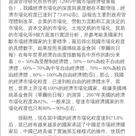
資源管理研究所所作的《2005中國市場經濟發展報
告》，我國經濟市場化的深度與廣度都在不斷增強，經
濟市場化程度已達到了73.8%[④]。該報告主要對政府管
理體制改革、企業的市場化、勞動力流動和工資決定的
市場化、資本交易的市場化、土地交易的市場化、貿易
的市場化等9個方面進行實證分析，并參考歐美國家判
斷市場經濟國家的主要標準，最后得出我國市場化程度
的具體數字。如果按照美國傳統基金會與《華爾街日
報》在每年世界經濟自由度指數報告中所作的劃分來
看：0～50%為受壓制經濟體，50%～60%為較不自由經
濟體，60%～70%為中等自由經濟體，70%～80%為較自
由經濟體，80%～100%為自由經濟體[⑤]，那么，我國
的經濟市場化程度，已達到較自由的經濟體水平。當
然，世界上并沒有100%的經濟市場化國家。根據美國傳
統基金會與《華爾街日報》的測算，2007年美國的經濟
市場化程度為82%。一般來說，發達市場經濟國家的市
場化程度也只有80%～90%左右。
很顯然，現在當中國的經濟市場化程度達到73.8%
后，當已經有越來越多的國家承認了中國是市場經濟國
家后，中國已經具備了實施第五種模式的條件。使我們