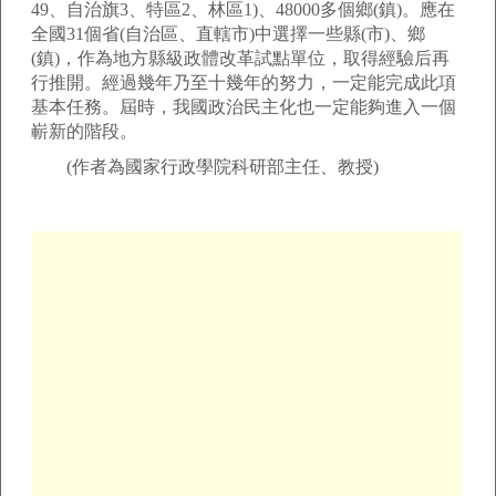
49、自治旗3、特區2、林區1)、48000多個鄉(鎮)。應在
全國31個省(自治區、直轄市)中選擇一些縣(市)、鄉
(鎮)，作為地方縣級政體改革試點單位，取得經驗后再
行推開。經過幾年乃至十幾年的努力，一定能完成此項
基本任務。屆時，我國政治民主化也一定能夠進入一個
嶄新的階段。
(作者為國家行政學院科研部主任、教授)