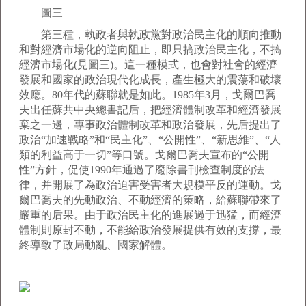
圖三
第三種，執政者與執政黨對政治民主化的順向推動
和對經濟市場化的逆向阻止，即只搞政治民主化，不搞
經濟市場化(見圖三)。這一種模式，也會對社會的經濟
發展和國家的政治現代化成長，產生極大的震蕩和破壞
效應。80年代的蘇聯就是如此。1985年3月，戈爾巴喬
夫出任蘇共中央總書記后，把經濟體制改革和經濟發展
棄之一邊，專事政治體制改革和政治發展，先后提出了
政治“加速戰略”和“民主化”、“公開性”、“新思維”、“人
類的利益高于一切”等口號。戈爾巴喬夫宣布的“公開
性”方針，促使1990年通過了廢除書刊檢查制度的法
律，并開展了為政治迫害受害者大規模平反的運動。戈
爾巴喬夫的先動政治、不動經濟的策略，給蘇聯帶來了
嚴重的后果。由于政治民主化的進展過于迅猛，而經濟
體制則原封不動，不能給政治發展提供有效的支撐，最
終導致了政局動亂、國家解體。