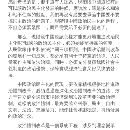
感到奇怪的是，似乎還有人認為，現階段中國還沒有到
可以談政治民主化發展的時候。應該說，這是多么糊涂
和站不住腳的觀點。我們再沒有必要去爭論中國要不要
搞民主政治的問題了。現階段中國政治民主化的進程，
不但必須緊緊跟上，而且需要給予必要的提速了。
那么，現階段中國應該怎樣才能更好地推進政治民
主化呢?我國的政治民主化，必須始終堅持黨的領導、
人民當家作主和依法治國三項原則。中國政治體制改革
的發展和一切成果，都必須有利于堅持黨的領導、人民
當家作主和依法治國。同時，必須充分發揮我國社會主
義制度的政治優勢，保障實現經濟社會又好又快的發
展。
中國政治民主化的實現，要依靠積極穩妥地推進政
治體制改革。必須通過走深化政治體制改革的道路，致
力于建立健全適應市場經濟深層次改革需要的政治體
制。這樣的政治體制，最終要確立科學、民主、自由、
文明、法治、充滿活力、能使社會和諧穩定、持續發展
的政治理念。
政治體制改革是一個系統工程，涉及到理念變革、