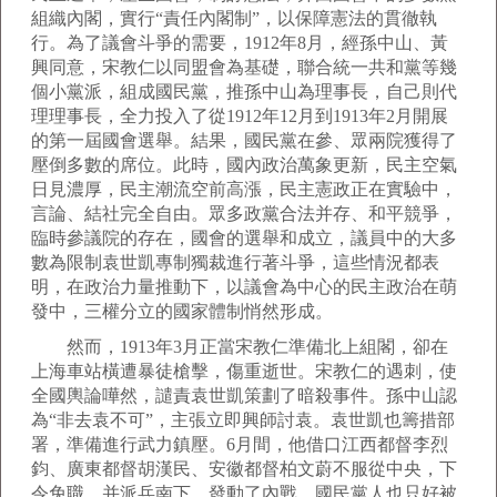
組織內閣，實行“責任內閣制”，以保障憲法的貫徹執
行。為了議會斗爭的需要，1912年8月，經孫中山、黃
興同意，宋教仁以同盟會為基礎，聯合統一共和黨等幾
個小黨派，組成國民黨，推孫中山為理事長，自己則代
理理事長，全力投入了從1912年12月到1913年2月開展
的第一屆國會選舉。結果，國民黨在參、眾兩院獲得了
壓倒多數的席位。此時，國內政治萬象更新，民主空氣
日見濃厚，民主潮流空前高漲，民主憲政正在實驗中，
言論、結社完全自由。眾多政黨合法并存、和平競爭，
臨時參議院的存在，國會的選舉和成立，議員中的大多
數為限制袁世凱專制獨裁進行著斗爭，這些情況都表
明，在政治力量推動下，以議會為中心的民主政治在萌
發中，三權分立的國家體制悄然形成。
然而，1913年3月正當宋教仁準備北上組閣，卻在
上海車站橫遭暴徒槍擊，傷重逝世。宋教仁的遇刺，使
全國輿論嘩然，譴責袁世凱策劃了暗殺事件。孫中山認
為“非去袁不可”，主張立即興師討袁。袁世凱也籌措部
署，準備進行武力鎮壓。6月間，他借口江西都督李烈
鈞、廣東都督胡漢民、安徽都督柏文蔚不服從中央，下
令免職，并派兵南下，發動了內戰，國民黨人也只好被