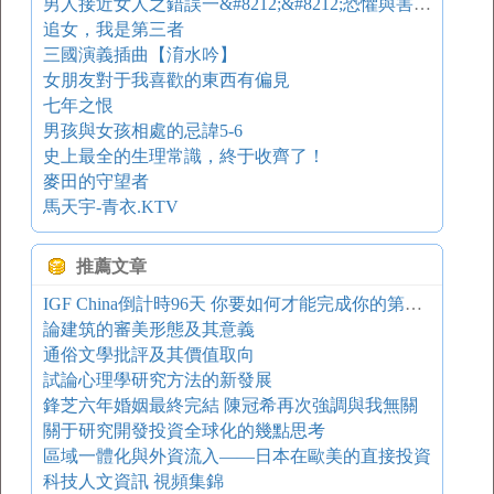
男人接近女人之錯誤一&#8212;&#8212;恐懼與害羞心態
追女，我是第三者
三國演義插曲【淯水吟】
女朋友對于我喜歡的東西有偏見
七年之恨
男孩與女孩相處的忌諱5-6
史上最全的生理常識，終于收齊了！
麥田的守望者
馬天宇-青衣.KTV
推薦文章
IGF China倒計時96天 你要如何才能完成你的第一款游戲
論建筑的審美形態及其意義
通俗文學批評及其價值取向
試論心理學研究方法的新發展
鋒芝六年婚姻最終完結 陳冠希再次強調與我無關
關于研究開發投資全球化的幾點思考
區域一體化與外資流入——日本在歐美的直接投資
科技人文資訊 視頻集錦