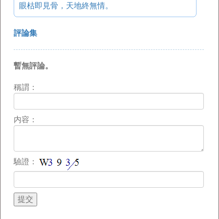
眼枯即見骨，天地終無情。
評論集
暫無評論。
稱謂：
内容：
驗證：