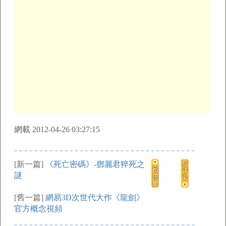
網載 2012-04-26 03:27:15
[新一篇]
《死亡密碼》-鄧麗君猝死之
謎
[舊一篇]
網易3D次世代大作《龍劍》
官方概念視頻