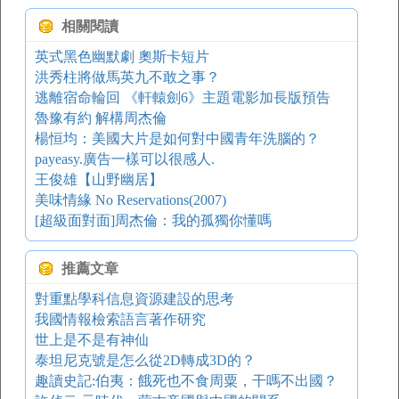
相關閱讀
英式黑色幽默劇 奧斯卡短片
洪秀柱將做馬英九不敢之事？
逃離宿命輪回 《軒轅劍6》主題電影加長版預告
魯豫有約 解構周杰倫
楊恒均：美國大片是如何對中國青年洗腦的？
payeasy.廣告一樣可以很感人.
王俊雄【山野幽居】
美味情緣 No Reservations(2007)
[超級面對面]周杰倫：我的孤獨你懂嗎
推薦文章
對重點學科信息資源建設的思考
我國情報檢索語言著作研究
世上是不是有神仙
泰坦尼克號是怎么從2D轉成3D的？
趣讀史記:伯夷：餓死也不食周粟，干嗎不出國？