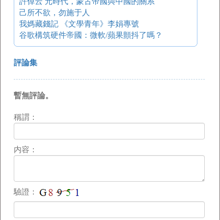
許倬云 元時代，蒙古帝國與中國的關系
己所不欲，勿施于人
我媽藏錢記 《文學青年》李娟專號
谷歌構筑硬件帝國：微軟/蘋果顫抖了嗎？
評論集
暫無評論。
稱謂：
内容：
驗證：