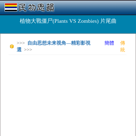
植物大戰僵尸(Plants VS Zombies) 片尾曲
>>>
自由思想未来视角—精彩影視
簡體
傳
選
>>>
統