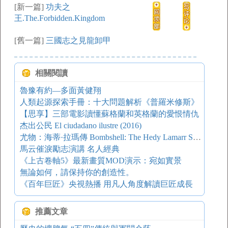
[新一篇]
功夫之
王.The.Forbidden.Kingdom
[舊一篇]
三國志之見龍卸甲
相關閱讀
魯豫有約—多面黃健翔
人類起源探索手冊：十大問題解析《普羅米修斯》
【思享】三部電影讀懂蘇格蘭和英格蘭的愛恨情仇
杰出公民 El ciudadano ilustre (2016)
尤物：海蒂·拉瑪傳 Bombshell: The Hedy Lamarr Story (2017)
馬云催淚勵志演講 名人經典
《上古卷軸5》最新畫質MOD演示：宛如實景
無論如何，請保持你的創造性。
《百年巨匠》央視熱播 用凡人角度解讀巨匠成長
推薦文章