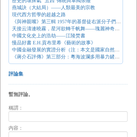
歷史的壞脾氣 “五四”傳統與軍閥余蔭
燕城訣（大結局）——人類最美的宗教
現代西方哲學的超越之路
《與神親嘴》第三輯 1957年的基督徒右派分子們 三自運動：信仰的淪陷
天接云濤連曉霧，星河欲轉千帆舞——瑰麗神奇的迷夢
中國文化史上的浩劫――江陵焚書
慢品好書 E.H.貢布里希《藝術的故事》
中國金融發展的實證分析（注：本文是國家自然科學基金資助項目。項目編號D961203。）
《蔣介石評傳》第三部分：粵海波瀾多用暴力鏟除廣東的反對勢力
評論集
暫無評論。
稱謂：
内容：