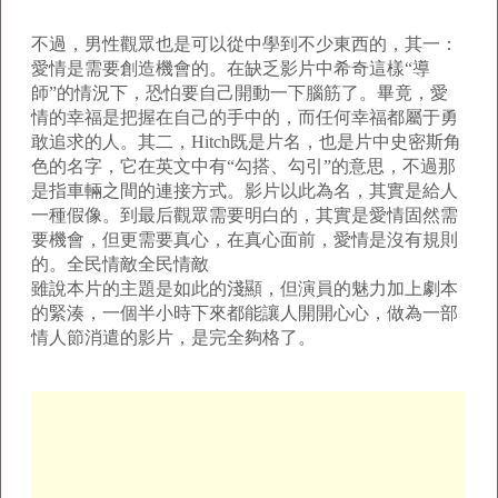
不過，男性觀眾也是可以從中學到不少東西的，其一：
愛情是需要創造機會的。在缺乏影片中希奇這樣“導
師”的情況下，恐怕要自己開動一下腦筋了。畢竟，愛
情的幸福是把握在自己的手中的，而任何幸福都屬于勇
敢追求的人。其二，Hitch既是片名，也是片中史密斯角
色的名字，它在英文中有“勾搭、勾引”的意思，不過那
是指車輛之間的連接方式。影片以此為名，其實是給人
一種假像。到最后觀眾需要明白的，其實是愛情固然需
要機會，但更需要真心，在真心面前，愛情是沒有規則
的。全民情敵全民情敵
雖說本片的主題是如此的淺顯，但演員的魅力加上劇本
的緊湊，一個半小時下來都能讓人開開心心，做為一部
情人節消遣的影片，是完全夠格了。