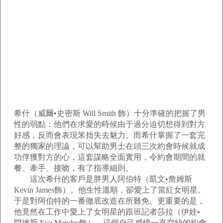
希什（威爾•史密斯 Will Smith 飾）十分準確的把握了男
性的弱點：他們在求愛的時候由于過分迫切想得到對方
好感，反而會表現笨拙失去魅力。而希什掌握了一套完
整的獨家的理論，可以幫助男士在頭三次約會時候就成
功俘獲對方的心，這套謀略全面實用，令約會期間的就
餐、牽手、接吻，有了指導細則。
這次希什的客戶是胖男人阿伯特（凱文•詹姆斯
Kevin James飾）。他生性溫順，卻愛上了當紅女明星。
于是對阿伯特的一番徹底改造在所難免。更重要的是，
他竟然在工作中愛上了女明星的跟班記者莎拉（伊娃•
門德斯 Eva Mendes飾）。這個自己感情一直空缺的約會