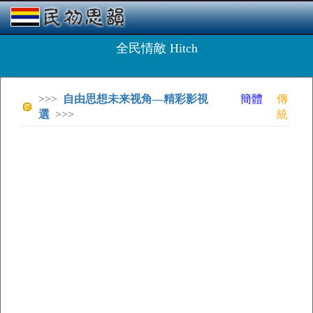
全民情敵 Hitch
>>>
自由思想未来视角—精彩影視
簡體
傳
選
>>>
統