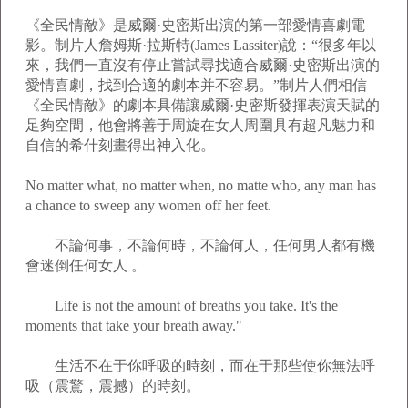
《全民情敵》是威爾·史密斯出演的第一部愛情喜劇電
影。制片人詹姆斯·拉斯特(James Lassiter)說：“很多年以
來，我們一直沒有停止嘗試尋找適合威爾·史密斯出演的
愛情喜劇，找到合適的劇本并不容易。”制片人們相信
《全民情敵》的劇本具備讓威爾·史密斯發揮表演天賦的
足夠空間，他會將善于周旋在女人周圍具有超凡魅力和
自信的希什刻畫得出神入化。
No matter what, no matter when, no matte who, any man has
a chance to sweep any women off her feet.
不論何事，不論何時，不論何人，任何男人都有機
會迷倒任何女人 。
Life is not the amount of breaths you take. It's the
moments that take your breath away."
生活不在于你呼吸的時刻，而在于那些使你無法呼
吸（震驚，震撼）的時刻。