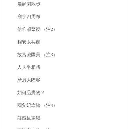
晨起閑散步
廟宇四周布
信仰頗繁復 （注2）
相安以共處
故宮藏國寶 （注3）
人人爭相睹
摩肩大陸客
如何品寶物？
國父紀念館 （注4）
莊嚴且肅穆