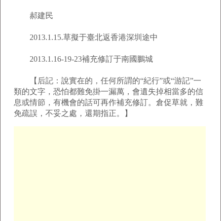
郝建民
2013.1.15.草擬于臺北返香港深圳途中
2013.1.16-19-23補充修訂于南國鵬城
【后記：說實在的，任何所謂的“紀行”或“游記”一
類的文字，恐怕都難免掛一漏萬，會遺失掉相當多的信
息或情節，有機會的話可再作補充修訂。倉促草就，難
免疏誤，不妥之處，還期指正。】