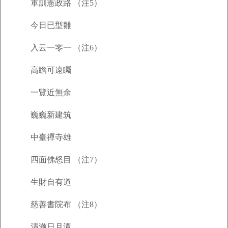
軍訓憲政路 （注5）
今日已型雛
入云一零一 （注6）
高瞻可遠矚
一覽近無余
巍巍新建筑
中臺禪寺雄
四面佛怒目 （注7）
生財自有道
慈善書院布 （注8）
清澈日月潭