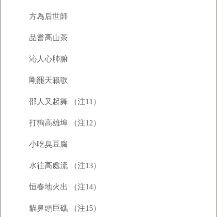
方為后世師
品嘗高山茶
沁人心肺腑
剛罷天籟歌
邵人又起舞 （注11）
打狗高雄埠 （注12）
小吃臭豆腐
水往高處流 （注13）
恒春地火出 （注14）
貓鼻頭巨礁 （注15）