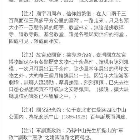
【注2】廟宇四周布，信仰頗繁復：在人口兩千三
百萬面積三萬多平方公里的臺灣，一路走來，只見各類
大小不一形態各異的廟宇、教堂林立，無論是佛教禪
寺、道教寺觀、基督教堂、還是各種民間信仰的祠堂，
四處可見，雜處而相安。
【注3】故宮藏國寶：據導游介紹，臺灣國立故宮
博物館保存有各類歷史文物七十余萬件，按現有陳列規
模，一次只可展出五千余件。除少量常年展出的稀珍文
物之外，大約每三個月輪換展出一批。因近年大陸游客
劇增，展廳人流涌動，摩肩接踵，熙熙攘攘，已失去往
日悉心品鑒國寶不可或缺之安靜氛圍。（據說，擴大展
廳規模的議案已在醞釀之中。）
【注4】國父紀念館：位于臺北市仁愛路四段中山
公園內，為紀念孫中山（1866-1925）百年誕辰而興建。
【注5】軍訓憲政路：乃孫中山先生所提出的“軍
政”“訓政”“憲政”之建國道路之簡稱也。