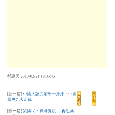
郝建民 2013-02-21 19:05:45
[新一篇]
中國人讀完驚出一身汗：中國
歷史九大定律
[舊一篇]
劉國民：孤舟覓渡──再思葉