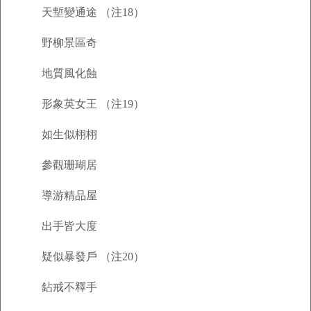
天塹變通途 （注18）
野柳景區奇
地質風化蝕
形象英女王 （注19）
如生似栩栩
參觀珊瑚居
導游精品屋
出手皆大度
疑似暴發戶 （注20）
鉆戒不釋手