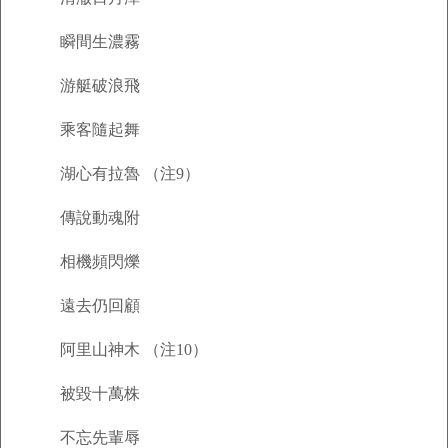
瞬間生濃霧
游艇破浪飛
乘客隨起舞
湖心有拉魯 （注9）
傳說動魂附
相機頻閃爍
遠去仍回顧
阿里山神木 （注10）
被毀十萬株
不忘先輩辱