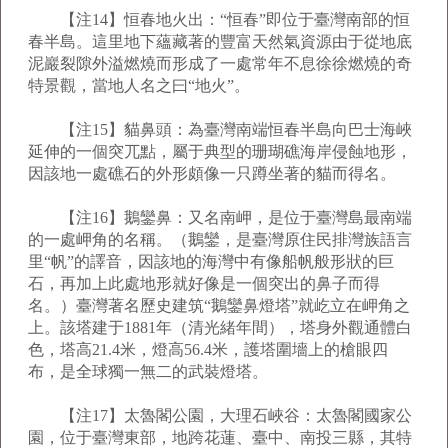
【注14】恒春地火出：“恒春”即位于臺灣南部的恒
春半島。這里地下蘊藏著的豐富天然氣資源由于從地底
泥巖裂隙外溢燃燒而形成了一處常年不息徐徐燃燒的奇
特景觀，當地人名之曰“地火”。
【注15】貓鼻頭：為臺灣南端恒春半島向巴士海峽
延伸的一個突兀點，屬于典型的珊瑚礁海岸侵蝕地形，
因該地一處礁石的外形頗像一只蹲坐著的貓而得名。
【注16】鵝鑾鼻：又名南岬，是位于臺灣島最南端
的一處岬角的名稱。（鵝鑾，是臺灣原住民排灣族語言
里“帆”的譯音，因該地的海灣中有像船帆般形狀的巨
石，再加上此處地形就好像是一個突出的鼻子而得
名。）臺灣著名歷史建筑“鵝鑾鼻燈塔”就屹立在岬角之
上。該塔建于1881年（清光緒年間），塔身外觀通體白
色，塔高21.4米，燈高56.4米，護塔圍墻上的槍眼四
布，是全球獨一無二的武裝燈塔。
【注17】太魯閣公園，大理石峽谷：太魯閣國家公
園，位于臺灣東部，地跨花蓮、臺中、南投三縣，其特