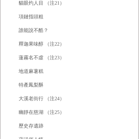
貓眼灼人目 （注21）
項鏈指頭粗
誰能說不酷？
釋迦果味醇 （注22）
蓮霧名不虛 （注23）
地道麻薯糕
特產鳳梨酥
大溪老街行 （注24）
幽靜在慈湖 （注25）
歷史存遺跡