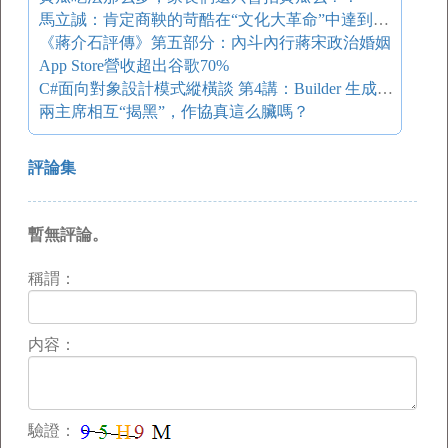
馬立誠：肯定商鞅的苛酷在“文化大革命”中達到高峰
《蔣介石評傳》第五部分：內斗內行蔣宋政治婚姻
App Store營收超出谷歌70%
C#面向對象設計模式縱橫談 第4講：Builder 生成器模式
兩主席相互“揭黑”，作協真這么臟嗎？
評論集
暫無評論。
稱謂：
内容：
驗證：