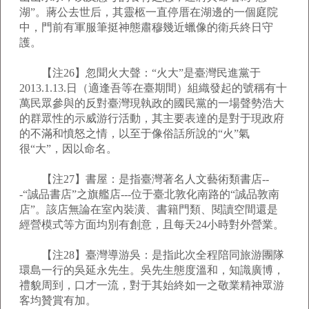
湖”。蔣公去世后，其靈柩一直停厝在湖邊的一個庭院
中，門前有軍服筆挺神態肅穆幾近蠟像的衛兵終日守
護。
【注26】忽聞火大聲：“火大”是臺灣民進黨于
2013.1.13.日（適逢吾等在臺期間）組織發起的號稱有十
萬民眾參與的反對臺灣現執政的國民黨的一場聲勢浩大
的群眾性的示威游行活動，其主要表達的是對于現政府
的不滿和憤怒之情，以至于像俗話所說的“火”氣
很“大”，因以命名。
【注27】書屋：是指臺灣著名人文藝術類書店--
-“誠品書店”之旗艦店---位于臺北敦化南路的“誠品敦南
店”。該店無論在室內裝潢、書籍門類、閱讀空間還是
經營模式等方面均別有創意，且每天24小時對外營業。
【注28】臺灣導游吳：是指此次全程陪同旅游團隊
環島一行的吳延永先生。吳先生態度溫和，知識廣博，
禮貌周到，口才一流，對于其始終如一之敬業精神眾游
客均贊賞有加。