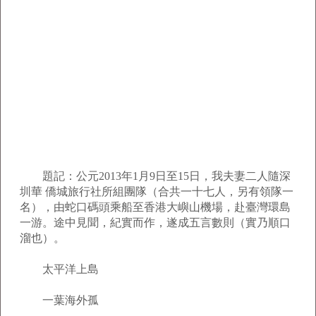
題記：公元2013年1月9日至15日，我夫妻二人隨深
圳華 僑城旅行社所組團隊（合共一十七人，另有領隊一
名），由蛇口碼頭乘船至香港大嶼山機場，赴臺灣環島
一游。途中見聞，紀實而作，遂成五言數則（實乃順口
溜也）。
太平洋上島
一葉海外孤