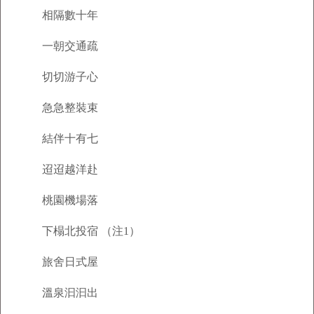
相隔數十年
一朝交通疏
切切游子心
急急整裝束
結伴十有七
迢迢越洋赴
桃園機場落
下榻北投宿 （注1）
旅舍日式屋
溫泉汩汩出