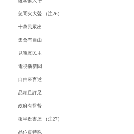
蘊涵催人悟
忽聞火大聲 （注26）
十萬民眾出
集會有自由
見識真民主
電視播新聞
自由來言述
品頭且評足
政府有監督
夜半逛書屋 （注27）
品位實特殊