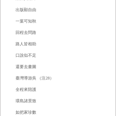
出版顯自由
一葉可知秋
回程去問路
路人皆相助
口說似不足
還要去畫圖
臺灣導游吳 （注28）
全程來陪護
環島諸景致
如把家珍數