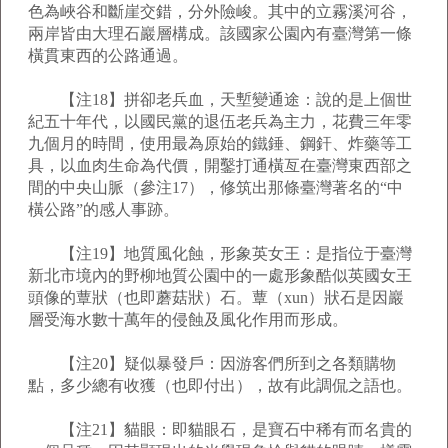
色為峽谷和斷崖交錯，分外險峻。其中的立霧溪河谷，
兩岸皆由大理石巖層構成。該國家公園內有臺灣第一條
橫貫東西的公路通過。
【注18】拼卻老兵血，天塹變通途：說的是上個世
紀五十年代，以國民黨的退伍老兵為主力，花費三年零
九個月的時間，使用最為原始的鐵錘、鋼釬、炸藥等工
具，以血肉生命為代價，開鑿打通橫亙在臺灣東西部之
間的中央山脈（參注17），修筑出那條臺灣著名的“中
橫公路”的感人事跡。
【注19】地質風化蝕，形象英女王：是指位于臺灣
新北市境內的野柳地質公園中的一處形象酷似英國女王
頭像的蕈狀（也即蘑菇狀）石。蕈（xun）狀石是因巖
層受海水數十萬年的侵蝕及風化作用而形成。
【注20】疑似暴發戶：因游客們所到之各類購物
點，多少總有收獲（也即付出），故有此調侃之語也。
【注21】貓眼：即貓眼石，是寶石中稀有而名貴的