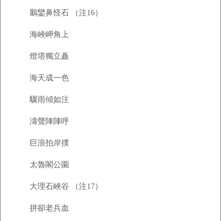
鵝鑾鼻怪石 （注16）
海峽岬角上
燈塔獨立矗
海天成一色
驟雨傾如注
濤聲陣陣呼
巨浪拍岸撲
太魯閣公園
大理石峽谷 （注17）
拼卻老兵血