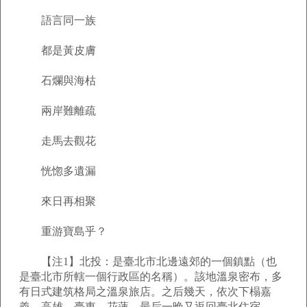
語言同一族
都是黃皮膚
石爛與海枯
兩岸難離疏
走馬去觀花
恍惚多遺漏
來日再相聚
重游寶島乎？
【注1】北投：是臺北市北邊遠郊的一個鎮點（也
是臺北市所轄一個行政區的名稱）。該地溫泉密布，多
有日式建筑格局之溫泉旅店。之后幾天，依次下榻嘉
義、高雄、臺東、花蓮，最后一晚又返回臺北住宿。