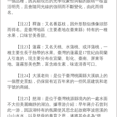
一個品種，因其顯現出的光學現象恰與貓的眼睛一樣靈
活明亮，且會隨同光線的強弱而不斷變化，由此而得
名。
【注22】釋迦：又名番荔枝，因外形類似佛像頭部
而得名。是臺灣地區（主要產地在臺東縣）特有的一種
水果，口味甘美香甜。
【注23】蓮霧：又名天桃、水蒲桃、或洋蒲桃，一
種主要生長于熱帶的水果。臺灣的蓮霧是17世紀由荷蘭
人引進的，現主要分布在宜蘭、彰化、臺南、屏東等
地。蓮霧形美色艷，富含維生素，味道清香可口。
【注24】大溪老街：是位于臺灣桃園縣大溪鎮上的
一個歷史景點，仍保留有近百年來的一些民居建筑和老
字號的商鋪。
【注25】慈湖：是位于臺灣桃源縣境內的一處水面
不大但美麗幽靜的湖泊。據導游介紹：早年蔣介石曾到
此一游，因該湖特有的氛圍使其思念起故鄉寧波慈溪的
山山水水，以及慈母的養育之恩，遂將其命名為“慈