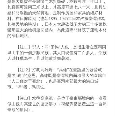
是高大挺拔生長緩慢而木質堅硬，樹齡可達千年以上，
其直徑可達兩三米以上，其高度可達七八十米，且具防
蟲和防腐蝕的天然質地，是制作房屋和家具的絕好材
料。在日據時期（也即1895--1945年日本占據臺灣作為
其殖民地的時期），日本人大肆砍伐了大約三十多萬株
體形巨大的檜樹運回國內，為此還專門修筑了運輸木材
的窄軌鐵路。
【注11】邵人：即“邵族”人也，是指生活在臺灣阿
里山中的一個少數民族，其人口現僅有二百多人。邵族
人以打獵為生，且以能歌善舞著稱。
【注12】打狗高雄埠：“高雄”在臺語里的發音就
是“打狗”的意思。高雄既是臺灣境內面積最大的直轄市
（人口僅次于臺北），也是臺灣南部最大的港口城
市。“埠”者，碼頭也。
【注13】水往高處流：是位于臺東縣境內的一處看
似由低向高流去的潺潺溪水（視錯覺當是產生這一自然
奇觀的原因）。