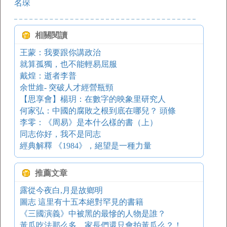
名琛
相關閱讀
王蒙：我要跟你講政治
就算孤獨，也不能輕易屈服
戴煌：逝者李普
余世維- 突破人才經營瓶頸
【思享會】楊玥：在數字的映象里研究人
何家弘：中國的腐敗之根到底在哪兒？ 頭條
李零：《周易》是本什么樣的書（上）
同志你好，我不是同志
經典解釋 《1984》，絕望是一種力量
推薦文章
露從今夜白,月是故鄉明
圖志 這里有十五本絕對罕見的書籍
《三國演義》中被黑的最慘的人物是誰？
黃瓜吃法那么多，家長們還只會拍黃瓜么？！