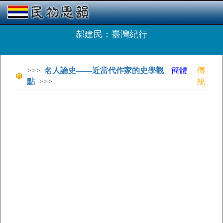
郝建民：臺灣紀行
>>>
名人論史——近當代作家的史學觀
簡體
傳
點
>>>
統