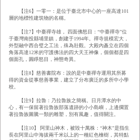
【注6】一零一：是位于臺北市中心的一座高達101
層的地標性建筑物的名稱。
【注7】中臺禪寺雄， 四面佛怒目：“中臺禪寺”位
于臺灣南投縣埔里鎮，創建于1994年。禪寺規模宏大，
外型融中西合璧之工法，殊為壯觀。大殿內矗立在四個
角落高達12米的守護佛法的四大天王神像，個個都是四
個面孔，圓睜怒目，神態奇異。
【注8】慈善書院布：說的是中臺禪寺運用其所募
得的資金從事慈善事業，建立了分布廣泛的多所中小學
校。
【注9】拉魯：乃拉魯族之簡稱。日月潭水的中
心，有一保留著拉魯族部落遺跡的小小島嶼，上邊擱置
著拉魯族圖騰一類的雕塑，別有風趣，值得關注。
【注10】 阿里山神木，被毀十萬株：“神木”是指生
長在阿里山中海拔兩千米以上的一種紅色檜樹，其特點