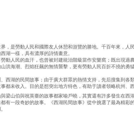
世界，是勞動人民和國際友人休憩和游覽的勝地。千百年來，人
的西湖一樣，具有濃厚的詩情畫意。
了勞動人民的血汗，也曾被封建統治階級當作安樂窩；既出現過
的山洪海潮、烈焰狂飆的無情襲擊，更有勞動人民百折不撓的勇
州、西湖的民間故事；由于廣大群眾的熱情支持，先后搜集到各
故事都未收入。目的是想突出地方特色，有助于讀者領略杭州、
仙與梁山伯與祝英臺的故事都家喻戶曉，其實還有許多發生在西
珠都有一段奇妙的故事。《西湖民間故事》從中挑選了最為精彩
湖。