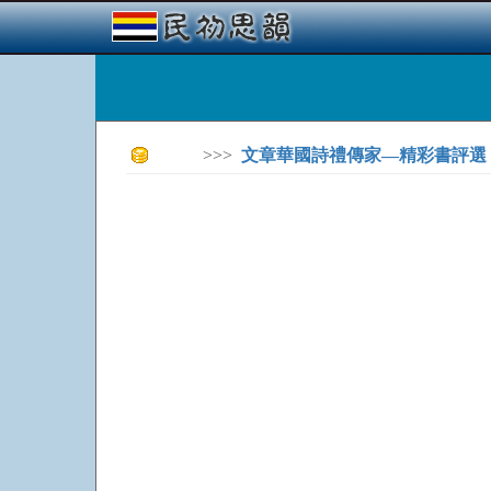
>>>
文章華國詩禮傳家—精彩書評選