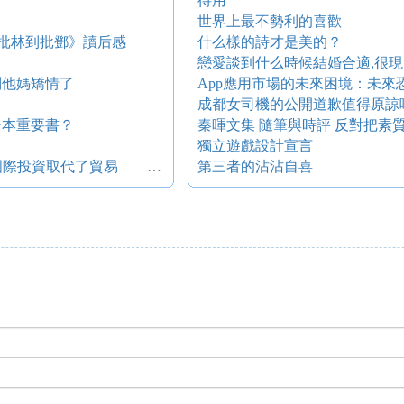
待用
世界上最不勢利的喜歡
從批林到批鄧》讀后感
什么樣的詩才是美的？
戀愛談到什么時候結婚合適,很現
別他媽矯情了
App應用市場的未來困境：未來
成都女司機的公開道歉值得原諒
一本重要書？
獨立遊戲設計宣言
《’９５世界投資報告》認為 跨國公司的國際投資取代了貿易 成為國際經濟一體化中最重要的機制
第三者的沾沾自喜