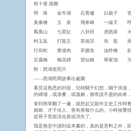
程十發 插圖
明 珠 金牛湖 石香爐 白娘子 
臭秦檜 玉 泉 飛來峰 一線天 呼
鳳凰山 七星缸 八卦田 虎跑泉 火
柯玉鼠 打龍王 茶祖宗 烏 龍 吳
打烏蛇 東坡肉 宋嫂魚 油炸檜 尉
豆腐橋 梅花碑 望仙橋 華家池 
附：西湖老照片
——西湖民間故事出處圖
看見這熟悉的封面，兒時關于幻想，關于浪漫
的磚墻，或滄桑，或溫婉，都有說不盡的由來
拿到簡單翻了一遍，就想起父親作文史工作時整
娘娘、才子佳人、善有善報什么的。小時候覺得
從骨子里面淡化甚或消失了。
我是無意中讀到這本書的，真的是意料之外，因