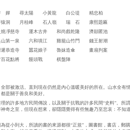
杏 嬋 尋太陽 小黃龍 白公堤 精忠柏
猿洞 月桂峰 石人嶺 瑞 石 康熙題匾
燒凈慈寺 運木古井 和尚戲乾隆 濟顛匿池
山第一泉 六和填江 雞籠山竹門 錢王射潮
遲恭造寺 蠶花娘子 魯妹造傘 畫扇判案
方百花點將 饅頭戰 棋盤陣
，全部被激活。直到現在仍然是內心溫暖美好的所在。山水全有
，都是關于善良和美好。
理的許多地方民間傳說，以及關于抗戰的許多民間“史料”。所
神奇之至，但現在想來，卻隱隱覺得有些無趣乃至悲哀：不知道
為從小到大，所讀的書的來源都很“正規”，圖書館，書店，郵