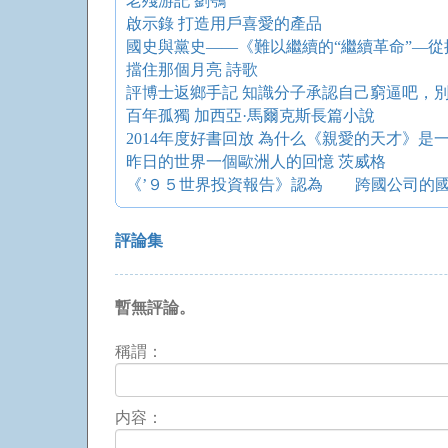
老殘游記 劉鶚
啟示錄 打造用戶喜愛的產品
國史與黨史——《難以繼續的“繼續革命”—
擋住那個月亮 詩歌
評博士返鄉手記 知識分子承認自己窮逼吧，
百年孤獨 加西亞·馬爾克斯長篇小說
2014年度好書回放 為什么《親愛的天才》是
昨日的世界一個歐洲人的回憶 茨威格
評論集
暫無評論。
稱謂：
内容：