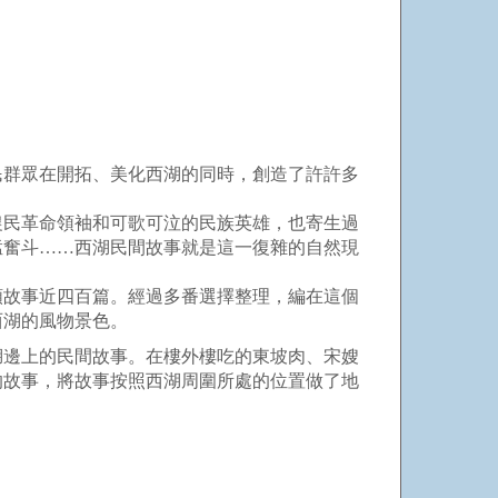
民群眾在開拓、美化西湖的同時，創造了許許多
農民革命領袖和可歌可泣的民族英雄，也寄生過
猛奮斗……西湖民間故事就是這一復雜的自然現
類故事近四百篇。經過多番選擇整理，編在這個
西湖的風物景色。
湖邊上的民間故事。在樓外樓吃的東坡肉、宋嫂
的故事，將故事按照西湖周圍所處的位置做了地