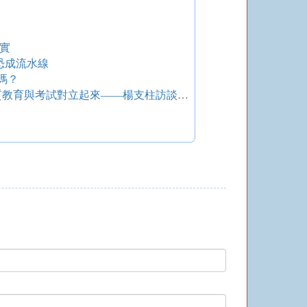
實
恐成流水線
嗎？
秦暉文集 隨筆與時評 反對把素質教育與考試對立起來——楊支柱訪談秦暉