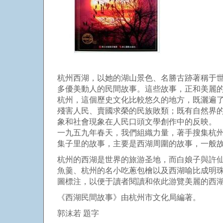
杭州西湖，以她的湖山景色、名勝古跡著稱于
多優美動人的民間故事。這些故事，正和美麗
杭州，這個歷史文化比較悠久的地方，既灑遍
殘害人民、賣國求榮的民族敗類；既有自然界
象和社會現象在人民口頭文學創作中的反映。
一九五九年春天，我們組織力量，著手搜集杭
集子里的故事，主要是西湖周圍的故事，一般
杭州的西湖是世界的旅游圣地，而白娘子與許
魚羹、杭州的名小吃蔥包檜以及西湖喻比成明
圖標注，以便于讀者閱讀和依此游覽美麗的西
《西湖民間故事》由杭州市文化局編著。
郭沫若 題字