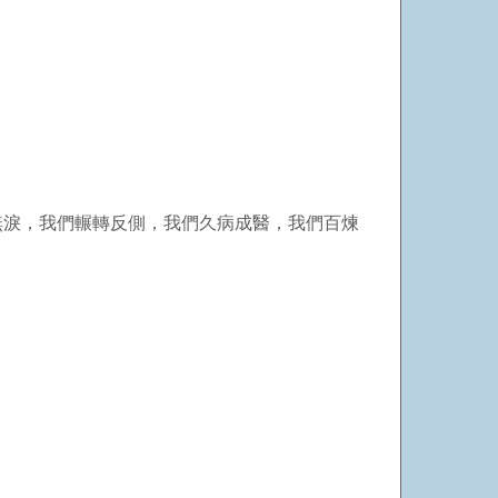
無淚，我們輾轉反側，我們久病成醫，我們百煉