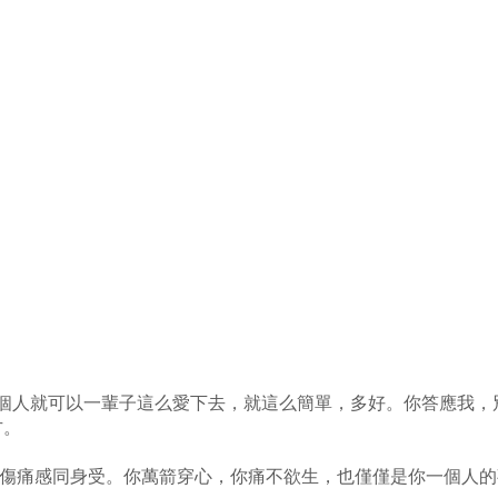
一個人就可以一輩子這么愛下去，就這么簡單，多好。你答應我，
方。
的傷痛感同身受。你萬箭穿心，你痛不欲生，也僅僅是你一個人