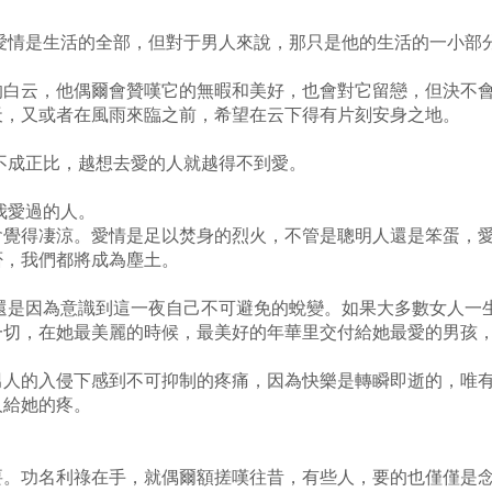
愛情是生活的全部，但對于男人來說，那只是他的生活的一小部
云，他偶爾會贊嘆它的無暇和美好，也會對它留戀，但決不會
天，又或者在風雨來臨之前，希望在云下得有片刻安身之地。
不成正比，越想去愛的人就越得不到愛。
我愛過的人。
得凄涼。愛情是足以焚身的烈火，不管是聰明人還是笨蛋，愛
否，我們都將成為塵土。
還是因為意識到這一夜自己不可避免的蛻變。如果大多數女人一
一切，在她最美麗的時候，最美好的年華里交付給她最愛的男孩
入侵下感到不可抑制的疼痛，因為快樂是轉瞬即逝的，唯有
人給她的疼。
功名利祿在手，就偶爾額搓嘆往昔，有些人，要的也僅僅是