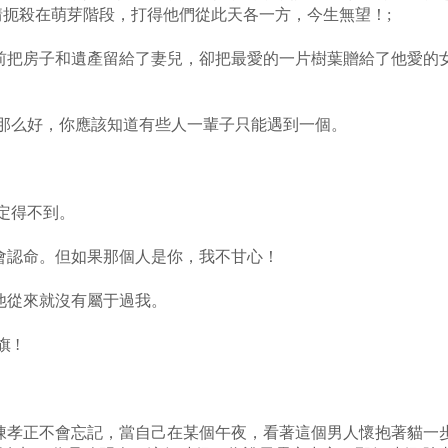
扼殺在萌芽階段，打得他們從此天各一方，今生無望！;
前把房子和遺產留給了妻兒，卻把最愛的一片樹葉贈給了他愛的
那么好，你應該知道有些人一輩子只能遇到一個。
定得不到。
會認命。但如果那個人是你，我不甘心！
他從來就沒有屬于過我。
 !
陳孝正不會忘記，當自己在某個午夜，看著這個男人懷抱著貓一步