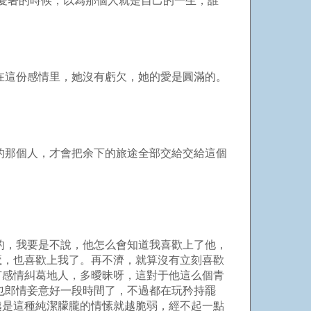
愛著的時候，以為那個人就是自己的一生，誰
在這份感情里，她沒有虧欠，她的愛是圓滿的。
的那個人，才會把余下的旅途全部交給交給這個
的，我要是不說，他怎么會知道我喜歡上了他，
魔，也喜歡上我了。再不濟，就算沒有立刻喜歡
有感情糾葛地人，多曖昧呀，這對于他這么個青
也郎情妾意好一段時間了，不過都在玩矜持罷
越是這種純潔朦朧的情愫就越脆弱，經不起一點