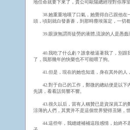
地任命就要下來了，貴公司歐陽總經理對你厚望
38.她重重地嘆了口氣，她覺得自己跟他在
頭，頃刻就白發蒼蒼，到那時塵埃落定，一切
39.眼淚無謂而徒勞的液體,流淚的人是愚蠢
40.我吃了什么虧？誰拿槍逼著我了，別跟
了，我那幾年的快樂也不可能喂了狗。
41.但是，現在的她也知道，身在其外的人
42.對于自己的工作，鄭微的總結便是以下
先講，看看話筒響不響。
43.很久以后，當有人稱贊已是資深員工的
涼薄的人們，其實并不是這個世界變得丑陋，
44.這些年，我縫縫補補這段感情，始終不
子。