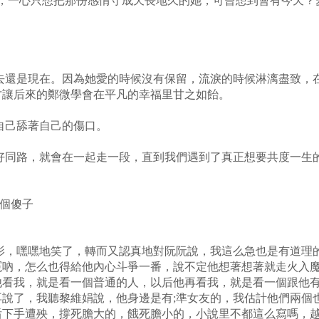
她，一心只想把那份感情守成天長地久的她，可曾想到會有今天？
去還是現在。因為她愛的時候沒有保留，流淚的時候淋漓盡致，
才讓后來的鄭微學會在平凡的幸福里甘之如飴。
自己舔著自己的傷口。
好同路，就會在一起走一段，直到我們遇到了真正想要共度一生
一個傻子
影，嘿嘿地笑了，轉而又認真地對阮阮說，我這么急也是有道理
冤吶，怎么也得給他內心斗爭一番，說不定他想著想著就走火入
他看我，就是看一個普通的人，以后他再看我，就是看一個跟他
說了，我聽黎維娟說，他身邊是有;準女友的，我估計他們兩個
后下手遭殃，撐死膽大的，餓死膽小的，小說里不都這么寫嗎，