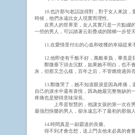
10.也許那句老話說得對，對于女人來說，
時候，他們永遠比女人現實而理性。
在男人的世界里，女人其實只是一片點綴的白
一些的男人，可以踏著云彩疊成的階梯一步登
11.在愛情里付出的心血和收獲的幸福從來
12.他即使有千般不好，萬般辜負，畢竟是
鄭微垂下頭去沉默，如果她不明白，也不會覺
灰，但那又怎么樣，百年之后，不管燃燒過與
13.鄭微哭了，她不知道眼淚是因為疼痛，
自己的淚水中還有喜悅，因為她最完整無缺的
疼痛也是變得意味深長。
上帝是智慧的，他讓女孩的第一次在男人的
最強烈快樂的男人，卻永遠忘不了最初的那個
14.時間真是一副霸道的良藥。
得不到才會念想，送上門去他未必真的會要。