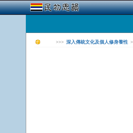
>>>
深入傳統文化及個人修身養性
>