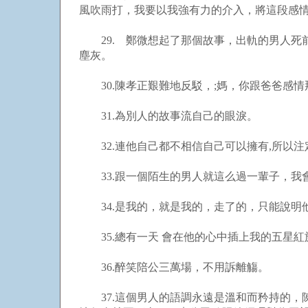
風吹雨打，我要以我強有力的介入，將這段感情
29. 鄭微想起了那個故事，出軌的男人死
塵灰。
30.陳孝正艱難地反駁，;媽，你跟爸爸感情
31.為別人的故事流自己的眼淚。
32.連他自己都不相信自己可以擁有,所以注
33.跟一個陌生的男人就這么過一輩子，我
34.是我的，就是我的，走了的，只能說明
35.總有一天 會在他的心中插上我的五星紅旗
36.醉笑陪公三萬場，不用訴離觴。
37.這個男人的語調永遠是溫和而矜持的，