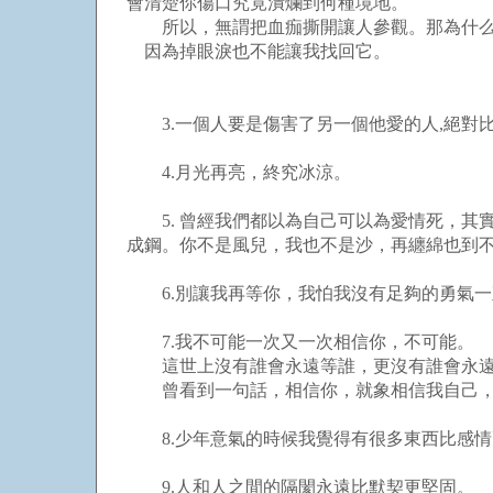
會清楚你傷口究竟潰爛到何種境地。
所以，無謂把血痂撕開讓人參觀。那為什么
因為掉眼淚也不能讓我找回它。
3.一個人要是傷害了另一個他愛的人,絕對
4.月光再亮，終究冰涼。
5. 曾經我們都以為自己可以為愛情死，其
成鋼。你不是風兒，我也不是沙，再纏綿也到
6.別讓我再等你，我怕我沒有足夠的勇氣一
7.我不可能一次又一次相信你，不可能。
這世上沒有誰會永遠等誰，更沒有誰會永遠
曾看到一句話，相信你，就象相信我自己，
8.少年意氣的時候我覺得有很多東西比感情
9.人和人之間的隔閡永遠比默契更堅固。