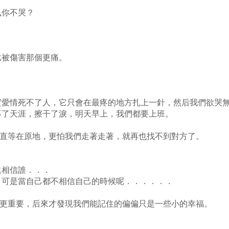
你不哭？
比被傷害那個更痛。
實愛情死不了人，它只會在最疼的地方扎上一針，然后我們欲哭
不了天涯，擦干了淚，明天早上，我們都要上班。
直等在原地，更怕我們走著走著，就再也找不到對方了。
相信誰．．．
可是當自己都不相信自己的時候呢．．．．．．
更重要，后來才發現我們能記住的偏偏只是一些小的幸福。