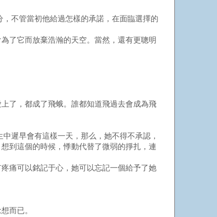
分，不管當初他給過怎樣的承諾，在面臨選擇的
為了它而放棄浩瀚的天空。當然，還有更聰明
上了，都成了飛蛾。誰都知道飛過去會成為飛
生中遲早會有這樣一天，那么，她不得不承認，
，想到這個的時候，悸動代替了微弱的掙扎，連
疼痛可以銘記于心，她可以忘記一個給予了她
念想而已。