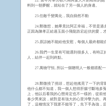
22. 當年舟車勞頓只為與愛人片刻相依的
料到一朝夢醒，就站在了另一個人的身邊。
23.任敵千變萬化，我自巋然不動
24.鄭微想，她畢竟比阿正幸福，不管是過
正因為陳孝正給過玉面小飛龍跌宕起伏的愛，
25.原諒她不能給他安慰，每個人最終都能
26.我們一生里有可能遇到很多人，有時正
人，結伴一起到終點。
27.萬物守恒, 所以一個聰明人一般都搭配
28.鄭微撓了撓頭，想起他搖晃了一下的背
他什么都不知道，我一個人想得肝腸寸斷地多
上，他以后看我的心態肯定也不一樣的，從前
春少男來說，絕對是有強大的心里沖擊力的。再
了，這種情況下我更不能等了，先下手為強，