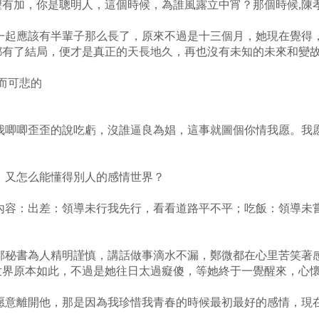
有加，你是聰明人，這個時候，為誰風露立中宵？那個時候,陳
一起應該有半輩子那么長了，原來不過是十三個月，她現在覺得
都有了結局，便才是真正的天長地久，再也沒有未知的未來和變
而可悲的
我唧唧歪歪的說吃虧，沒誰逼良為娼，這事就圖個你情我愿。我
，又怎么能懂得別人的感情世界？
內容：出差：領導未行我先行，看看道路平不平；吃飯：領導未
鄭秘書為人精明謹慎，講話做事滴水不漏，鄭微都在心里苦笑著
世界原本如此，不過是她往日太過癡傻，等她終于一覺醒來，心
愿意離開他，那是因為我珍惜我青春的時候最初最好的感情，現