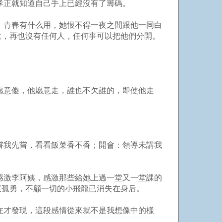
孝正就知道自己手上已經沒有了籌碼。
，青春有什么用，她恨不得一夜之間跟他一同白
故，再也沒有任何人，任何事可以把他們分開。
愿意傻，他愿意走，誰也不欠誰的，即使他走
嘗我先嘗，看看飯菜香不香；開會：領導未講我
感激李阿姨，感激那些給她上過一堂又一堂課的
懷孤勇，不顧一切的小飛龍已消失在身后。
在才發現，這段感情從來就不是我想像中的樣