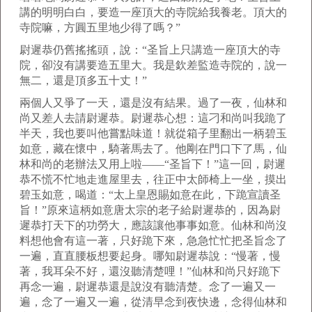
講的明明白白，要造一座頂大的寺院給我養老。頂大的
寺院嘛，方圓五里地少得了嗎？”
尉遲恭仍舊搖搖頭，說：“圣旨上只講造一座頂大的寺
院，卻沒有講要造五里大。我是欽差監造寺院的，說一
無二，還是頂多五十丈！”
兩個人又爭了一天，還是沒有結果。過了一夜，仙林和
尚又差人去請尉遲恭。尉遲恭心想：這刁和尚叫我跪了
半天，我也要叫他嘗點味道！就從箱子里翻出一柄碧玉
如意，藏在懷中，騎著馬去了。他剛在門口下了馬，仙
林和尚的老辦法又用上啦——“圣旨下！”這一回，尉遲
恭不慌不忙地走進屋里去，往正中太師椅上一坐，摸出
碧玉如意，喝道：“太上皇恩賜如意在此，下跪宣讀圣
旨！”原來這柄如意唐太宗的老子給尉遲恭的，因為尉
遲恭打天下的功勞大，應該讓他事事如意。仙林和尚沒
料想他會有這一著，只好跪下來，急急忙忙把圣旨念了
一遍，直直腰板想要起身。哪知尉遲恭說：“慢著，慢
著，我耳朵不好，還沒聽清楚哩！”仙林和尚只好跪下
再念一遍，尉遲恭還是說沒有聽清楚。念了一遍又一
遍，念了一遍又一遍，從清早念到夜快邊，念得仙林和