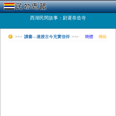
西湖民間故事：尉遲恭造寺
>>>
讀書—連接古今充實信仰
>>>
簡體
傳統