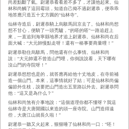
尚差點斷了氣。尉遲恭看看差不多了，才讓他起來。仙
林和尚觸了這回霉頭，知道自己拗不過尉遲恭，便乖乖
地答應只造五十丈方圓的“仙林寺”。
仙林寺造后，尉遲恭騎上烏騅馬回京去了。仙林和尚想
想不甘心，便騎了一頭禿驢，“的嗒的嗒”一路追趕上
來，一直追到海寧縣地界才追上尉遲恭。仙林和尚在后
面大喊：“大元帥慢點走呀！還有一樁事要商量哩！”
尉遲恭勒住烏騅馬，問他還有什么事情。仙林和尚
說：“大元帥還不曾造山門哩，你倒說說看，天下哪有
沒山門的寺院呀！”
尉遲恭想想也是的，就答應再給他十丈地皮，在寺前補
造一個山門。本來，這事情就好了結；可是仙林和尚偏
偏節外生枝，說要把山門造出五里路以外去。尉遲恭問
他：“這又是為什么？”
仙林和尚煞有介事地說：“這個道理你都不懂呀？我這
仙林寺是大唐開國以來造的頭一座寺院。山門造得遠
些，大唐江山就長久啦！”
尉遲恭一聽又火起來，狠狠唾了仙林和尚一口：“呸！