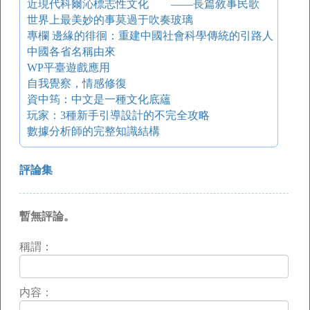
近現代科爾沁標志性文化 ——長篇敘事民歌
世界上最美妙的事莫過于吹奏玻璃
專欄 邊緣的徘徊：重建中國社會科學傳統的引路人
中國各省名稱由來
WP平臺遊戲應用
自我覺察，情感修復
資中筠：中文是一種文化底蘊
玩家：3種新手引導設計的不完全攻略
數據分析師的完整知識結構
評論集
暫無評論。
稱謂：
内容：