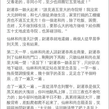
父養老的，非同小可，至少也得圈它五里地皮！”
尉遲恭一聽火起來：“誰見過五里大的寺院呀！我沒當
大元帥時候，和七八個徒弟做生活，家里打鐵的工棚爐
房也不過五丈見方！你一個老和尚，除了吃飯、困覺、
念經，又不做別樣生活，要那么大的地方做啥？給你圈
五十丈地皮造寺院，也算碰頂啦。”
仙林和尚漫天計價，尉遲恭就地還錢，兩個人從早晨爭
到天黑，沒有結果。
第二天一早，仙林和尚差人請尉遲恭再去商量。尉遲恭
到了仙林和尚門口，剛剛跨下馬鞍，只聽仙林和尚在屋
里大喝一聲：“圣旨下！”尉遲恭一聽圣旨下，只好趴在
地下磕頭。仙林和尚篤定站在屋里念圣旨，一字一板，
拖長聲調慢慢來，幾十個字的圣旨，足足念了半個時
辰，念了一遍又一遍，
念了一遍又一遍，一直從清早念到響午。尉遲恭是個又
黑又粗的大塊頭，你叫他馳馬上陣，三日三夜也不會吃
力的；如今卻叫他跪著半日不動，真累得滿頭大汗，腰
酸背疼，差點爬都爬不起來了。仙林和尚念罷圣旨，笑
嘻嘻地問尉遲恭：“大元帥，這回聽清楚了吧？圣旨上