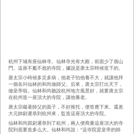
杭州下城有座仙林寺。仙林寺光有大殿，前面少了個山
門。這座不尷不尬的寺院，據說是唐太宗時候造下的。
唐太宗小時候多災多病，他老子怕他養不大，就讓他拜
一個名叫仙林的和尚做師父。后來，唐太宗打出天下，
做皇帝啦。仙林和尚聽說杭州地方風景好，就要唐太宗
在杭州造一座頂大的寺院，讓他養老。
唐太宗礙著師父的面子，不好推托，便答應下來。還差
大元帥尉遲恭到杭州來，監造這座頂大的寺院。
仙林和尚跟尉遲恭到了杭州，兩人便商量這座頂大的寺
院到底要造多么大。仙林和尚說：“這寺院是皇帝的師