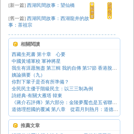
[新一篇]
西湖民間故事：望仙橋
[舊一篇]
西湖民間故事：西湖龍井的故
事：茶祖宗
相關閱讀
西藏生死書 第十章 心要
中國黃埔軍校 軍神將星
我生有涯愿無盡 第三輯 我的自傳 第57節 香港脫險寄寬恕兩兒（2）
姨論摘要（九）
你對下輩子是否有所準備？
全民民主優于階級民主：以三三制為例
詩經典·有關大雁塔 韓東
《蔣介石評傳》第六部分：金陵夢魘也是五省聯軍總司令
道德理想國的覆滅 第八章 從霜月到熱月：道德理想國盛極而亡 三、花月法令——最高主宰開設道德宗教
推薦文章