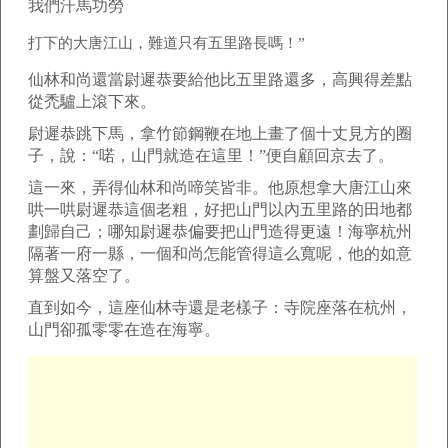
我們汗馬功勞
打下的大唐江山，難道只有五里路長嗎！”
仙林和尚還當尉遲恭要給他比五里路還多，高興得差點
從禿驢上滾下來。
尉遲恭跳下馬，拿竹節鋼鞭在地上畫了個十丈見方的圈
子，說：“喏，山門就造在這里！”便自顧回京去了。
這一來，弄得仙林和尚啼笑皆非。他原想拿大唐江山來
哄一哄尉遲恭這個老粗，好把山門以內五里路的田地都
劃歸自己；哪知尉遲恭偏要把山門造得更遠！海寧杭州
隔著一府一縣，一個和尚怎能管得這么寬呢，他的如意
算盤又落空了。
直到如今，這座仙林寺還是老樣子：寺院座落在杭州，
山門卻孤零零在造在海寧。