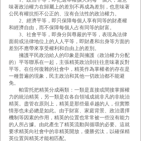
味著政治權力在歸屬上的差別不再成為差別，也意味著
公民有權抗拒不公正的、沒有合法性的政治權力。
2、經濟平等，即只保障每個人享有同等的財產權
和經濟自由，而不保障每個人占有同等的財富。
3、社會平等，即身分與尊嚴的平等，表現為法律
面前或法律地位上的人人平等，即財產和出身等方面的
差別不應帶來享受權利和自由上的差別。
擁護平民政治給人的印象是與擁護（政治權力分配
的）平等聯系在一起，主張精英政治則往往意味著反對
平等。在任何復雜的社會中，精英作為掌權者的存在是
一種普遍的現象，民主政治和其他一切政治都不能避
免。
帕雷托把精英分成兩類：一類是直接或間接掌握權
力的統治精英，另一類是在各自領域成就非凡的非統治
精英。盡管在原則上，精英是那些最卓越的人，但實際
情形也未必總是如此。由于財富、家庭背景、政治選擇
機制等因素的作用，精英的位置也常常被一些沒有能力
的人所占據。由此產生了精英流動與循環的必要。這就
要求精英向社會中的非精英開放，優勝劣汰，以確保精
英位置與精英才能相匹配。