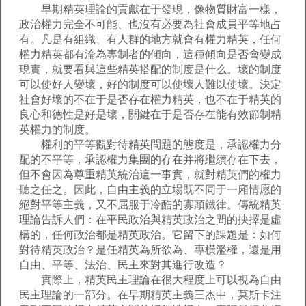
早期精英理論的貢獻在于發現，像物質財富一樣，
政治權力完全不可能、也沒有必要為社會成員平等地占
有。凡是有組織、有人群的地方就會有權力精英，任何
權力精英都有淪為專制者的傾向，這種傾向是否會變成
現實，就要看與這些精英搭配的制度是什么。壞的制度
可以使好人變壞，好的制度可以使壞人難以使壞。決定
社會好壞的不在于是否存在權力精英，也不在于精英的
良心和德性是好是壞，關鍵在于是否存在能有效節制精
英權力的制度。
權利的平等觀對待精英問題的態度是，承認權力分
配的不平等，承認權力集團的存在并將繼續存在下去，
但不會因為尊重精英統治這一事實，就對精英們的權力
聽之任之。因此，自由主義的立場既不同于一廂情愿的
絕對平等主義，又不屈服于冷酷的寡頭鐵律。傳統精英
理論告訴人們：在平民政治與精英政治之間的抉擇是虛
構的，任何政治都是精英政治。它留下的課題是：如何
對待精英政治？是任精英為所欲為、專橫濫權，還是用
自由、平等、法治、民主來對其進行改造？
實際上，精英民主理論在很大程度上可以視為自由
民主理論的一部分。在早期精英主義三杰中，莫斯卡注