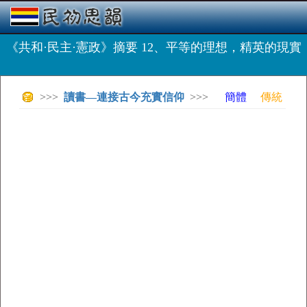
《共和·民主·憲政》摘要 12、平等的理想，精英的現實
>>>
讀書—連接古今充實信仰
>>>
簡體
傳統