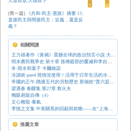
大道容眾,大德容下
[舊一篇]
《共和·民主·憲政》摘要 13、
直接民主與間接民主：近義，還是反
義？
相關閱讀
王力雄著作《黃禍》震撼全球的政治預言小說 大陸內戰爆發
明末農民戰爭史 第十章 孫傳庭部的覆滅和李自成西安建國
冬·雨水和葉子 卡爾維諾
冷讀術 part4 視情況使用！活用于日常生活的冷讀術
帝國的正午-隋唐五代的另類歷史 那個姓“普六茹”的漢人
梁遇春 春醪集 第27章 救火夫
獨眼易龍自傳（4）
文心雕龍·養氣
李慎之文集 中美關系的回顧與前瞻——在"上海公報"簽訂25周年紀念會上的講話
推薦文章