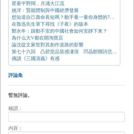
星垂平野闊，月涌大江流
姚洋：賢能體制與中國經濟發展
想知道自己壽命長短嗎？動手量一量你身體的7個部位
在魯迅先生筆下尋找《子夜》的版本
鄭永年：躁動不安的中國社會如何安靜下來？
為什么大V都在開淘寶店
論沈從文家世對其創作道路的影響
第七十六回 凸碧堂品笛感凄清 凹晶館聯詩悲寂寞
偶讀《三國演義》有感
評論集
暫無評論。
稱謂：
内容：