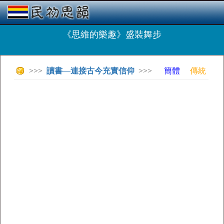
《思維的樂趣》盛裝舞步
>>>
讀書—連接古今充實信仰
>>>
簡體
傳統