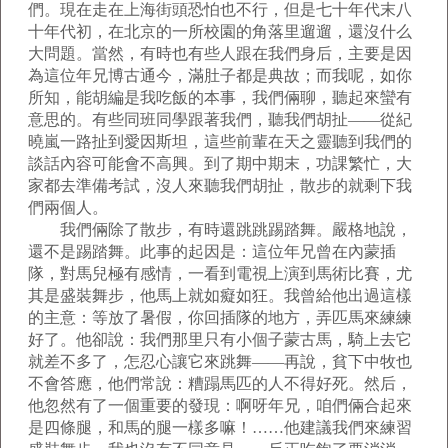
們。現在走在上海街頭恐怕也不行，但是七十年代末八
十年代初，在北京的一所校園的角落里遛遛，還沒什么
大問題。當然，有時也有些人跟在我們身后，主要是因
為這位年兄博古通今，滿肚子都是典故；而我呢，如你
所知，能胡編是我吃飯的本事，我們倆聊，聽起來蠻有
意思的。有些同班同學跟著我們，聽我們胡扯——從紀
曉嵐一路扯到愛因斯坦，這些前輩在天之靈聽到我們的
談話內容可能會不高興。到了期中期末，功課繁忙，大
家都去準備考試，沒人來聽我們胡扯，散步的就剩下我
們兩個人。
我們倆除了散步，有時還跳跳踢踏舞。嚴格地說，
還不是踢踏舞。此事的起因是：這位年兄曾在內蒙插
隊，對馬兒極有感情，一看到電視上演到馬術比賽，尤
其是盛裝舞步，他馬上就如癡如狂。我曾給他出過這樣
的主意：等放了暑假，你回插隊的地方，弄匹馬來練練
好了。他卻說：我們那里只有小個子蒙古馬，騎上去它
就差不多了，怎忍心讓它來跳舞——再說，貧下中牧也
不會答應，他們常說：糟蹋馬匹的人不得好死。然后，
他忽然有了一個重要的發現：啊呀年兄，咱們倆合起來
是四條腿，和馬的腿一樣多嘛！……他建議我們來練習