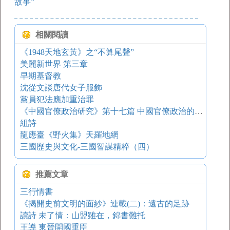
故事”
相關閱讀
《1948天地玄黃》之“不算尾聲”
美麗新世界 第三章
早期基督教
沈從文談唐代女子服飾
黨員犯法應加重治罪
《中國官僚政治研究》第十七篇 中國官僚政治的前途
組詩
龍應臺《野火集》天羅地網
三國歷史與文化-三國智謀精粹（四）
推薦文章
三行情書
《揭開史前文明的面紗》連載(二)：遠古的足跡
讀詩 未了情：山盟雖在，錦書難托
王導 東晉開國重臣