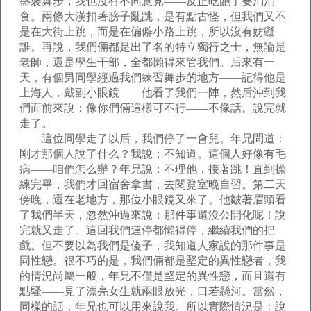
盛裝舞步，我也沒有不同意見——反正吃飽了要消消
食。兩條大漢扣著膀子亂跳，是有點古怪，但我們又不
是在大街上跳，而是在偏僻小路上跳，所以沒有妨礙
誰。再說，我們倆都是出了名的特立獨行之士，無論是
老師，還是學生干部，全都懶得來管我們。后來有一
天，有個男同學經過我們練習舞步的地方——記得他是
上海人，戴副小眼鏡——他看了我們一陣，然后沖到我
們面前來說：像你們倆這樣可不行——不像話。說完就
走了。
這位同學走了以后，我們停了一會兒。年兄問道：
剛才那個人說了什么？我說：不知道。這個人好像有毛
病——咱們怎么辦？年兄說：不理他，接著跳！直到操
練完畢，我們才回宿舍拿書，去閱覽室晚自習。第二天
傍晚，還在老地方，那位小眼鏡又來了。他皺著眉頭看
了我們半天，忽然沖過來說：那件事還沒公開化呢！說
完就又走了。這回我們連停都懶得停，繼續我們的把
戲。但不要以為我們是傻子，我知道人家說的那件事是
同性戀。很不巧的是，我們倆都是堅定的異性戀者，我
的情況尚屬一般，年兄不僅是堅定的異性戀，而且還有
點騷——見了漂亮女生就兩眼放光，口若懸河。當然，
同樣的話，年兄也可以用來說我。所以實際情況是：說