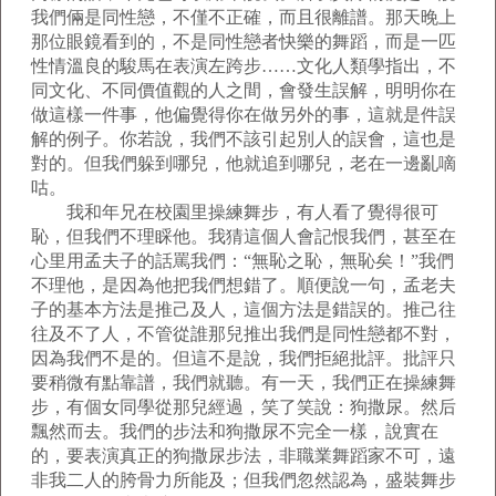
我們倆是同性戀，不僅不正確，而且很離譜。那天晚上
那位眼鏡看到的，不是同性戀者快樂的舞蹈，而是一匹
性情溫良的駿馬在表演左跨步……文化人類學指出，不
同文化、不同價值觀的人之間，會發生誤解，明明你在
做這樣一件事，他偏覺得你在做另外的事，這就是件誤
解的例子。你若說，我們不該引起別人的誤會，這也是
對的。但我們躲到哪兒，他就追到哪兒，老在一邊亂嘀
咕。
我和年兄在校園里操練舞步，有人看了覺得很可
恥，但我們不理睬他。我猜這個人會記恨我們，甚至在
心里用孟夫子的話罵我們：“無恥之恥，無恥矣！”我們
不理他，是因為他把我們想錯了。順便說一句，孟老夫
子的基本方法是推己及人，這個方法是錯誤的。推己往
往及不了人，不管從誰那兒推出我們是同性戀都不對，
因為我們不是的。但這不是說，我們拒絕批評。批評只
要稍微有點靠譜，我們就聽。有一天，我們正在操練舞
步，有個女同學從那兒經過，笑了笑說：狗撒尿。然后
飄然而去。我們的步法和狗撒尿不完全一樣，說實在
的，要表演真正的狗撒尿步法，非職業舞蹈家不可，遠
非我二人的胯骨力所能及；但我們忽然認為，盛裝舞步