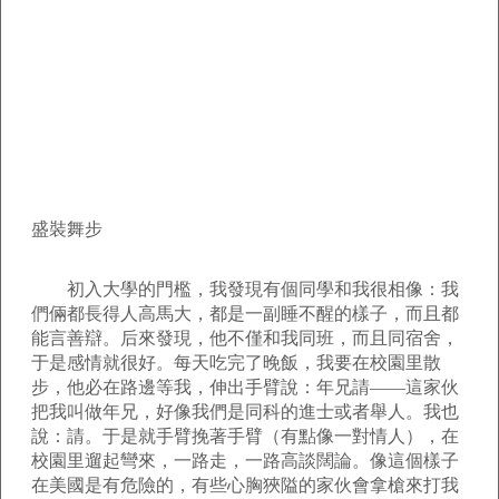
盛裝舞步
初入大學的門檻，我發現有個同學和我很相像：我
們倆都長得人高馬大，都是一副睡不醒的樣子，而且都
能言善辯。后來發現，他不僅和我同班，而且同宿舍，
于是感情就很好。每天吃完了晚飯，我要在校園里散
步，他必在路邊等我，伸出手臂說：年兄請——這家伙
把我叫做年兄，好像我們是同科的進士或者舉人。我也
說：請。于是就手臂挽著手臂（有點像一對情人），在
校園里遛起彎來，一路走，一路高談闊論。像這個樣子
在美國是有危險的，有些心胸狹隘的家伙會拿槍來打我