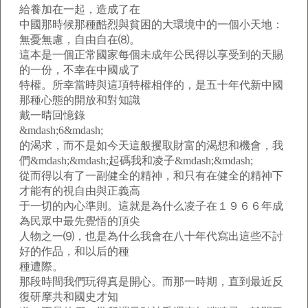
給養加在一起，造成了在
中國那時候那種酷烈與貧困的大環境中的一個小天地：
無憂無慮，自由自在⑻。
這本是一個正常國家每個未成年公民得以享受到的天賜
的一份，不幸在中國成了
特權。所幸當時與這項特權相伴的，是五十年代新中國
那種心態的開放和對知識
戴一晴回憶錄
&mdash;6&mdash;
的渴求，而不是如今天這般攫取財富的渴想和機會，我
們&mdash;&mdash;起碼我和凌子&mdash;&mdash;
從而得以有了一副健全的精神，和只有在健全的精神下
才能有的視自由與正義高
于一切的內心準則。這就是為什么凌子在１９６６年成
為民眾中最先覺悟的頂尖
人物之一⑼，也是為什么我會在八十年代寫出這些不討
好的作品，和以后的種
種遭際。
那段時間我們玩得真是開心。而那一時期，直到最近反
復研摩共和國史才知