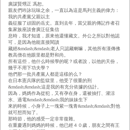
廣謀賢甥正 馮恕。
親友們吟詠玩味之余，一直以為這是馬列主義的偉力：
我的共產黨父親以主
義征服了頑固的岳丈。直到去年，當父親的傳記作者召
集家族座談會廣泛征集信
息時，我才知道，原來他還懂藏文。外公之所以對他認
可，是因為他能直接閱讀
藏經&mdash;&mdash;老人只認藏喇嘛，其他所有漢傳佛
教高僧在他眼里都是野和尚。
所有這些，他什么時候學的呢？或者說，以他的天份，
幾乎不用下功夫學？
他們那一批共產黨人都是這樣的么？
在日本憲兵隊的監獄里，他受了很重的刑
&mdash;&mdash;這是我的有充分依據的估計。
因為，媽媽作為從犯，又有孕在身，還被抽打、灌涼
水、過電&mdash;&mdash;我的妹妹生下
來的時候，小身子上一塊紫一塊青&mdash;&mdash;對他
就可想而知了。
那時節，他的感受一定非常復雜。
在重慶遇到媽媽的時候，他已經４０歲，朋友之間有王