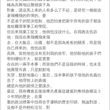
極為高興地以幾個孩子為
對象，講這馬上來的人有多么了不起，是研究一種能追
著飛機飛的炸彈的。要
不是凌子的堅決抵制，他恐怕會把家中所有的孩子都送
進哈爾濱軍事工程學院。
但后來我棄工從文，他倒也沒說什么。在我跑去告訴
他：我現在乘飛機飛來飛
去，住大飯店、出國，都不是因為爸爸的關系，而是我
自己掙來的。他也由衷
高興。當然他也沒有見到我的坐牢。他切盼他的孩子們
學到哪怕不大，卻是實實
在在的一兩手本事；而當他們不是這樣的時候，也未見
他厲聲斥責，只是默默地
失望，默默地傷心；最后，沒本事的孩子借他的名義出
息了，他理智上的責備
總是向他的親情之愛讓步。
最近，我有機會反復揣摩共產黨從建黨到奪得政權這３
０年間的歷史，在重
重的政治煙幕中找尋合乎邏輯的歷史印跡。無論對誰，
這都不是件輕松活兒，對