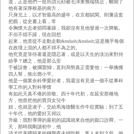
道，正是他們一批所謂元勛被毛澤東無端猜忌，離開了
他有著深厚根基的南方，
只身北上，以才智最高的盛年，在京都賦閑。削藩這套
把戲，從史書上看，常
令胸懷大志者煩悶暴躁，我卻沒有見他發過一次脾氣。
不但不煩不躁，現在回想
起來，他竟從不走動走動&mdash;&mdash;這是幾乎每個
在政壇上混的人都不得不為之的。
他究竟是等待著還是隱忍著，或是以天生的淡泊來對待
紛爭？總之，他是那么安
于被誤會，被擱置⑽，直到局勢真正需要他：一舉擒獲
四人幫，推出鄧小平。
他是一個業余科學愛好者，我還沒有見過一個不從事科
學工作的人對科學懷
有如此天真不倦的崇敬。四十年代初，在延安那種地
方，他曾把他的寶貝女兒牛
妞，也就是凌子，交給馬海德醫生作牛痘實驗；到了五
十年代，他的愛好又得以
升級：我對導彈的最初的認識就來自他的親口詮釋。一
天，那時我剛讀初中，他
請才從美國歸來的錢學森夫婦吃飯。客人未到之前，他