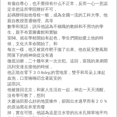
有傷自尊心，也不覺得有什么不正常，反而一心一意認
定非把這所學院辦好不可，
起碼辦得如他母校一般，成為全國一流的工科大學。他
親自教授普通物理、高等
數學和英語，訓斥他認為不稱職的教師和不用功的學
生，親手布置圖書館和實驗
室⒁。就在學校開始有起色，學生們開始愛上他的時
候，文化大革命開始了。和
每次一樣，他又被當作靶子拋了出來。他在延安整風期
間落下的精神病從沒有過
徹底治療，二十幾年來一次次犯。這回，當我的弟弟聞
訊到安達去接他的時候，
他正跪在零下３０&deg;的雪地里，雙手和耳朵上凍起
血泡，口里喃喃叨念著延安的
認罪詞。
他被接回北京，和家人生活在一起，神志一天天清醒。
沒有學可教了，想到
大慶油田那么好的地質條件，卻因出水過早而有２０％
的原油窩在井里而廢
掉，實在可惜。他認為這是注水管的出水孔簡單地平均