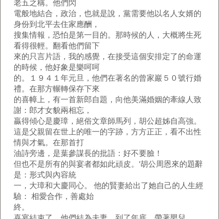
老五之稱。他們閃
電般地結合，政治，也就是說，黨需要他以名人女婿的
身份到北平去住家應酬，
搜集情報，恐怕是第一目的。那時候的人，大概將生死
看得很輕。翻看他們留下
來的只言片語，我的感覺，在接受這個安排定了的命運
的時候，他好象是樂呵呵
的。１９４１年元旦，他們在著名的曾家巖５０號行婚
禮。在那方輾轉保存下來
的喜幛上，有一首新郎自題，向他美滿婚姻的牽線人致
謝：郎才女貌兩相忘，
贏得傾心是慶璋，絕俗文章師馬列，胡公超姊自高強。
這是父親留在世上的唯一的字跡，方方正正，看不出性
情與才氣。在那首打
油詩旁邊，是葉參謀長的批語：好不要臉！
但也不是所有的與宴者都如此頑皮。'胡公周恩來的題辭
是：形式與內容統
一，大璋和大慶同心。 他的賢妻給出了她自己的人生經
驗： 相愛合作，善處始
終。
喜宴結束了，他們結為夫妻。到了年底，帶著嬰兒