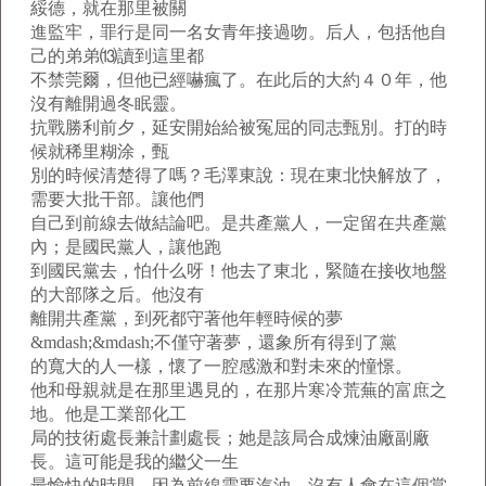
綏德，就在那里被關
進監牢，罪行是同一名女青年接過吻。后人，包括他自
己的弟弟⒀讀到這里都
不禁莞爾，但他已經嚇瘋了。在此后的大約４０年，他
沒有離開過冬眠靈。
抗戰勝利前夕，延安開始給被冤屈的同志甄別。打的時
候就稀里糊涂，甄
別的時候清楚得了嗎？毛澤東說：現在東北快解放了，
需要大批干部。讓他們
自己到前線去做結論吧。是共產黨人，一定留在共產黨
內；是國民黨人，讓他跑
到國民黨去，怕什么呀！他去了東北，緊隨在接收地盤
的大部隊之后。他沒有
離開共產黨，到死都守著他年輕時候的夢
&mdash;&mdash;不僅守著夢，還象所有得到了黨
的寬大的人一樣，懷了一腔感激和對未來的憧憬。
他和母親就是在那里遇見的，在那片寒冷荒蕪的富庶之
地。他是工業部化工
局的技術處長兼計劃處長；她是該局合成煉油廠副廠
長。這可能是我的繼父一生
最愉快的時間，因為前線需要汽油，沒有人會在這個當