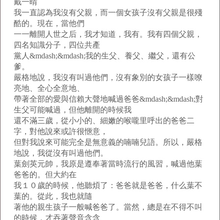
戴一晴
我一直認為我沒有父親，而一個女孩子沒有父親是很殘
酷的。現在，當他們
一一離開人世之后，我才知道，我有。我有四個父親，
四名知識分子，四位共產
黨人&mdash;&mdash;我的生父、養父、繼父，還有公
爹。
嚴格地說，我沒有叫過他們，沒有象別的女孩子一樣嘹
亮地、全心全意地、
帶著全部的愛與信賴大聲地喊過爸爸&mdash;&mdash;對
生父可能喊過，但他離開的時候我
還不滿三歲，從小小的、細嫩的喉嚨里呼出的爸爸二
字，對他說來或許很愜意，
但對我說來可能完全是無意義的喃喃兒語。所以，嚴格
地說，我從沒有叫過他們。
葉劍英元帥，我原是遵奉著當時流行的風習，喊過他葉
爸爸的。但大約在
我１０歲的時候，他聽煩了：爸爸就是爸爸，什么葉不
葉的。從此，我也就隨
著他的親生孩子一般喊爸爸了。當然，總是在不得不叫
的時候，才吞著聲音含含