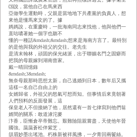
⑶說，當他自己在馬來西
亞做學生運動時，父親是當地地下共產黨的負責人，想
來他是懂馬來文的了。據
媽媽說，在重慶時，一批海南同志來找他，他與他們一
直咕噥著她一個字也聽不
懂的一種話&mdash;&mdash;想來是海南方言了。最特別
的是他與我的外祖父的交往。老先生
是清末翰林，頑固的保光緒派，出于聯姻名門之固癖而
把我的母親嫁到湖南曾家。
戴一晴回憶錄
&mdash;3&mdash;
無奈母親那時思想太新，自己逃婚到日本，數年后又攜
這樣一名自己自由上的
女婿歸省，外祖父的怒氣可想而知。但事情后來竟朝著
人們預料的反面發展，這
保皇老人不但接納了他，居然還有一首七律寫到他們翁
婿間的關系：敢道滹沱麥
汴香，臣慚倉卒帝難忘。艱難險阻親嘗盡，天使他年晉
國強。藹藹蒼松伴紫芝，
頜眉妙墨出瑤池。朽株新被祥風拂，一夕青回兩鬢絲。