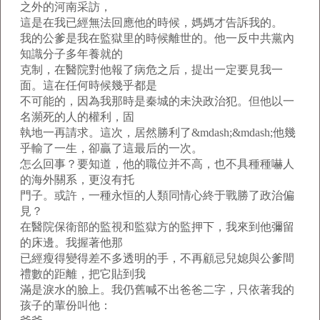
之外的河南采訪，
這是在我已經無法回應他的時候，媽媽才告訴我的。
我的公爹是我在監獄里的時候離世的。他一反中共黨內
知識分子多年養就的
克制，在醫院對他報了病危之后，提出一定要見我一
面。這在任何時候幾乎都是
不可能的，因為我那時是秦城的未決政治犯。但他以一
名瀕死的人的權利，固
執地一再請求。這次，居然勝利了&mdash;&mdash;他幾
乎輸了一生，卻贏了這最后的一次。
怎么回事？要知道，他的職位并不高，也不具種種嚇人
的海外關系，更沒有托
門子。或許，一種永恒的人類同情心終于戰勝了政治偏
見？
在醫院保衛部的監視和監獄方的監押下，我來到他彌留
的床邊。我握著他那
已經瘦得變得差不多透明的手，不再顧忌兒媳與公爹間
禮數的距離，把它貼到我
滿是淚水的臉上。我仍舊喊不出爸爸二字，只依著我的
孩子的輩份叫他：