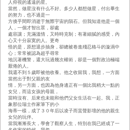
人仰視的遙遠的星。
當然，做星沒有什么不好。多少人都想做星，付出畢生
的努力，也不過是一
方倏乎間即消逝于無際宇宙的隕石。但我知道他是一個
人，一個才智出眾，卻處
處容讓；充滿溫情，又時時克制；有著細膩的感受，內
心又十分寂寞的人。更奇
怪的是，原想退步抽身，卻總被卷進殘忍格斗的漩渦中
心；常常被認為超乎尋常
地沉著機警，還大玩過幾次權術，卻是一個對政治極端
厭倦的人。
我還不到５歲即被他收養。他之收留我，我想，一方面
當然出于對父親的友
情，另一方面，也因為他身邊正有一個比我稍大一點的
女兒，而這女孩的母親，
當時沒有、后來也未能和他們父女生活在一起。我，正
象那位瑞士作家筆下的小
海蒂一樣，成了３０年后以凌子而蜚聲影壇的他的親生
女兒的玩伴。
當我漸漸長大，學會了觀察人生，特別在我已經成了一
名作家的時候，我忽