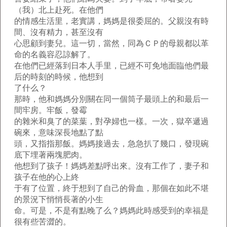
（我）北上赴死。在他們
的情感生活里，老實講，媽媽是很委屈的。父親沒有時
間、沒有精力，甚至沒有
心思顧到妻兒。這一切，當然，同為ＣＰ的母親都以革
命的名義容忍諒解了。
在他們已經落到日本人手里，已經不可免地面臨他們最
后的時刻的時候，他想到
了什么？
那時，他和媽媽分別關在同一個筒子最頭上的和最后一
間牢房。牢飯，發霉
的雜米和臭了的菜葉，對孕婦也一樣。一次，獄卒遞過
碗來，意味深長地點了點
頭，又指指那飯。媽媽接過去，急急扒了幾口，發現碗
底下埋著兩塊肥肉。
他想到了孩子！媽媽差點呼出來。沒有工作了，妻子和
孩子在他的心上終
于有了位置，終于想到了自己的骨血，那個在如此不堪
的景況下悄悄長著的小生
命。可是，不是有點晚了么？媽媽此時感受到的幸福是
很有些苦澀的。