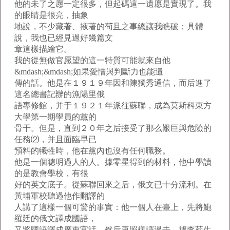
他的未了之愿一定很多，但起碼這一遺愿是實現了。我
的眼睛是很亮，抽象
地說，不少藏著、掖著的茍且之事總讓我瞧破；具體
說，我也已經見過好幾篇文
章這樣描繪它。
我的從無做官愿望的這一特質可能就來自他
&mdash;&mdash;如果愛憎與判斷力也能遺
傳的話。他是在１９１９年因和陳獨秀通信，而后進了
這名總書記辦的漁陽里俄
語專修館，并于１９２１年派往蘇聯，成為莫斯科東方
大學第一期學員的黨的
骨干。但是，直到２０年之后接受了那么艱巨與危險的
任務⑵，并且面臨早已
預料的犧牲時，他在黨內也沒有任何職務。
他是一個聰明過人的人。據零星得到的材料，他中學讀
的是教會學校，有很
好的英文底子。從蘇聯回來之后，俄文已十分流利。在
黃埔軍校聽過他作翻譯的
人講了這樣一個可驚的事實：他一個人在臺上，先將鮑
羅廷的俄文譯成國語，
又將國語譯成廣東官話，然后再照樣譯過去。據李菊生