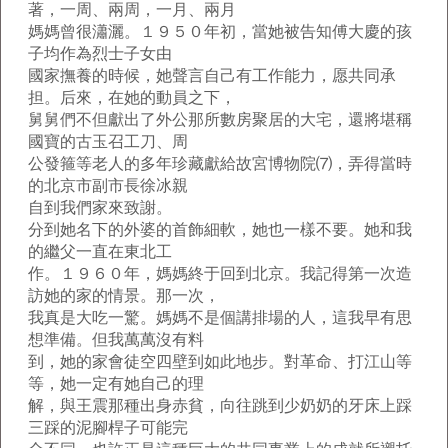
著，一周、兩周，一月、兩月
媽媽曾很瀟灑。１９５０年初，當她被告知傅大慶的孩
子均作為烈士子女由
國家撫養的時候，她聲言自己有工作能力，愿共同承
担。后來，在她的動員之下，
舅舅們不但獻出了外公那所數房聚居的大宅，還將堪稱
國寶的古玉召工刀、周
公發箍等老人的多年珍藏獻給故宮博物院⑺，弄得當時
的北京市副市長徐冰親
自到我們家來致謝。
分到她名下的外婆的首飾細軟，她也一樣不要。她和我
的繼父一直在東北工
作。１９６０年，媽媽終于回到北京。我記得第一次造
訪她的家的情景。那一次，
我真是大吃一驚。媽媽不是個講排場的人，這我早有思
想準備。但我萬萬沒有料
到，她的家會徒空四壁到如此地步。對革命、打江山等
等，她一定有她自己的理
解，與王震那種出身赤貧，向往跳到少奶奶的牙床上踩
三踩的泥腳桿子可能完