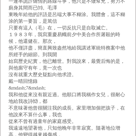
一連串詭詐矯情的路線斗爭，他只是不做幫兇，努力不
廁身其間而已⑾。毛澤
東晚年給他的評語是呂端大事不糊涂。我體會，這不糊
涂的第一要旨，是篤信
只要有這人（毛）在，一切反抗只是自取滅亡。
１９８３年，我寫重慶易幟前夕中美合作所屠殺的時
候，他還健在。那次，
他不僅詳盡，簡直興致盎然地給我講述軍統特務案中他
所經手的細節。到我開
始寫歷史紀實，他已離世。對我說來，最覺后悔的是，
與他廝守有年，竟一次也
沒有就重大歷史疑點向他求證。
戴一晴回憶錄
&mdash;7&mdash;
我和他從來沒有親近過。他順口將我稱作女兒，很耐心
地給我改詩⑿，都
不意味著他曾很關注我的成長。家里增加個把孩子，在
他說來不算什么事，我也
從來不曾有過童年的家庭感受。
我遠遠地望著他，只知他晚年非常寂寞。隨著地位增
高，他變得越來越傷感，