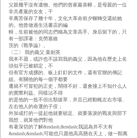
父親幾乎沒有遺物。他們的曾家巖喜幛，是母親的一位
非共產黨的女友，千
辛萬苦保存了幾十年，文化大革命前夕輾轉交還給她
的。他曾做過生活書店的編
輯，生前被他的同志們稱為文章高手。身后留下的，只
有一部譯著：克勞塞維
茨的《戰爭論》。
〔二〕 我的義父 葉劍英
我本不愿，或許也不該寫我的義父，因為他在歷史上名
頭似乎已被鎖定，不
但有官方成摞的、板上釘釘的文件，還有官辦的傳記
組。有關他的每一個字都要
遷就不可冒犯的正史，鬧得不好，還會撞上不知什么人
的實際利益。同樣沾不得
的是他的一批不但出類拔萃，并且已經動輒左右市場、
左右他人的命運的子侄；
外加成打的一提起他就要頓足、就要落淚的戰友與部下
我想，就算他們對他
有著深切的了解&mdash;&mdash;我認為并不大有
&mdash;&mdash;可能也只愿他高高懸在天上，做一顆萬