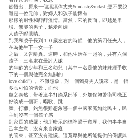
然悟出，原來一個凜凜偉丈夫&mdash;&mdash;更不要說
還是一位元帥，對婦人和孩子能懷有
那樣的耐性和醇醇溫情。當然，它的反面，即越是卑
瑣、無能的男子，越愛向婦
人孩子瞪眼睛。
到我和凌子長到１０歲左右的時候，他的第四任夫人，
在為他生下一女一子
之后，又告離異。這時，和他生活在一起的，共有六個
孩子：三名處在最討人嫌
的年齡的少年和三名幼兒（其中一名是他的妹妹經手收
下的一個與他完全無關的
love child"）。不難想象，對一個獨身男人說來，是一幅
多么可怕的情景，而他
處之泰然，帶著這半打嫡系部隊，外加保姆警衛司機正
好湊成一個班，唱歌、跳
舞、打獵、釣魚很難想象哪一個中國家庭如此民主，民
主到沒有一個孩子感
到家長的威嚴：他所暗示的標準過于寬厚，我們事事自
己拿主意，沒有來自家庭
的管束，甚至沒有建議。這寬厚與他所能提供的保護與