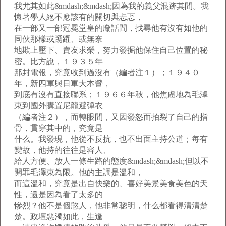
我尤其如此&mdash;&mdash;因為我的義父混跡其間。我
懷著學人絕不應該有的關切與忐忑，
在一部又一部冠冕堂皇的廢話間，找尋他有沒有如他的
同伙那樣或踴躍、或無奈
地欺上壓下、賣友求榮，努力發掘他保住自己位置的秘
密。比方說，１９３５年
那封電報，究竟收到過沒有（編者注１）；１９４０
年，新四軍與日軍大本營，
到底有沒有直接聯系；１９６６年秋，他焦慮地為毛澤
東到國外購置尼龍避彈衣
（編者注２），而轉眼間，又因發怒而拍裂了自己的指
骨，貫穿其中的，究竟是
什么。我發現，他從不反抗，也不出面主持公道；每有
變故，他持的往往是容人、
給人方便、放人一條生路的態度&mdash;&mdash;但以不
開罪毛澤東為限。他的主調是溫和，
而這溫和，究竟是出自快樂的、喜好美景美食美色的天
性，還是因為看了太多的
慘烈？他不是個憨人，他非常聰明，什么都看得清清楚
楚。政壇惡濁如此，生逢