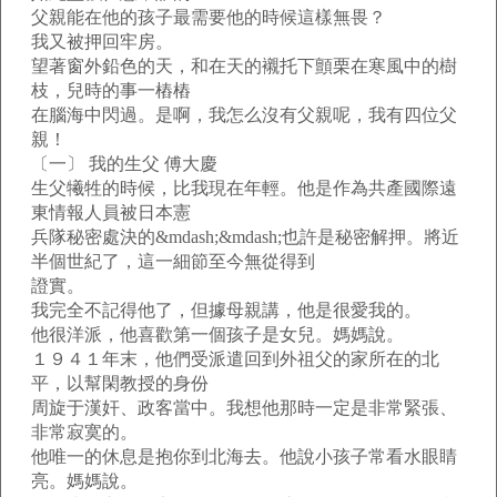
父親能在他的孩子最需要他的時候這樣無畏？
我又被押回牢房。
望著窗外鉛色的天，和在天的襯托下顫栗在寒風中的樹
枝，兒時的事一樁樁
在腦海中閃過。是啊，我怎么沒有父親呢，我有四位父
親！
〔一〕 我的生父 傅大慶
生父犧牲的時候，比我現在年輕。他是作為共產國際遠
東情報人員被日本憲
兵隊秘密處決的&mdash;&mdash;也許是秘密解押。將近
半個世紀了，這一細節至今無從得到
證實。
我完全不記得他了，但據母親講，他是很愛我的。
他很洋派，他喜歡第一個孩子是女兒。媽媽說。
１９４１年末，他們受派遣回到外祖父的家所在的北
平，以幫閑教授的身份
周旋于漢奸、政客當中。我想他那時一定是非常緊張、
非常寂寞的。
他唯一的休息是抱你到北海去。他說小孩子常看水眼睛
亮。媽媽說。