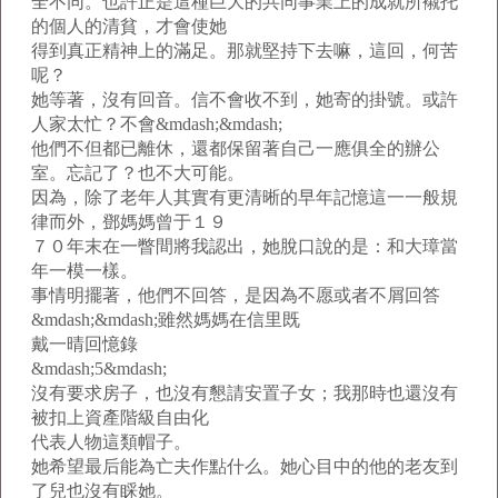
全不同。也許正是這種巨大的共同事業上的成就所襯托
的個人的清貧，才會使她
得到真正精神上的滿足。那就堅持下去嘛，這回，何苦
呢？
她等著，沒有回音。信不會收不到，她寄的掛號。或許
人家太忙？不會&mdash;&mdash;
他們不但都已離休，還都保留著自己一應俱全的辦公
室。忘記了？也不大可能。
因為，除了老年人其實有更清晰的早年記憶這一一般規
律而外，鄧媽媽曾于１９
７０年末在一瞥間將我認出，她脫口說的是：和大璋當
年一模一樣。
事情明擺著，他們不回答，是因為不愿或者不屑回答
&mdash;&mdash;雖然媽媽在信里既
戴一晴回憶錄
&mdash;5&mdash;
沒有要求房子，也沒有懇請安置子女；我那時也還沒有
被扣上資產階級自由化
代表人物這類帽子。
她希望最后能為亡夫作點什么。她心目中的他的老友到
了兒也沒有睬她。