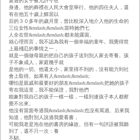
愛過的女子被允許守在
身邊。他的葬禮在人民大會堂舉行。他的四任夫人，還
有在他五十歲上鰥居以
后的３０多年的歲月里，曾比較深入地介入他的生命的
三位女性&mdash;&mdash;當時她們七
人全在世&mdash;&mdash;都未能露面。
就心理而言，我不認為我有一個幸福的童年。我覺得世
上最殘忍的事情之一，
就是一個做母親的把自己的孩子送到別人家去寄養。孩
子不象成人，家庭幾乎就
是他的一切。他還太小，家里得不到的，沒有能力到社
會上取得。如果有人&mdash;&mdash;
哪怕是親戚和最要好的朋友&mdash;&mdash;把她的孩子
寄在我這里，我不能保證，我對他們
能象對我自己的孩子一模一樣，一樣到連孩子本人都察
覺不出來。
他沒有當面夸過我&mdash;&mdash;也沒有罵過。后來我
知道，他對別人說過我愛看書，
可能我老是泡在他的書房的緣故。但有一句評語被我聽
到了，還不只一次：養
不馴。