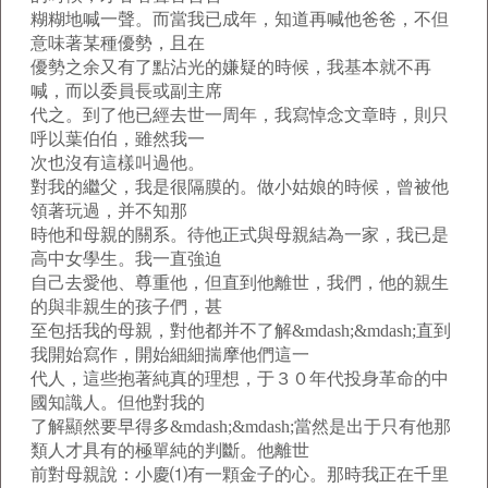
糊糊地喊一聲。而當我已成年，知道再喊他爸爸，不但
意味著某種優勢，且在
優勢之余又有了點沾光的嫌疑的時候，我基本就不再
喊，而以委員長或副主席
代之。到了他已經去世一周年，我寫悼念文章時，則只
呼以葉伯伯，雖然我一
次也沒有這樣叫過他。
對我的繼父，我是很隔膜的。做小姑娘的時候，曾被他
領著玩過，并不知那
時他和母親的關系。待他正式與母親結為一家，我已是
高中女學生。我一直強迫
自己去愛他、尊重他，但直到他離世，我們，他的親生
的與非親生的孩子們，甚
至包括我的母親，對他都并不了解&mdash;&mdash;直到
我開始寫作，開始細細揣摩他們這一
代人，這些抱著純真的理想，于３０年代投身革命的中
國知識人。但他對我的
了解顯然要早得多&mdash;&mdash;當然是出于只有他那
類人才具有的極單純的判斷。他離世
前對母親說：小慶⑴有一顆金子的心。那時我正在千里