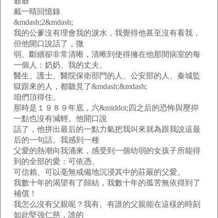
爺爺
戴一晴回憶錄
&mdash;2&mdash;
我的公爹沒有理會我的淚水，我覺得他甚至沒有看我，
但他開口說話了，微
弱、斷續卻非常清晰，清晰到使得擁在他那間病室的每
一個人：奶奶、我的丈夫、
醫生、護士、醫院保衛部門的人、公安部的人、秦城監
獄跟來的人，都聽見了&mdash;&mdash;
咱們頂得住。
那時是１９８９年底，六&middot;四之后的恐怖與壓抑
一點也沒有減輕。他開口說
話了，他拼出最后的一點力氣把我叫來就為跟我說這最
后的一句話。我感到一種
父愛的熱潮向我涌來，感受到一個幼弱的女孩子所能得
到的全部的愛：可依憑、
可信賴、可以毫無戒備地沉浸其中的莊嚴的父愛。
我數十年的渴望有了歸結，我數十年的孤苦無依得到了
補償！
我怎么沒有父親呢？我有。有誰的父親能在這樣的時刻
如此堅強仁慈，誰的