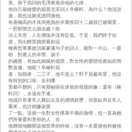
害。善于寫詞的毛澤東推崇他的七律，
他自己最鐘愛的卻是北宋詞人辛稼軒。為什么？他沒說
過，我也沒聽見誰問過他。
有著極高的才具與抱負的辛棄疾四十二歲就已被閑置，
一腔郁憤怎么個去處？政
治上失意，人生價值并沒有貶低。于是，我們終于知
道，寫出醉里挑燈看劍這
種典型軍事政治家豪邁句子的詞人，能對一片山、一叢
樹，對農人的辛勞、孩子
的嬌憨，有如此細膩的感受，對女性的愛戀也會如此明
艷哀傷。他呢？辛稼軒寫
道：知我者，二三子，他不是么？對于居處布置，他沒
有特別的口味。走到哪
里都不變的，只有那幀掛在床前的母親的像；還有《稼
軒詞》，永遠在手邊。
他或許有著常人難以企及的感情經歷，但那結局在常人
看來，也許稍嫌寂寞
了一點。這個一生對女性懷著不倦的激情，也一直為她
們所眷愛和景仰的人，在
他輝煌地離開這個世界的時候，沒有一名愛過他和被他