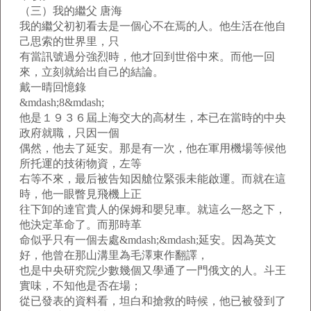
（三）我的繼父 唐海
我的繼父初初看去是一個心不在焉的人。他生活在他自
己思索的世界里，只
有當訊號過分強烈時，他才回到世俗中來。而他一回
來，立刻就給出自己的結論。
戴一晴回憶錄
&mdash;8&mdash;
他是１９３６屆上海交大的高材生，本已在當時的中央
政府就職，只因一個
偶然，他去了延安。那是有一次，他在軍用機場等候他
所托運的技術物資，左等
右等不來，最后被告知因艙位緊張未能啟運。而就在這
時，他一眼瞥見飛機上正
往下卸的達官貴人的保姆和嬰兒車。就這么一怒之下，
他決定革命了。而那時革
命似乎只有一個去處&mdash;&mdash;延安。因為英文
好，他曾在那山溝里為毛澤東作翻譯，
也是中央研究院少數幾個又學通了一門俄文的人。斗王
實味，不知他是否在場；
從已發表的資料看，坦白和搶救的時候，他已被發到了