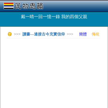
戴一晴一回一憶一錄 我的四個父親
>>>
讀書—連接古今充實信仰
>>>
簡體
傳統