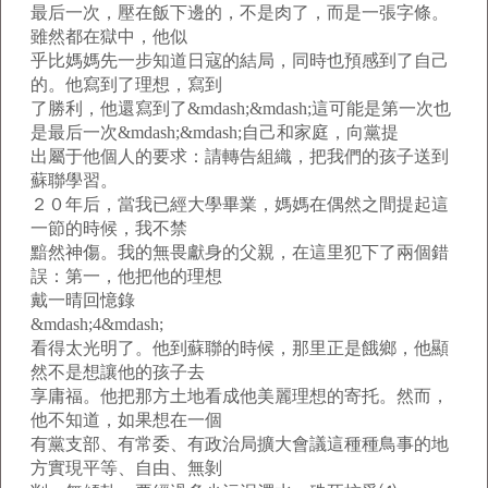
最后一次，壓在飯下邊的，不是肉了，而是一張字條。
雖然都在獄中，他似
乎比媽媽先一步知道日寇的結局，同時也預感到了自己
的。他寫到了理想，寫到
了勝利，他還寫到了&mdash;&mdash;這可能是第一次也
是最后一次&mdash;&mdash;自己和家庭，向黨提
出屬于他個人的要求：請轉告組織，把我們的孩子送到
蘇聯學習。
２０年后，當我已經大學畢業，媽媽在偶然之間提起這
一節的時候，我不禁
黯然神傷。我的無畏獻身的父親，在這里犯下了兩個錯
誤：第一，他把他的理想
戴一晴回憶錄
&mdash;4&mdash;
看得太光明了。他到蘇聯的時候，那里正是餓鄉，他顯
然不是想讓他的孩子去
享庸福。他把那方土地看成他美麗理想的寄托。然而，
他不知道，如果想在一個
有黨支部、有常委、有政治局擴大會議這種種鳥事的地
方實現平等、自由、無剝