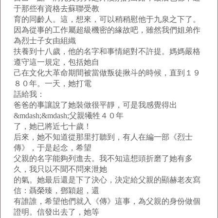
于那些有資格去蘇聯受教
育的同齡人。這，想來，可以稍稍慰他于九泉之下了。
因為從事的工作屬超級機密的緣故吧，雖然我們姐弟作
為烈士子女由組織
扶養到十八歲，他的名字和事情絕對不許提。媽媽嚴格
遵守這一規定，包括她自
己在文化大革命期間被當做叛徒揪斗的時候，直到１９
８０年。一天，她打電
話給我：
爸爸的事讓說了她裝做很平靜，可是我感覺得出
&mdash;&mdash;父親犧牲４０年
了，她已將近七十歲！
后來，她不知道從那里打聽到，有人在編一部《烈士
傳》，于是起念，希望
父親的名字能夠列進去。我不知這想頭折磨了她有多
久，我只以不聞不問來泄她
的氣。她最后還是下了決心，決定給父親的顯赫老友寫
信：聶榮臻，鄧穎超，還
有誰誰，希望他們就入《傳》這事，為父親的身份做個
證明。信發出去了，她等