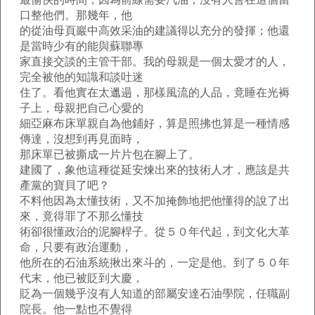
口整他們。那幾年，他
的從油母頁巖中高效采油的建議得以充分的發揮；他還
是當時少有的能與蘇聯專
家直接交談的主管干部。我的母親是一個太愛才的人，
完全被他的知識和談吐迷
住了。看他實在太邋遢，那樣風流的人品，竟睡在光褥
子上，母親把自己心愛的
細亞麻布床單親自為他鋪好，算是照拂也算是一種情感
傳達，沒想到再見面時，
那床單已被撕成一片片包在腳上了。
建國了，象他這種從延安煉出來的技術人才，應該是共
產黨的寶貝了吧？
不料他因為太懂技術，又不加掩飾地把他懂得的說了出
來，竟得罪了不那么懂技
術卻很懂政治的泥腳桿子。從５０年代起，到文化大革
命，只要有政治運動，
他所在的石油系統揪出來斗的，一定是他。到了５０年
代末，他已被貶到大慶，
貶為一個幾乎沒有人知道的部屬安達石油學院，任職副
院長。他一點也不覺得