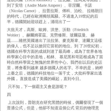
到了安培（Andre Marie Ampere）、菲涅爾、卡諾
（Nicolas Carnot）、拉普拉斯、傅科、泊松、 拉格朗日
的時代，已經在歐洲獨領風騷。不過進入19世紀的后
半，德國開始迎頭趕上，涌現出了一
大批天才，高斯、歐姆、洪堡、沃勒（Friedrich
Wohler）、赫爾姆霍茲、克勞修斯、玻爾茲曼、 赫
茲……雖然英國連出了法拉第、麥克斯韋、達爾文這樣
的偉人，也不足以搶回它當初的地位。到 了20世紀初，
德國在科學方面的成就到達了最高峰，成為了世界各地
科學家心目中的圣地，柏林、 慕尼黑和哥廷根成為了當
時自然科學當之無愧的世界性中心。我們在以后的史話
里，將會看到越來 越多德國人的名字。不幸的是，納粹
上臺之后，德國的科技地位一落千丈，大批科學家出逃
外國， 直接造成了美國的崛起，直到今日。
只不知，下一個霸主又會是誰呢？
四
上次說到，普朗克在研究黑體的時候，偶爾發現了一個
普適公式，但是，他卻不知道這個公式 背后的物理意