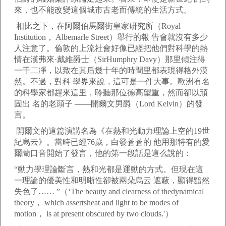
來，也不能改變這個城市古老而傳統的生活方式。
相比之下，在阿爾伯馬爾街皇家研究所（Royal
Institution， Albemarle Street）舉行的報 告會就沒有多少
人注意了。倫敦的上流社會好像已經把他們對科學的熱
情在漢弗來·戴維爵士（SirHumphry Davy）那里傾注得
一干二凈，以致在其后幾十年的時間里都表現得格外漠
然。不過，對科 學界來說，這可是一件大事。歐洲有名
的科學家都趕來這里，聆聽那位德高望重，然而卻以頑
固出 名的老頭子 ——開爾文男爵（Lord Kelvin）的發
言。
開爾文的這篇演講名為《在熱和光動力理論上空的19世
紀烏云》。當時已經76歲，白發蒼蒼的 他用那特有的愛
爾蘭口音開始了發言，他的第一段話是這么說的：
“動力學理論斷言，熱和光都是運動的方式。但現在這
一理論的優美性和明晰性卻被兩朵烏云 遮蔽，顯得黯然
失色了…… ”（‘The beauty and clearness of thedynamical
theory， which assertsheat and light to be modes of
motion， is at present obscured by two clouds.'）