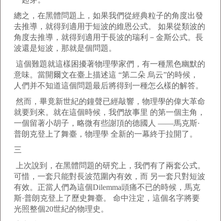
總之，在黑體問題上，如果我們從經典粒子的角度出發
去推導，就得到適用于短波的維恩公式。 如果從類波的
角度去推導，就得到適用于長波的瑞利－金斯公式。長
波還是短波，那就是個問題。
這個難題就這樣困擾著物理學家們，有一種黑色幽默的
意味。當開爾文在臺上描述這 “第二朵 烏云”的時候，
人們并不知道這個問題最后將得到一種怎么樣的解答。
然而，畢竟新世紀的鐘聲已經敲響，物理學的偉大革命
就要到來。就在這個時候，我們故事里 的第一個主角，
一個留著小胡子，略微有些謝頂的德國人 ——馬克斯·
普朗克登上了舞臺，物理學 全新的一幕終于拉開了。
三
上次說到，在黑體問題的研究上，我們有了兩套公式。
可惜，一套只能對長波范圍內有效，而 另一套只對短波
有效。正當人們為這個Dilemma頭痛不已的時候，馬克
斯·普朗克登上了歷史舞臺。 命中注定，這個名字將要
光照整個20世紀的物理史。