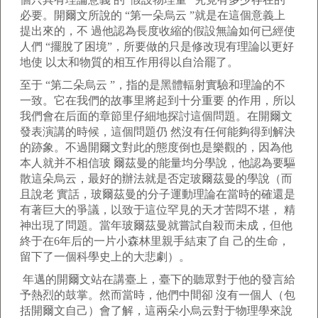
必要。開爾文所說的 “第一朵烏云 ”就是在這個意義上
提出來的，不 過他認為長度收縮的假設無論如何已經使
人們 “擺脫了困境”，所要做的只是修改現有理論以更好
地使 以太和物質的相互作用得以自洽罷了。
至于 “第二朵烏云 ”，指的是黑體輻射實驗和理論的不
一致。它在我們的故事里將起到十分重要 的作用，所以
我們會在后面的章節里仔細地探討這個問題。在開爾文
發表演講的時候，這個問題仍 然沒有任何能夠得到解決
的跡象。不過開爾文對此的態度倒也是樂觀的，因為他
本人就并不相信玻 爾茲曼的能量均分學說，他認為要驅
散這朵烏云，最好的辦法就是否定玻爾茲曼的學說（而
且說老 實話，玻爾茲曼的分子運動理論在當時的確還是
有著巨大的爭議，以致于這位罕見的天才苦悶不堪， 精
神出現了問題。當年玻爾茲曼就嘗試自殺而未成，但他
終于在6年后的一片小森林里親手結束了自 己的生命，
留下了一個科學史上的大悲劇）。
年邁的開爾文站在講臺上，臺下的聽眾對于他的發言給
予熱烈的鼓掌。然而當時，他們中間卻 沒有一個人（包
括開爾文自己）會了解，這兩朵小烏云對于物理學來說