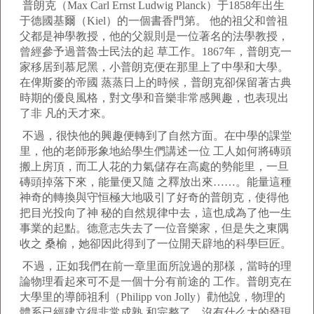
普朗克（Max Carl Ernst Ludwig Planck）于1858年出生
于德國基爾（Kiel）的一個書香門第。 他的祖父和曾祖
父都是神學教授，他的父親則是一位著名的法學教授，
曾經參予過普魯士民法的起 草工作。1867年，普朗克一
家移居到慕尼黑，小普朗克便在那里上了中學和大學。
在俾斯麥的帝國 蒸蒸日上的時候，普朗克卻保留著古典
時期的優良風格，對文學和音樂非常感興趣，也表現出
了非 凡的天才來。
不過，很快他的興趣便轉到了自然方面。在中學的課堂
里，他的老師形象地給學生們講述一位 工人如何將磚頭
搬上房頂，而工人花的力氣儲存在高處的勢能里，一旦
磚頭掉落下來，能量便又隨 之釋放出來……。能量這種
神奇的轉換與守恒極大地吸引了好奇的普朗克，使得他
把目光投向了神 秘的自然規律中去，這也成為了他一生
事業的起點。德意志失去了一位音樂家，但是失之東隅
收之 桑榆，她卻因此得到了一位開天辟地的科學巨匠。
不過，正如我們在前一章里面所說過的那樣，當時的理
論物理看起來可不是一個十分有前途的 工作。普朗克在
大學里的導師祖利（Philipp von Jolly）勸他說，物理的
體系已經建立得非常成熟 和完整了，沒有什么大的發現