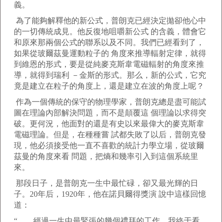
義。
為了能夠解釋他的新公式，普朗克已經決定拋卻他心中
的一切傳統成見。他反復地咀嚼新公式 的含義，體會它
和原來那兩個公式的聯系以及不同。我們已經看到了，
如果從玻爾茲曼運動粒子的 角度來推導輻射定律，就得
到維恩的形式，要是從純麥克斯韋電磁輻射的角度來推
導，就得到瑞利 －金斯的形式。那么，新的公式，它究
竟是建立在粒子的角度上，還是建立在波的角度上呢？
作為一個傳統的保守的物理學家，普朗克總是盡可能試
圖在理論內部解決問題，而不是顛覆這 個理論以求得突
破。更何況，他面對的還是有史以來最偉大的麥克斯韋
電磁理論。但是，在種種嘗 試都失敗了以后，普朗克發
現，他必須接受他一直不喜歡的統計力學立場，從玻爾
茲曼的角度來看 問題，把熵和幾率引入到這個系統里
來。
那段日子，是普朗克一生中最忙碌，卻又最光輝的日
子。20年后，1920年，他在諾貝爾得獎演 說中這樣回憶
道：
“……經過一生中最緊張的幾個禮拜的工作，我終于看