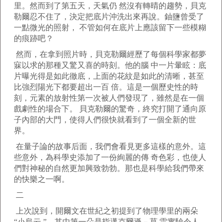
里。然而到了第五天，天氣仍 然沒有轉晴的趨勢，貝克
勒爾忍不住了，決定把底片沖洗出來再說。鈾鹽曾受了
一點微光的照射， 不管如何在底片上應該留下一些模糊
的痕跡吧？
然而，在拿到照片時，貝克勒爾經歷了每個科學家都夢
寐以求的那種又驚又喜的時刻。他的腦 中一片暈眩：底
片曝光得是如此徹底，上面的花紋是如此的清晰，甚至
比強烈陽光下都要超出一百 倍。這是一個歷史性的時
刻，元素的放射性第一次被人們發現了，雖然是在一個
戲劇性的場合下。 貝克勒爾的驚奇，終究打開了通向原
子內部的大門，使得人們很快就看到了一個全新的世
界。
在量子論的故事后面，我們會看見更多這樣的意外。這
些意外，為科學史添加了一份絢麗的傳 奇色彩，也使人
們對神秘的自然更加興致勃勃。那也是科學給我們帶來
的快樂之一啊。
二
上次說到，開爾文在世紀之初提到了物理學里的兩朵
“小烏云 ”。其中第一朵是指邁克爾遜－莫 雷實驗令人