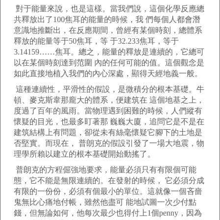
對于能量來說，也是這樣。當我們說，這個化學反應總
共釋放出了100焦耳的能量的時候，我 們每個人都會潛
意識地推斷出，在反應期間，曾經有某個時刻，總體系
釋放的能量等于50焦耳，等 于32.233焦耳，等于
3.14159……焦耳。總之，能量的釋放是連續的，它總可
以在某個時刻達到范圍 內的任何可能的值。這個觀念是
如此直接地植入我們的內心深處，顯得天經地義一般。
這種連續性，平滑性的假設，是微積分的根本基礎。牛
頓、麥克斯韋那龐大的體系，便建筑在 這個地基之上，
度過了百年的風雨。當物理遇到困難的時候，人們縱有
懷疑的目光，也最多盯著那 巍巍大廈，追問它是不是在
建筑結構上有問題，卻從未有絲毫懷疑它腳下的土地是
否堅實。而現在， 普朗克的假設引發了一場大地震，物
理學所賴以建立的根本基礎開始動搖了。
普朗克的方程倔強地要求，能量必須只有有限個可能
態，它不能是無限連續的。在發射的時候， 它必須分成
有限的一份份，必須有個最小的單位。這就像一個吝嗇
鬼無比心痛地付帳，雖然他盡可 能地試圖一次少付點
錢，但無論如何，他每次最少也得付上1個penny，因為