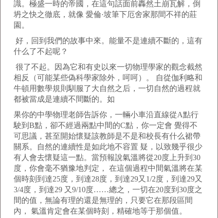
識。極盛一時的帝國，在這句話面前轟然土崩瓦解，倒
坍之快之徹底，就像 愛倫·坡筆下厄舍家那間不祥的莊
園。
好，回到我們的故事中來。能量不是連續不斷的，這有
什么了不起呢？
很了不起。因為它和有史以來一切物理學家的觀念截然
相反（可能某些偽科學家除外，呵呵）。 自從伽利略和
牛頓用數學規則馴服了大自然之后，一切自然的過程就
都被當成是連續不間斷的。如
果你的中學物理老師告訴你，一輛小車沿直線從A點行
駛到B點，卻不經過兩點中間的C點，你一定會 覺得不
可思議，甚至開始懷疑該教師是不是和校長有什么裙帶
關系。自然的連續性是如此地不容置 疑，以致幾乎很少
有人會去懷疑這一點。當預報說氣溫將從20度上升到30
度，你會毫不猶豫地判定， 在這個過程中間氣溫將在某
個時刻到達25度，到達28度，到達29又1/2度，到達29又
3/4度，到達29 又9/10度……總之，一切在20度到30度之
間的值，無論有理的還是無理的，只要它在那段區間
內， 氣溫肯定會在某個時刻，精確地等于那個值。