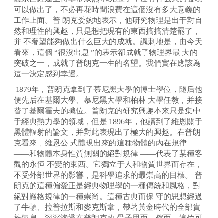
可以做出了，不必再花時間浪費在這個沒有多大意義的
工作上面。普 朗克委婉地表示，他研究物理是出于對自
然和理性的興趣，只是想把現有的東西搞搞清楚罷了，
并 不奢望能夠做出什么巨大的成就。諷刺地是，由今天
看來，這個 “很沒出息 ”的表示卻成就了物理界最 大的
突破之一，成就了普朗克一生的名望。我們實在應該為
這一決定感到幸運。
1879年，普朗克拿到了慕尼黑大學的博士學位，隨后他
便先后在基爾大學、慕尼黑大學和柏林 大學任教，并接
替了基爾霍夫的職位。普朗克的研究興趣本來只是集中
于經典熱力學的領域，但是 1896年，他讀到了維恩關于
黑體輻射的論文，并對此表現出了極大的興趣。在普朗
克看來，維恩公 式體現出來的這種物體的內在規律
——和物體本身性質無關的絕對規律 ——代表了某種客
觀的永恒 不變的東西。它獨立于人和物質世界而存在，
不受外部世界的影響，是科學追求的最崇高的目標。 普
朗克的這種偏愛正是經典物理學的一種傳統和風格，對
絕對嚴格規律的一種崇尚。這種古典而保 守的思想經過
了牛頓、拉普拉斯和麥克斯韋，帶著黃金時代的全部貴
族氣息，深深滲透在普朗克的 骨子里面。然而，這位可