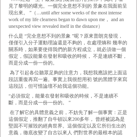
見了黎明的曙光。一個完全意想不到的 景象在我面前呈
現出來。 ”（…until after some weeks of the most intense
work of my life clearness began to dawn upon me， and an
unexpected view revealed itself in the distance）
什么是 “完全意想不到的景象 ”呢？原來普朗克發現，
僅僅引入分子運動理論還是不夠的，在處理熵和 幾率的
關系時，如果要使得我們的新方程成立，就必須做一個
假定，假設能量在發射和吸收的時候， 不是連續不斷，
而是分成一份一份的。
為了引起各位聽眾足夠的注意力，我想我應該把上面這
段話重復再寫一遍。事實上我很想用初 號的黑體字來寫
這段話，但可惜論壇不給我這個功能。
“必須假定，能量在發射和吸收的時候，不是連續不
斷，而是分成一份一份的。 ”
在了解它的具體意義之前，不妨先了解一個事實：正是
這個假定，推翻了自牛頓以來200多年， 曾經被認為是
堅固不可摧毀的經典世界。這個假定以及它所衍生出的
意義，徹底改變了自古以來人 們對世界的最根本的認