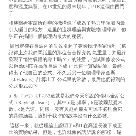
度和溫度無關。在19世紀的最末幾年，PTR這個由西門
子
和赫爾姆霍茲所創辦的機構似乎成為了熱力學領域內最
引人矚目的地方，這里的這群理論與實驗物 理學家，似
乎正在揭開一個物理內最大的秘密。
維恩定律在長波內的失效引起了英國物理學家瑞利（還
記得上次我們閑話里的那位苦苦探究氮 氣重量，并最終
發現了惰性氣體的爵士嗎？）的注意，他試圖修改公式
以適應u和T在高溫長波下成 正比這一實驗結論，最終
得出了他自己的公式。不久后另一位物理學家金斯
（J.H.Jeans）計算出了 公式里的常數，最后他們得到的
公式形式如下：
u=8π（υ^2）kT /c^3這就是我們今天所說的瑞利-金斯公
式（Rayleigh-Jeans），其中 υ是 頻率，k是玻爾茲曼常
數，c是光速。同樣，沒有興趣的朋友可以不必理會它
的具體涵義，這對于我 們的故事沒有什么影響。
這樣一來，就從理論上證明了u和T在高溫長波下成正
比的實驗結果。但是，也許就像俗話所說 的那樣，瑞