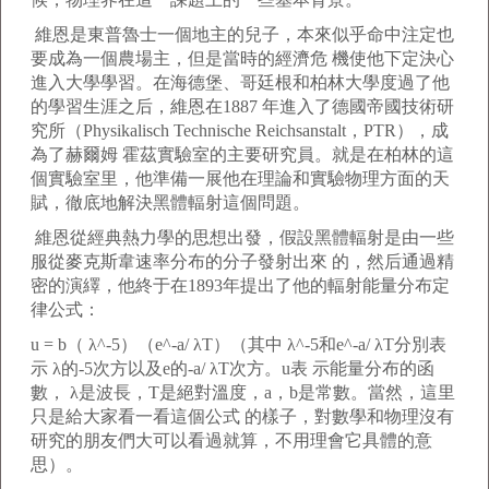
維恩是東普魯士一個地主的兒子，本來似乎命中注定也
要成為一個農場主，但是當時的經濟危 機使他下定決心
進入大學學習。在海德堡、哥廷根和柏林大學度過了他
的學習生涯之后，維恩在1887 年進入了德國帝國技術研
究所（Physikalisch Technische Reichsanstalt，PTR），成
為了赫爾姆 霍茲實驗室的主要研究員。就是在柏林的這
個實驗室里，他準備一展他在理論和實驗物理方面的天
賦，徹底地解決黑體輻射這個問題。
維恩從經典熱力學的思想出發，假設黑體輻射是由一些
服從麥克斯韋速率分布的分子發射出來 的，然后通過精
密的演繹，他終于在1893年提出了他的輻射能量分布定
律公式：
u = b（ λ^-5）（e^-a/ λT）（其中 λ^-5和e^-a/ λT分別表
示 λ的-5次方以及e的-a/ λT次方。u表 示能量分布的函
數， λ是波長，T是絕對溫度，a，b是常數。當然，這里
只是給大家看一看這個公式 的樣子，對數學和物理沒有
研究的朋友們大可以看過就算，不用理會它具體的意
思）。