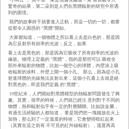
驚奇的結果，第二朵則是人們在黑體輻射的研究中所遇
到的困境。
我們的故事終于就要進入正軌，而這一切的一切，都要
從那令人困惑的 “黑體”開始。
大家都知道，一個物體之所以看上去是白色的，那是因
為它反射所有頻率的光波；反之，如果
看上去是黑色的，那是因為它吸收了所有頻率的光波的
緣故。物理上定義的 “黑體”，指的是那些可以 吸收全
部外來輻射的物體，比如一個空心的球體，內壁涂上吸
收輻射的涂料，外壁上開一個小孔。 那么，因為從小孔
射進球體的光線無法反射出來，這個小孔看上去就是絕
對黑色的，即是我們定義 的“黑體”。
19世紀末，人們開始對黑體模型的熱輻射問題發生了興
趣。其實，很早的時候，人們就已經注 意到對于不同的
物體，熱和輻射似乎有一定的對應關聯。比如說金屬，
有過生活經驗的人都知道， 要是我們把一塊鐵放在火上
加熱，那么到了一定溫度的時候，它會變得暗紅起來
（其實在這之前有 不可見的紅外線輻射），溫度再高