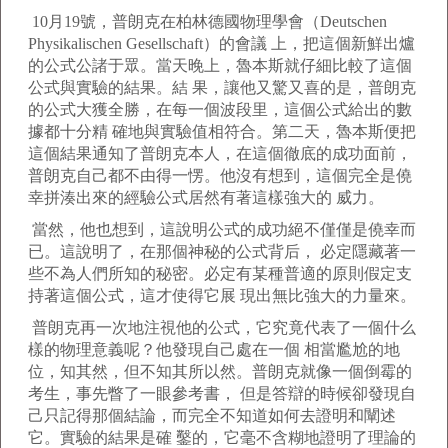
10月19號，普朗克在柏林德國物理學會（Deutschen
Physikalischen Gesellschaft）的會議 上，把這個新鮮出爐
的公式公諸于眾。當天晚上，魯本斯就仔細比較了這個
公式與實驗的結果。結 果，讓他又驚又喜的是，普朗克
的公式大獲全勝，在每一個波段里，這個公式給出的數
據都十分精 確地與實驗值相符合。第二天，魯本斯便把
這個結果通知了普朗克本人，在這個徹底的成功面前，
普朗克自己都不由得一愣。他沒有想到，這個完全是僥
幸拼湊出來的經驗公式居然有著這樣強大的 威力。
當然，他也想到，這說明公式的成功絕不僅僅是僥幸而
已。這說明了，在那個神秘的公式背后， 必定隱藏著一
些不為人們所知的秘密。必定有某種普適的原則假定支
持著這個公式，這才使得它展 現出無比強大的力量來。
普朗克再一次地注視他的公式，它究竟代表了一個什么
樣的物理意義呢？他發現自己處在一個 相當尷尬的地
位，知其然，但不知其所以然。普朗克就像一個倒霉的
考生，事先瞥了一眼參考書， 但是答辯的時候卻發現自
己只記得那個結論，而完全不知道如何去證明和闡述
它。實驗的結果是確 鑿的，它毫不含糊地證明了理論的