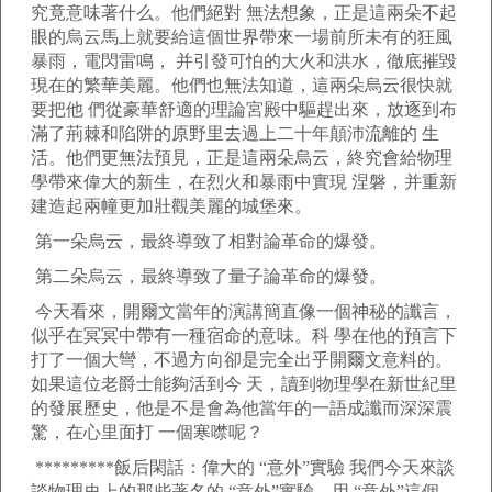
究竟意味著什么。他們絕對 無法想象，正是這兩朵不起
眼的烏云馬上就要給這個世界帶來一場前所未有的狂風
暴雨，電閃雷鳴， 并引發可怕的大火和洪水，徹底摧毀
現在的繁華美麗。他們也無法知道，這兩朵烏云很快就
要把他 們從豪華舒適的理論宮殿中驅趕出來，放逐到布
滿了荊棘和陷阱的原野里去過上二十年顛沛流離的 生
活。他們更無法預見，正是這兩朵烏云，終究會給物理
學帶來偉大的新生，在烈火和暴雨中實現 涅磐，并重新
建造起兩幢更加壯觀美麗的城堡來。
第一朵烏云，最終導致了相對論革命的爆發。
第二朵烏云，最終導致了量子論革命的爆發。
今天看來，開爾文當年的演講簡直像一個神秘的讖言，
似乎在冥冥中帶有一種宿命的意味。科 學在他的預言下
打了一個大彎，不過方向卻是完全出乎開爾文意料的。
如果這位老爵士能夠活到今 天，讀到物理學在新世紀里
的發展歷史，他是不是會為他當年的一語成讖而深深震
驚，在心里面打 一個寒噤呢？
*********飯后閑話：偉大的 “意外”實驗 我們今天來談
談物理史上的那些著名的 “意外”實驗。用 “意外”這個