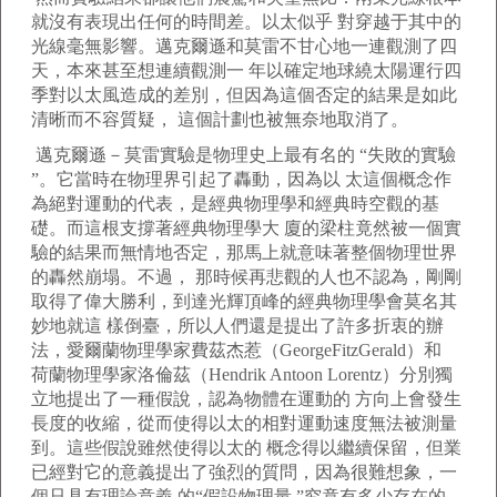
就沒有表現出任何的時間差。以太似乎 對穿越于其中的
光線毫無影響。邁克爾遜和莫雷不甘心地一連觀測了四
天，本來甚至想連續觀測一 年以確定地球繞太陽運行四
季對以太風造成的差別，但因為這個否定的結果是如此
清晰而不容質疑， 這個計劃也被無奈地取消了。
邁克爾遜－莫雷實驗是物理史上最有名的 “失敗的實驗
”。它當時在物理界引起了轟動，因為以 太這個概念作
為絕對運動的代表，是經典物理學和經典時空觀的基
礎。而這根支撐著經典物理學大 廈的梁柱竟然被一個實
驗的結果而無情地否定，那馬上就意味著整個物理世界
的轟然崩塌。不過， 那時候再悲觀的人也不認為，剛剛
取得了偉大勝利，到達光輝頂峰的經典物理學會莫名其
妙地就這 樣倒臺，所以人們還是提出了許多折衷的辦
法，愛爾蘭物理學家費茲杰惹（GeorgeFitzGerald）和
荷蘭物理學家洛倫茲（Hendrik Antoon Lorentz）分別獨
立地提出了一種假說，認為物體在運動的 方向上會發生
長度的收縮，從而使得以太的相對運動速度無法被測量
到。這些假說雖然使得以太的 概念得以繼續保留，但業
已經對它的意義提出了強烈的質問，因為很難想象，一
個只具有理論意義 的“假設物理量 ”究竟有多少存在的