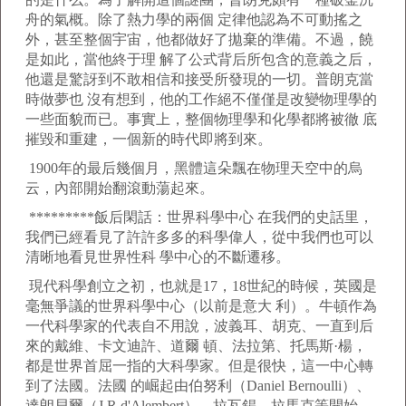
舟的氣概。除了熱力學的兩個 定律他認為不可動搖之
外，甚至整個宇宙，他都做好了拋棄的準備。不過，饒
是如此，當他終于理 解了公式背后所包含的意義之后，
他還是驚訝到不敢相信和接受所發現的一切。普朗克當
時做夢也 沒有想到，他的工作絕不僅僅是改變物理學的
一些面貌而已。事實上，整個物理學和化學都將被徹 底
摧毀和重建，一個新的時代即將到來。
1900年的最后幾個月，黑體這朵飄在物理天空中的烏
云，內部開始翻滾動蕩起來。
*********飯后閑話：世界科學中心 在我們的史話里，
我們已經看見了許許多多的科學偉人，從中我們也可以
清晰地看見世界性科 學中心的不斷遷移。
現代科學創立之初，也就是17，18世紀的時候，英國是
毫無爭議的世界科學中心（以前是意大 利）。牛頓作為
一代科學家的代表自不用說，波義耳、胡克、一直到后
來的戴維、卡文迪許、道爾 頓、法拉第、托馬斯·楊，
都是世界首屈一指的大科學家。但是很快，這一中心轉
到了法國。法國 的崛起由伯努利（Daniel Bernoulli）、
達朗貝爾（J.R.d'Alembert）、拉瓦錫、拉馬克等開始，