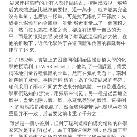
結果使得當時的所有人都瞠目結舌。按照燃素說，燃燒
后的灰燼應該比燃燒前要輕。退一萬步， 就算燃素完全
沒有重量，也應該一樣重。可是拉瓦錫的天平卻說：灰
燼要比燃燒前的金屬重，測量 燃素重量成了一個無稽之
談。然而拉瓦錫在吃驚之余，卻沒有怪罪于自己的天
平，而是將懷疑的眼 光投向了燃素說這個龐然大物。在
他的推動下，近代化學終于在這個體系倒臺的轟隆聲中
建立了起 來。
到了1882年，實驗上的困難同樣開始困擾劍橋大學的化
學教授瑞利（J.W.SRayleigh）。他為 了一個課題，需要
精確地測量各種氣體的比重。然而在氮的問題上，瑞利
卻遇到了麻煩。事情是這 樣的：為了保證結果的準確，
瑞利采用了兩種不同的方法來分離氣體。一種是通過化
學家們熟知的 辦法，用氨氣來制氮，另一種是從普通空
氣中，盡量地除去氧、氫、水蒸氣等別的氣體，這樣剩
下 的就應該是純氮氣了。然而瑞利卻苦惱地發現兩者的
重量并不一致，后者要比前者重了千分之二。
雖然是一個小差別，但對于瑞利這樣的講究精確的科學
家來說是不能容忍的。為了消除這個差 別，他想盡了辦
法，幾乎檢查了他所有的儀器，重復了幾十次實驗，但