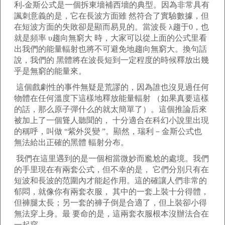
利-金斯公式是一個拆東墻補西墻的典型。因為非常具有
諷刺意義的是，它在長波方面雖 然符合了實驗數據，但
在短波方面的失敗卻是顯而易見的。當波長 λ趨于0，也
就是頻率 υ趨向無窮大 時，大家可以從上面的公式里看
出我們的能量輻射也將不可避免地趨向無窮大。換句話
說，我們的 黑體將在波長短到一定程度的時候釋放出幾
乎是無窮的能量來。
這個戲劇性的事件無疑是荒謬的，因為誰也沒見過任何
物體在任何溫度下這樣地釋放能量輻射 （如果真要這樣
的話，那么原子彈什么的就太簡單了）。這個推論后來
被加上了一個聳人聽聞的， 十分適合在科幻小說里出現
的稱呼，叫做 “紫外災變 ”。顯然，瑞利－金斯公式也
無法給出正確的黑體 輻射分布。
我們在這里遇到的是一個相當微妙而尷尬的處境。我們
的手里現在有兩套公式，但不幸的是， 它們分別只有在
短波和長波的范圍內才能起作用。這的確讓人們非常的
郁悶，就像你有兩套衣服， 其中的一套上裝十分得體，
但褲腿太長；另一套的褲子倒是合適了，但上裝卻小得
無法穿上身。最 要命的是，這兩套衣服根本沒辦法合在
一起穿。