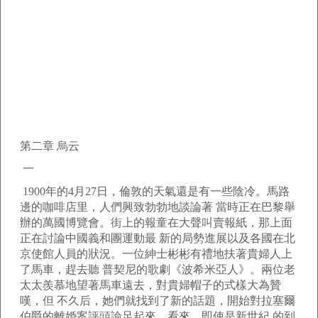
第二章 烏云
一
1900年的4月27日，倫敦的天氣還是有一些陰冷。馬路
邊的咖啡店里，人們興致勃勃地談論著 當時正在巴黎舉
辦的萬國博覽會。街上的報童在大聲叫賣報紙，那上面
正在討論中國義和團運動最 新的局勢進展以及各國在北
京使館人員的狀況。一位紳士彬彬有禮地扶著貴婦人上
了馬車，趕去聽 普契尼的歌劇《波希米亞人》。兩位老
太太羨慕地望著馬車遠去，對貴婦帽子的式樣大為贊
嘆，但 不久后，她們就找到了新的話題，開始對拉塞爾
伯爵的離婚案評頭論足起來。看來，即使是新世紀 的到