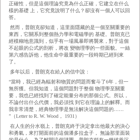
正確性，但是這個理論究竟為什么正確，它建立在什么
樣的基礎 上，它究竟說明了什么？卻沒有一個人可以回
答。
然而，普朗克卻知道，這里面隱藏的是一個至關重要的
東西，它關系到整個熱力學和電磁學的 基礎。普朗克已
經模糊地意識到，似乎有一場風暴即將襲來，對于這個
不起眼的公式的剖析，將改 變物理學的一些面貌。一絲
第六感告訴他，他生命中最重要的一段時期已經到來
了。
多年以后，普朗克在給人的信中說：
“當時，我已經為輻射和物質的問題而奮斗了6年，但一
無所獲。但我知道，這個問題對于整個 物理學至關重
要，我也已經找到了確定能量分布的那個公式。所以，
不論付出什么代價，我必須找 到它在理論上的解釋。而
我非常清楚，經典物理學是無法解決這個問題的……
”（Letter to R. W. Wood， 1931）
在人生的分水嶺上，普朗克終于決定拿出他最大的決心
和勇氣，來打開面前的這個潘多拉盒子， 無論那里面裝
的是什么。為了解開這個謎團，普朗克頗有一種破釜沉