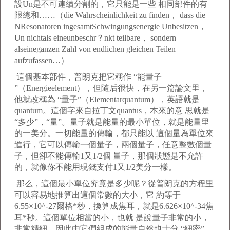
設Un是不可連續分割的，它只能是一些 相同部件的有
限總和……（die Wahrscheinlichkeit zu finden， dass die
NResonatoren ingesamtSchwingungsenergie Unbesitzen，
Un nichtals eineunbeschr？nkt teilbare， sondern
alseineganzen Zahl von endlichen gleichen Teilen
aufzufassen…）
這個基本部件，普朗克把它稱作 “能量子
”（Energieelement），但隨后很快，在另一篇論文里，
他就改稱為 “量子”（Elementarquantum），英語就是
quantum。這個字來自拉丁文quantus，本來的意 思就是
“多少”，“量”。量子就是能量的最小單位，就是能量里
的一美分。一切能量的傳輸，都只能以 這個量為單位來
進行，它可以傳輸一個量子，兩個量子，任意整數個量
子，但卻不能傳輸1又1/2個 量子，那個狀態是不允許
的，就像你不能用現錢支付1又1/2美分一樣。
那么，這個最小單位究竟是多少呢？從普朗克的方程里
可以容易地推算出這個常數的大小，它 約等于
6.55×10^-27爾格*秒，換算成焦耳，就是6.626×10^-34焦
耳*秒。這個單位相當的小，也就 是說量子非常的小，
非常精細。因此由它們組成的能量自然也十分 “細密”，