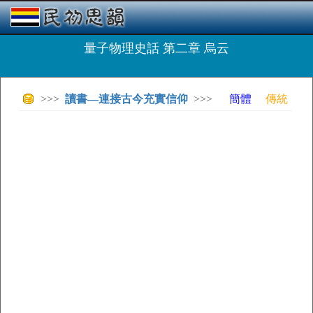
量子物理史話 第二章 烏云
>>>
讀書—連接古今充實信仰
>>>
簡體
傳統