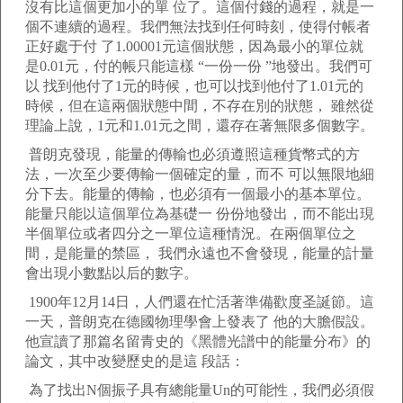
沒有比這個更加小的單 位了。這個付錢的過程，就是一
個不連續的過程。我們無法找到任何時刻，使得付帳者
正好處于付 了1.00001元這個狀態，因為最小的單位就
是0.01元，付的帳只能這樣 “一份一份 ”地發出。我們可
以 找到他付了1元的時候，也可以找到他付了1.01元的
時候，但在這兩個狀態中間，不存在別的狀態， 雖然從
理論上說，1元和1.01元之間，還存在著無限多個數字。
普朗克發現，能量的傳輸也必須遵照這種貨幣式的方
法，一次至少要傳輸一個確定的量，而不 可以無限地細
分下去。能量的傳輸，也必須有一個最小的基本單位。
能量只能以這個單位為基礎一 份份地發出，而不能出現
半個單位或者四分之一單位這種情況。在兩個單位之
間，是能量的禁區， 我們永遠也不會發現，能量的計量
會出現小數點以后的數字。
1900年12月14日，人們還在忙活著準備歡度圣誕節。這
一天，普朗克在德國物理學會上發表了 他的大膽假設。
他宣讀了那篇名留青史的《黑體光譜中的能量分布》的
論文，其中改變歷史的是這 段話：
為了找出N個振子具有總能量Un的可能性，我們必須假