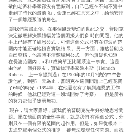
敬的老派科學家卻沒有意識到，自己已經在不知不覺中
走到了時代的最前 沿，命運已經在冥冥之中，給他安排
了一個離經叛道的角色。
讓我們言歸正傳。在那個風云變幻的世紀之交，普朗克
決定徹底解決黑體輻射這個困擾人們多 時的問題。他的
手上已經有了維恩公式，可惜這個公式只有在短波的范
圍內才能正確地預言實驗結 果。另一方面，雖然普朗克
自己聲稱，他當時不清楚瑞利公式，但他無疑也知道，
在長波范圍內，u 和T成簡單正比關系這一事實。這是
由他的一個好朋友，實驗物理學家魯本斯（Heinrich
Rubens， 上一章提到過）在1900年的10月7號的中午告
訴他的。到那一天為止，普朗克在這個問題上已經花費
了6年的時光（1894年，在他還沒有了解到維恩的工作
的時候，他就已經對這一領域開始了考察）， 但是所有
的努力都似乎徒勞無功。
現在，請大家肅靜，讓我們的普朗克先生好好地思考問
題。擺在他面前的全部事實，就是我們 有兩個公式，分
別只在一個有限的范圍內起作用。但是，如果從根本上
去追究那兩個公式的推導， 卻無法發現任何問題。而我