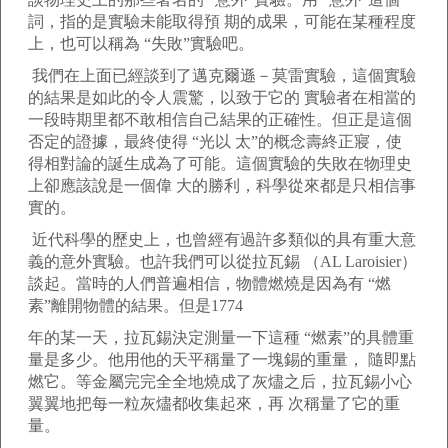
詞，指的是實驗未能取得預 期的成果，可能在某種程度
上，也可以稱為 “失敗”實驗吧。
我們在上面已經談到了邁克爾遜－莫雷實驗，這個實驗
的結果是如此的令人震驚，以致于它的 實驗者在相當的
一段時期里都不敢相信自己結果的正確性。但正是這個
否定的證據，最終使得 “光以 太”的概念壽終正寢，使
得相對論的誕生成為了可能。這個實驗的失敗在物理史
上卻應該說是一個偉 大的勝利，科學從來都是只相信事
實的。
近代科學的歷史上，也曾經有過許多類似的具有重大意
義的意外實驗。也許我們可以從拉瓦錫 （AL Laroisier）
談起。當時的人們普遍相信，物體燃燒是因為有 “燃
素”離開物體的結果。但是1774
年的某一天，拉瓦錫決定測量一下這種 “燃素”的具體重
量是多少。他用他的天平稱量了一塊錫的重量， 隨即點
燃它。等金屬完完全全地燒成了灰燼之后，拉瓦錫小心
翼翼地把每一粒灰燼都收集起來，再 次稱量了它的重
量。