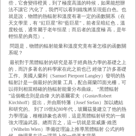
些，它會變得橙黃，到了極度高溫的時候，如果能想辦
法不讓它 汽化了，我們可以看到鐵塊將呈現藍白色。也
就是說，物體的熱輻射和溫度有著一定的函數關系（在
天文學里，有 “紅巨星”和“藍巨星”，前者呈暗紅色，溫
度較低，通常屬于老年恒星；而后者的溫度極 高，是年
輕恒星的典范）。
問題是，物體的輻射能量和溫度究竟有著怎樣的函數關
系呢？
最初對于黑體輻射的研究是基于經典熱力學的基礎之上
的，而許多著名的科學家在此之前也已 經做了許多基礎
工作。美國人蘭利（Samuel Pierpont Langley）發明的熱
輻射計是一個最好的測量 工具，配合羅蘭凹面光柵，可
以得到相當精確的熱輻射能量分布曲線。 “黑體輻射
”這個概念則是由偉 大的基爾霍夫（GustavRobert
Kirchhoff）提出，并由斯特藩（Josef Stefan）加以總結
和研究的。 到了19世紀80年代，玻爾茲曼建立了他的熱
力學理論，種種跡象也表明，這是黑體輻射研究的一個
強大理論武器。總而言之，這一切就是當威廉·維恩
（Wilhelm Wien）準備從理論上推導黑體輻射 公式的時
候，物理界在這一課題上的一些基本背景。