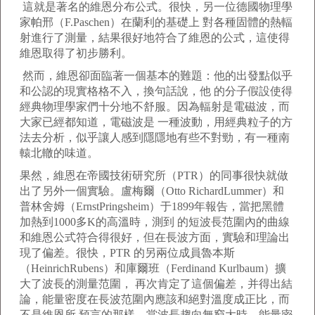
這就是著名的維恩分布公式。很快，另一位德國物理學
家帕邢（F.Paschen）在蘭利的基礎上 對各種固體的熱輻
射進行了測量，結果很好地符合了維恩的公式，這使得
維恩取得了初步勝利。
然而，維恩卻面臨著一個基本的難題：他的出發點似乎
和公認的現實格格不入，換句話說，他 的分子假設使得
經典物理學家們十分地不舒服。因為輻射是電磁波，而
大家已經都知道，電磁波是 一種波動，用經典粒子的方
法去分析，似乎讓人感到隱隱地有些不對勁，有一種南
轅北轍的味道。
果然，維恩在帝國技術研究所（PTR）的同事很快就做
出了另外一個實驗。盧梅爾（Otto RichardLummer）和
普林舍姆（ErnstPringsheim）于1899年報告，當把黑體
加熱到1000多K的高溫時，測到 的短波長范圍內的曲線
和維恩公式符合得很好，但在長波方面，實驗和理論出
現了偏差。很快，PTR 的另兩位成員魯本斯
（HeinrichRubens）和庫爾班（Ferdinand Kurlbaum）擴
大了波長的測量范圍， 再次肯定了這個偏差，并得出結
論，能量密度在長波范圍內應該和絕對溫度成正比，而
不是維恩所 預言的那樣，當波長趨向無窮大時，能量密