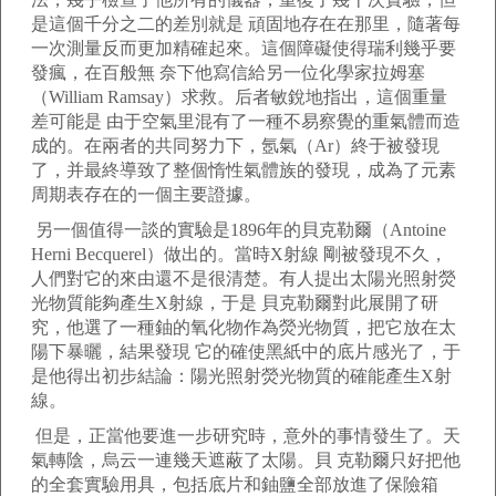
是這個千分之二的差別就是 頑固地存在在那里，隨著每
一次測量反而更加精確起來。這個障礙使得瑞利幾乎要
發瘋，在百般無 奈下他寫信給另一位化學家拉姆塞
（William Ramsay）求救。后者敏銳地指出，這個重量
差可能是 由于空氣里混有了一種不易察覺的重氣體而造
成的。在兩者的共同努力下，氬氣（Ar）終于被發現
了，并最終導致了整個惰性氣體族的發現，成為了元素
周期表存在的一個主要證據。
另一個值得一談的實驗是1896年的貝克勒爾（Antoine
Herni Becquerel）做出的。當時X射線 剛被發現不久，
人們對它的來由還不是很清楚。有人提出太陽光照射熒
光物質能夠產生X射線，于是 貝克勒爾對此展開了研
究，他選了一種鈾的氧化物作為熒光物質，把它放在太
陽下暴曬，結果發現 它的確使黑紙中的底片感光了，于
是他得出初步結論：陽光照射熒光物質的確能產生X射
線。
但是，正當他要進一步研究時，意外的事情發生了。天
氣轉陰，烏云一連幾天遮蔽了太陽。貝 克勒爾只好把他
的全套實驗用具，包括底片和鈾鹽全部放進了保險箱