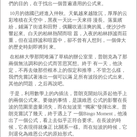
們的目的，在于找出一個普遍適用的公式來。
10月的德國已經進入仲秋。天氣越來越陰沉，厚厚的云
彩堆積在天空中，黑夜一天比一天來得 漫長。落葉繽
紛，鋪滿了街道和田野，偶爾吹過涼爽的風，便沙沙作
響起來。白天的柏林熱鬧而喧 囂，入夜的柏林靜謐而莊
重，但在這靜謐和喧囂中，卻不曾有人想到，一個偉大
的歷史時刻即將到 來。
在柏林大學那間堆滿了草稿的辦公室里，普朗克為了那
兩個無法調和的公式而苦思冥想。終于 有一天，他決
定，不再去做那些根本上的假定和推導，不管怎么樣，
我們先嘗試著湊出一個可以滿 足所有波段的公式出來。
其他的問題，之后再說吧。
于是，利用數學上的內插法，普朗克開始玩弄起他手上
的兩個公式來。要做的事情，是讓維恩 公式的影響在長
波的范圍里盡量消失，而在短波里 “獨家”發揮出來。普
朗克嘗試了幾天，終于遇上了 一個Bingo Moment，他湊
出了一個公式，看上去似乎正符合要求。在長波的時
候，它表現得就像正 比關系一樣。而在短波的時候，它
則退化為維恩公式的原始形式。