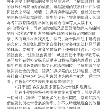
并不需要了解知識的發生與發展過程。了解知識對社會
的發展和自我適應的價值。這種認知的積累好比在個體
與社會之間砌一堵墻，知識磚塊疊砌越高，個體與社會
的割裂似乎就越嚴重。學生即便有了豐富的知識，卻因
為各知識都隨相應不同的傳遞通道而存入大腦不同
的“儲蓄箱”中，而存儲的知識又是面對著教師人為編制
的與“儲蓄箱”中相應的知識對應的各種特定的問題情
景，因而無法在自我反思、探究、融合與重組中建構新
的文化，也就難以面對來自復雜社會各種無法預見問題
的挑戰。要知道，教育的價值在于使知識社會化、使個
體社會化。“注重社會實踐”，就是要使小學數學教育成
為開放的在對社會探求活動中自我積累的完善過程，讓
學生在獲得必要的科學文化知識的同時，了解知識的發
展與其社會的價值，認識知識探索的方法和途徑，提高
在社會活動中進行決策和參與改造的基本能力。通常地
看，在教育中它常表現出這樣幾個特征：
1.對學習對象賦以更多更強的社會性與現實性
即在小學數學學科教學中實施素質教育，就要通過
一切可能，讓學生了解更多的社會性問題，滲透知識的
價值及其與社會發展的聯系，并不失時機地融合其他相
關學科的知識，使學生能更全面地了解社會。