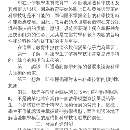
即在小學數學素質教育中，不斷地滲透科學技術及
其價值與思想。因為教育要始終跟上日益發展與變革的
科學技術是不可能的，而個體不掌握全新的科學技術就
不能適應發展。因此，教育必須承担培養個體在充分認
識科學技術的價值、思想、規范等基礎上獨立掌握并創
造技術能力的使命。尤其是在當前學科教育內容的昔時
性和分科性的前提下顯的更為重要。
在這里，教育中抓住這么幾個變量似乎尤為重要：
第一，了解，即讓學生了解科學技術常常是跨學科
的，綜合的和指向未來的。
第二，認識，即通過對數學知識的發展來認識科學
與技術的價值。
第三，想象，即積極倡導對未來科學技術的預測和
想象。
例如：我們在教學中歸納諸如"S=vt"這些數學關系
時，不是簡單地將它當作一個數學模型直接呈現給學
生，而是將它們置于科學與技術發展的背景下。這樣，
學生不僅能認識并掌握這些數學模型，而且能適時地了
解這些數學模型的建構對科學技術發展的價值。
三、發展創造潛能