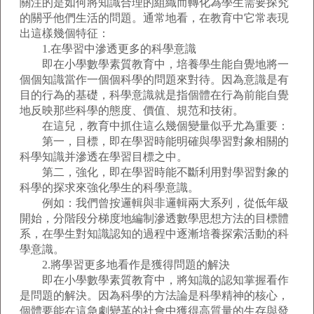
關注的是如何將知識合理的組織而轉化為學生需要探究
的關乎他們生活的問題。通常地看，在教育中它常表現
出這樣幾個特征：
1.在學習中滲透更多的科學意識
即在小學數學素質教育中，培養學生能自覺地將一
個個知識當作一個個科學的問題來對待。因為意識是有
目的行為的基礎，科學意識就是指個體在行為前能自覺
地反映那些科學的態度、價值、規范和技術。
在這兒，教育中抓住這么幾個變量似乎尤為重要：
第一，目標，即在學習時能明確與學習對象相關的
科學知識并滲透在學習目標之中。
第二，強化，即在學習時能不斷利用對學習對象的
科學的探求來強化學生的科學意識。
例如：我們曾按邏輯與非邏輯兩大系列，從低年級
開始，分階段分梯度地編制滲透數學思想方法的目標體
系，在學生對知識認知的過程中逐漸培養探索活動的科
學意識。
2.將學習更多地看作是獲得問題的解決
即在小學數學素質教育中，將知識的認知掌握看作
是問題的解決。因為科學的方法論是科學精神的核心，
個體要能在這急劇變革的社會中獲得高質量的生存與發