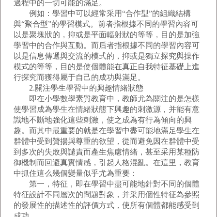
過程中的一切可能的滿足。
例如：學習中可以經常采用“合作型”的組織結構
與“聚合型”的學習模式。前者指根據不同的學習內容可
以是聚塊狀的，抑或是平面輻射狀的等等，目的是加強
學習中的合作與互動。而后者指根據不同的學習內容可
以是信息傳遞與交流的模式的，抑或是獨立探究與操作
模式的等等，目的是使個體能在真正自我特征基礎上進
行探究而獲得屬于自己的成功與滿足。
2.關注學生學習中的興趣情緒狀態
即在小學數學素質教育中，教師尤為關注的是怎樣
使學習成為學生在情緒狀態下興趣的刺激源，并能有意
識地不斷地強化這些刺激，使之成為有行為傾向的興
趣。而其中最重要的就是在學習中盡可能地滿足學生在
群體中受到贊揚與尊重的欲望，從而避免因在群體中受
到多次的失敗與譴責而產生焦慮情緒，甚至采用某種防
御機制而回避真實情感，引起人格混亂。在這里，教育
中抓住這么幾個變量似乎尤為重要：
第一，特征，即在學習中盡可能地針對不同的個體
特征設計不同層次的問題對象，并采用個性特征為參照
的發展性的描述性的評價方式，使所有個體都能感受到
成功。