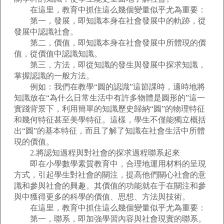
在這里，教育中抓住這么幾個變量似乎尤為重要：
第一，發展，即知識本身在社會發展中的軌跡，從
發展中認識社會。
第二，價值，即知識本身在社會發展中所體現的價
值，從價值中認識知識。
第三，方法，即從知識的發生與發展中探求知識，
掌握認識的一般方法。
例如：我們在教學“圓的認識”這節課時，適時地將
知識放在“為什么日常生活中有許多物體是圓形的”這一
實踐背景下，利用簡單的知識歷史歸納“圓”的物理特征
和幾何特征甚至美學特征。這樣，學生不僅能獨立概括
出“圓”的基本特征，而且了解了知識在社會生活中所體
現的價值。
2.將認知過程與對社會的探求過程聯系起來
即在小學數學素質教育中，合理地運用材料的呈現
方式，引起學生對社會的關注，提高他們關心社會的意
識和參與社會的興趣。其價值的功能就在于在關注和參
與中獲得更多的科學的價值、思想、方法與技術。
在這里，教育中抓住這么幾個變量似乎尤為重要：
第一，聯系，即加強學習內容與社會現實的聯系。