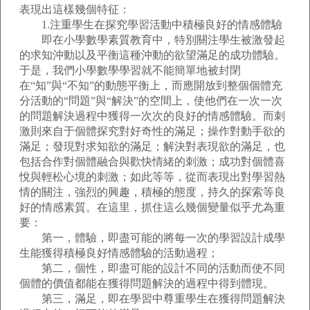
表現出這樣幾個特征：
1.注重學生在探究學習活動中積極良好的情感體驗
即在小學數學素質教育中，特別關注學生被激發起
的求知沖動以及平衡這種沖動的欲望滿足的成功體驗。
于是，我們小學數學學習就不能簡單地被封閉
在“知”與“不知”的動態平衡上，而應開放到整個個體充
分活動的“問題”與“解決”的空間上，使他們在一次一次
的問題解決過程中獲得一次次的良好的情感體驗。而刺
激則來自于個體探究對好奇性的滿足；操作對動手欲的
滿足；發現對求知欲的滿足；解決對表現欲的滿足，也
包括合作對個體融合與歡快情緒的刺激；成功對個體喜
悅與輕松心境的刺激；如此等等，從而表現出對學習熱
情的關注，強烈的興趣，積極的態度，持久的探索等良
好的情感素質。在這里，抓住這么幾個變量似乎尤為重
要：
第一，體驗，即盡可能的將每一次的學習設計成學
生能獲得積極良好情感體驗的活動過程；
第二，個性，即盡可能的設計不同的活動而使不同
個體的價值都能在獲得問題解決的過程中得到體現。
第三，滿足，即在學習中尊重學生在獲得問題解決