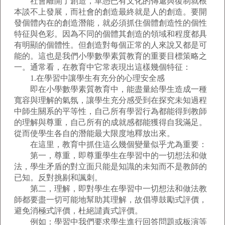
社會離開了創造，單憑已有文化的傳遞與復制就根
本談不上發展，而社會的創造最終就是人的創造。要開
發個體內在的創造潛能，就必須抓住個體創造性的個性
特征與色彩。因為不同的個體其創造的領域和程度都具
有明顯的個體性。但創造對每個正常的人來說又都是可
能的。這也是我們小學數學素質教育的重要目標策略之
一。通常看，在教育中它常表現出這樣幾個特征：
1.在學習中讓學生有充分的心理安全感
即在小學數學素質教育中，能盡量給學生造成一種
寬容與理解的氣氛，讓學生充分感受到在探究未知過程
中師生關系的平等性，自己所有學習行為都能得到教師
的理解與尊重，自己所有的成就感都能獲得自我滿足。
從而使學生各自的潛能最大限度地釋放出來。
在這里，教育中抓住這么幾個變量似乎尤為重要：
第一，尊重，即尊重學生在學習中的一切想法和做
法，學生矛盾的對立面只能是知識的未知而不是教師的
已知。反對挑剔和諷刺。
第二，理解，即對學生在學習中一切想法和做法教
師都要盡一切可能地幫助其理解，故倡導鼓勵式評價，
避免消極式評價，杜絕譴責式評價。
例如：學習中我們要求學生進行回答問題或板演等