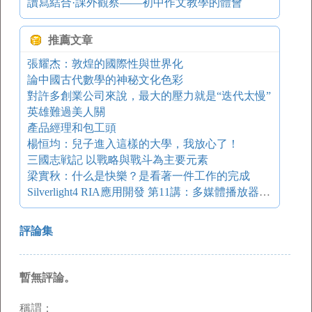
讀寫結合·課外觀察——初中作文教學的體會
推薦文章
張耀杰：敦煌的國際性與世界化
論中國古代數學的神秘文化色彩
對許多創業公司來說，最大的壓力就是“迭代太慢”
英雄難過美人關
產品經理和包工頭
楊恒均：兒子進入這樣的大學，我放心了！
三國志戦記 以戰略與戰斗為主要元素
梁實秋：什么是快樂？是看著一件工作的完成
Silverlight4 RIA應用開發 第11講：多媒體播放器開發
評論集
暫無評論。
稱謂：