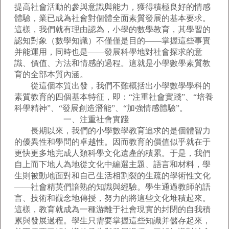
提高社會活動的參與意識與能力，獲得積極良好的情感
體驗，業已成為社會對個體全面素質發展的基本要求。
這樣，我們就有理由認為，小學的數學教育，其學習的
認知對象（數學知識）不僅僅是目的——掌握這些事實
并能運用，同時也是——發展科學地對社會探求的意
識、價值、方法和情感的過程。這就是小學數學素質教
育的全部本質內涵。
從這個本質出發，我們不難概括出小學數學學科的
素質教育的四個基本特征，即：“注重社會實踐”、“培養
科學精神”、“發展創造潛能”、“加強情感體驗”。
一、注重社會實踐
長期以來，我們的小學數學教育追求的是個體智力
的優異性和學問的卓越性。因而教育的價值似乎就在于
更快更多地完成人類科學文化遺產的積累。于是，我們
自上而下地人為地從文化中編選主題、語言和材料，學
生則被動地面對和自己生活相割裂的生疏的學術性文化
——社會精英們諳熟的知識與經驗。學生通過教師的語
言、技術和觀念地傳授，努力的將這些文化堆積起來。
這樣，教育就成為一種游離于社會現實的封閉的自我積
累與發展過程。學生只需要掌握這些知識并儲存起來，