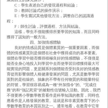
C：學生表述自己的發現過程和結論；
D：教師討論式的操作演示；
E：學生嘗試其他發現方法，調整自己的認識過
程；
F：師生討論，評價過程、方法與結論。
這樣，學生不僅能獲得所要學習的知識，而且同時
獲得了認知的一般方法。
四、加強情感體驗
良好的情感品質是個體素質的一個重要因素，而個
體的情感素質則是個體在社會中獲得成功的基本要素。
個體在學習中能否獲得積極良好的情感體驗，不僅僅是
能否全身心地投入到學習中去而使學習目標獲得最大可
能實現的問題，更是關系到個體能否受到良好的情感教
育從而影響個體人格健康發展的問題，尤其是數學學習
面對的是枯燥的、抽象的不帶有任何物質的和能量特征
的符號，學習很容易成為一種“外加指令”的、“完成任
務”的和“強記死背”的被動性信號輸入活動。因此，我們
不僅要將小學數學教育看作是科學知識的教育，同時也
應看作是人格發展的教育。這就是和非素質教育下的小
學數學教育的本質區別之一。通常地看，在教育中它常