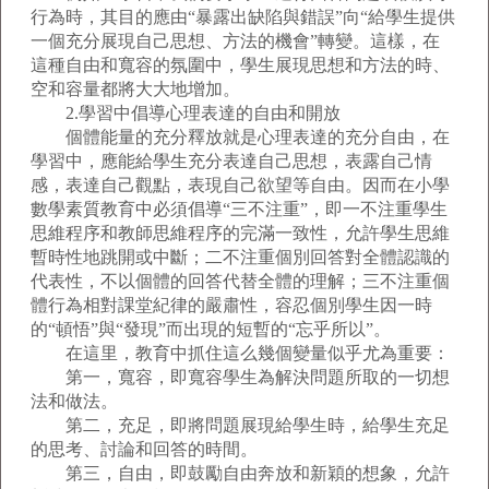
行為時，其目的應由“暴露出缺陷與錯誤”向“給學生提供
一個充分展現自己思想、方法的機會”轉變。這樣，在
這種自由和寬容的氛圍中，學生展現思想和方法的時、
空和容量都將大大地增加。
2.學習中倡導心理表達的自由和開放
個體能量的充分釋放就是心理表達的充分自由，在
學習中，應能給學生充分表達自己思想，表露自己情
感，表達自己觀點，表現自己欲望等自由。因而在小學
數學素質教育中必須倡導“三不注重”，即一不注重學生
思維程序和教師思維程序的完滿一致性，允許學生思維
暫時性地跳開或中斷；二不注重個別回答對全體認識的
代表性，不以個體的回答代替全體的理解；三不注重個
體行為相對課堂紀律的嚴肅性，容忍個別學生因一時
的“頓悟”與“發現”而出現的短暫的“忘乎所以”。
在這里，教育中抓住這么幾個變量似乎尤為重要：
第一，寬容，即寬容學生為解決問題所取的一切想
法和做法。
第二，充足，即將問題展現給學生時，給學生充足
的思考、討論和回答的時間。
第三，自由，即鼓勵自由奔放和新穎的想象，允許