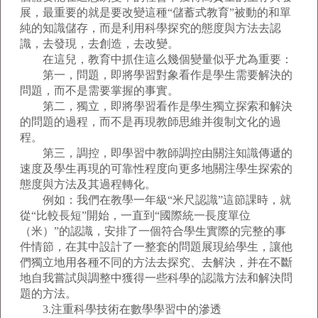
展，最重要的就是要改變這種“儲蓄式教育”被動的和單
純的知識儲存，而是利用科學探究的態度與方法去認
識，去發現，去創造，去改變。
在這兒，教育中抓住這么幾個變量似乎尤為重要：
第一，問題，即將學習對象看作是學生需要解決的
問題，而不是需要掌握的事實。
第二，獨立，即將學習看作是學生獨立探索和解決
的問題的過程，而不是再現教師思維并復制文化的過
程。
第三，調控，即學習中教師調控由關注知識傳遞的
速度及學生再現的可靠性程度向更多地關注學生探索的
態度與方法及其過程轉化。
例如：我們在教學一年級“米尺認識”這節課時，就
從“比較長短”開始，一直到“國際統一長度單位
（米）”的認識，安排了一個符合學生實際的完整的事
件情節，在其中設計了一整套的問題展現給學生，讓他
們獨立地用各種不同的方法去探究、去解決，并在不斷
地自我嘗試與調整中獲得一些科學的認識方法和解決問
題的方法。
3.注重科學技術在數學學習中的滲透