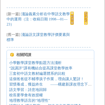
[新一篇]
淺論義素分析在中學語文教學
中的運用（注：收稿日期 1998—01—
23）
[舊一篇]
淺論語文課堂教學評價要素與
標準
相關閱讀
小學數學課堂教學點題方法淺析
“說講評”課有機結合提高課堂教學效率
三套初中語文教材編選體系的比較
這個爸爸從不輔導孩子作業，理由讓人驚訝！
習慣養成，獲益終生 ——構建新課改理念下“大語文習慣養成”的體系
語文學習：詩意地回歸
校長要學會有效授權
地理教學語言的“地理性”