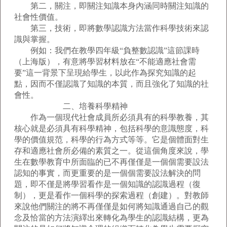
第二，關注，即關注知識本身內涵同時關注知識的
社會性價值。
第三，技術，即將數學認識方法當作科學技術來認
識與掌握。
例如：我們在教學四年級“負整數認識”這節課時
（上海版），有意將學習材料放在“不能適應社會需
要”這一背景下呈現給學生，以此作為探究知識的起
點，因而不僅認識了知識的本質，而且強化了知識的社
會性。
二、培養科學精神
作為一個現代社會成員所必須具有的科學教養，其
核心就是必須具有科學精神，包括科學的意識態度，科
學的價值規范，科學的行為方式等等。它是個體面對生
存和適應社會所必備的素質之一。從這個角度來說，學
生在數學教育中所面臨的已不再僅僅是一個個需要設法
認知的事實，而更重要的是一個個需要設法解決的問
題，即不僅是將學習看作是一個知識的認識過程（復
制），更是看作一個科學的探索過程（創建）。對教師
來說他們關注的將不再僅僅是如何將知識通過自己的觀
念及恰當的方法演繹出來轉化為學生的認識結構，更為