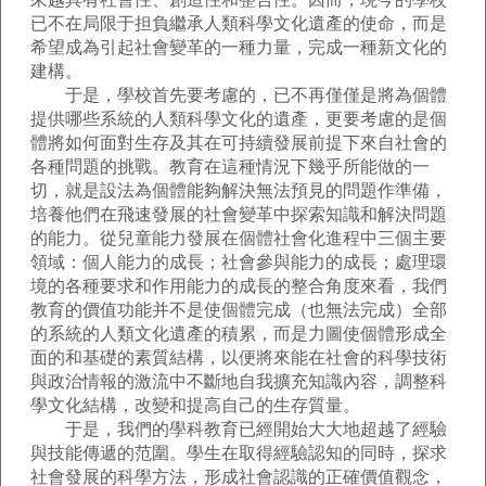
已不在局限于担負繼承人類科學文化遺產的使命，而是
希望成為引起社會變革的一種力量，完成一種新文化的
建構。
于是，學校首先要考慮的，已不再僅僅是將為個體
提供哪些系統的人類科學文化的遺產，更要考慮的是個
體將如何面對生存及其在可持續發展前提下來自社會的
各種問題的挑戰。教育在這種情況下幾乎所能做的一
切，就是設法為個體能夠解決無法預見的問題作準備，
培養他們在飛速發展的社會變革中探索知識和解決問題
的能力。從兒童能力發展在個體社會化進程中三個主要
領域：個人能力的成長；社會參與能力的成長；處理環
境的各種要求和作用能力的成長的整合角度來看，我們
教育的價值功能并不是使個體完成（也無法完成）全部
的系統的人類文化遺產的積累，而是力圖使個體形成全
面的和基礎的素質結構，以便將來能在社會的科學技術
與政治情報的激流中不斷地自我擴充知識內容，調整科
學文化結構，改變和提高自己的生存質量。
于是，我們的學科教育已經開始大大地超越了經驗
與技能傳遞的范圍。學生在取得經驗認知的同時，探求
社會發展的科學方法，形成社會認識的正確價值觀念，