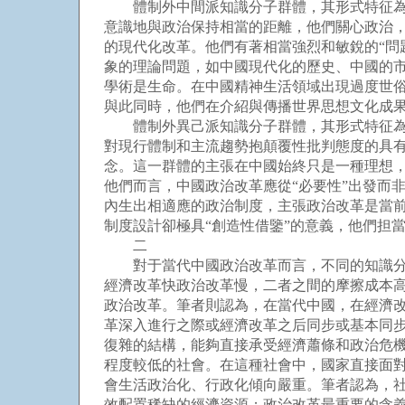
體制外中間派知識分子群體，其形式特征為“學
意識地與政治保持相當的距離，他們關心政治，
的現代化改革。他們有著相當強烈和敏銳的“問
象的理論問題，如中國現代化的歷史、中國的市
學術是生命。在中國精神生活領域出現過度世俗
與此同時，他們在介紹與傳播世界思想文化成
體制外異己派知識分子群體，其形式特征為“西
對現行體制和主流趨勢抱顛覆性批判態度的具有
念。這一群體的主張在中國始終只是一種理想
他們而言，中國政治改革應從“必要性”出發而非
內生出相適應的政治制度，主張政治改革是當前
制度設計卻極具“創造性借鑒”的意義，他們担
二
對于當代中國政治改革而言，不同的知識分子
經濟改革快政治改革慢，二者之間的摩擦成本
政治改革。筆者則認為，在當代中國，在經濟改
革深入進行之際或經濟改革之后同步或基本同
復雜的結構，能夠直接承受經濟蕭條和政治危
程度較低的社會。在這種社會中，國家直接面
會生活政治化、行政化傾向嚴重。筆者認為，
效配置稀缺的經濟資源；政治改革最重要的含