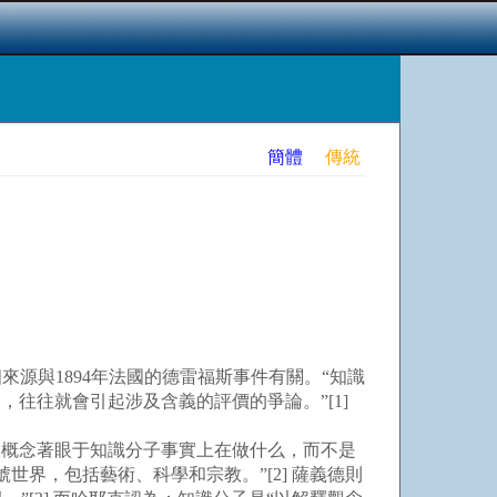
簡體
傳統
的第二個來源與1894年法國的德雷福斯事件有關。“知識
往往就會引起涉及含義的評價的爭論。”[1]
概念著眼于知識分子事實上在做什么，而不是
界，包括藝術、科學和宗教。”[2] 薩義德則