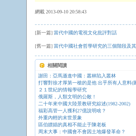
網載 2013-09-10 20:58:43
[新一篇]
當代中國的電視文化批評對話
[舊一篇]
當代中國社會哲學研究的三個階段及
相關閱讀
謝田：亞馬遜進中國：叢林陷入叢林
打響對徐才厚第一槍的是他 出乎所有人意料(圖
２１世紀的情報學研究
俄羅斯，人類文明的公敵！
二十年來中國大陸景教研究綜述(1982-2002)
福彩高管一人獲利27億說明啥？
外重內輕的末世景象
區伯嫖娼的真相不能止于陳老板
周末大事：中國會不會因土地爆發革命？