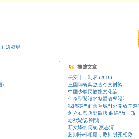
其主題嬗變
推薦文章
長安十二時辰 (2019)
)
三國傳統典故古今文對談
中國少數民族龍文化論
任務型閱讀的整體教學設計
我國零售商業領域對外開放問題
蔣介石曾孫開微博 曲線“反一攻一
老殘游記 劉鶚
新文學的傳統 夏志清
勝則舉杯相慶，敗則拼死相救