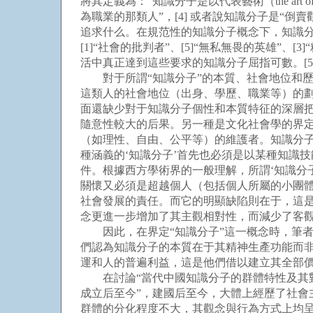
將其定義為：“知識分子是以代表藝術（the art 
為職業的那類人”，[4] 或者說知識分子是“倒
追求什么。在規范性的知識分子概念下，知識分子
[1]“社會的批判者”、[5]“無私無畏的英雄”
活中真正達到這些要求的知識分子屈指可數。[5
對于所謂“知識分子”的本質、社會地位和歷
這類人的社會地位（出身、學歷、職業等）的
面還缺少對于知識分子個性和本質特征的深層
隨意性較大的后果。另一種是文化社會學的界定
（如理性、自由、公平等）的維護者。知識分
種涵義的‘知識分子’首先也必須是以某種知識
件。根據西方學術界的一般理解，所謂‘知識分
關懷又必須是超越個人（包括個人所屬的小團體
社會發展的責任。而它的明顯缺陷則在于，這是
念更進一步增加了其主觀相對性，而減少了客
因此，在界定“知識分子”這一概念時，筆者
們認為知識分子的本質在于其精神生產功能而
運和人的普遍利益，這是他們借以建立其全部
在討論“當代中國知識分子的群體特性及其對中
成立后至今”，建國后至今，大體上經歷了社
群體的分化程度不大，其觀念與行為方式上均呈