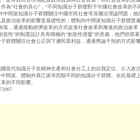
作為“社會的良心”，“不同知識分子群體對于中國社會改革的不
制外中間派知識分子群體關注中國市民社會等深層次理論問題，他
以及政治改革的影響是基礎性的；體制內中間派知識分子群體普遍
治決策，通過推動經濟改革的方式促進社會改革和漸進的政治改革
創造性”的制度設計具有積極的“創造性借鑒”的意義，他們担當
分子群體關注社會公正與下層民眾利益，通過輿論干預的方式影
我國當代知識分子在精神生產和社會分工上的自我定位、介入政
外中間派、體制外異己派等四類不同的知識分子群體。在此基礎
改革的不同影響。
2007