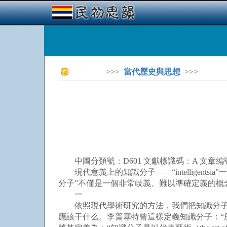
>>>
當代歷史與思想
>>>
中圖分類號：D601 文獻標識碼：A 文章編號：100
現代意義上的知識分子——“intelligentsia
分子”不僅是一個非常歧義、難以準確定義的概
一
依照現代學術研究的方法，我們把知識分子這
應該干什么。李普塞特曾這樣定義知識分子：“