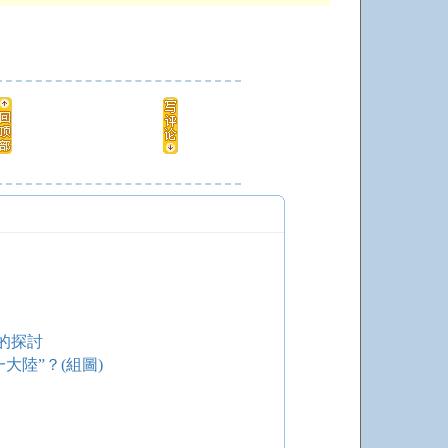
的探討
大陸”？(組圖)