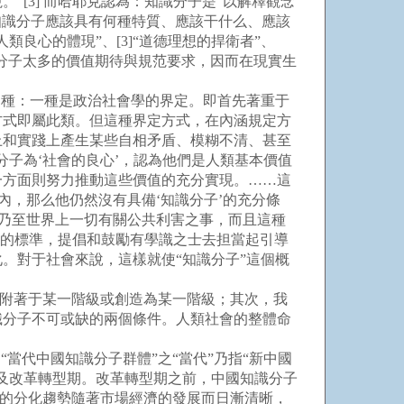
電視。”[3] 而哈耶克認為：知識分子是“以解釋觀念
眼于知識分子應該具有何種特質、應該干什么、應該
良心的體現”、[3]“道德理想的捍衛者”、
了對知識分子太多的價值期待與規范要求，因而在現實生
種：一種是政治社會學的界定。即首先著重于
方式即屬此類。但這種界定方式，在內涵規定方
上和實踐上產生某些自相矛盾、模糊不清、甚至
子為‘社會的良心’，認為他們是人類基本價值
一方面則努力推動這些價值的充分實現。……這
內，那么他仍然沒有具備‘知識分子’的充分條
會乃至世界上一切有關公共利害之事，而且這種
高的標準，提倡和鼓勵有學識之士去担當起引導
。對于社會來說，這樣就使“知識分子”這個概
地附著于某一階級或創造為某一階級；其次，我
識分子不可或缺的兩個條件。人類社會的整體命
代中國知識分子群體”之“當代”乃指“新中國
及改革轉型期。改革轉型期之前，中國知識分子
體的分化趨勢隨著市場經濟的發展而日漸清晰，