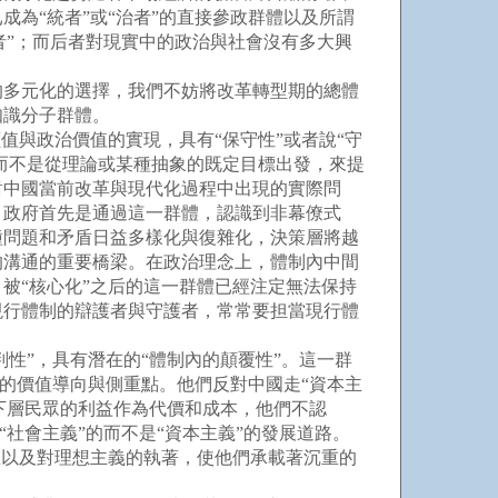
為“統者”或“治者”的直接參政群體以及所謂
者”；而后者對現實中的政治與社會沒有多大興
多元化的選擇，我們不妨將改革轉型期的總體
知識分子群體。
與政治價值的實現，具有“保守性”或者說“守
而不是從理論或某種抽象的既定目標出發，來提
對中國當前改革與現代化過程中出現的實際問
。政府首先是通過這一群體，認識到非幕僚式
種問題和矛盾日益多樣化與復雜化，決策層將越
的溝通的重要橋梁。在政治理念上，體制內中間
被“核心化”之后的這一群體已經注定無法保持
現行體制的辯護者與守護者，常常要担當現行體
性”，具有潛在的“體制內的顛覆性”。這一群
層的價值導向與側重點。他們反對中國走“資本主
數下層民眾的利益作為代價和成本，他們不認
社會主義”的而不是“資本主義”的發展道路。
想以及對理想主義的執著，使他們承載著沉重的