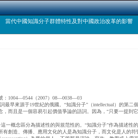
當代中國知識分子群體特性及對中國政治改革的影響
4—0544（2007）08—0038—03
”一詞最早來源于19世紀的俄國。“知識分子”（intellectual）
念，而且是一個容易引起價值爭論的語詞。因為，“只要一提到它，
一概念區分為描述性的與規范性的。“知識分子”作為描述性的
所有創造、傳播、應用文化的人是為知識分子，而文化是人的符號世