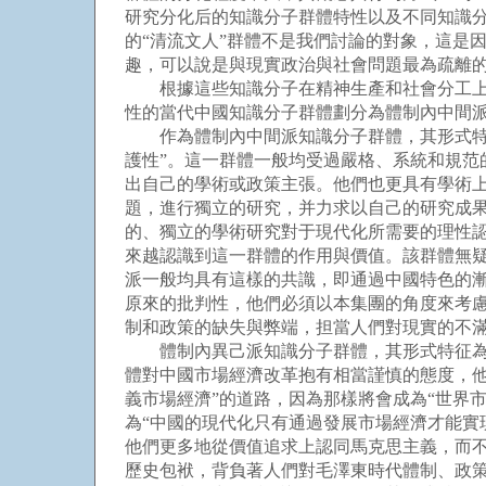
研究分化后的知識分子群體特性以及不同知識分
的“清流文人”群體不是我們討論的對象，這是
趣，可以說是與現實政治與社會問題最為疏離的
根據這些知識分子在精神生產和社會分工上的
性的當代中國知識分子群體劃分為體制內中間
作為體制內中間派知識分子群體，其形式特征為
護性”。這一群體一般均受過嚴格、系統和規范
出自己的學術或政策主張。他們也更具有學術
題，進行獨立的研究，并力求以自己的研究成
的、獨立的學術研究對于現代化所需要的理性
來越認識到這一群體的作用與價值。該群體無
派一般均具有這樣的共識，即通過中國特色的漸
原來的批判性，他們必須以本集團的角度來考
制和政策的缺失與弊端，担當人們對現實的不
體制內異己派知識分子群體，其形式特征為“理
體對中國市場經濟改革抱有相當謹慎的態度，他
義市場經濟”的道路，因為那樣將會成為“世界
為“中國的現代化只有通過發展市場經濟才能實現
他們更多地從價值追求上認同馬克思主義，而不
歷史包袱，背負著人們對毛澤東時代體制、政