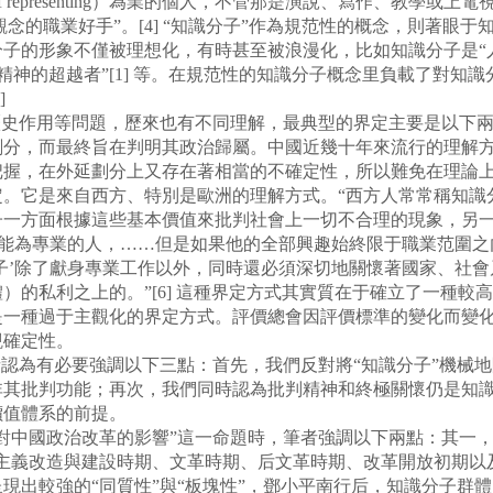
of representing）為業的個人，不管那是演說、寫作、教學或上
賣觀念的職業好手”。[4] “知識分子”作為規范性的概念，則著
的形象不僅被理想化，有時甚至被浪漫化，比如知識分子是“人類
、[3]“精神的超越者”[1] 等。在規范性的知識分子概念里負載
]
史作用等問題，歷來也有不同理解，最典型的界定主要是以下兩
劃分，而最終旨在判明其政治歸屬。中國近幾十年來流行的理解
把握，在外延劃分上又存在著相當的不確定性，所以難免在理論
。它是來自西方、特別是歐洲的理解方式。“西方人常常稱知識分
子一方面根據這些基本價值來批判社會上一切不合理的現象，另
技能為專業的人，……但是如果他的全部興趣始終限于職業范圍之
子’除了獻身專業工作以外，同時還必須深切地關懷著國家、社
）的私利之上的。”[6] 這種界定方式其實質在于確立了一種較
一種過于主觀化的界定方式。評價總會因評價標準的變化而變化
觀確定性。
認為有必要強調以下三點：首先，我們反對將“知識分子”機械
非其批判功能；再次，我們同時認為批判精神和終極關懷仍是知
價值體系的前提。
國政治改革的影響”這一命題時，筆者強調以下兩點：其一，“當
會主義改造與建設時期、文革時期、后文革時期、改革開放初期以
現出較強的“同質性”與“板塊性”，鄧小平南行后，知識分子群