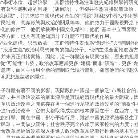
術本位、超然治學”，其群體特性為注重歷史紀錄與學術研究的
有著“不感興趣的興趣”（胡適語），但卻并不想直接影響政治
題意識”，并力求從中國現代化產生的“問題”與困惑中尋找學術
民社會、意識形態與政治的關系等等。他們致力于國際視野之下的
化的條件下，他們承載著中國文化精神，他們“基本中立而客觀
果等方面，也具有其他知識分子群體不可取代的作用。
化建構、思想啟蒙”，其群體特性表現為“創造性”與“體制外
“浪漫主義”政治與思想傾向的知識分子。他們主張全面推進西
，并未真正付諸實施。因此，這一群體沒有現實包袱，歷史負担
從“可能性”出發，政治改革應當更多“建構”而非“演進”，更多“
急需，而且主張用全新的體制取代現行體制。雖然他們的理想失
當著思想啟蒙者的重任。
群體有著不同的影響。現階段的中國是一個缺乏“市民社會的自
高昂，并且政治改革的嚴重滯后是實現經濟現代化的最大阻礙，
革與政治改革之間還存在著一個進行系統的政治改革的“前提性
步進行政治改革，它們大都取得成功的根本原因在于：在西方，
機的打擊。而在中國，鄧小平南行后，雖然中國的經濟結構發生
對民眾，中間缺少緩沖；社會秩序完全依賴于國家控制的力度；
社會改革是經濟改革深入推進與政治改革系統漸行推進的基本前
義，是有效而合理地配置政治資源與社會資源；而社會改革的意