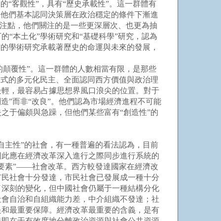
“客觀性”，具有“歷史承載性”。這一群體有
，他們基本認同決策層在政治穩定的條件下漸進
關注點，他們關注的是一些更深層次、也更為抽
“本土化”學術研究和“基礎科學”研究，認為
”的學術研究承載著歷史的命運與未來的發展，
的顛覆性”。這一群體的人數相當有限，是那些
方式的多元化民主、全面認同西方價值與政治理
最輕，最容易占據思想界風口浪尖的位置。對于
創造”而非“改良”。他們認為市場經濟進程不可能
之于偏頗與急躁，但他們某些富有“創造性”的
主性”的社會，有一種普遍的看法認為，目前
因此應在經濟改革深入進行之際同步進行系統的
要素”——社會改革。西方較發達國家在經濟改
市民社會十分發達，市民社會已發展成一種十分
了深刻的變化，但中國社會仍屬于一種結構分化
社會自治和自組織能力差，中介組織不發達；社
提和最重要保障。經濟改革最重要的含義，是有
義即在于有效度地分離政治資源與社會公共資源