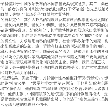
子群體對于中國政治改革的不同影響更具現實意義。其二，業已成
因為：前者的身份與其說“統治者兼知識分子”不如說“首先是統治
群體，失卻了“知識分子”群體的本質特性。
自我定位、其介入政治的程度以及其在政治與學術兩極之間的
派、體制內異己派、體制外中間派、體制外異己派等四類不同的
“間接參政、影響決策”，其群體特性為強烈追求自我學術價值
的學術訓練，他們能更自覺地從中國改革中產生的“問題”出發，
上的獨立性，力求運用自己的經濟學、社會學與政治學的知識，
果來影響政府的決策。這一群體有較主動的與決策層協作的傾向
認識和正確決策的必要性。隨著改革的深入，轉型時期產生的各
疑將成為今后政府決策層與其他知識分子群體之間建立更為廣泛
進改革以實現經濟現代化與政治民主化。同時，我們必須正視，
慮問題，身份的轉變導致了他們思維模式的變化，他們常常成為
滿和對政治權力的排斥。
想唯美、輿論干預”，其群體特性為偏重對于現行體制的“批判
們為“社會公平”、“民眾的權益”而制造輿論，干預和影響決策
市場”的犧牲品，他們認為“市場經濟”的實現必然會以犧牲大多
”。他們主張，中國應該做的是“完善”原有的計劃經濟模式，走“
是從實際社會生活和具體國情出發，他們過于“唯美主義”的理
策和意識形態的指責與不信任。