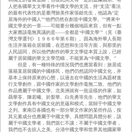
人把各國華文文學看作中國文學的支流，持“支流”看法
的最有代表性的是臺灣旅美作家張錯先生，他認為“定
居海外的中國人”“他們仍然在創造中國文學。”“將來中
國文學史的一章——可能要分幾個地區來寫，但有一點
大家應該毫無異議的是——全都是‘中國文學’”（見《臺
灣文學選刊》１９８６年第６期）。因為海外華人長期
生活并落籍在居留國，在思想和生活等方面，與那里的
人民認同，所以他們創作的華文文學從本質上說，已經
屬于居留國的華文文學范疇，不能算為“中國文學。”
但是，有一種特殊的情況我們也應當看到：旅居或
落籍某居留國的中國移民，他們仍然認同中國文化，并
基本上保持原來的心態，以過去在中國的生活為題材進
行文學創作，跟中國作家的文學創作毫無二致。他們的
作品應屬于中國文學。北美洲就有一批這樣的作家，如
聶華苓、陳若曦、於梨華、白先勇等先生，他們的華文
文學創作具有中國文化的意蘊和模式，當歸于中國文學
之列。東南亞各國也有一部分華文作家的某些作品，按
其元素成分也應屬于中國文學。具體問題具體分析，該
屬于中國文學者，我們當仁不讓；不屬于中國文學者，
我們也不去掠人之美。分清中國文學和世界其他國家華