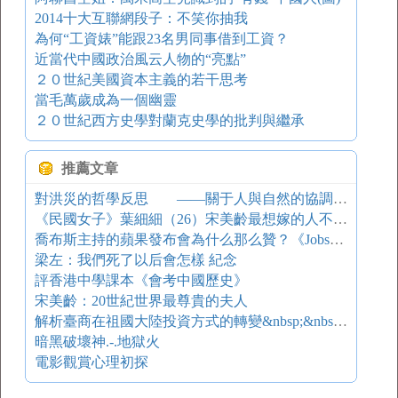
2014十大互聯網段子：不笑你抽我
為何“工資婊”能跟23名男同事借到工資？
近當代中國政治風云人物的“亮點”
２０世紀美國資本主義的若干思考
當毛萬歲成為一個幽靈
２０世紀西方史學對蘭克史學的批判與繼承
推薦文章
對洪災的哲學反思 ——關于人與自然的協調發展問題
《民國女子》葉細細（26）宋美齡最想嫁的人不是蔣介石
喬布斯主持的蘋果發布會為什么那么贊？《Jobs》預告片
梁左：我們死了以后會怎樣 紀念
評香港中學課本《會考中國歷史》
宋美齡：20世紀世界最尊貴的夫人
解析臺商在祖國大陸投資方式的轉變&nbsp;&nbsp;&nbsp;&nbsp;——一個跨境直接投資方式的選擇模型
暗黑破壞神.-.地獄火
電影觀賞心理初探