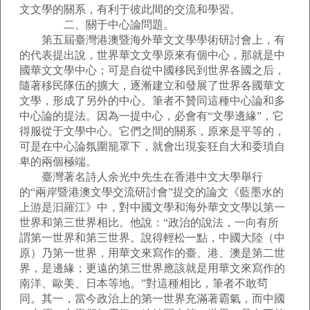
文文學的關系，有利于彼此間的交流和學習。
二、關于中心論問題。
第五屆臺灣港澳暨海外華文文學學術研討會上，有
的代表提出說，世界華文文學原來有個中心，那就是中
國華文文學中心；可是自從中國移民到世界各國之后，
隨著移民隊伍的擴大，逐漸建立和發展了世界各國華文
文學，形成了另外的中心。筆者不贊同這種中心論和多
中心論的提法。因為一提中心，必會有“文學邊緣”，它
得服從于文學中心。它們之間的關系，原來是平等的，
可是在中心論氛圍籠罩下，就會出現妄狂自大和委瑣自
卑的兩個極端。
臺灣著名詩人余光中先生在香港中文大學舉行
的“兩岸暨港澳文學交流研討會”提交的論文《藍墨水的
上游是汩羅江》中，對中國文學和海外華文文學以第一
世界和第三世界相比。他說：“政治的說法，一向有所
謂第一世界和第三世界。說得輕松一點，中國大陸（中
原）乃第一世界，用華文來寫作的臺、港、澳是第二世
界，是邊緣；更遠的第三世界應該就是用華文來寫作的
南洋、歐美、日本等地。”對這種相比，筆者不敢茍
同。其一，當今政治上的第一世界充滿著霸氣，而中國