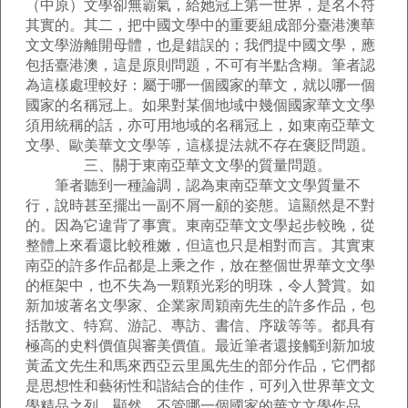
（中原）文學卻無霸氣，給她冠上第一世界，是名不符
其實的。其二，把中國文學中的重要組成部分臺港澳華
文文學游離開母體，也是錯誤的；我們提中國文學，應
包括臺港澳，這是原則問題，不可有半點含糊。筆者認
為這樣處理較好：屬于哪一個國家的華文，就以哪一個
國家的名稱冠上。如果對某個地域中幾個國家華文文學
須用統稱的話，亦可用地域的名稱冠上，如東南亞華文
文學、歐美華文文學等，這樣提法就不存在褒貶問題。
三、關于東南亞華文文學的質量問題。
筆者聽到一種論調，認為東南亞華文文學質量不
行，說時甚至擺出一副不屑一顧的姿態。這顯然是不對
的。因為它違背了事實。東南亞華文文學起步較晚，從
整體上來看還比較稚嫩，但這也只是相對而言。其實東
南亞的許多作品都是上乘之作，放在整個世界華文文學
的框架中，也不失為一顆顆光彩的明珠，令人贊賞。如
新加坡著名文學家、企業家周穎南先生的許多作品，包
括散文、特寫、游記、專訪、書信、序跋等等。都具有
極高的史料價值與審美價值。最近筆者還接觸到新加坡
黃孟文先生和馬來西亞云里風先生的部分作品，它們都
是思想性和藝術性和諧結合的佳作，可列入世界華文文
學精品之列。顯然，不管哪一個國家的華文文學作品，