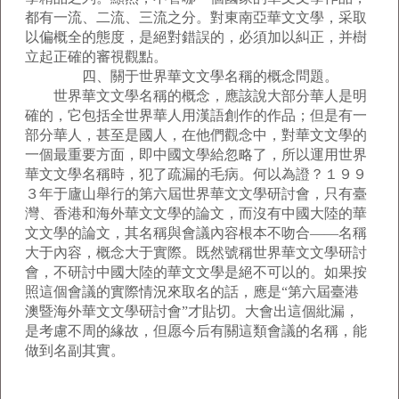
都有一流、二流、三流之分。對東南亞華文文學，采取
以偏概全的態度，是絕對錯誤的，必須加以糾正，并樹
立起正確的審視觀點。
四、關于世界華文文學名稱的概念問題。
世界華文文學名稱的概念，應該說大部分華人是明
確的，它包括全世界華人用漢語創作的作品；但是有一
部分華人，甚至是國人，在他們觀念中，對華文文學的
一個最重要方面，即中國文學給忽略了，所以運用世界
華文文學名稱時，犯了疏漏的毛病。何以為證？１９９
３年于廬山舉行的第六屆世界華文文學研討會，只有臺
灣、香港和海外華文文學的論文，而沒有中國大陸的華
文文學的論文，其名稱與會議內容根本不吻合——名稱
大于內容，概念大于實際。既然號稱世界華文文學研討
會，不研討中國大陸的華文文學是絕不可以的。如果按
照這個會議的實際情況來取名的話，應是“第六屆臺港
澳暨海外華文文學研討會”才貼切。大會出這個紕漏，
是考慮不周的緣故，但愿今后有關這類會議的名稱，能
做到名副其實。