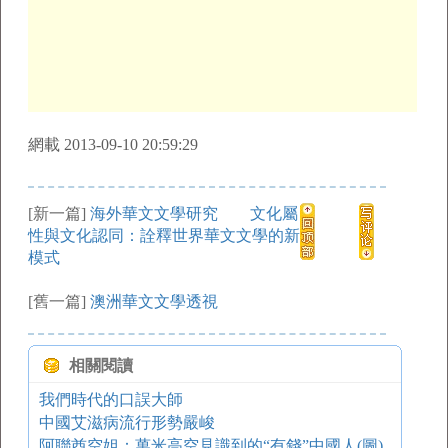
網載 2013-09-10 20:59:29
[新一篇]
海外華文文學研究 文化屬
性與文化認同：詮釋世界華文文學的新
模式
[舊一篇]
澳洲華文文學透視
相關閱讀
我們時代的口誤大師
中國艾滋病流行形勢嚴峻
阿聯酋空姐：萬米高空見識到的“有錢”中國人(圖)