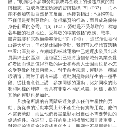
段，“明顯地不參加勞動就成為金錢上的優越成就的習
慣標志，就成為聲望所歸的習慣指標”[5]（P32），而不
能不參加勞動自然是其反面。他接著指出：“摒絕勞動
不僅僅是受到尊敬的、值得稱贊的行為，而且成為保持
身份莊重的必需。”[6]（P41）勞動是不受尊敬的，標志
著卑賤的社會地位。受尊敬的職業包括“政務、戰事、
體育競賽和宗教類崇奉活動”[6]（P40）。這些活動要付
出很大努力，但都是休閑性活動。我們可以從體育活動
中看出區別來，在網球和板球運動中已經逐步發展出球
員與紳士的區別，這種區別已經將這個領域分為業余愛
好者因而也是值得尊敬的紳士和專業人士因而也是不怎
么受尊敬的球員兩種人。對于前者來講，運動是一種閑
暇消遣，而對于后者來講，運動則是賺錢謀生的一種手
段。從社會意義上講，參加同樣的運動，比如同樣的比
賽和同樣的球隊，會具有非常不同的意義。同樣，參加
其他的運動也是如此。
凡勃倫所說的有閑階級避免參加任何生產性的勞
動，所從事的活動本質上都不產生任何實際用處。他們
不需要勞動，而且他們要盡量顯示出自己不需要勞動的
優越條件。在這里，良好的舉止和禮節知識非常重要，
對禮節的違反會被看成卑劣之人，明顯地不是那種以一