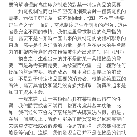
要簡單地理解為由廠家制造的對某一特定商品的需要
——如電視制造商也許希望促進消費者對一種新電視的
需要。鮑德里亞認為，這不是關鍵，“真理不在于‘需要
是生產之子’，而是，需求制度是生產制度的產物，這兩
者是完全不同的事情。我們這里需求制度的意思指的
是，需要不是在某時生產出來的與特定的物體相聯系的
東西。需要是作為消費的力量、是作為在更大的生產壓
力的框架內普遍的潛在預備被生產出來的”。[4]（P47）
換言之，生產出來的并不是對某一具體物品的需
要，而是為需要而需要、為欲望而欲望，是一種對任何
物品的普遍需要。我們成為一種更廣泛意義上的消費
者，不是對于特定物品需要的消費者。根據鮑德里亞的
看法，需要與愉悅和滿足沒有多大關系，消費看起來是
加固了資本主義。
一般來講，由于某種物品具有某種自己特有的性
質，我們購買或者不購買，都要考慮其基本功能。比
如，我們通常不會為了烹飪魚而去購買洗衣機。但是，
在另一個層次上，我們可能為了購買某種舒適或聲望而
去購買洗衣機或者微波爐。從這方面講，洗衣機和微波
爐是等價的。這樣，我們發現自己并不是在物品的領域