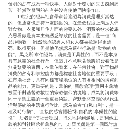
發明的占有成為一種快事。人類對于發明的失去感到痛
苦，雖然對發明的占有并沒有使他們快樂”[1]。
19世紀的經典社會學家普遍認為消費是理所當然
的，但通常也是持抨擊態度的。在最低程度上滿足人們
對食物、衣服和居住方面的需要以外，消費的欲求被馬
克思看做是資本主義誘惑導致的社會需要，是一種“商
品拜物教”。雖然他承認男人和女人都喜歡穿得更漂
亮、吃得更好，但是他仍然認為這些行為是“動物的功
能”。馬克斯·韋伯認為，消費是工具性的，而不是本身
具有意義的社會行為。但這并不意味著他將消費看做是
無關緊要的東西，在韋伯看來，在任何社會，對于物品
消費的占有和掌控能力都是標志社會地位的重要手段；
在市場社會，具有同樣市場地位的人有著相同的購買商
品的能力。更重要的是，韋伯的“新教倫理”實用主義地
被置于對基督教救世的宗教信仰的境地，成為將消費等
同于享樂主義的一個重要術語。齊默曼將空虛的現代生
活與傳統的生活進行對比，認為前者“自私自利”，是“一
種及時行樂”、“直接的感官體驗”和自私的“享樂性的愉
悅”；后者是“使社會穩固、持久地得到滿足，是利他主
義的和對社區承担義務的”。[2] 齊美爾是第一個既討論