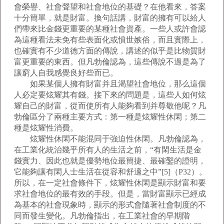
會榮譽、社會聲望和社會地位的基礎？在他看來，答案
十分簡單，就是財富。換句話講，財富的擁有可以給人
們帶來比金錢更重要的某種社會資產。一些人或許會認
為這種看法未免有些表面化或憤世嫉俗，而且實際上，
也確實有不少道德方面的傳說，講述的似乎是比物質財
富更重要的東西。但凡勃倫認為，這些傳說不過是為了
讓窮人自我感覺良好些而已。
如果某個人擁有財富并且渴望社會地位，那么這個
人必定要炫耀其有錢。接下來的問題是，這些人如何炫
耀自己的財富，從而使所有人能夠看到并尊敬他呢？凡
勃倫區分了兩種主要方式：第一種是炫耀性休閑；第二
種是炫耀性消費。
炫耀性休閑不能混同于強迫性休閑。凡勃倫認為，
在工業化統治幾乎所有人的生活之前，“有閑生活是金
錢實力、因此也就是優勢地位最簡捷、最確鑿的證明，
它能夠讓有閑人士生活在從容和舒適之中”[5]（P32）。
所以，在一定社會條件下，炫耀性休閑是顯示財富和要
求社會地位的最有效的手段。但是，當財富顯示已經成
為基本的社會現象時，顯示的形式會隨著社會制度的不
同而發生變化。凡勃倫指出，在工業社會的早期階