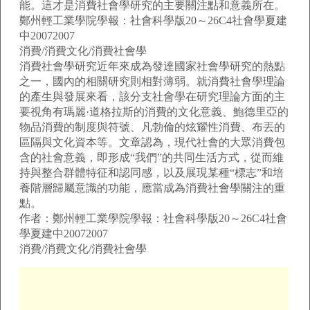
能。這才是消費社會學研究的主要關注點和意義所在。
鄭州輕工業學院學報：社會科學版20～26C4社會學夏建
中20072007
消費/消費文化/消費社會學
消費社會學研究近年來成為發達國家社會學研究的熱點
之一，國內的相關研究則相對薄弱。就消費社會學理論
的產生與發展來看，該分支社會學在研究理論方面的主
要視角有瑪麗·道格拉斯的消費的文化意義、鮑德里亞的
物品消費的制度與符號、凡勃倫的炫耀性消費、布丟的
區隔與文化資本等。文章認為，現代社會的大眾消費包
含的社會意義，即形成“我們”的共同生活方式，從而維
持與整合群體特征和認同感，以及展現某種“標志”和培
養階層歸屬意識的功能，應當成為消費社會學關注的重
點。
作者：鄭州輕工業學院學報：社會科學版20～26C4社會
學夏建中20072007
消費/消費文化/消費社會學