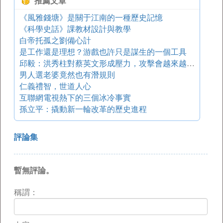
推薦文章
《風雅錢塘》是關于江南的一種歷史記憶
《科學史話》課教材設計與教學
白帝托孤之劉備心計
是工作還是理想？游戲也許只是謀生的一個工具
邱毅：洪秀柱對蔡英文形成壓力，攻擊會越來越不堪
男人選老婆竟然也有潛規則
仁義禮智，世道人心
互聯網電視熱下的三個冰冷事實
孫立平：撬動新一輪改革的歷史進程
評論集
暫無評論。
稱謂：