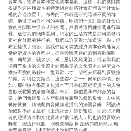
資本高；經濟資本和文化資本都低。這樣，我們就能夠
根據對這兩種資本的特定組合而將社會群體置于社會結
構的合適位置上。布丟的工作就是研究這些不同的群
體。他做了兩件不同的事情，即我們一直討論的社會位
置的空間和生活方式的空間，然后將這兩種空間進行重
疊。這使我們能夠看到，特定的生活方式是如何影響特
定社會群體的特征的。我們或許直覺地知道這一點，但
布丟提供了細節。當我們從可憐的經濟資本變為擁有大
量經濟資本的過程中，從喜歡喝普通紅酒到喜歡喝啤
酒、葡萄酒、礦泉水、威士忌以及雞尾酒，或者當我們
從擁有很少的文化資本到擁很多的文化資本而經濟資本
維持不變的過程中，從喜歡比才、柴柯夫斯基到喜歡拉
菲爾、斯特拉文斯基，這些都不是一件簡單的事情。例
如，那些擁有很高文化資本而只有較高經濟資本的人會
喜歡沃霍爾的繪畫和桑那奇斯、魏伯恩和布列茲的音
樂，他們會經常去左岸藝術展廊與先鋒派集會，去中國
餐館就餐，聽法蘭西音樂頻道播出的法國音樂，閱讀政
治或哲學的文章和《上流社會》這份報紙。而那些所擁
有的經濟資本和文化資本都很低的人，則也許更喜歡去
野餐，聽流行歌曲，演奏查爾斯·阿茲納弗或約翰尼·哈
雷蒂的音樂，閱讀愛情小說和巴黎小報。