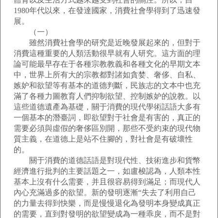
1980年代以來，在發達國家，消費社會學得到了迅速發
展。
（一）
雖然消費社會學的研究是近晚發展起來的，但對于
消費這種重要的人類活動很早就有人研究。這方面的理
論可能最早存在于各種宗教教義和各種文化的早期文本
中，世界上所有大的宗教都對諸如貪婪、奢侈、自私、
嫉妒和欲望等有基本的道德判斷，民族志的文本中也充
滿了各種力圖教育人們抑制欲望、控制嫉妒的說教。以
這些道德遺產為基礎，關于消費的現代學術話語大多有
一個基本的潛臺詞，即欲望對于社會是有害的，真正的
需要必須與虛假的奢侈區別開，那些不受約束的現代物
質主義，在道德上是站不住腳的，對社會是有破壞性
的。
關于消費的道德話語是對現代性、技術進步和貨幣
經濟進行批判的主要話題之一，如盧梭認為，人類本性
基本上沒有什么需要，并且很容易得到滿足；而現代人
內心充滿過多的欲望。新的發明逐漸“失去了利用自己
的力量去得到快樂，而是慢慢退化為發明本身變成真正
的需要，直到對發明的欲望變成為一種乖戾，而不是對