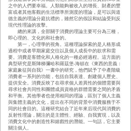
之中的人們要幸福。人類能夠被收入的增長、財產的豐
富或者其他客觀的生活標準所測度的理論，是可以與道
德主義的理論分庭抗禮的，雖然它的假設和結論受到反
現代性理論的攻擊。
總的來講，全部關于消費的理論主要可分為三種，
即心理的、文化的和社會的。
第一，心理學的視角。這種理論探索的是人格形成
過程中或者早期家庭交往以及個人成長中的欲求和需
要。消費是客體化和人格化的一種必經過程。這方面的
典型研究是斯陣梯彌哈和羅茲堡-海頓在《東西的意義：
家庭象征與自我》一書中的研究，他們賦予了中產階級
消費者一系列的功能，包括自我表達、創建個人歷史、
提供安全。消費反映了在尋求個人差異性的個體需要與
尋求社會共同性和團體成員資格的群體需要之間的矛盾
和平衡。其他學者也使用相同的理論，區別了個人主義
與集體主義的文化，提出在不同的背景中消費服務于不
同的社會目的。這種研究結合了近年來后現代與消費的
反射性理論，關注的是主體性、經驗、自我實現，以及
消費文化中的創造性和嬉戲性的潛能。一句話，它主要
關注個人。