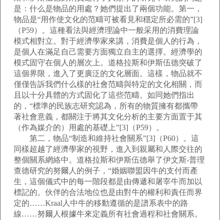
是：什么是物品的用處？她們提出了兩個功能。第一，
物品是“用作使文化的范疇可被看見和穩定所必需的”[3]
（P59）。這種看法與經濟理論中一般采用的消費理論
模式相對立。對于經濟學家來講，消費是個人的行為，
是個人在滿足自己需要方面獨立自主的選擇。經濟學的
模式固守在個人的層次上。道格拉斯和伊斯伍德突破了
這個界限，進入了更廣泛的文化層面。這樣，物品就不
僅僅告訴我們什么樣的社會范疇與特定的文化相關，而
且以十分具體的方式固化了這些范疇。如同她們指出
的，“標準的民族志研究認為，所有的物質擁有都攜帶
著社會意義，都關注于將其文化分析的主要方面置于其
（作為媒介的）用處的基礎上”[3]（P59）。
第二，物品“制造和維持社會關系”[3]（P60）。這
同樣超越了經濟學家的視野，進入到親屬和人際交往的
整個關系網絡中。道格拉斯和伊斯伍德舉了伊文斯-普理
查德研究的努爾人的例子，“婚姻聯盟因牛的支付而產
生，這個儀式中的每一階段都是由傳遞和屠宰牛而加以
標記的。伙伴的合法地位也是由對牛的權利和責任而界
定的……Kraal人中牛的移動遵循的是譜系表中的路
線……努爾人根據牛來定義所有社會過程和社會關系。