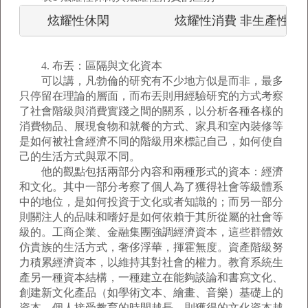
      炫耀性休閑                   炫耀性消費 
4. 布丟：區隔與文化資本
可以講，凡勃倫的研究有不少地方似是而非，最多
只停留在理論的層面，而布丟則用經驗研究的方式考察
了社會階級與消費實踐之間的關系，以分析各種各樣的
消費物品、展現食物和就餐的方式、家具和室內裝修等
是如何被社會經濟不同的階級用來標記自己，如何使自
己的生活方式與眾不同。
他的觀點包括兩部分內容和兩種形式的資本：經濟
和文化。其中一部分考察了個人為了獲得社會等級體系
中的地位，是如何投資于文化或者知識的；而另一部分
則關注人的品味和嗜好是如何依賴于其所從屬的社會等
級的。工商企業、金融集團強調經濟資本，這些群體效
仿貴族的生活方式，奢侈浮華，揮霍無度。資產階級努
力積累經濟資本，以維持其對社會的權力。教育系統生
產另一種資本結構，一種建立在能夠談論和書寫文化、
創建新文化產品（如學術文本、繪畫、音樂）基礎上的
資本。個人接受教育的時間越長，則獲得的文化資本越