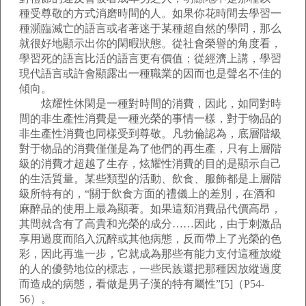
種受尊敬的方式消磨時間的人。如果你花時間去學習一
種瀕臨滅亡的語言或者著迷于某種超自然的學問，那么
就很好地顯示出你的閑暇狀態。從社會榮譽的角度看，
學習死的語言比活的語言更有價值；從經濟上講，學習
現代語言或許會顯露出一種職業的因而也是聲名不佳的
傾向。
炫耀性休閑是一種對時間的消費，因此，如同對時
間的非生產性消費是一種光榮的事情一樣，對于物品的
非生產性消費也同樣受到尊敬。凡勃倫認為，底層階級
對于物品的消費僅僅是為了他們的再生產，只有上層階
級的消費才超越了生存，炫耀性消費的目的是顯示自己
的生活質量。某些類型的活動、飲食、服飾都是上層階
級所特有的，“關于飲食方面的禮儀上的差別，在酒和
麻醉品的使用上最為顯著。如果這類消費品代價高昂，
其間就含有了高貴和光榮的成分……因此，由于刺激品
享用過度而陷入沉醉或其他病態，反而帶上了光榮的色
彩，因此再進一步，它就成為那些有能力支付這種放縱
的人的優勢地位的標志，一些民族還把那種因放縱過度
而造成的病態，看做是男子漢的特有屬性”[5]（P54-
56）。