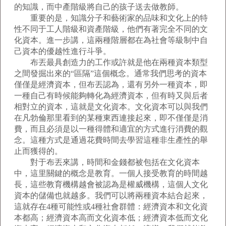
的知識，而中產階級將自己的孩子送去做教師。
重要的是，知識分子和藝術家的品味和文化上的特
性不同于工人階級和資產階級，他們有著完全不同的文
化資本。進一步講，這兩種階層都在為社會等級制中自
己資本的優越性進行斗爭。
布丟最具創造力的工作或許就是他在兩種資本類型
之間發掘出來的“區隔”這個概念。通常我們思考的資本
僅僅是經濟資本，但布丟認為，還有另外一種資本，即
一種自己有時候能夠轉化為經濟資本，但有時又與后者
相對立的資本，這就是文化資本。文化資本可以與我們
在凡勃倫那里看到的某種東西連接起來，即不僅僅是消
費，而且必須是以一種得體和適宜的方式進行消費的觀
念。這種方式是通過花費時間去學習這種非生產性的舉
止而獲得的。
對于布丟來講，時間和金錢都被包括在文化資本
中，這里關鍵的概念是教育。一個人接受教育的時間越
長，這些教育機構越會被認為是權威機構，這個人文化
資本的儲備也就越多。我們可以將兩種資本結合起來，
這就存在4種可能性或4種社會群體：經濟資本和文化資
本都高；經濟資本高而文化資本低；經濟資本低而文化