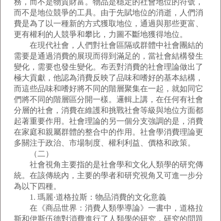
務，而不是物質財富。物品是穩定的社會地位的符號，
而不是地位競爭的工具。由于先賦地位的消逝，人們消
費是為了以一種新的方式獲取地位，通過與那些更富、
更有權利的人競爭和攀比，力圖不斷地獲得地位。
在現代社會，人們對社會區隔或群體中社會團結的
需要是通過消費的展現而得到滿足的，當社會結構發生
變化，需要也發生變化。布丟對消費的社會理論做出了
極大貢獻，他認為消費反映了品味和嗜好的基本結構，
而這些品味和嗜好將不同的階層聚集在一起，就如同它
們將不同的階層區分開一樣。邏輯上講，在任何有社會
分層的社會，消費在維護和挑戰社會等級與地位方面都
起著重要作用。社會理論的另一個分支強調的是，消費
在家庭和親屬群體的整合中的作用。社會學消費理論更
多關注于政治、市場制度、權利利益、價格和政策。
（二）
社會視角主要指的是社會學和文化人類學的研究傳
統。在該傳統內，主要的學者和研究視角又可進一步分
為以下四種。
1. 瑪麗·道格拉斯：物品消費的文化意義
在《商品世界：消費人類學導論》一書中，道格拉
斯和伊斯伍德對消費進行了人類學的研究，研究的問題