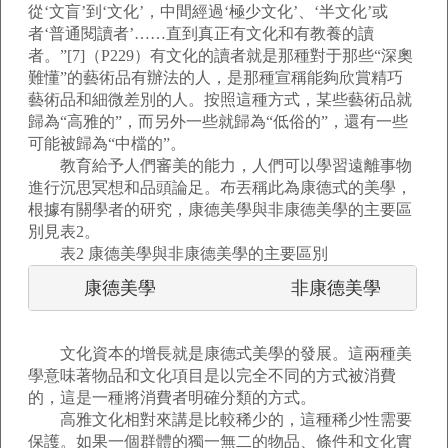
從‘文盲’到‘文化’，中間經過‘極少文化’、‘半文化’或
者‘普通閱讀者’……直到真正有文化和有教養的讀
者。”[7]（P229）有文化的讀者就是那種對于那些“深奧
難懂”的藝術品有辦法的人，是那種宣稱能夠欣賞精巧
藝術品和細微差別的人。按照這種方式，某些藝術品就
歸為“高雅的”，而另外一些就歸為“低俗的”，還有一些
可能被歸為“中檔的”。
教育給予人們審美的能力，人們可以學習遠離事物
進行沉思冥想和品頭論足。布丟稱此為康德式的美學，
根據有關學者的研究，康德美學與非康德美學的主要區
別見表2。
表2 康德美學與非康德美學的主要區別
         康德美學                        
文化資本的增長就是康德式美學的發展。這兩種美
學意味著物品和文化項目是以完全不同的方式被消費
的，這是一種將消費者明確分類的方式。
高雅文化相對來講是比較稀少的，這種稀少性需要
保護。如果一個群體的獨一無二的物品、條件和文化實