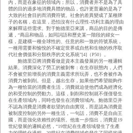
內，而是在象征的領域內；所以，消費者并不是為了具
體的目的過多地消費具體的物品，也許更普遍的是為了
大致的社會目的而消費符號。社會的差異變成了某種牌
子的名稱，在這里，恐怕沒有什么理性-功利主義的理由
來解釋這些需求。對于鮑德里亞來講，商品的目的是傳
遞，“商品和物品，如同詞語和歷史某一階段的婦女一
樣，是建構一種全球性的、任意的和一致的符號系統，
一種用需要和愉悅的不確定世界或自然和生物的秩序取
代社會價值和分類秩序的文化系統”[4]（P50）。
鮑德里亞將消費看做是資本主義發展的另一種邏輯
結果。消費深化了勞工的被剝奪：在生存狀態內，人們
不會被空前增長的消費主義需求所玩弄，也不會被作為
消費力被剝削。但是，越出生存，如果他們希望能夠作
為一種恰當的消費者生活，消費就迫使他們成為經濟化
的和受控制的勞動力。這樣，剝削和控制就不僅僅發生
在生產領域內，同時也發生在消費領域內。鮑德里亞并
不認為消費是消費者欲望的自由實現，而是認為消費是
被制度控制的另外一種生活，一句話，消費不是自由王
國，而是強化依賴性的場所。他進一步指出，消費是19
世紀發展的邏輯必然，“19世紀在生產領域發生了生產
力的理性化過程，20世紀在消費領域也發生了同樣的過