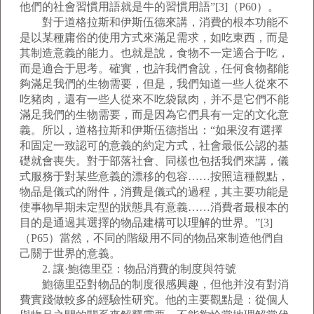
他們的社會習慣用語就是牛的習慣用語”[3]（P60）。
對于道格拉斯和伊斯伍德來講，消費的根本功能不
是以某種庸俗的使用方式來滿足需求，如吃東西，而是
其制造意義的能力。也就是說，食物不一定適合于吃，
而是適合于思考。確實，也許我們會說，任何食物都能
夠滿足我們的生物需要，但是，我們知道一些人從來不
吃豬肉，還有一些人從來不吃袋鼠肉，并不是它們不能
滿足我們的生物需要，而是因為它們具有一定的文化意
義。所以，道格拉斯和伊斯伍德指出：“如果沒有選擇
和固定一致認可的意義的約定方式，社會最低公認的基
礎就會喪失。對于部落社會、同樣也包括我們來講，儀
式服務于對某些意義的漂移的包容……按照這種觀點，
物品是儀式的附件，消費是儀式的過程，其主要功能是
使事物早期未定型的狀態具有意義……消費者最根本的
目的是通過其選擇的物品建構可以理解的世界。”[3]
（P65）當然，不同的階級用不同的物品來制造他們自
己關于世界的意義。
2. 讓·鮑德里亞：物品消費的制度與符號
鮑德里亞對物品的制度很感興趣，但他并沒有對消
費實踐做較多的經驗性研究。他的主要觀點是：從個人