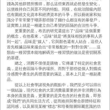
踐為其他群體所獲得，那么這些東西就必然發生變化，
以便維持自己與眾不同的特點。同樣，在統治階級內部
也有圍繞文化資本和經濟資本的斗爭，所以藝術家和知
識分子常常樂于嘲弄那些除了錢什么都沒有的暴發戶，
這實際上就是一種建立自己希望的區隔的合法性斗爭。
更重要的是，布丟的研究還提出了“品味”這個重要
的概念，在他看來，“品味”就是“將臭味相投的事和人弄
到一起”。品味是“媒人”，它與顏色還有人結合，這些人
首先根據品味來撮合出“非常般配的一對對佳偶”……這
類由一種習慣本能地解碼另一種習慣的做法是密切關系
的基礎。
總之，消費不僅僅是購物，它傳遞了特定的社會意
義，是社會區隔斗爭的場所。而對于那些從個人對餓或
冷感覺中產生的具體需要的滿足，基本上只是一種副產
品。
從以上社會學諸視角的觀點中，我們至少可以得出
一個結論，現代社會的大眾消費最重要的并非消費行為
本身的直接意義，更重要的是其包含的社會意義，即形
成“我們”的共同生活方式，從而維持與整合群體特征和
認同感，以及展現某種“標志”和培養階層歸屬意識的功