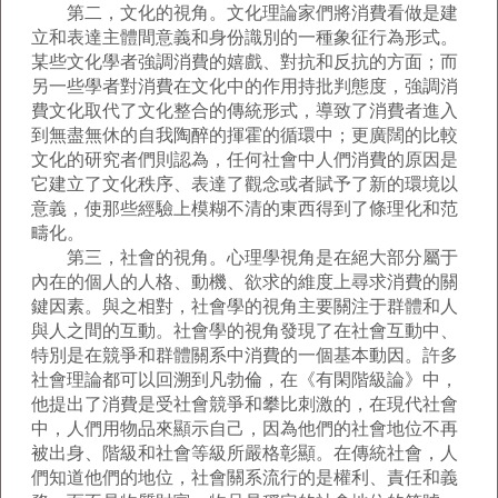
第二，文化的視角。文化理論家們將消費看做是建
立和表達主體間意義和身份識別的一種象征行為形式。
某些文化學者強調消費的嬉戲、對抗和反抗的方面；而
另一些學者對消費在文化中的作用持批判態度，強調消
費文化取代了文化整合的傳統形式，導致了消費者進入
到無盡無休的自我陶醉的揮霍的循環中；更廣闊的比較
文化的研究者們則認為，任何社會中人們消費的原因是
它建立了文化秩序、表達了觀念或者賦予了新的環境以
意義，使那些經驗上模糊不清的東西得到了條理化和范
疇化。
第三，社會的視角。心理學視角是在絕大部分屬于
內在的個人的人格、動機、欲求的維度上尋求消費的關
鍵因素。與之相對，社會學的視角主要關注于群體和人
與人之間的互動。社會學的視角發現了在社會互動中、
特別是在競爭和群體關系中消費的一個基本動因。許多
社會理論都可以回溯到凡勃倫，在《有閑階級論》中，
他提出了消費是受社會競爭和攀比刺激的，在現代社會
中，人們用物品來顯示自己，因為他們的社會地位不再
被出身、階級和社會等級所嚴格彰顯。在傳統社會，人
們知道他們的地位，社會關系流行的是權利、責任和義