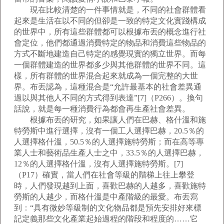
現在比較清楚的一件事情就是，不同的社會群體看
起來是生活在以不同的但卻是一致的特定文化實踐構成
的世界中，所有這些群體都可以根據布丟的概念進行社
會定位，他們都通過消費特定的物品和消費這些物品的
方式不斷地建造自己特定的感覺現實的獨立世界。而每
一個群體建造的世界都多少與其他群體的世界不同。這
樣，所有群體的世界混合起來就成為一個完整的大世
界。布丟認為，這種混合是“允許最基本的社會差異通
過以與其他人不同的方式得到表達”[7]（P266）。換句
話說，就是每一種消費行為都會再生產社會差異。
根據布丟的研究，如果讓人們在巴赫、格什溫和施
特勞斯中進行選擇，沒有一個工人選擇巴赫，20.5％的
人選擇格什溫，50.5％的人選擇施特勞斯；而在高等專
業人士和藝術品生產人士之中，33.5％的人選擇巴赫，
12％的人選擇格什溫，沒有人選擇施特勞斯。[7]
（P17）確實，當人們在社會等級的階梯上往上攀登
時，人們發現越到上面，喜歡巴赫的人越多，喜歡施特
勞斯的人越少，而格什溫是中產階級的最愛。布丟寫
到：“具有微妙等級制的文化物品都是預先安排好來標
記定義那些文化產業起始過程的階段和程度的……它