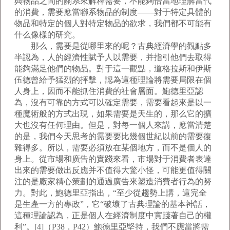
與物品之間的關系來解釋需要，不能夠恰當地理解當代
的消費，需要應當聯系物品的制度——對于特定具體的
物品和特定的個人對特定物品的欲求，我們都不可能有
什么像樣的研究。
那么，需要是從哪里來的呢？古典經濟學的觀點多
半認為，人的經濟性賦予人以需要，并指引他們去取得
能夠滿足他們的物品。對于這一觀點，道格拉斯和伊斯
伍德曾給予猛烈的抨擊，認為這種理論將需要局限在個
人身上，因而不能抓住消費的社會層面。鮑德里亞認
為，沒有可靠的方式可以確定需要，需要看起來是以一
種魔術般的方式出現，如果需要是天生的，那么它的擴
大也沒有任何理由。但是，對每一個人來講，應當清楚
的是，我們今天思考的需要要比幾個世紀以前的需要復
雜得多。所以，需要必須放在某個地方，而不是個人的
身上。從市場和廣告的實踐來看，市場對于消費者表達
出來的需要做出反應并不值得大驚小怪，可能更值得關
注的是廠家精心策劃的通過廣告來塑造消費者行為的努
力。對此，鮑德里亞指出，“至少從趨勢上講，這完全
是生產一方的專政”，它“破壞了古典理論的基本神話，
這種理論認為，正是個人在經濟制度中實踐著自己的權
利”。[4]（P38，P42）鮑德里亞堅持，我們不應當將需