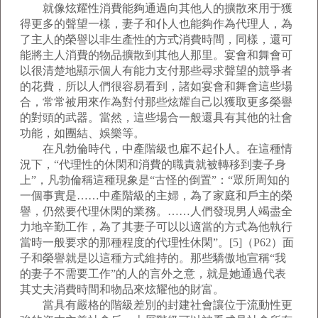
就像炫耀性消費能夠通過向其他人的擴散來用于獲
得更多的聲望一樣，妻子和仆人也能夠作為代理人，為
了主人的榮譽以非生產性的方式消費時間，同樣，還可
能將主人消費的物品擴散到其他人那里。宴會和舞會可
以很清楚地顯示個人有能力支付那些尋求聲望的競爭者
的花費，所以人們很容易看到，諸如宴會和舞會這些場
合，常常被用來作為對付那些炫耀自己以獲取更多榮譽
的對頭的武器。當然，這些場合一般還具有其他的社會
功能，如團結、娛樂等。
在凡勃倫時代，中產階級也雇不起仆人。在這種情
況下，“代理性的休閑和消費的職責就被轉移到妻子身
上”，凡勃倫稱這種現象是“古怪的倒置”：“眾所周知的
一個事實是……中產階級的主婦，為了家庭和戶主的榮
譽，仍然要代理休閑的業務。……人們發現男人竭盡全
力地辛勤工作，為了其妻子可以以適當的方式為他執行
當時一般要求的那種程度的代理性休閑”。[5]（P62）面
子和榮譽就是以這種方式維持的。那些驕傲地宣稱“我
的妻子不需要工作”的人的言外之意，就是她通過代表
其丈夫消費時間和物品來炫耀他的財富。
當具有嚴格的階級差別的封建社會讓位于流動性更