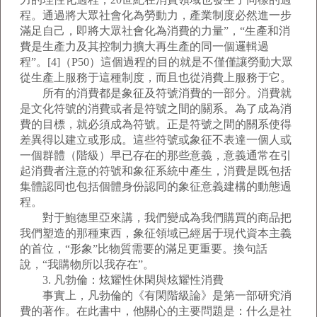
程。通過將大眾社會化為勞動力，產業制度必然進一步
滿足自己，即將大眾社會化為消費的力量”，“生產和消
費是生產力及其控制力擴大再生產的同一個邏輯過
程”。[4]（P50）這個過程的目的就是不僅僅讓勞動大眾
從生產上服務于這種制度，而且也從消費上服務于它。
所有的消費都是象征及符號消費的一部分。消費就
是文化符號的消費或者是符號之間的關系。為了成為消
費的目標，就必須成為符號。正是符號之間的關系使得
差異得以建立或形成。這些符號或象征不表達一個人或
一個群體（階級）早已存在的那些意義，意義通常在引
起消費者注意的符號和象征系統中產生，消費是既包括
集體認同也包括個體身份認同的象征意義建構的動態過
程。
對于鮑德里亞來講，我們變成為我們購買的商品把
我們塑造的那種東西，象征領域已經居于現代資本主義
的首位，“形象”比物質需要的滿足更重要。換句話
說，“我購物所以我存在”。
3. 凡勃倫：炫耀性休閑與炫耀性消費
事實上，凡勃倫的《有閑階級論》是第一部研究消
費的著作。在此書中，他關心的主要問題是：什么是社