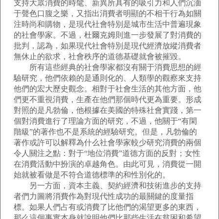
支持大眾消費的時髦、新異所具有的吸引力和人們沉湎
于聲色口腹之樂，又指出消費者明顯的不相干行為如關
注時尚和購物，是現代社會特別是城市生活中普遍現象
的社會學家。不過，杜爾克姆則進一步發展了對消費的
批判，認為，如果現代社會特別是現代經濟放縱消費者
無休止的欲求，社會秩序的道德基礎就會被摧毀。
所有這些經典的社會學家都沒有關于消費思想的經
驗研究，他們依賴的是通則化的、人類學的觀察來支持
他們的宏大歷史觀念。相對于社會生活的其他方面，他
們更不重視消費，生產在他們那個時代更為重要。形成
對照的是凡勃倫，他根據在美國的特殊社會實踐，第一
個對消費進行了理論方面的研究，不過，他關于“有閑
階級”的著作也不是系統的經驗研究。但是，凡勃倫的
著作或許可以解釋為什么社會學家較少研究消費的兩個
令人關注之點：對于“地位消費”道德方面的反對；女性
在消費活動中扮演的卓越角色。由此可見，消費從一開
始就被看做是不符合道德標準的和性別化的。
另一方面，資本主義、契約經濟和技術進步的支持
者們力圖將消費作為對現代性成功的最關鍵的度量指
標。如果人們占有或消費了比他們的渴望更多的東西，
那么這個事實本身就說明他們比那些生活在貧困和希望