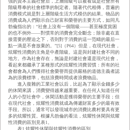
強的資本主義社會后，上層階級可以被看成是社會所有
階級尊奉的社會標準的制定者。隨著代代相傳，普遍的
消費模式就是對上層階級生活方式模仿的結果。物品的
消費成為人們顯示自己財富和榮譽的主要方式，如同凡
勃倫指出的：“社會上沒有一個階級——甚至極度貧困
的也不例外——對慣常的消費會完全斷念；除非處在直
接需要的壓迫之下，否則對于消費的這一范疇的最后一
點一滴是不會放棄的。”[5]（P64）但是，在現代社會，
炫耀性消費的主角是中產階級。這是與封建社會不同的
地方。作為社會存在，無論是封建社會還是現代社會，
看起來都繼承了某種形式的炫耀性消費習慣：所有的社
會都會為人們獲得社會榮譽而提供嚴格的道德主義者認
為的浪費標準，包括浪費時間或者浪費物品。
進入復雜的工業社會以后，比起為了顯示金錢多少
的休閑來講，消費變得越來越重要。在任何人知道任何
人的小型社會中，休閑活動是獲得榮譽的主要手段；但
在現代社會，炫耀性消費就成為傳遞財富多少的最有效
手段。所以，通常可以發現城市的消費比農村要具有更
多的炫耀性質。根據凡勃倫的看法，炫耀性休閑與炫耀
性消費的區別見表1。
表1 炫耀性休閑與炫耀性消費的區別