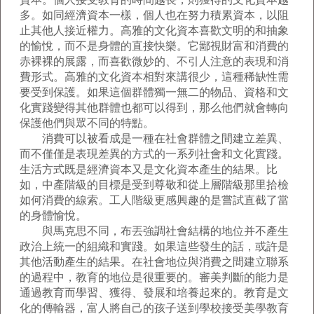
多。如同經濟資本一樣，個人也在努力積累資本，以阻
止其他人接近權力。高雅的文化資本喜歡文明的和抽象
的愉悅，而不是身體的直接快樂。它鄙視財富和消費的
赤裸裸的展露，而喜歡微妙的、不引人注意的表現和消
費形式。高雅的文化資本相對來講很少，這種稀缺性需
要受到保護。如果這個群體獨一無二的物品、資格和文
化實踐變得其他群體也都可以得到，那么他們就會轉向
保護他們與眾不同的特點。
消費可以被看成是一種在社會群體之間建立差異、
而不僅僅是表現差異的方式的一系列社會和文化實踐。
生活方式既是經濟資本又是文化資本產生的結果。比
如，中產階級的目標是受到尊敬和從上層階級那里拾檢
如何消費的線索。工人階級更感興趣的是嘗試直截了當
的身體愉悅。
與馬克思不同，布丟強調社會結構的地位并不產生
政治上統一的組織和實踐。如果這些發生的話，或許是
其他活動產生的結果。在社會地位與消費之間建立聯系
的過程中，教育的地位是很重要的。審美判斷的能力是
通過教育而學習、獲得、發展和培養起來的。教育是文
化的傳輸器，富人將自己的孩子送到學校接受美學教育