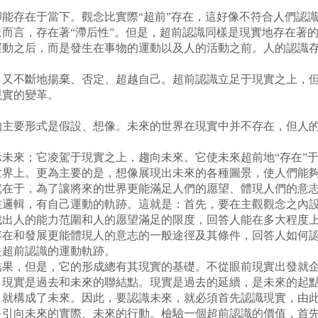
存在于當下。觀念比實際“超前”存在，這好像不符合人們認識
而言，存在著“滯后性”。但是，超前認識同樣是現實地存在著
動之后，而是發生在事物的運動以及人的活動之前。人的認識存
不斷地揚棄、否定、超越自己。超前認識立足于現實之上，但
現實的變革。
要形式是假設、想像。未來的世界在現實中并不存在，但人的
來；它凌駕于現實之上，趨向未來。它使未來超前地“存在”于
世界上。更為主要的是，想像展現出未來的各種圖景，使人們能
就在于，為了讓將來的世界更能滿足人們的愿望、體現人們的意
輯，有自己運動的軌跡。這就是：首先，要在主觀觀念之內設
找出人的能力范圍和人的愿望滿足的限度，回答人能在多大程度
存在和發展更能體現人的意志的一般途徑及其條件，回答人如何
是超前認識的運動軌跡。
，但是，它的形成總有其現實的基礎。不從眼前現實出發就企
，現實是過去和未來的聯結點。現實是過去的延續，是未來的起
，就構成了未來。因此，要認識未來，就必須首先認識現實，由
向未來的實際、未來的行動。檢驗一個超前認識的價值，首先