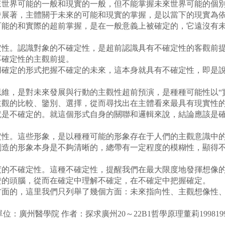
來世界可能的一般和現實的一般，但不能掌握未來世界可能的個
發展著，主體關于未來的可能和現實的掌握，是以當下的現實為
可能的和實際的超前掌握，是在一般意義上被確定的，它遠沒有
。認識對象的不確定性，是超前認識具有不確定性的客觀前提，
不確定性的主觀前提。
定的形式把握不確定的未來，這本身就具有不確定性，即是說
，是對未來發展與行動的主觀性超前預演，是種種可能性以“實
主觀的比較、鑒別、選擇，從而尋找出在主體看來最具有現實性
就是不確定的。就這個形式自身的關聯和邏輯來說，結論應該是
。這些形象，是以種種可能的形象存在于人們的主觀意識中的
創造的形象本身是不夠清晰的，總帶有一定程度的模糊性，顯得
。
不確定性。這種不確定性，提醒我們在最大限度地發揮想像的功
證的頭腦，從而在確定中理解不確定，在不確定中把握確定。
的，這里我們只列舉了幾個方面：未來指向性、主觀想像性、
者單位：廣州醫學院 作者：探求廣州20～22B1哲學原理董莉199819