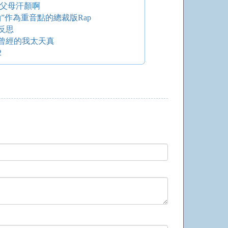
國父母汗顏啊
”作為重音點的總裁版Rap
反思
曾經的我太天真
2