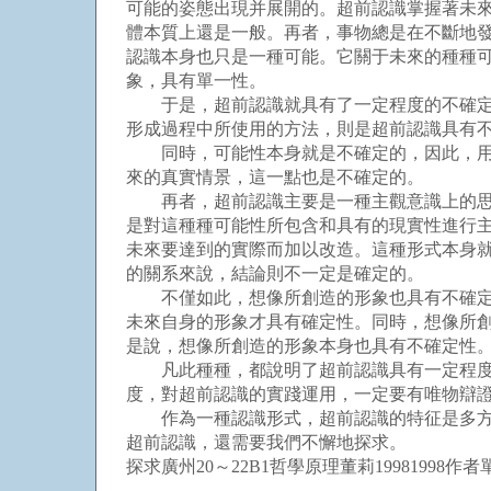
可能的姿態出現并展開的。超前認識掌握著未
體本質上還是一般。再者，事物總是在不斷地
認識本身也只是一種可能。它關于未來的種種
象，具有單一性。
于是，超前認識就具有了一定程度的不確定性
形成過程中所使用的方法，則是超前認識具有
同時，可能性本身就是不確定的，因此，用確
來的真實情景，這一點也是不確定的。
再者，超前認識主要是一種主觀意識上的思維
是對這種種可能性所包含和具有的現實性進行
未來要達到的實際而加以改造。這種形式本身
的關系來說，結論則不一定是確定的。
不僅如此，想像所創造的形象也具有不確定性
未來自身的形象才具有確定性。同時，想像所
是說，想像所創造的形象本身也具有不確定性
凡此種種，都說明了超前認識具有一定程度的
度，對超前認識的實踐運用，一定要有唯物辯
作為一種認識形式，超前認識的特征是多方面
超前認識，還需要我們不懈地探求。
探求廣州20～22B1哲學原理董莉19981998作