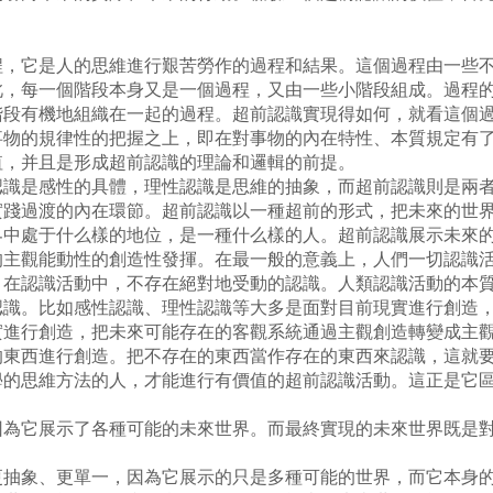
它是人的思維進行艱苦勞作的過程和結果。這個過程由一些不
此，每一個階段本身又是一個過程，又由一些小階段組成。過程
階段有機地組織在一起的過程。超前認識實現得如何，就看這個
的規律性的把握之上，即在對事物的內在特性、本質規定有了
值，并且是形成超前認識的理論和邏輯的前提。
是感性的具體，理性認識是思維的抽象，而超前認識則是兩者
實踐過渡的內在環節。超前認識以一種超前的形式，把未來的世
界中處于什么樣的地位，是一種什么樣的人。超前認識展示未來
觀能動性的創造性發揮。在最一般的意義上，人們一切認識活
。在認識活動中，不存在絕對地受動的認識。人類認識活動的本
認識。比如感性認識、理性認識等大多是面對目前現實進行創造
實進行創造，把未來可能存在的客觀系統通過主觀創造轉變成主
西進行創造。把不存在的東西當作存在的東西來認識，這就要
學的思維方法的人，才能進行有價值的超前認識活動。這正是它
它展示了各種可能的未來世界。而最終實現的未來世界既是對
象、更單一，因為它展示的只是多種可能的世界，而它本身的