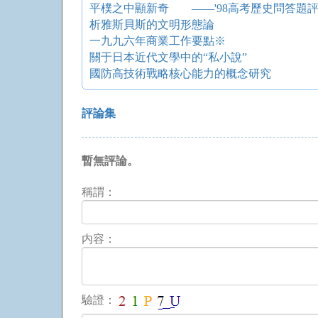
平樸之中顯新奇 ——'98高考歷史問答題
析雅斯貝斯的文明形態論
一九九六年商業工作要點※
關于日本近代文學中的“私小說”
國防高技術戰略核心能力的概念研究
評論集
暫無評論。
稱謂：
内容：
驗證：