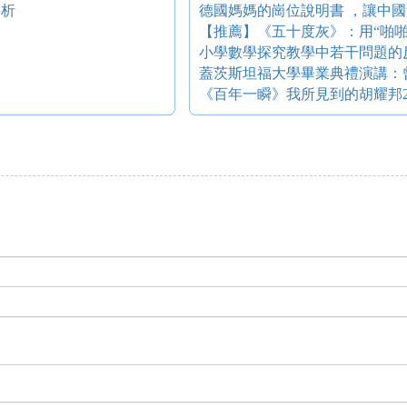
評析
德國媽媽的崗位說明書 ，讓中
【推薦】《五十度灰》：用“啪啪
小學數學探究教學中若干問題的
蓋茨斯坦福大學畢業典禮演講：
《百年一瞬》我所見到的胡耀邦