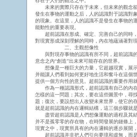
存在于人們的觀念之中。
未來的實際只存在于未來，但未來的觀念卻能
發生在事物的運動之后，人的認識對于認識對象
的現象。在這里，人的認識不是發生在事物的運
能動性的重要表現。
超前認識在形成、確定、完善自己的同時，又
對現實形成深刻理解的同時，內在地蘊涵著對
二、主觀想像性
與對現存事物的認識有所不同，超前認識的主
意念之內“創造”出未來可能存在的世界。
想像是一種巨大的力量，它超越現實，展示未
并能讓人們看到如何更好地生活和奮斗在這個
提供一個方向性的意見。超前認識的重要作用
作為一種認識形式，超前認識有自己的內在邏
怎樣的這一問題；其次，要在這些圖景中，尋
題；復次，要設想出人改變未來世界，使它的
就是超前認識的內在邏輯結構，這三個步驟就
盡管超前認識是人們想像運動的過程及其結果
并不是孤零零的存在物，在時間發展的鏈條上
現實之中，現實所具有的內在邏輯的逐步展開
超前認識并非把人們引向夢境和虛無，而是引