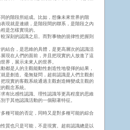
同的階段所組成。比如，想像未來世界的階
的表現就是連續，是階段間的聯系，是階段之內
過程是怎樣實現的。
較深刻的認識之后。而對事物的規律性把握則
的結合，是思維的具體，是更高層次的認識活
界展現在人們的面前，并且把現實的人放進了這
的世界，展示未來人的世界。
動都是人的主觀能動性創造性地發揮的結果，
質就是創造。毫無疑問，超前認識是人們主觀創
，把現實的客觀系統通過主觀創造轉變成主觀的
觀的觀念系統。
求有比感性認識、理性認識等更高程度的思維
區別于其他認識活動的一個顯著特征。
多種可能的否定，同時又是對多種可能的綜合
性質也只是可能，不是現實。超前認識總是以