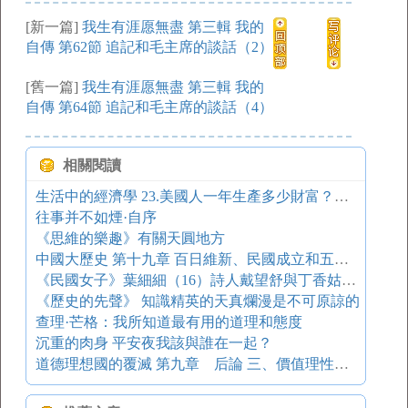
[新一篇]
我生有涯愿無盡 第三輯 我的
自傳 第62節 追記和毛主席的談話（2）
[舊一篇]
我生有涯愿無盡 第三輯 我的
自傳 第64節 追記和毛主席的談話（4）
相關閱讀
生活中的經濟學 23.美國人一年生產多少財富？（上）
往事并不如煙·自序
《思維的樂趣》有關天圓地方
中國大歷史 第十九章 百日維新、民國成立和五四運動
《民國女子》葉細細（16）詩人戴望舒與丁香姑娘原型
《歷史的先聲》 知識精英的天真爛漫是不可原諒的
查理·芒格：我所知道最有用的道理和態度
沉重的肉身 平安夜我該與誰在一起？
道德理想國的覆滅 第九章 后論 三、價值理性與工具理性相互界定