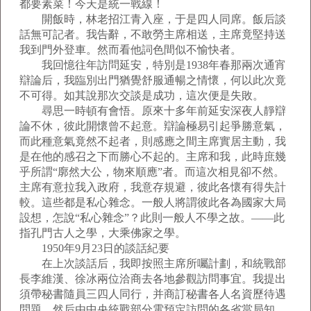
都要素菜！今天是統一戰線！
開飯時，林老招江青入座，于是四人同席。飯后談
話無可記者。我告辭，不敢勞主席相送，主席竟堅持送
我到門外登車。然而看他詞色間似不愉快者。
我回憶往年訪問延安，特別是1938年春那兩次通宵
辯論后，我臨別出門猶覺舒服通暢之情懷，何以此次竟
不可得。如其說那次交談是成功，這次便是失敗。
尋思一時頓有會悟。原來十多年前延安深夜人靜辯
論不休，彼此開懷曾不起意。辯論極易引起爭勝意氣，
而此種意氣竟然不起者，則感應之間主席實居主動，我
是在他的感召之下而勝心不起的。主席和我，此時庶幾
乎所謂“廓然大公，物來順應”者。而這次相見卻不然。
主席有意拉我入政府，我意存規避，彼此各懷有得失計
較。這些都是私心雜念。一般人將謂彼此各為國家大局
設想，怎說“私心雜念”？此則一般人不學之故。——此
指孔門古人之學，大乘佛家之學。
1950年9月23日的談話紀要
在上次談話后，我即按照主席所囑計劃，和統戰部
長李維漢、徐冰兩位洽商去各地參觀訪問事宜。我提出
須帶秘書隨員三四人同行，并商訂秘書各人名資歷待遇
問題。然后由中央統戰部分電預定訪問的各省當局知