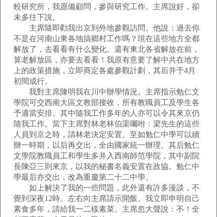
較研究所，我愿備顧問，參與研究工作。主席說好，卻
未多往下說。
主席隨即勸我出京到外地參觀訪問。他說：過去你
不是在河南山東各地搞鄉村工作嗎？現在這些地方全都
解放了，去看看有什么變化。還有東北各省解放在前，
算老解放區，亦要去看看！我原有意要了解中共在地方
上的政策措施，立即商定各處參觀計劃，其后并于4月
初間成行。
我對主席陳明我在川中辦學情況。主席指示勉仁文
學院可交西南大區文教部接收，所有教職員工及學生各
予適當安排。其中隨我工作多年的人亦可以令其來京仍
隨我工作。當下主席對林老林伯渠囑咐：梁先生的這些
人員到京之時，請林老決定安置。至如勉仁中學可以續
辦一時期，以后再交出，全由國家統一辦理。其后勉仁
文學院教職員工和學生多并入西南師范學院，其中副院
長陳亞三則來京，以我的秘書名義安置在政協。勉仁中
學最后亦交出，改為重慶第二十二中學。
如上解決了我的一些問題，此外還有許多漫談，不
覺到深夜12時。左右向主席請示開飯。我立即申明自己
素食多年，請給我一二樣素菜。主席忽大聲說：不！全