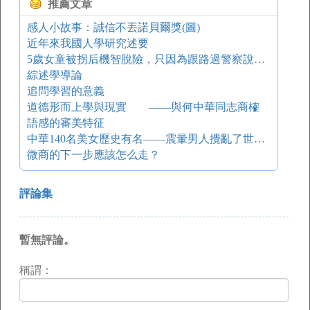
推薦文章
感人小故事：誠信不丟諾貝爾獎(圖)
近年來我國人學研究述要
5歲女童被拐后機智脫險，只因為跟路過警察說了一句話…
綜述學導論
追問學習的意義
道德形而上學與現實 ——與何中華同志商榷
語感的審美特征
中華140名美女歷史有名——震暈男人攪亂了世界！
微商的下一步應該怎么走？
評論集
暫無評論。
稱謂：