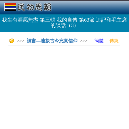
我生有涯愿無盡 第三輯 我的自傳 第63節 追記和毛主席
的談話（3）
>>>
讀書—連接古今充實信仰
>>>
簡體
傳統