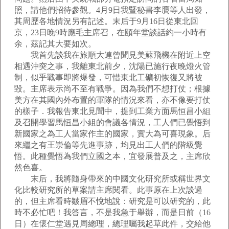
照，請他們招待參觀。4月9日我暨秘書李贗等人出發，
其周歷各地情況另有記述。末后于9月16日從東北回
京，23日晚9時應毛主席召，在頤年堂談話約一小時有
余，茲記其大要如次。
我首先談我在旅順大連曾聞見美蘇飛機在附近上空
相遇沖突之事，我離東北前夕，沈陽已施行夜晚燈火管
制，似乎戰事即將爆發，可惜東北工礦初恢復又將被
毀。主席表示尚不至有戰爭。因為我們不想打仗；根據
美方在其國內外布置的軍隊的情況來看，亦不像要打仗
的樣子．我報告東北見聞中，提到工業方面馬恒昌小組
及召開學習馬恒昌小組的會議各情況，工人們已覺悟到
新國家之為工人當家作主的國家，實大為可喜現象。后
來繼之有王崇倫等先進事跡，均見出工人們的階級覺
悟。此種覺悟為我們立國之本，宜發展普及之，主席欣
然色喜。
末后，我將隨身帶來的中國文化研究所或稱世界文
化比較研究所的草案請主席閱看。此事原在上次談過
的，但主席看時皺眉不悅地說：研究是可以研究的，此
時不必忙吧！我答言，不是我急于舉辦，而是日前（16
日）在懷仁堂遇見周總理，總理囑我起草此件，交給他