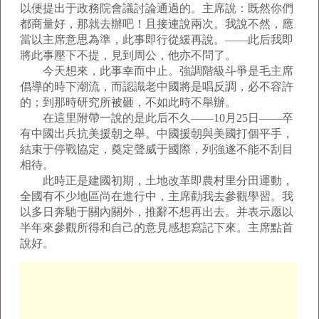
以便提出于政務院會議討論通過的。主席說：既然你們
都商量好，那就去辦吧！且接連說兩次。我說不然，應
當以主席意思為準，此事即行從緩再說。——此后我即
將此事壓下不提，見到周公，他亦不問了。
今天想來，此事幸而中止。強調階級斗爭是毛主席
倡導的時下潮流，而認識老中國將是唱反調，必不容許
的；到那時研究所被砸，不如此時不舉辦。
在這里附帶一說的是此后不久——10月25日——卒
有中國出兵抗美援朝之舉。中國援朝與美國打個平手，
結束于停戰協定，奠定聲威于國際，列強遂不能不刮目
相待。
此時正是建國初期，土地改革即農村里分田運動，
全國有不少地區尚在進行中，主席勸我去參觀學習。我
以多日奔馳于關內關外，推辭不想再出去。并表示愿以
半年來參觀所得和自己的意見感想寫記下來。主席點首
說好。