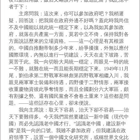
者于下：
主席問我：這次來，你可以參加政府吧？我稍遲
疑，回答說：把我留在政府外邊不好嗎？蓋此時我尚信
不及中國能以就此統一穩定下來，以為我如其參加政
府，就落在共產黨一方面，莫若中立不倚，保持我對各
方面說話歷來的立場資格。——這一心理是有其根源
的。中國自推翻帝制多少年來，紛爭擾攘，外無以應付
國際環境，內無以進行一切建設，天天在走下坡路，苦
莫苦于此。我一向切盼大局統一穩定，而眼見一時的統
一不難，就難在統一而且能長期穩定下來。1949年11月
尾，劉伯承第二野戰軍和林彪第四野戰軍相繼入川，我
親見兩軍軍士裝備和待遇，四野優于二野情形，兩軍接
收重慶物資彼此爭奪情形，而且全國劃分六大軍區，頗
有割據之勢。還有國民黨會不會卷土重來？這些都是問
題。——這些話存在心里，卻未便說。
我向主席說：取天下容易，治天下卻不容易——治
天下要難得多。今天我們當然要建設一新中國（現代中
國）而必先認識老中國才行。“認識老中國，建設新中
國”是我一向的口號。我雖不參加政府，但我建議在政
府領導下，設置一個中國文化研究所，或稱世界文化比