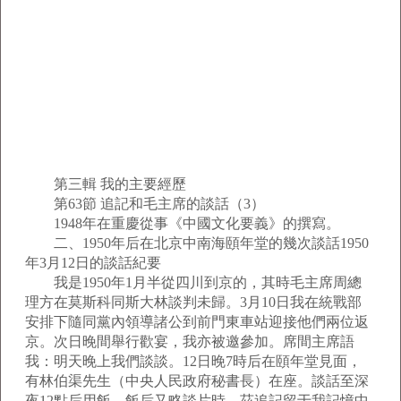
第三輯 我的主要經歷
第63節 追記和毛主席的談話（3）
1948年在重慶從事《中國文化要義》的撰寫。
二、1950年后在北京中南海頤年堂的幾次談話1950
年3月12日的談話紀要
我是1950年1月半從四川到京的，其時毛主席周總
理方在莫斯科同斯大林談判未歸。3月10日我在統戰部
安排下隨同黨內領導諸公到前門東車站迎接他們兩位返
京。次日晚間舉行歡宴，我亦被邀參加。席間主席語
我：明天晚上我們談談。12日晚7時后在頤年堂見面，
有林伯渠先生（中央人民政府秘書長）在座。談話至深
夜12點后用飯，飯后又略談片時，茲追記留于我記憶中