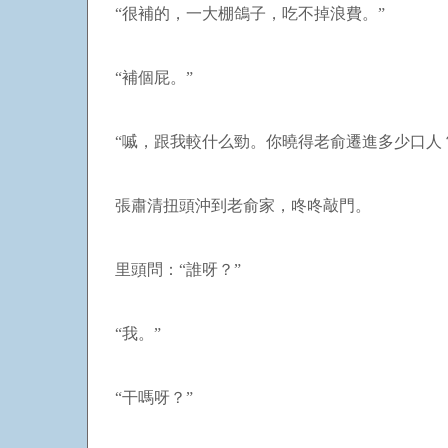
“很補的，一大棚鴿子，吃不掉浪費。”
“補個屁。”
“嘁，跟我較什么勁。你曉得老俞遷進多少口人
張肅清扭頭沖到老俞家，咚咚敲門。
里頭問：“誰呀？”
“我。”
“干嗎呀？”