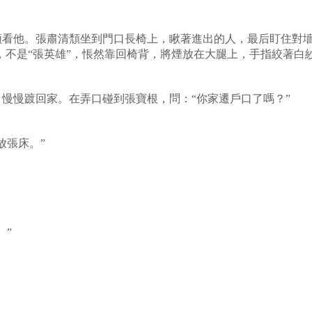
頭看他。張肅清頹坐到門口長椅上，瞅著進出的人，最后盯住對墻
”，不是“張英雄”，悵然靠回椅背，將煙放在大腿上，手指絞著白
慢慢踱回家。在弄口碰到張寶根，問：“你家遷戶口了嗎？”
放張床。”
。”