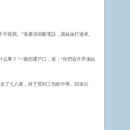
子不能買。”張肅清掛斷電話，讓妹妹打過來。
么事？”一聽想遷戶口，道：“你們這片早凍結
。走了七八家，終于買到三包軟中華。回派出