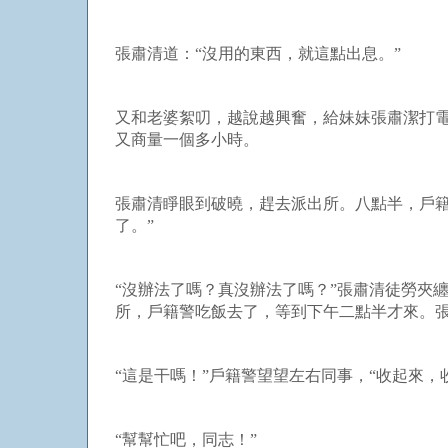
張肅清道：“沒用的東西，就這點出息。”
又和老婆絮叨，越說越興奮，給妹妹張肅潔打電
又商量一個多小時。
張肅清睜眼到破曉，趕去派出所。八點半，戶籍
了。”
“沒辦法了嗎？真沒辦法了嗎？”張肅清徒勞夾
所，戶籍警吃飯去了，等到下午二點半才來。
“這是干嗎！”戶籍警望望左右同事，“收起來，
“幫幫忙吧，同志！”