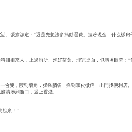
話。張肅潔道：“還是先想法多搞動遷費。捏著現金，什么樣房
科姍姍來人，上過廁所、泡好茶葉、理完桌面，乜斜著眼問：“什
纏一會兒，踱到墻角，猛搔腦袋，搔到頭皮微疼，出門找便利店
張肅清湊到窗口，遞上香煙。
收起來！”