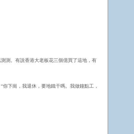
嘁測測。有說香港大老板花三個億買了這地，有
“你下崗，我退休，要地鐵干嗎。我做鐘點工，