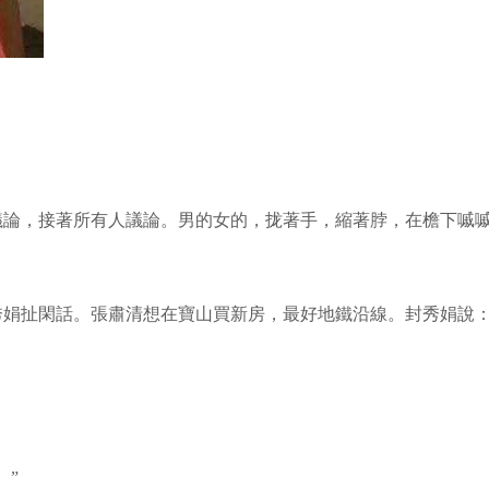
議論，接著所有人議論。男的女的，拢著手，縮著脖，在檐下嘁
秀娟扯閑話。張肅清想在寶山買新房，最好地鐵沿線。封秀娟說：
。”