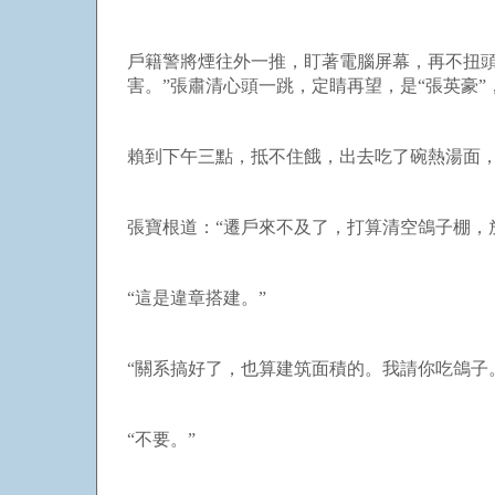
戶籍警將煙往外一推，盯著電腦屏幕，再不扭
害。”張肅清心頭一跳，定睛再望，是“張英豪
賴到下午三點，抵不住餓，出去吃了碗熱湯面，
張寶根道：“遷戶來不及了，打算清空鴿子棚，
“這是違章搭建。”
“關系搞好了，也算建筑面積的。我請你吃鴿子
“不要。”