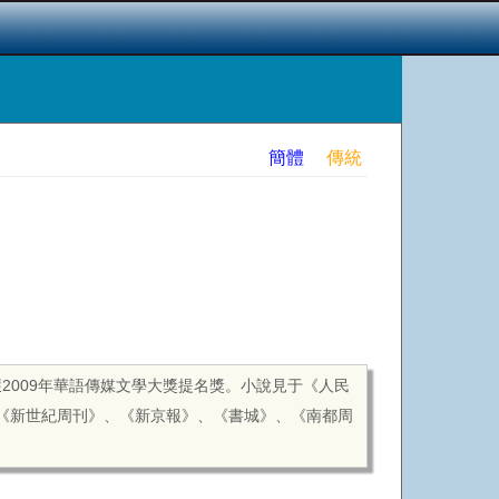
簡體
傳統
獲
2009
年華語傳媒文學大獎提名獎。小說見于《人民
《新世紀周刊》、《新京報》、《書城》、《南都周