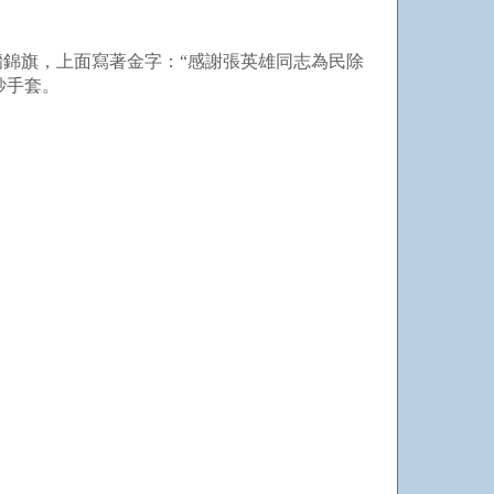
錦旗，上面寫著金字：“感謝張英雄同志為民除
紗手套。