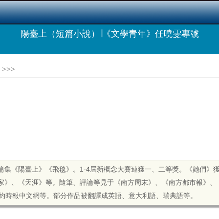
陽臺上（短篇小說）∣《文學青年》任曉雯專號
>>>
篇集《陽臺上》《飛毯》。
1-4
屆新概念大賽連獲一、二等獎。《她們》
家》、《天涯》等。隨筆、評論等見于《南方周末》、《南方都市報》、
約時報中文網等。部分作品被翻譯成英語、意大利語、瑞典語等。