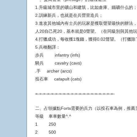
1.升級城市里的礦山和建筑，比如倉庫、鐵礦什么的
2.訓練新兵，也就是在兵營里造兵；
3.進攻其他城內有士兵的玩家是獲取聲望最快的辦法，
人20自己死20，基本就是0聲望。（在同級別與其
4.打獵成功，每收獲1塊錢，獲得0.02聲望。（打
5.兵種翻譯：
步兵 infantry (infs)
騎兵 cavalry (cavs)
.手 archer (arcs)
投石車 catapult (cats)
=-=-=-=-=-=-=-=-=-=-=-=-=-=-=-=-=-=-=-=-
二、占領據點Forts需要的兵力（以投石車為例，推
等級 車車數量^.^
1 250
2 500