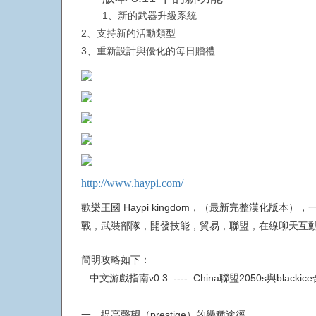
1、新的武器升級系統
2、支持新的活動類型
3、重新設計與優化的每日贈禮
http://www.haypi.com/
歡樂王國 Haypi kingdom，（最新完整漢化
戰，武裝部隊，開發技能，貿易，聯盟，在線聊天互動等
簡明攻略如下：
中文游戲指南v0.3 ---- China聯盟2050s與black
一、提高聲望（prestige）的幾種途徑