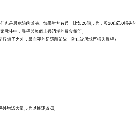
；
但也是最危險的辦法。如果對方有兵，比如20個步兵，殺20自己0損失
他玩家戰斗中，聲望與每個士兵消耗的糧食相等）；
獵除了掙銀子之外，最主要的是隱藏部隊，防止被屠城而損失聲望）
薦另外增派大量步兵以搬運資源）