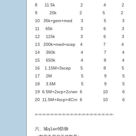
8 11.5k 2
9 20k 2 5 2
10 35k+gem+med 3 5 3
11 65k 3 6 3
12 115k 3 6 3
13 200k+med+scep 4 7 4
14 360k 4 7 4
15 650k 4 8 4
16 1.15M+3scep 5 8 5
17 2M 5 9 5
18 3.6M 5 9 5
19 6.5M+2scp+2crwn 6 10 6
20 11.5M+4scp+4Crn 6 10
=-=-=-=-=-=-=-=-=-=-=-=-=-=-=-=-=-=-=-=-
六、城q1an9防御