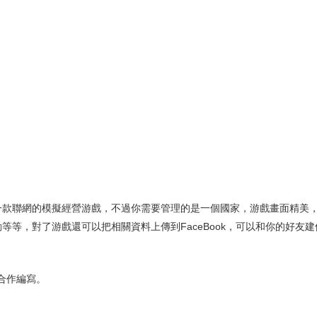
版本），一款聯網的模擬經營游戲，不過你需要管理的是一個國家，游戲畫面精美，
等，對了游戲還可以把相關資料上傳到FaceBook，可以和你的好友
ice合作編寫。