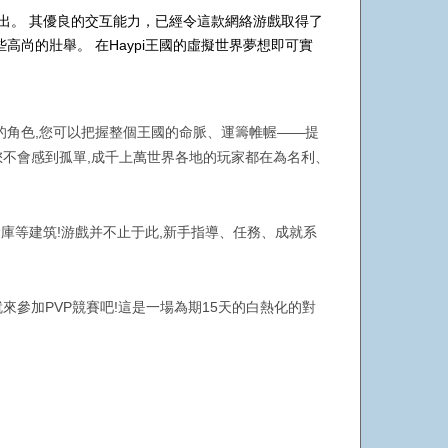
同的語言推出。 其優良的交互能力，已經令這款網絡游戲取得了
尚的壯舉。 在Haypi王國的虛擬世界夢想即可實
騎士的角色,您可以把握整個王國的命脈、運籌帷幄——提
不會感到孤單,成千上萬世界各地的玩家都在為名利、
庫等建筑!游戲并不止于此,新手指導、任務、成就系
參加PVP競賽吧!這是一場為期15天的白熱化的對