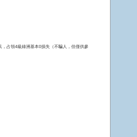
兵，占領4級綠洲基本0損失（不騙人，但僅供參