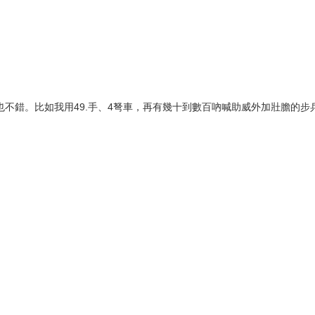
也不錯。比如我用49.手、4弩車，再有幾十到數百吶喊助威外加壯膽的步