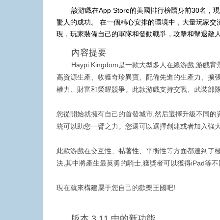
該游戲在App Store的美國排行榜躋身前30名，現
驚人的成功。 在一個精心安排的環境中，大量玩家交
現，玩家裝備自己的軍隊和發動戰爭，攻擊和擊退敵
內容提要
Haypi Kingdom是一款大型多人在線游
高資源生產、收獲奇珍異寶、配備先進的生產力、擴張
權力、財富和榮耀競爭。此款游戲支持交戰、武裝部隊
您從開始就擁有自己的首發城市,然后選擇升級不同的
統可以助您一臂之力。您還可以選擇創建或者加入強大
此款游戲在交互性、黏著性、平衡性等方面都達到了極
決,其中將產生最英勇的騎士,獲獎者可以獲得iPad等
現在就來構建屬于您自己的歡樂王國吧!
版本 3.11 中的新功能