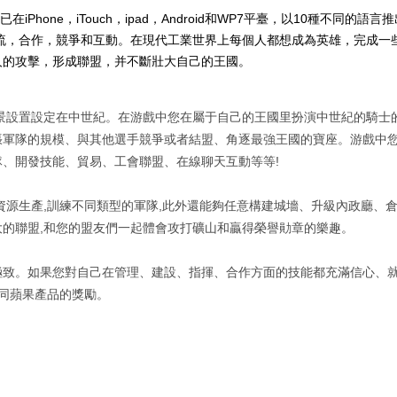
已在iPhone，iTouch，ipad，Android和WP7平臺，以10種不
流，合作，競爭和互動。在現代工業世界上每個人都想成為英雄，完成一些高
人的攻擊，形成聯盟，并不斷壯大自己的王國。
戲,游戲背景設置設定在中世紀。在游戲中您在屬于自己的王國里扮演中世紀的
軍隊的規模、與其他選手競爭或者結盟、角逐最強王國的寶座。游戲中您
、開發技能、貿易、工會聯盟、在線聊天互動等等!
資源生產,訓練不同類型的軍隊,此外還能夠任意構建城墻、升級內政廳、倉
的聯盟,和您的盟友們一起體會攻打礦山和贏得榮譽勛章的樂趣。
致。如果您對自己在管理、建設、指揮、合作方面的技能都充滿信心、就來
不同蘋果產品的獎勵。