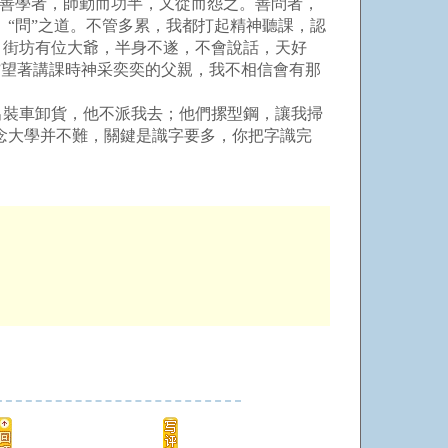
善學者，師勤而功半，又從而怨之。善問者，
、“問”之道。不管多累，我都打起精神聽課，認
：街坊有位大爺，半身不遂，不會說話，天好
”望著講課時神采奕奕的父親，我不相信會有那
裝車卸貨，他不派我去；他們摞型鋼，讓我掃
念大學并不難，關鍵是識字要多，你把字識完