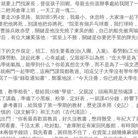
要上門找家長，督促孩子回鄉。母親去街道辦事處給我開了一張
去二輕局倉庫上班，一天工資一塊二。
走20多里路。裝卸班5男4女，我最小。休息時，大家湊一起下
要把他將死，別讓他把你將死。”院里有個乒乓球臺，我打球時，
“曹操兵敗赤壁，關鍵是他沒先燒了東吳的船，自己的船先被周瑜
后，有位大嬸奚落他：“當皇上不難，關鍵是你要把手里的牌先
文件規定，招工、招生要看政治(入團、入黨)、看勞動(工分)
回隊勞動。說起此事，心有戚戚，父親卻不以為然：“念大學是為
點學術氣氛，能學到什么？你若真想念大學，而不是為了一張文
那就兩門一起學吧，這兩門課我都教過。咱這父子大學沒有學年
寫了一張“錄取通知書”，鄭重地說：“今天注冊，你已經是大學
教學相長”，發給我10條“學規”。父親說，頭兩周是預備課，講
了講義，準備了小黑板、粉筆，定好表，一節課45分鐘，鈴響
讀、參考書目，給我發了第一學期的教材，歷史課本用《史記》、
許慎的《說文解字》和王力的《古代漢語》。
門：“你爸最喜歡當教員，好久沒教書，憋得難受，年紀大了
時間看書。干活太累，吃好點。”倉庫附近有家回民飯館，有時我
休兩個半鐘頭，我先看書，困得熬不住了，在貨架上鋪幾條麻袋