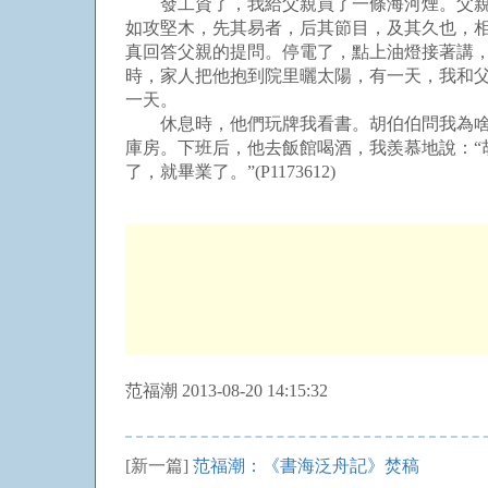
發工資了，我給父親買了一條海河煙。父親讓
如攻堅木，先其易者，后其節目，及其久也，相
真回答父親的提問。停電了，點上油燈接著講
時，家人把他抱到院里曬太陽，有一天，我和父
一天。
休息時，他們玩牌我看書。胡伯伯問我為啥不
庫房。下班后，他去飯館喝酒，我羨慕地說：“
了，就畢業了。”(P1173612)
范福潮 2013-08-20 14:15:32
[新一篇]
范福潮：《書海泛舟記》焚稿