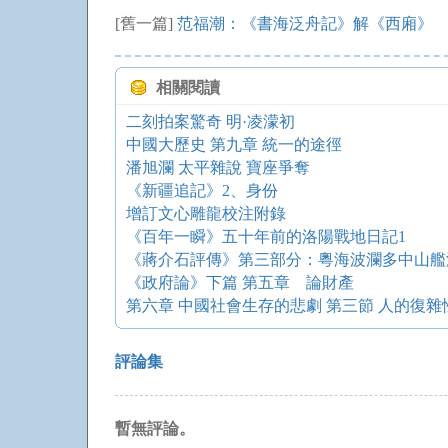
[舊一篇]
范福潮：《書海泛舟記》解《西廂》
相關閱讀
二刻拍案驚奇 明·凌濛初
中國大歷史 第九章 統一的途徑
潘旭瀾 太平雜說 寶座爭奪
《新疆追記》2、身份
增訂文心雕龍校注附錄
《百年一瞬》五十年前的洛陽戰地日記1
《蔣介石評傳》第三部分：粵海波瀾多中山艦
《政府論》下篇 第五章 論財產
第六章 中國社會生存的悲劇 第三節 人的復雜
評論集
暫無評論。