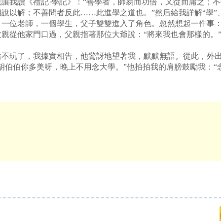
我讀《禮記·學記》：“善學者，師易而功倍，又從而庸之；不
說以解；不善問者反此……此進學之道也。”然后給我詳解“學”
，一位老師，一個學生，父子雙雙進入了角色。忽然想起一件事
親從他家門口過，父親指著那位大爺說：“將來我也會那樣的。
玩了，我據實相告，他驚訝地望著我，默默無語。從此，外出
胡伯伯你多美呀，晚上不用念大學。”他拍拍我的肩膀鼓勵我：“