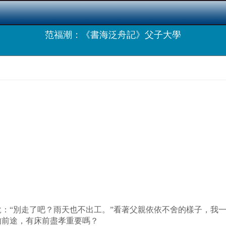
范福潮：《書海泛舟記》父子大學
“別走了吧？雨天也不出工。”看著父親依依不舍的樣子，我一
的前途，有床前盡孝重要嗎？