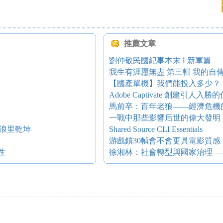
推薦文章
劉仲敬民國紀事本末 Ⅰ 新軍篇
我生有涯愿無盡 第三輯 我的自傳 
【國產單機】我們能投入多少？
Adobe Captivate 創建
馬前卒：百年老狼——經濟危機
一戰中那些影響后世的偉大發明
浪里乾坤
Shared Source CLI Essentials
游戲鎖30幀會不會更具電影質感
性
徐湘林：社會轉型與國家治理 