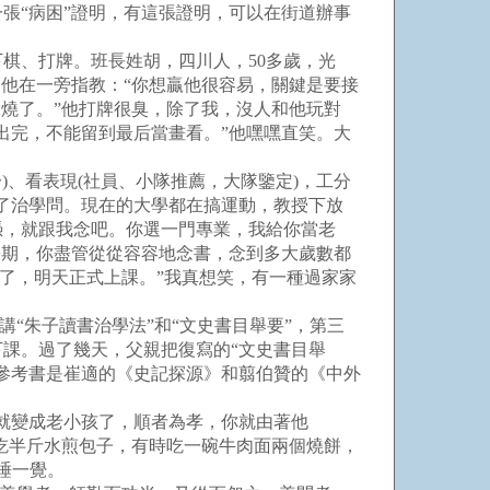
“病困”證明，有這張證明，可以在街道辦事
棋、打牌。班長姓胡，四川人，50多歲，光
他在一旁指教：“你想贏他很容易，關鍵是要接
燒了。”他打牌很臭，除了我，沒人和他玩對
出完，不能留到最后當畫看。”他嘿嘿直笑。大
、看表現(社員、小隊推薦，大隊鑒定)，工分
了治學問。現在的大學都在搞運動，教授下放
憑，就跟我念吧。你選一門專業，我給你當老
學期，你盡管從從容容地念書，念到多大歲數都
生了，明天正式上課。”我真想笑，有一種過家家
“朱子讀書治學法”和“文史書目舉要”，第三
下課。過了幾天，父親把復寫的“文史書目舉
參考書是崔適的《史記探源》和翦伯贊的《中外
就變成老小孩了，順者為孝，你就由著他
吃半斤水煎包子，有時吃一碗牛肉面兩個燒餅，
睡一覺。