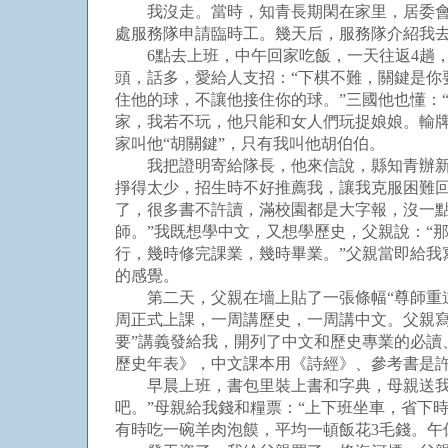
我沒走。當時，知青長期閑在家里，居委會就
處服務隊申請臨時工。幾天后，服務隊介紹我
6點去上班，中午回家吃飯，一天往返4趟，要
頭，話多，愛給人支招：“下棋不難，關鍵是你
住他的球，不讓他接住你的球。”三國他也懂：
家，我若不玩，他只能和女人們玩捉娘娘。輸牌
家叫他“胡關鍵”，只有我叫他胡伯伯。
我把證明寄給隊長，他來信說，縣知青辦新下的
掙得太少，招生時不好推薦我，讓我克服困難
了，很多書不許讀，滿校園都是大字報，沒一
師。”我既想學中文，又想學歷史，父親說：“
行，幾時修完課業，幾時畢業。”父親當即給我
的感覺。
第二天，父親在墻上貼了一張條幅“尊師重道，
周正式上課，一周講歷史，一周講中文。父親寫
要”講義發給我，開列了中文和歷史專業的必
歷史年表》，中文課本用《詩經》、參考書是
早晨上班，書包里裝上書和字典，母親送我出
吧。”母親給我錢和糧票：“上下班坐車，省下
有時吃一碗羊肉泡饃，平均一頓飯花3毛錢。午