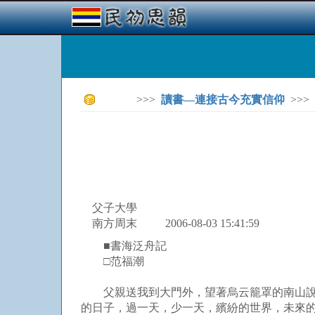
>>>
讀書—連接古今充實信仰
>>>
父子大學
南方周末 2006-08-03 15:41:59
■書海泛舟記
□范福潮
父親送我到大門外，望著烏云籠罩的南山說：
的日子，過一天，少一天，繽紛的世界，未來