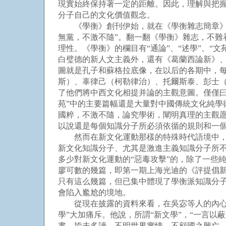
現實始終保持著一定的距離。因此，理解與把
分子自己的文化價值觀念。
《學衡》創刊伊始，就在《學衡雜志簡章》中
無黨，不激不隨”。翻一翻《學衡》雜志，不
理性。《學衡》的欄目有“通論”、“述學”、“文
白璧德的新人文主義外，還有《葛蘭西論新》
圖就是孔子和蘇格拉底像，在以后的各期中，
斯）、辜律己（柯勒律治）、托爾斯泰、彭士
了他們將中西文化相提并論的主觀意圖。僅僅曰
苑”中的主要篇幅還是大量對中國傳統文化純
國粹，不激不隨，論究學術，闡明真理的主觀
以說還是每個知識分子所必須依循的規則和一
然而在新文化運動那樣的特殊時代語境中，它
新文化知識分子、尤其是激進主義知識分子所
多少對新文化運動的“惡毒攻擊”的，除了一些
廖可數的幾篇，即第一期上海光迪的《評提倡
只有這么幾篇，但已集中體現了學衡派知識分
會陷入尷尬的境地。
從現在披露的資料來看，在吳宓等人的內心深
學”大加痛斥。他說，所謂“新文學”，“一言
書，皆未多讀，不明世界實情，不顧國之興亡，而