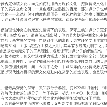
一步否定傳統文化，而是如何利用西方現代文化，挖掘傳統文化
分子的安身立命之所，一旦也遭到全盤性的否定，那知識分子也
對文化——道德的保守態度也僅僅是一種純粹的文化態度；而激
，達到對社會政治與文化秩序的重構。這就使得保守知識分子與
值理性沖突在特定歷史情境下的表現。保守主義知識分子更多
文明真價之所在”。從這個立場出發，他們著力挖掘中西文化中
重自然，西方動的文明引向物質生活的富裕，東方靜的文明注重
明應當互補，主張“統整吾固有之文明，其本有系統者則明了之，
，無論是激進知識分子的工具理性，還是保守知識分子的價值理性
化的根本動力，但又把這種動力當成了近代西方文明的全部，認
地擁護工具理性；而保守知識分子則以維護價值理性為自己的天
的價值理性傳統并無古今高下之分，中國深厚的文化傳統必須有自
正是以現代性為目標的新文化運動內在緊張的必然表現，也是現
最具聲勢的保守主義知識分子群體。從1922年1月創刊，到19
論為時代使命的知識分子，除了吳宓、胡先ｓù＠①、梅光迪、柳
了有著大致相同的學術志向與文化精神的學衡派知識分子群體。
，既有著容納中西的文化胸襟，又對新文化運動充滿了難以化解