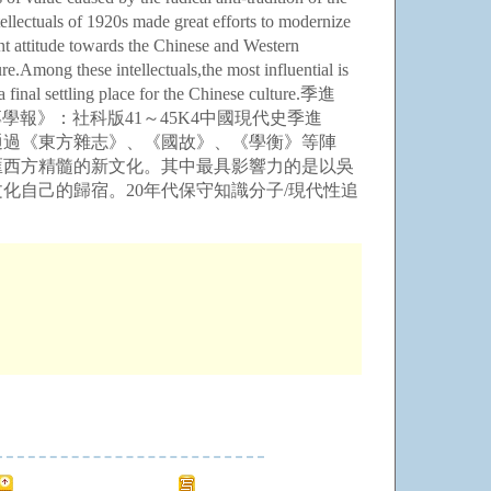
llectuals of 1920s made great efforts to modernize
nt attitude towards the Chinese and Western
e.Among these intellectuals,the most influential is
r a final settling place for the Chinese culture.季進
專學報》：社科版41～45K4中國現代史季進
，通過《東方雜志》、《國故》、《學衡》等陣
匯西方精髓的新文化。其中最具影響力的是以吳
化自己的歸宿。20年代保守知識分子/現代性追