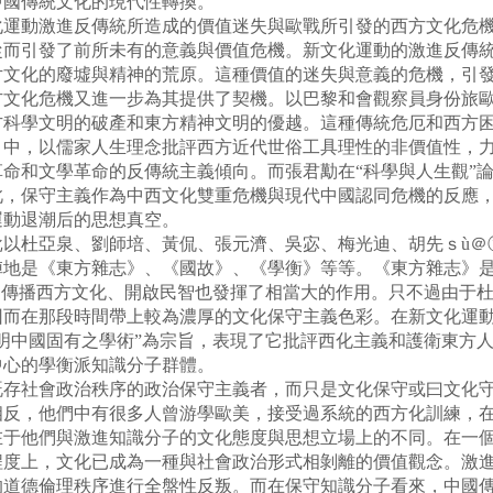
中國傳統文化的現代性轉換。
動激進反傳統所造成的價值迷失與歐戰所引發的西方文化危機
從而引發了前所未有的意義與價值危機。新文化運動的激進反傳
片文化的廢墟與精神的荒原。這種價值的迷失與意義的危機，引
方文化危機又進一步為其提供了契機。以巴黎和會觀察員身份旅
方科學文明的破產和東方精神文明的優越。這種傳統危厄和西方
》中，以儒家人生理念批評西方近代世俗工具理性的非價值性，
命和文學革命的反傳統主義傾向。而張君勱在“科學與人生觀”
此，保守主義作為中西文化雙重危機與現代中國認同危機的反應
運動退潮后的思想真空。
杜亞泉、劉師培、黃侃、張元濟、吳宓、梅光迪、胡先ｓù＠
陣地是《東方雜志》、《國故》、《學衡》等等。《東方雜志》
為傳播西方文化、開啟民智也發揮了相當大的作用。只不過由于杜亞
因而在那段時間帶上較為濃厚的文化保守主義色彩。在新文化運
明中國固有之學術”為宗旨，表現了它批評西化主義和護衛東方人
中心的學衡派知識分子群體。
社會政治秩序的政治保守主義者，而只是文化保守或曰文化守成
相反，他們中有很多人曾游學歐美，接受過系統的西方化訓練，
在于他們與激進知識分子的文化態度與思想立場上的不同。在一
程度上，文化已成為一種與社會政治形式相剝離的價值觀念。激
的道德倫理秩序進行全盤性反叛。而在保守知識分子看來，中國