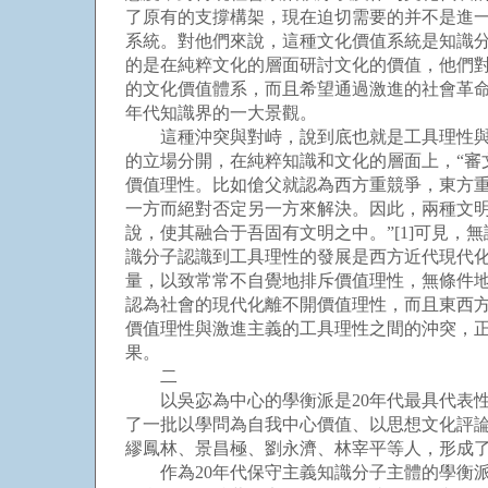
了原有的支撐構架，現在迫切需要的并不是進
系統。對他們來說，這種文化價值系統是知識
的是在純粹文化的層面研討文化的價值，他們
的文化價值體系，而且希望通過激進的社會革命
年代知識界的一大景觀。
這種沖突與對峙，說到底也就是工具理性與價
的立場分開，在純粹知識和文化的層面上，“審
價值理性。比如傖父就認為西方重競爭，東方
一方而絕對否定另一方來解決。因此，兩種文
說，使其融合于吾固有文明之中。”[1]可見
識分子認識到工具理性的發展是西方近代現代
量，以致常常不自覺地排斥價值理性，無條件
認為社會的現代化離不開價值理性，而且東西方
價值理性與激進主義的工具理性之間的沖突，
果。
二
以吳宓為中心的學衡派是20年代最具代表性、也
了一批以學問為自我中心價值、以思想文化評
繆鳳林、景昌極、劉永濟、林宰平等人，形成
作為20年代保守主義知識分子主體的學衡派