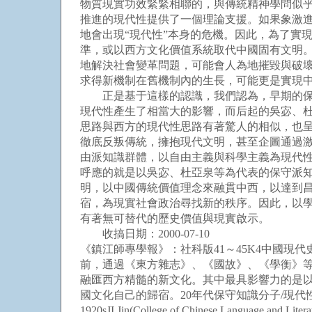
物質現實功效緊緊相聯的，與傳統精神學問似
推進的現代性提供了一個理論支援。如果象激進
地會出現“現代性”本身的危機。因此，為了實
準，或以西方文化價值系統取代中國固有文明
地解決社會變革問題，可能會人為地摧毀與破
求得新機制在舊機制內的生長，可能更是實現
正是基于這樣的認識，我們認為，早期的保守
現代性產生了相當大的影響，而后起的吳宓、
思路與西方的現代性思路有著驚人的相似，也
徹底反叛傳統，擁抱現代文明，甚至企圖通過
由派知識群體，以自由主義與科學主義為現代
呼應的就是以吳宓、杜亞泉等為代表的保守派
明，以中國傳統價值理念來融貫中西，以達到
宿，為現實社會政治尋找新的秩序。因此，以學
有著無可替代的歷史價值與現實啟示。
收搞日期：2000-07-10
《鎮江師專學報》：社科版41～45K4中國現代
前，通過《東方雜志》、《國故》、《學衡》
融匯西方精髓的新文化。其中最具影響力的是以
國文化自己的歸宿。20年代保守知識分子/現代性追求/融匯conservative 
1920sJI Jin(College of Chinese Language and Literat