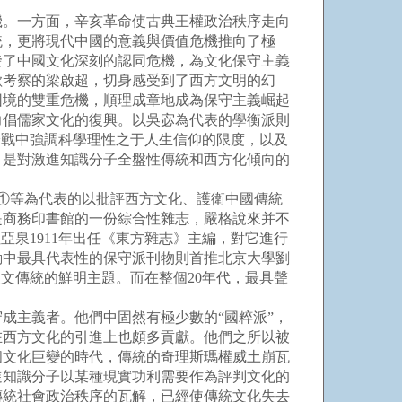
。一方面，辛亥革命使古典王權政治秩序走向
統，更將現代中國的意義與價值危機推向了極
發了中國文化深刻的認同危機，為文化保守主義
歐考察的梁啟超，切身感受到了西方文明的幻
困境的雙重危機，順理成章地成為保守主義崛起
力倡儒家文化的復興。以吳宓為代表的學衡派則
論戰中強調科學理性之于人生信仰的限度，以及
，是對激進知識分子全盤性傳統和西方化傾向的
①等為代表的以批評西方文化、護衛中國傳統
是商務印書館的一份綜合性雜志，嚴格說來并不
泉1911年出任《東方雜志》主編，對它進行
動中最具代表性的保守派刊物則首推北京大學劉
文傳統的鮮明主題。而在整個20年代，最具聲
主義者。他們中固然有極少數的“國粹派”，
在西方文化的引進上也頗多貢獻。他們之所以被
個文化巨變的時代，傳統的奇理斯瑪權威土崩瓦
進知識分子以某種現實功利需要作為評判文化的
傳統社會政治秩序的瓦解，已經使傳統文化失去