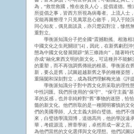
為，“救世救國，惟在改良人心，提倡道德。惟
所提倡之事，皆西方所視為病毒者。上流人士
安能再圖整理？只見萬眾息心斂手，同入于陸沉
同心知友，偶見面談及，亦只楚囚對泣，慘然無
重對立。
學衡派知識分子把全國“震撼動搖、相激相攻、
中國文化之生死關頭”[4]，因此，在新舊劇烈
態為中國文化發展開辟“第三條路向”，隨著時
亦成”融化東西文明的新文化，可這種并不能
的重塑，而不再強調舊傳統的根基。學衡派在
新，要么是舊，試圖超越新舊之爭的種種姿態
重隔閡和深刻對立，成為我們理解梅光迪《評
學衡派知識分子對中西文化所采取的理性態度
中性詞匯。我們所使用的“保守”、“保守主義
革的反感，也并非純粹對“舊”事物的迷戀，恰
髓的新文化。他們所取的是一種開明審慎的文
們的美國導師、人文主義大師白璧德。他們不
來，白璧德學識淵博，道德高尚，他的學說遠
華，考鏡源流，辨章學術，卓然而成一家之言。
為他們當然的文化選擇與文化理想。他們試圖