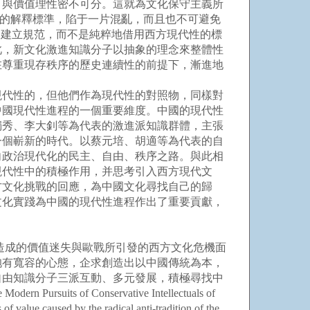
、與價值理性密不可分。這就為文化保守主義所
定的解釋標準，陷于一片混亂，而且也不可避免
和建立規范，而不是純粹地借用西方現代性的標
此，新文化激進知識分子以抽象的理念來整體性
在尊重現存秩序的歷史連續性的前提下，漸進地
代性的，但他們作為現代性的對照物，同樣對
中國現代性進程的一個重要維度。中國的現代性
獨秀、李大釗等為代表的激進派知識群體，主張
一個嶄新的時代。以蔡元培、胡適等為代表的自
向政治現代化的民主、自由、秩序之路。與此相
現代性中的積極作用，并思考引入西方現代文
方文化挑戰的回應，為中國文化尋找自己的歸
文化實踐為中國的現代性進程作出了重要貢獻，
統所造成的價值迷失與歐戰所引發的西方文化危機面
抱有寬容的心態，企求創造出以中國傳統為本，
自由知識分子三派互動、多元發展，積極尋找中
ursuits of Conservative Intellectuals of
 value caused by the radical anti-tradition of the