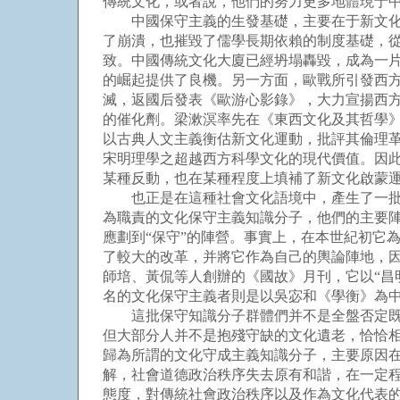
傳統文化，或者說，他們的努力更多地體現于
中國保守主義的生發基礎，主要在于新文化運
了崩潰，也摧毀了儒學長期依賴的制度基礎，
致。中國傳統文化大廈已經坍塌轟毀，成為一
的崛起提供了良機。另一方面，歐戰所引發西
滅，返國后發表《歐游心影錄》，大力宣揚西
的催化劑。梁漱溟率先在《東西文化及其哲學
以古典人文主義衡估新文化運動，批評其倫理革
宋明理學之超越西方科學文化的現代價值。因
某種反動，也在某種程度上填補了新文化啟蒙
也正是在這種社會文化語境中，產生了一批以
為職責的文化保守主義知識分子，他們的主要
應劃到“保守”的陣營。事實上，在本世紀初它
了較大的改革，并將它作為自己的輿論陣地，
師培、黃侃等人創辦的《國故》月刊，它以“昌
名的文化保守主義者則是以吳宓和《學衡》為
這批保守知識分子群體們并不是全盤否定既存
但大部分人并不是抱殘守缺的文化遺老，恰恰
歸為所謂的文化守成主義知識分子，主要原因
解，社會道德政治秩序失去原有和諧，在一定
態度，對傳統社會政治秩序以及作為文化代表