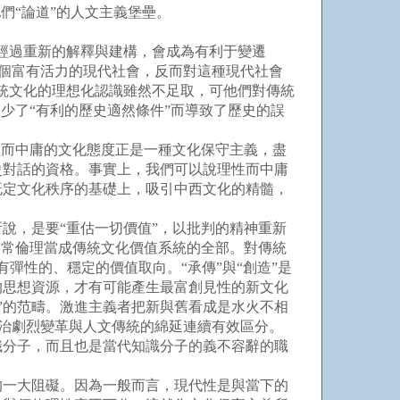
們“論道”的人文主義堡壘。
經過重新的解釋與建構，會成為有利于變遷
一個富有活力的現代社會，反而對這種現代社會
傳統文化的理想化認識雖然不足取，可他們對傳統
少了“有利的歷史適然條件”而導致了歷史的誤
而中庸的文化態度正是一種文化保守主義，盡
史對話的資格。事實上，我們可以說理性而中庸
既定文化秩序的基礎上，吸引中西文化的精髓，
，是要“重估一切價值”，以批判的精神重新
綱常倫理當成傳統文化價值系統的全部。對傳統
有彈性的、穩定的價值取向。“承傳”與“創造”是
的思想資源，才有可能產生最富創見性的新文化
創造”的范疇。激進主義者把新與舊看成是水火不相
政治劇烈變革與人文傳統的綿延連續有效區分。
識分子，而且也是當代知識分子的義不容辭的職
一大阻礙。因為一般而言，現代性是與當下的