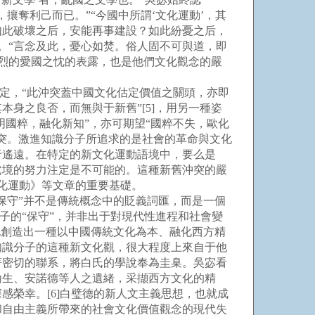
攘奪利己而已。”“今國中所謂‘文化運動’，其
如此破壞之后，安能再事建設？如此紛憂之后，
焚。“言念及此，憂心如焚。俗人固不可與道，即
強烈的愛國之忱的表露，也是他們文化觀念的嚴
定，“此沖突蓋中國文化估定價值之關頭，亦即
本身之良否，而無與于新舊”[5]，用另一種姿
明國粹，融化新知”，亦可期望“國粹不失，歐化
突。激進知識分子所追求的是社會的革命與文化
于遙遠。在特定的新文化運動語境中，要么是
處境的努力注定是不可能的。這種新舊沖突的嚴
化運動》等文章的重要基礎。
守”并不是傳統概念中的貶義詞匯，而是一個
子的“保守”，并非出于對現代性進程和社會變
此創造出一種以中國傳統文化為本、融化西方精
知識分子的這種新文化觀，很大程度上來自于他
著密切的聯系，將白氏的學說奉為圭臬。吳宓看
翰生、安諾德等人之遺緒，采擷西方文化的精
榮幸。[6]白璧德的新人文主義思想，也就成
和自由主義所帶來的社會文化價值觀念的現代失