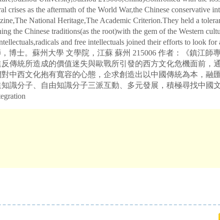
crises as the aftermath of the World War,the Chinese conservative inte
azine,The National Heritage,The Academic Criterion.They held a tolera
ng the Chinese traditions(as the root)with the gem of the Western cultur
llectuals,radicals and free intellectuals joined their efforts to look fo
師，博士。蘇州大學 文學院，江蘇 蘇州 215006 作者：《鎮江師
文化激進反傳統所造成的價值迷失與歐戰所引發的西方文化危機面前
們對中西文化抱有寬容的心態，企求創造出以中國傳統為本，融
進知識分子、自由知識分子三派互動、多元發展，積極尋找中國文
egration