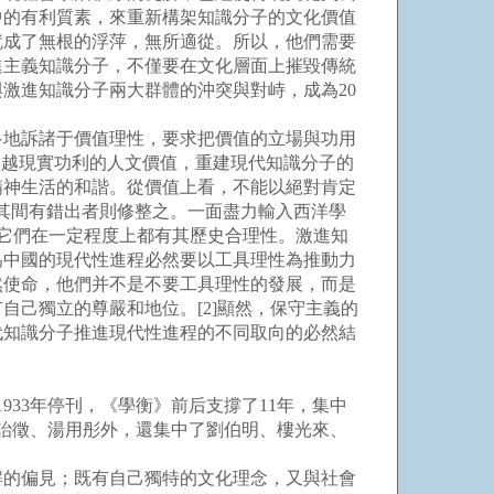
中的有利質素，來重新構架知識分子的文化價值
就成了無根的浮萍，無所適從。所以，他們需要
進主義知識分子，不僅要在文化層面上摧毀傳統
激進知識分子兩大群體的沖突與對峙，成為20
地訴諸于價值理性，要求把價值的立場與功用
超越現實功利的人文價值，重建現代知識分子的
精神生活的和諧。從價值上看，不能以絕對肯定
其間有錯出者則修整之。一面盡力輸入西洋學
，它們在一定程度上都有其歷史合理性。激進知
為中國的現代性進程必然要以工具理性為推動力
然使命，他們并不是不要工具理性的發展，而是
己獨立的尊嚴和地位。[2]顯然，保守主義的
代知識分子推進現代性進程的不同取向的必然結
33年停刊，《學衡》前后支撐了11年，集中
詒徵、湯用彤外，還集中了劉伯明、樓光來、
的偏見；既有自己獨特的文化理念，又與社會