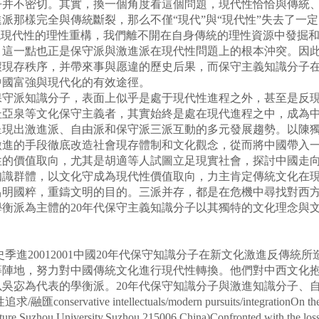
乎并不密切。其實，換一個角度看這個問題，現代性恰恰與傳統
派那樣完全與傳統斷裂，那么不僅“現代”與“現代性”失去了一
現現代性的理性重構，我們離不開在自身傳統的理性資源中發掘
。這一點也正是保守派與激進派在現代性問題上的根本沖突。因
壞現存秩序，并帶來事與愿違的歷史后果，而保守主義知識分子
中國富強與現代化的有效途徑。
派知識分子，表面上似乎是處于現代性進程之外，甚至是反現
杜亞泉等文化保守主義者，其實始終是處在現代進程之中，成為
呈現出激進派、自由派和保守派三派互動的多元發展趨勢。以陳
激進的手段徹底改造社會現存體制和文化觀念，從而將中國帶入
性的價值取向，尤其是胡適等人試圖立足現實社會，探討中國走
知識群體，以文化守成為現代性價值取向，力主肯定傳統文化在
昌明國粹，重鑄文明的目的。三派并存，都是在危機中尋找對西
衡派為主體的20年代保守主義知識分子以其獨特的文化理念與
史季進20012001中國20年代保守知識分子在新文化激進反傳
等陣地，努力對中國傳統文化進行現代性轉換。他們對中西文化
吳宓為代表的學衡派。20年代保守知識分子與激進知識分子、
intellectuals/modern pursuits/integrationOn the Modern P
ure,Suzhou University,Suzhou 215006,China)Confronted with the loss of