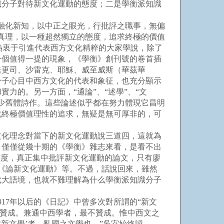
識分子對待新文化運動的態度；二是學衡派知識
融化新知，以中正之眼光，行批評之職事，無偏
真理，以一種超然獨立的態度，追求終極的價值
他們熱衷于引進代表西方文化精粹的大家學說，除了
一個值得一提的現象，《學衡》創刊號的卷首插
迭更司、沙雷克、耶穌、威至威斯（華茲華
分子心目中西方文化的代表和象征，也充分顯示
力的。另一方面，“通論”、“述學”、“文
少舊體詩作。這些論述似乎都在努力體現它昌明
化終極價值理性的追求，無疑是無可厚非的，可
化理念對當下的新文化運動說三道四，這就為
，僅僅從幾十期的《學衡》雜志來看，是看不出
態度，真正集中批評新文化運動的論文，只有廖
《論新文化運動》等。不過，話說回來，雖然
代大語境，也就不難理解為什么學衡派知識分子
7年以后的《日記》中曾多次對所謂的“新文
不贊成。兼通中西學者，最不贊成。惟中西文之
‘新文學’者，亂國之文學也。”吳宓始終認