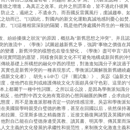
道德之增進，為真正之改革。此外之所謂革命，皆不過此仆彼興，
，防止之，遏絕之，不遺余力。而吾國反雷厲風行，虔誠趨奉。
之劫而已。”[3]因此，對國內的新文化運動真誠地感到憂心如
歡。”[3]這種相當深刻的隔閡，既是他們身處國外而生的一種
紛紛擾攘之狀況”的原因，概括為“新舊思想之沖突”。并且認
沖突的激流中，《學衡》試圖超越新舊之爭，強調“事物之價值在其
代的變遷，新舊沖突的樣態也在發生變化，《學衡》盡可申言“昌
解決現實問題的愿望，同樣會與新文化不可避免地構成新與舊的沖
舊傳統基礎上所構想的融化中西的理想，對激進知識分子來說過
，其實也是新舊沖突的一種表現形式，學衡派試圖解脫新舊纏繞
提倡新文化者》、胡先ｓù＠①《評〈嘗試集〉》、吳宓《論新文
，使他們在批判或維護傳統文化方面頗具保守色彩。這里的“保
”基本上都屬于一種中性詞匯。之所以這么說，是因為學衡派知識分
恰相反，他們對中西文化抱有寬容的心態與融匯的胸襟，企求由
化態度，而不是激進派那種否定一切的情感渲泄。吳宓和學衡派
僅在美國留學時親受白璧德的教導，甚至在回國以后，依然保持
承柏拉圖、亞里斯多德之精義微言，近接文藝復興諸賢及英國約
他對自己能在白璧德身邊受其教、讀其書、明其學、傳其業而深感
以人文主義的文化發展的承繼性和規范性，來制衡文化激進主義