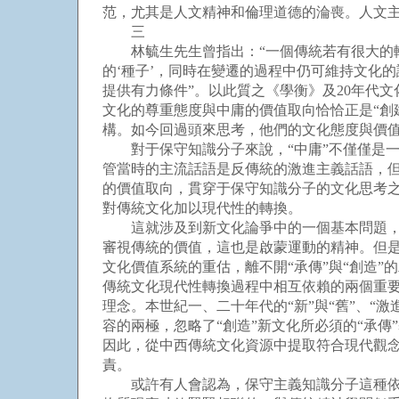
范，尤其是人文精神和倫理道德的淪喪。人文主
三
林毓生先生曾指出：“一個傳統若有很大的轉
的‘種子’，同時在變遷的過程中仍可維持文化
提供有力條件”。以此質之《學衡》及20年代
文化的尊重態度與中庸的價值取向恰恰正是“創
構。如今回過頭來思考，他們的文化態度與價
對于保守知識分子來說，“中庸”不僅僅是一
管當時的主流話語是反傳統的激進主義話語，
的價值取向，貫穿于保守知識分子的文化思考
對傳統文化加以現代性的轉換。
這就涉及到新文化論爭中的一個基本問題，即
審視傳統的價值，這也是啟蒙運動的精神。但是
文化價值系統的重估，離不開“承傳”與“創造”
傳統文化現代性轉換過程中相互依賴的兩個重
理念。本世紀一、二十年代的“新”與“舊”、“激
容的兩極，忽略了“創造”新文化所必須的“承
因此，從中西傳統文化資源中提取符合現代觀
責。
或許有人會認為，保守主義知識分子這種依戀