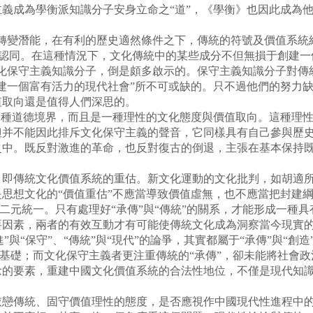
義成為學衡派知識分子安身立命之“道”，《學衡》也因此成為他
變潛能，在有利的歷史適然條件之下，傳統的符號及價值系統
的認同。在這種情況下，文化傳統中的某些成分不但無損于創建
文化保守主義知識分子，倒是頗多啟示的。保守主義知識分子對
建一個富有活力的現代社會”所不可或缺的。只不過他們的努力缺
值取向還是值得人們深思的。
種道德境界，而且是一種理性的文化態度與價值取向。這種理性
但并不能因此排斥文化保守主義的聲音，它同樣具有自己參與歷
之中。既反對激進的革命，也反對復古的倒退，主張在基本保持
傳統文化價值系統的重估。新文化運動的文化批判，如胡適所說
思想文化的“價值重估”不應當導致價值虛無，也不應當把封建
的二元統一。只有處理好“承傳”與“傳統”的關系，才能形成一種具
要因素，兩者的有效互動才有可能使傳統文化成為洞察當今現實
進”與“保守”、“傳統”與“現代”的論爭，其實都屬于“承傳”與“
傳”基礎；而文化保守主義者更注重傳統的“承傳”，卻未能將社會
念的要素，重建中國文化價值系統的合法性地位，不僅是現代知
傳統、固守價值理性的態度，是否應視作中國現代性進程中的