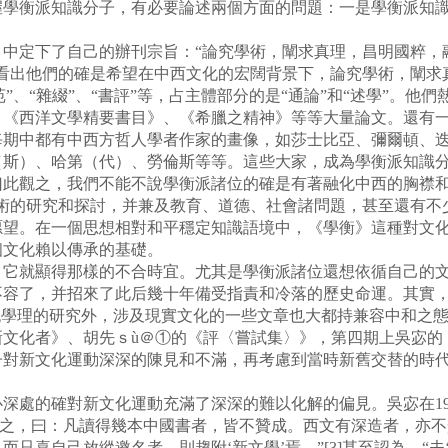
握學衡派知識分子，有必要論述兩個方面的問題：一是學衡派知
定下了自己的辦刊宗旨：“論究學術，闡求真理，昌明國粹，
難看出他們的確是希望在中西文化的宏闊背景下，論究學術，闡求
苑”、“雜綴”、“書評”等，占主體部分的是“通論”和“述學”。
、《西洋文學精要書目》、《希臘之精神》等等大量論文。還有
每期中都有中西方哲人學者作家的畫像，如莎士比亞、彌爾頓、
（斯）、哈第（代）、勞倫斯等等。這些大家，成為學衡派知識
此觀之，我們不能不說學衡派諸位的確是有著融化中西的胸襟和實
學術的研究和探討，并兼及教育、道德、社會諸問題，甚至還有不
愿望。在一個思想相對和平穩定知識語境中，《學衡》這種對文
個文化賴以傳承的基礎。
就顯得那樣的不合時宜。尤其是學衡派諸位還想依循自己的文
不容了，并招來了此后幾十年備受指責和冷落的歷史命運。其實
純學理的研究外，涉及現實文化的一些文章也大都持兼容中和之
新文化者》、胡先ｓù＠①的《評〈嘗試集〉》，第四期上吳宓的
子對新文化運動深深的陳見和不滿，再考慮到當時新舊交替的時
處的確對新文化運動充滿了深深的難以化解的偏見。吳宓在191
以蔽之，曰：凡讀得幾本中國書者，皆不贊成。西文有深造者，亦
只喜自己放縱邀名者，則趨附‘新文學’焉。”[3]甚至認為，“夫