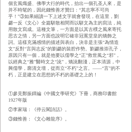
個玄風熾盛、佛學大行的時代，抬出一個孔圣人來，是
并不時髦的，因此錢惟善才贊曰：“其志寧不可尚
乎！”③如果細讀一下上述文字就會發現，在這里，劉
勰一反《文心》全篇駢散相間而以駢文為主的寫法，純
用散文寫成。這種文筆，一方面是以其古樸之風來寄托
思古之情，另一方面也說明它確非冠冕堂皇的矯飾之
詞。這樣充滿感情的描述與表白，決非是主張“為情造
文”反對“言與志反”的劉勰的裝腔作勢。劉勰推崇孔子，
原因只有一個，就是他要以儒學之“正”救世風之“邪”，
以經典之“雅”醫時文之“訛”，矯訛翻淺，正本清源，中
興儒學，廓清文壇，從而立“不朽”之言。——“言”的不
朽，正是建立在思想的不朽的基礎之上的！
①參見鄭振鐸編《中國文學研究》下冊，商務印書館
1927年版
②李家瑞：《停云閣詩話》。
③錢惟善：《文心雕龍序》。