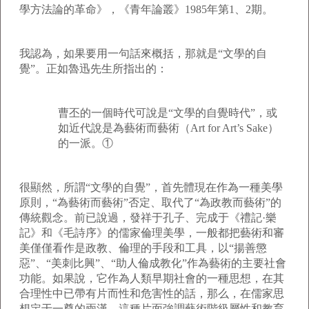
學方法論的革命》，《青年論叢》1985年第1、2期。
我認為，如果要用一句話來概括，那就是“文學的自
覺”。正如魯迅先生所指出的：
曹丕的一個時代可說是“文學的自覺時代”，或
如近代說是為藝術而藝術（Art for Art’s Sake）
的一派。①
很顯然，所謂“文學的自覺”，首先體現在作為一種美學
原則，“為藝術而藝術”否定、取代了“為政教而藝術”的
傳統觀念。前已說過，發祥于孔子、完成于《禮記·樂
記》和《毛詩序》的儒家倫理美學，一般都把藝術和審
美僅僅看作是政教、倫理的手段和工具，以“揚善懲
惡”、“美刺比興”、“助人倫成教化”作為藝術的主要社會
功能。如果說，它作為人類早期社會的一種思想，在其
合理性中已帶有片而性和危害性的話，那么，在儒家思
想定于一尊的兩漢，這種片面強調藝術階級屬性和教育