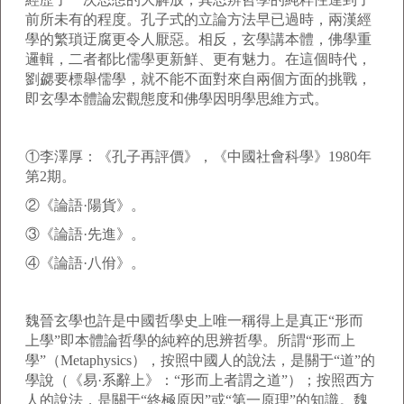
前所未有的程度。孔子式的立論方法早已過時，兩漢經
學的繁瑣迂腐更令人厭惡。相反，玄學講本體，佛學重
邏輯，二者都比儒學更新鮮、更有魅力。在這個時代，
劉勰要標舉儒學，就不能不面對來自兩個方面的挑戰，
即玄學本體論宏觀態度和佛學因明學思維方式。
①李澤厚：《孔子再評價》，《中國社會科學》1980年
第2期。
②《論語·陽貨》。
③《論語·先進》。
④《論語·八佾》。
魏晉玄學也許是中國哲學史上唯一稱得上是真正“形而
上學”即本體論哲學的純粹的思辨哲學。所謂“形而上
學”（Metaphysics），按照中國人的說法，是關于“道”的
學說（《易·系辭上》：“形而上者謂之道”）；按照西方
人的說法，是關于“終極原因”或“第一原理”的知識。魏