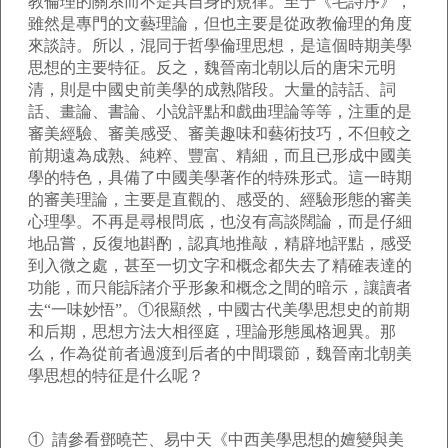
教倫理的關系而不是其自身的規律。至于《毛詩序》，
雖然是專門的文藝理論，但也主要是從政教倫理的角度
來談詩。所以，混同于哲學倫理思想，是這個時期美學
思想的主要特征。反之，魏晉南北朝以后的唐宋元明
清，則是中國史前美學的成熟階段。大量的詩話、詞
話、畫論、書論、小說評點和戲曲理論等等，注重的是
審美經驗、審美感受、審美趣味和藝術技巧，不但較之
前期遠為成熟、純粹、豐富、精細，而且已形成中國美
學的特色，具備了中國美學著作的特殊形式。這一時期
的審美理論，主要是直觀的、感受的、經驗形態的審美
心理學。不再是尋根問底，也沒有高談闊論，而是仔細
地品嘗，反復地斟酌，認真地推敲，精辟地評點，感受
到入微之處，甚至一切文字和概念都失去了精確表達的
功能，而只能訴諸介乎形象和概念之間的暗示，讓讀者
去“一味妙悟”。①很顯然，中國古代美學思想史的前期
和后期，思想方法大相徑庭，理論形態風格迥異。那
么，作為從前者過渡到后者的中間環節，魏晉南北朝美
學思想的特征是什么呢？
① 請參看鄧曉芒、易中天《中西美學思想的嬗變與美