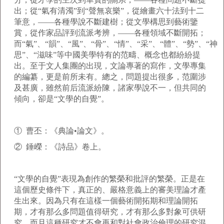
出；從“氣有清濁”到“聲無哀樂”，從繪畫六十法到十二
筆意，——各種學說不斷建樹；從文學構思到藝術鑒
賞，從作家品評到流派考辨，——各種領域不斷開拓；
而“氣”、“韻”、“風”、“骨”、“情”、“采”、“體”、“勢”、“神
思”、“滋味”等中國美學特有的范疇、概念也都紛紛提
出。至于文人集團的出現，文論專著的寫作，文學專集
的編纂，更是前所未有。總之，問題提出很多，范圍涉
及甚廣，雖然前后流派紛陳，諸家學說不一，但共同的
傾向，卻是“文學的自覺”。
① 曹丕：《典論•論文》。
② 錘嶸：《詩品》卷上。
“文學的自覺”表現為創作的繁榮和批評的繁榮。正是在
這個歷史條件下，真正的、嚴格意義上的審美理論才產
生出來。因為只有在這樣一個藝術開拓期和理論開拓
期，才有那么多問題值得研究，才有那么多對象可供研
究，而且這種研究才不會再和對社會政治倫理的研究混