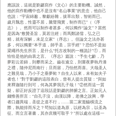
應該說，這就是劉勰寫作《文心》的主要動機。誠然，
他的寫作動機中也不是沒有“名山事業”的意念，他自己
也說：“宇宙綿邈，黎獻紛雜，拔萃出類，智術而已。
歲月飄忽，性靈不居，騰聲飛實，制作而已”（《序
志》）。然而可以制作者甚多，何以獨作“論文”？當然
是因為“敷贊圣旨，莫若注經；而馬鄭諸儒，弘之已
精，就有深解，未足立家”（序志）。但論文之法亦甚
多，何以獨要“本乎道，師乎圣，宗乎經”？恐怕不是如
梁繩祎先生所言，是什么“托古改制的一種詭計”①，而
恰恰是他的由衷之言。《序志》篇說：“予生七齡，乃
夢彩云若錦，則攀而采之。齒在逾立，則嘗夜夢執丹漆
之禮，隨仲尼而南行；旦而寤，乃怡然而喜。大哉圣人
之難見哉，乃小子之垂夢歟？自生人以來，未有如夫子
者也！”對于劉勰的這段表白，曾有人提出質疑：“與如
來釋迦隨行則可，何為其夢我孔子哉！”②然而這一質
疑，卻正好反證了這段話是劉勰的肺腑之言。正如元人
錢惟善所言：“自孔子沒，由漢以降，老佛之說興，學
者口趨異端，圣從之道不行，……當二家濫觴橫流之
際，孰能排而斥之？茍知以道為原，以經為宗，以圣為
征。而立言著書，其亦庶幾可取乎？”所以處在這樣一