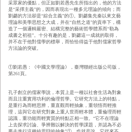
采眾家的優點，但正如劉若愚先生所指出的，他的方法
是“采擇主義”的，因而表現出一種多元理論的傾向；而
劉勰的方法卻是“綜合主義”的①。劉勰集先秦以來文藝
理論和美學思想之大成，并在“自然之道”的貢串下，構
造了一個邏輯嚴密、結構完整的藝術哲學體系而“勒為
成書之初祖”。十分有趣的是，劉勰這一成就的取得，
并不在于他對儒學的標舉，而恰恰得益于他對儒家哲學
方法論的突破。
①劉若愚：《中國文學理論》，臺灣聯經出版公司版，
第261頁。
孔子創立的儒家學說，本質上是一種以社會生活為對象
而且注重實用功利的倫理哲學。它研究方法上的特點，
是重行為而輕思辨，重直觀而輕抽象，重領悟而輕推
理，這與它在研究對象上重人世而輕本體，重倫理而輕
認識，重功能而輕實質的特點正相一致。“它不在理論
上去探求討論、爭辨難以解決的哲學課題，并認為不必
要去進行這種純思辯的抽象”①。也就是說，它從來不