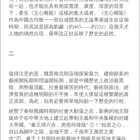
在一起，也才能在具有相當寬度、廣度、深度的背景
下，產生《文心雕龍》這樣的集大成者。《文心雕龍》
作為中國古代唯一一部自成體系的文論專著誕生在這個
時期，與其說是因為劉勰（約465——約532）這個天才
人物的偶然出現，毋寧說正好反映了歷史的必然。
二
值得注意的是，魏晉南北朝這個探索最力、建樹頗多的
藝術開拓期和理論開拓期，卻是中國歷史上政治最黑
暗、局勢最混亂、社會最痛苦的時代。藝術與政治、經
濟發展的這種明顯的不平衡，常使人懷疑這種繁榮的真
正原因。為此，似有必要簡單地回顧一下歷史的行程。
經歷了春秋戰國時期的社會大動蕩之后，新興的地主階
級終于在中華大地上建立起專制主義和中央集權的封建
大帝國。“秦王掃六合，虎視何雄哉” ①！“始皇之心，
自以為關中之固，金城千里，子孫帝王萬世之業
也”②。處于上升階段的新興地主階級是何等地充滿自