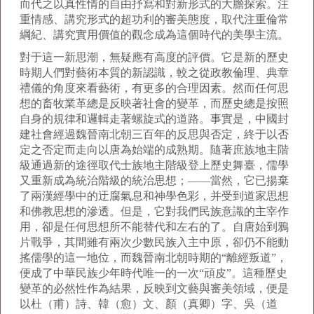
而代之以真性情的自由抒寫和對新形式的大膽探索。注
重情感、講究形式的超功利的審美態度，取代注重倫常
綱紀、講究實用價值的觀念成為這個時代的美學主流。
對于這一新思潮，無疑應有高度的評價。它是新的歷史
時期人們對藝術本質的新認識，較之從政教倫理、典章
禮儀的角度來看藝術，有更多的合理因素。然而任何思
想的畜牧業革總是反映著社會的變革，而歷史總是按照
自身的規律和邏輯走著螺旋式的道路。事實是，中國封
建社會經過魏晉南北朝三百年的反思與否定，終于以否
定之否定而走向以唐為始端的成熟期。隨著庶族地主階
級通過新的途徑取代士族地主階級登上歷史舞臺，儒學
又重新成為統治階級的統治思想；——當然，它已揚棄
了兩漢經學中的迂腐氣息和神學色彩，并受到道家思想
和佛教思想的滲透。但是，它對我們民族意識的主宰作
用，卻是任何思想所不能替代和左右的了。自唐始到鴉
片戰爭，其間雖有兩次少數民族入主中原，卻仍不能動
搖儒學的這一地位，而魏晉南北朝時期的“離經叛道”，
便成了中華民族少年時代唯一的一次“頑皮”。這種歷史
變革的必然性作為結果，反映到文藝與審美領域，便是
以杜（甫）詩、韓（愈）文、顏（真卿）字、吳（道