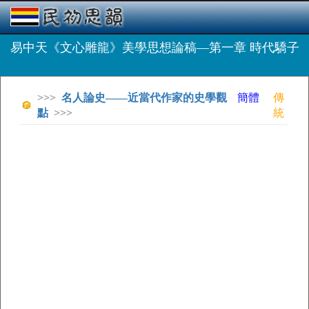
易中天《文心雕龍》美學思想論稿—第一章 時代驕子
>>>
名人論史——近當代作家的史學觀
簡體
傳
點
>>>
統