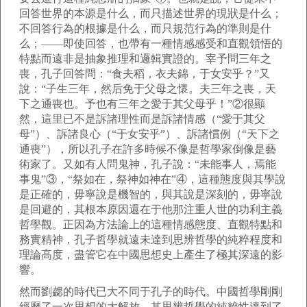
回答世界的本源是什么，而只描述世界的現狀是什么；
不回答行為的根據是什么，而只規范行為的準則是什
么；——即使回答，也帶有一種情感感受和直觀領悟的
特點而遠非是抽象推理和邏輯實證的。宰予問三年之
喪，孔子回答問：“食夫稻，衣夫錦，于女安乎？”又
說：“子生三年，然后免于父母之懷。夫三年之喪，天
下之通喪也。予也有三年之愛于其父母乎！”②很顯
然，這里已不是訴諸理性而是訴諸情感（“愛于其父
母”）、訴諸良心（“于女安乎”）、訴諸慣例（“天下之
通喪”），所以孔子在許多時候不像是哲學家倒像是藝
術家了。又如有人問鬼神，孔子說：“未能事人，焉能
事鬼”③，“祭如在，祭神如神在”④，這種態度與其學說
是正確的，毋寧說是機智的，與其說是深刻的，毋寧說
是回避的，其根本原因還在于他那注重人世的功利主義
哲學觀。正因為方法論上的這種情感態度、直觀特點和
務實精神，孔子哲學就遠未達到思辨哲學的純粹程度和
理論高度，盡管它在中國思想史上產生了極其深遠的影
響。
然而劉勰的時代已大不同于孔子的時代。中國哲學剛剛
經歷了一次思想的大解放，其思辨哲學的純粹性達到了