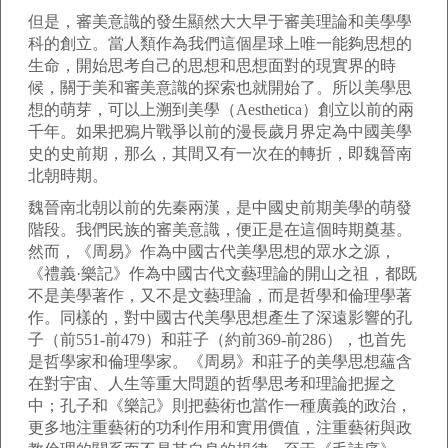
但是，審美意識的發生顯然大大早于審美理論和美學學
科的創立。當人類作為我們這個星球上唯一能夠思想的
生命，開始思考自己的思想和思想面對的現實界的時
候，關于美和審美意識的探索也就開始了。所以美學思
想的萌芽，可以上溯到美學（Aesthetica）創立以前的兩
千年。如果把鴉片戰爭以前的漫長歲月界定為中國美學
史的史前期，那么，其間又有一次在的轉折，即魏晉南
北朝時期。
魏晉南北朝以前的先秦兩漢，是中國史前期美學的萌發
階段。我們民族的審美意識，便正是在這個時期奠基。
然而，《周易》作為中國古代美學思想的眾水之源，
《禮義·樂記》作為中國古代文藝理論的開山之祖，都既
不是美學著作，又不是文藝理論，而是哲學和倫理學著
作。同樣的，對中國古代美學思想產生了深遠影響的孔
子（前551-前479）和莊子（約前369-前286），也首先
是哲學家和倫理學家。《周易》和莊子的美學思想蘊含
在對宇宙、人生等重大問題的哲學思考和理論把握之
中；孔子和《樂記》則把藝術也當作一種廣義的政治，
更多地注重藝術的功利作用和實用價值，注重藝術與政