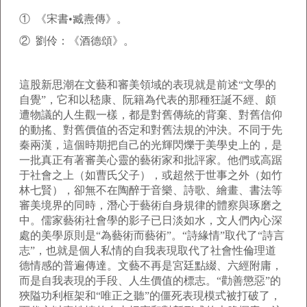
① 《宋書•臧燾傳》。
② 劉伶：《酒德頌》。
這股新思潮在文藝和審美領域的表現就是前述“文學的
自覺”，它和以嵇康、阮籍為代表的那種狂誕不經、頗
遭物議的人生觀一樣，都是對舊傳統的背棄、對舊信仰
的動搖、對舊價值的否定和對舊法規的沖決。不同于先
秦兩漢，這個時期把自己的光輝閃爍于美學史上的，是
一批真正有著審美心靈的藝術家和批評家。他們或高踞
于社會之上（如曹氏父子），或超然于世事之外（如竹
林七賢），卻無不在陶醉于音樂、詩歌、繪畫、書法等
審美境界的同時，潛心于藝術自身規律的體察與琢磨之
中。儒家藝術社會學的影子已日淡如水，文人們內心深
處的美學原則是“為藝術而藝術”。“詩緣情”取代了“詩言
志”，也就是個人私情的自我表現取代了社會性倫理道
德情感的普遍傳達。文藝不再是宮廷點綴、六經附庸，
而是自我表現的手段、人生價值的標志。“勸善懲惡”的
狹隘功利框架和“唯正之聽”的僵死表現模式被打破了，