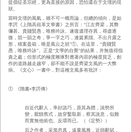
提倡征圣宗經，更為直接的原因，恐怕還在于文壇的現
狀。
當時文壇的風氣，雖不可一概而論，但總的傾向，是如
李諤《上隋高祖革文華書》之所言：“江左齊梁，其弊
彌甚。貴賤賢愚，唯務吟詠。遂復遺理存異，尋虛逐
微，競一韻之奇，爭一字之巧，連篇累牘。不出月露之
形，積案盈箱，唯是風云之狀”①。在這里，“貴賤賢
愚，唯務吟詠”。正是“文學的自覺”的結果，并無值得指
責之處；但形式的極度雕琢對應著內容的極度貧乏，創
作的道路越走越窄，卻不能不說是齊梁文風的一大弊
病。《文心》一書中，對這種文風多有批評：
① 《隋書•李諤傳》
自近代辭人，率好詭巧，原其為體，訛勢所
變，厭黷舊式，故穿鑿取新，察其訛意，似難
而實無他術也。反環而已。（《定勢》）
后之作者，采濫忽真，遠棄風雅，近師辭賦，