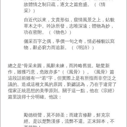
故體情之制日疏，逐文之篇愈盛。（《情
采》）
自近代以來，文貴形似，窺情風景之上，鉆貌
草木之中。吟詠所發，志唯深遠；體物為妙，
功在密附。（《物色》）
儷采百字之偶，爭價一句之奇，情必極貌以寫
物，辭必窮力而追新。（《明詩》）
總之是“骨采未圓，風辭未練，而跨略舊規。馳騖新
作，雖獲巧意，危敗亦多”（《風骨》）。《風骨》篇
這段話前雖有一“若”字，但實際上是有所指而非空泛之
議的。造成這種文風的原因，劉勰認為，乃在于違背了
儒家正統思想的美學原則。關于這一點，他在《宗經》
篇里說得十分明確。他說：
勵德樹聲，莫不師圣；而建言修辭，鮮克宗
經。是以楚艷漢侈，流弊不還。正末歸本，不