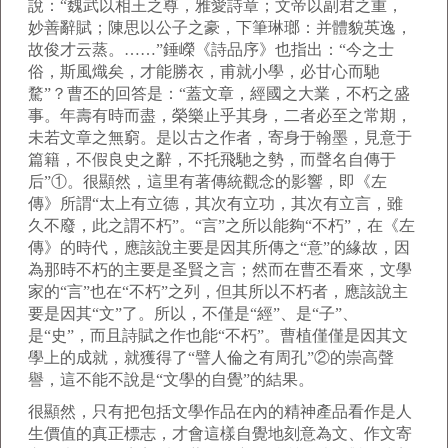
說：“魏武以相王之尊，雅愛詩章；文帝以副君之重，
妙善辭賦；陳思以公子之豪，下筆琳瑯：并體貌英逸，
故俊才云蒸。……”錘嶸《詩品序》也指出：“今之士
俗，斯風熾矣，才能勝衣，甫就小學，必甘心而馳
騖”？曹丕的回答是：“蓋文章，經國之大業，不朽之盛
事。年壽有時而盡，榮樂止乎其身，二者必至之常期，
未若文章之無窮。是以古之作者，寄身于翰墨，見意于
篇籍，不假良史之辭，不托飛馳之勢，而聲名自傳于
后”①。很顯然，這里有著傳統觀念的影響，即《左
傳》所謂“太上有立德，其次有立功，其次有立言，雖
久不廢，此之謂不朽”。“言”之所以能夠“不朽”，在《左
傳》的時代，應該說主要是因其所傳之“意”的緣故，因
為那時不朽的主要是圣賢之言；然而在曹丕看來，文學
家的“言”也在“不朽”之列，但其所以不朽者，應該說主
要是因其“文”了。所以，不僅是“經”、是“子”、
是“史”，而且詩賦之作也能“不朽”。曹植僅僅是因其文
學上的成就，就獲得了“譬人倫之有周孔”②的崇高聲
譽，這不能不說是“文學的自覺”的結果。
很顯然，只有把包括文學作品在內的精神產品看作是人
生價值的真正標志，才會這樣自覺地刻意為文、作文寄