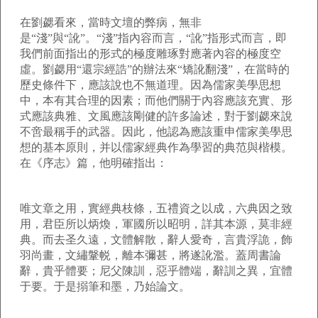
在劉勰看來，當時文壇的弊病，無非
是“淺”與“訛”。“淺”指內容而言，“訛”指形式而言，即
我們前面指出的形式的極度雕琢對應著內容的極度空
虛。劉勰用“還宗經誥”的辦法來“矯訛翻淺”，在當時的
歷史條件下，應該說也不無道理。因為儒家美學思想
中，本有其合理的因素；而他們關于內容應該充實、形
式應該典雅、文風應該剛健的許多論述，對于劉勰來說
不啻最稱手的武器。因此，他認為應該重申儒家美學思
想的基本原則，并以儒家經典作為學習的典范與楷模。
在《序志》篇，他明確指出：
唯文章之用，實經典枝條，五禮資之以成，六典因之致
用，君臣所以炳煥，軍國所以昭明，詳其本源，莫非經
典。而去圣久遠，文體解散，辭人愛奇，言貴浮詭，飾
羽尚畫，文繡鞶帨，離本彌甚，將遂訛濫。蓋周書論
辭，貴乎體要；尼父陳訓，惡乎體端，辭訓之異，宜體
于要。于是搦筆和墨，乃始論文。