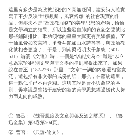
這里有多少是為政教服務的？毫無疑問，建安詩人確實
寫了不少反映“世積亂離，風衰俗怨”的社會現實的作
品，但那決不是“為政教服務”的美學思想的產物，恰恰
是文學獨立的結果。所以這些發自肺腑的哀怨之聲就比
那些鋪陳排比、歌功頌德的皇皇大賦更有美學價值。至
于仙風骨如玄言詩，爭奇斗艷如山水詩等等，與政治教
化就相去更遠了。于是，到南梁昭明太子蕭統（501-
531）編纂《文選》時，一個是“以能文為本”還是“以立
意為宗”的區別文學與非文學的準則就提出來了。如果
說在曹丕（187-226）那里，“文章”一詞的內容還相當寬
泛，還包括有非文學的成份的話；那么，在蕭統這里，
這一點似乎已不再含糊。這與其說是曹丕與蕭統的區
別，毋寧說是肇始于建安的新的美學思想經過幾代人努
力而走向的成熟。
① 魯迅：《魏晉風度及文章與藥及酒之關系》，《魯
迅全集》第3卷第504頁。
② 曹否：《典論•論文》。