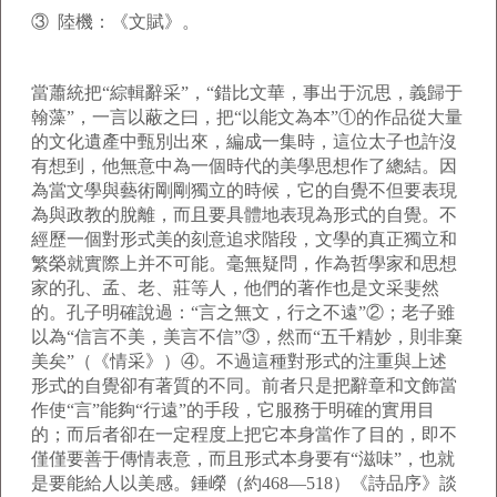
③ 陸機：《文賦》。
當蕭統把“綜輯辭采”，“錯比文華，事出于沉思，義歸于
翰藻”，一言以蔽之曰，把“以能文為本”①的作品從大量
的文化遺產中甄別出來，編成一集時，這位太子也許沒
有想到，他無意中為一個時代的美學思想作了總結。因
為當文學與藝術剛剛獨立的時候，它的自覺不但要表現
為與政教的脫離，而且要具體地表現為形式的自覺。不
經歷一個對形式美的刻意追求階段，文學的真正獨立和
繁榮就實際上并不可能。毫無疑問，作為哲學家和思想
家的孔、孟、老、莊等人，他們的著作也是文采斐然
的。孔子明確說過：“言之無文，行之不遠”②；老子雖
以為“信言不美，美言不信”③，然而“五千精妙，則非棄
美矣”（《情采》）④。不過這種對形式的注重與上述
形式的自覺卻有著質的不同。前者只是把辭章和文飾當
作使“言”能夠“行遠”的手段，它服務于明確的實用目
的；而后者卻在一定程度上把它本身當作了目的，即不
僅僅要善于傳情表意，而且形式本身要有“滋味”，也就
是要能給人以美感。錘嶸（約468—518）《詩品序》談