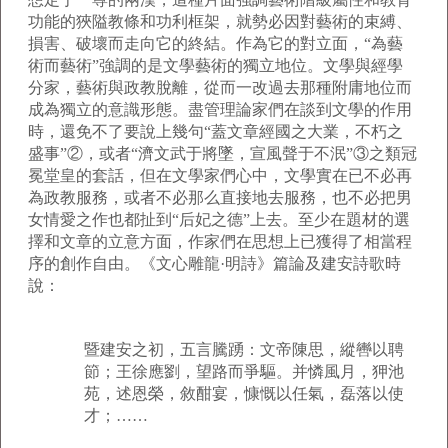
功能的狹隘教條和功利框架，就勢必因對藝術的束縛、
損害、破壞而走向它的終結。作為它的對立面，“為藝
術而藝術”強調的是文學藝術的獨立地位。文學與經學
分家，藝術與政教脫離，從而一改過去那種附庸地位而
成為獨立的意識形態。盡管理論家們在談到文學的作用
時，還免不了要說上幾句“蓋文章經國之大業，不朽之
盛事”②，或者“濟文武于將墜，宣風聲于不泯”③之類冠
冕堂皇的套話，但在文學家們心中，文學實在已不必再
為政教服務，或者不必那么直接地去服務，也不必把男
女情愛之作也都扯到“后妃之德”上去。至少在題材的選
擇和文章的立意方面，作家們在思想上已獲得了相當程
序的創作自由。《文心雕龍·明詩》篇論及建安詩歌時
說：
暨建安之初，五言騰踴：文帝陳思，縱轡以聘
節；王徐應劉，望路而爭驅。并憐風月，狎池
苑，述恩榮，敘酣宴，慷慨以任氣，磊落以使
才；……