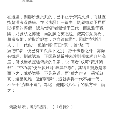
其懿歟！
在這里，劉勰所要批判的，已不止于齊梁文風，而且直
指楚漢浪漫傳統。在《辨騷》一篇中，劉勰雖給予屈原
以極高的評價，認為“楚辭者體慢于三代，而風雅于戰
國，乃雅頌之博徒，而詞賦之英杰也。觀其骨鯁所樹，
肌膚所附，雖取熔經意，亦自鑄偉辭”，因此“衣被詞
人，非一代也”。但論“經”而曰“宗”，論“騷”而
須“辨”者，便已有主次高下之別，故于褒揚之外，亦頗
有微詞。劉勰認為，正因為楚辭并未達到儒家經典的高
度，所以繼承屈騷傳統的作家，“才高者”或可“菀其鴻
裁”，“中巧者”便至多只能“獵其艷辭”，其結果勢必是等
而下之，訛勢詭聲，不足為道。而“后之作者，采濫忽
真，遠棄風雅，近師辭賦”，這就弄得一代不如一代，
不至于“流弊不還”。為此，他開出八個字的藥方來，謂
之：
矯訛翻淺，還宗經誥。（《通變》）