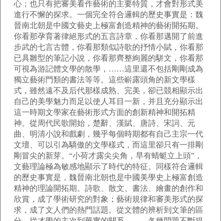
心；也只有把審美看作藝術的主要特質，才會對形式美
進行不懈的探求。一個完全符合邏輯的歷史事實是：魏
晉南北朝是中國文藝史上極富創造精神的藝術開拓期。
你看那孕育著律絕形式的五言詩章，你看那邁開了前進
步武的七言古體，你看那類似詩歌的抒情小賦，你看那
已具雛型的筆記小說，你看那齊整絢麗的駢文，你看那
可視為游記體文學的散學，……這里還不包括剛剛成為
獨立藝術門類的書法等等。這些嶄露頭角的新文學樣
式，雖然遠不及后代那樣成熟、完美，卻已競相顯示出
自己的美學魅力而足以使人耳目一新，并且充分顯示出
這一時期文學家在藝術形式方面的創新精神和開拓精
神。從周代民歌開始，楚辭、漢賦、唐詩、宋詞、元
曲、明清小說和戲劇，幾乎每個時期都有自己主宗一代
文壇、可以引為驕傲的文學樣式，而這里卻只有一排剛
剛冒尖的新芽。“小荷才露尖尖角，早有蜻蜓立上頭”，
文藝理論極為敏感地顯示了時代的特征。同樣符合邏輯
的歷史事實是，魏晉南北朝也是中國美學史上極富創造
精神的理論開拓期。詩歌、散文、書法、繪畫的創作和
欣賞，成了學術研究的對象；藝術規律和審美形式的探
求，成了文人們的熱門話題。從文體的辨析到文筆的區
分，從才學的主次到華實的關系，——各種問題不斷提