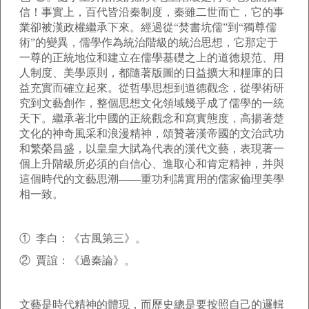
信！事實上，百代皆沿秦制度，秦雖二世而亡，它的事
業卻被漢政權繼承下來。經過從“焚書坑儒”到“獨尊儒
術”的變異，儒學作為統治階級的統治思想，它那定于
一尊的正統地位和建立在儒學基礎之上的道德規范、用
人制度、美學原則，都隨著版圖的日益擴大和糧庫的日
益充實而確立起來。從哲學思想到道德觀念，從學術研
究到文藝創作，整個思想文化領域幾乎成了儒學的一統
天下。繼承著北中國的正統觀念和寫實態度，高揚著楚
文化的神奇風采和浪漫精神，頌贊著漢帝國的文治武功
和繁榮昌盛，以皇皇大賦為代表的漢代文藝，表現著一
個上升階級所必須的自信心、進取心和肯定精神，并與
這個時代的文藝思潮——重功利講實用的儒家倫理美學
相一致。
① 李白：《古風第三》。
② 賈誼：《過秦論》。
文藝是時代精神的體現，而歷史總是要按照自己的邏輯