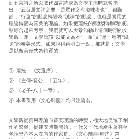
到五言詩之所以取代四言詩成為文學主流時就曾指
出：“五百居文詞之要，是眾作之有滋味者也”。很顯
然，“行遠”的觀念轉變為“滋味”的觀念，也就是實用的
理論轉變為審美的理論。如果把蕭統的觀點和錘嶸的觀
點綜合起來考察，我們就可以大致勾勒出這個時期的文
學觀，即：文學應該“以能文為本”，而“文”是一種有“滋
味”的審美形式。如果說得再明白一點，那就是：文學
是以審美形式為特質的。
① 蕭統：《文選序》。
② 《左傳•襄公二十五年》。
③ 《老子•八十一章》。
④ 本書引用《文心雕龍》均只注篇名。
文學觀從實用理論向審美理論的轉變，極大地促進了創
作的繁榮。從建安時期開始，一代又一代地產生著甚至
包括皇帝本人在內的作家群。《文心雕龍•時序》篇