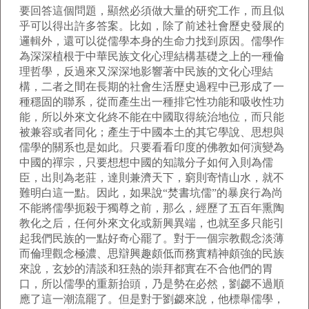
要回答這個問題，顯然必須做大量的研究工作，而且似
乎可以得出許多答案。比如，除了前述社會歷史發展的
邏輯外，還可以從儒學本身的生命力找到原因。儒學作
為深深植根于中華民族文化心理結構基礎之上的一種倫
理哲學，反過來又深深地影響著中民族的文化心理結
構，二者之間在長期的社會生活歷史過程中已形成了一
種穩固的聯系，從而產生出一種排它性功能和吸收性功
能，所以外來文化終不能在中國取得統治地位，而只能
被兼容或者同化；產生于中國本土的其它學說、思想與
儒學的關系也是如此。只要看看印度的佛教如何演變為
中國的禪宗，只要想想中國的知識分子如何入則為儒
臣，出則為老莊，達則兼濟天下，窮則寄情山水，就不
難明白這一點。因此，如果說“焚書坑儒”的暴戾行為尚
不能將儒學扼殺于獨尊之前，那么，經歷了五百年熏陶
教化之后，任何外來文化或新興異端，也就至多只能引
起我們民族的一點好奇心罷了。對于一個宗教觀念淡薄
而倫理觀念極濃、思辯興趣頗低而務實精神頗強的民族
來說，玄妙的清談和狂熱的崇拜都實在不合他們的胃
口，所以儒學的重新抬頭，乃是勢在必然，劉勰不過順
應了這一潮流罷了。但是對于劉勰來說，他標舉儒學，