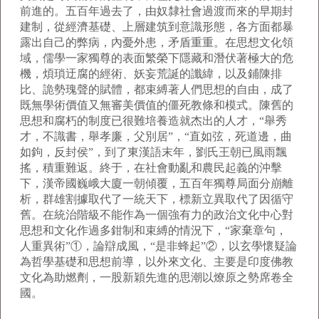
前進的。五百年過去了，由奴隸社會過渡而來的早期封
建制，從經濟基礎、上層建筑到意識形態，各方面都暴
露出自己的弊病，內憂外患，矛盾重重。在思想文化領
域，儒學一家獨尊的表面繁榮下隱藏和潛伏著極大的危
機，煩瑣迂腐的經術、妖妄荒誕的讖緯，以及鋪陳排
比、詭勢瑰聲的賦體，都束縛著人們思想的自由，成了
既無學術價值又無審美價值的僵死教條和模式。陳舊的
思想和腐朽的制度已很難培養造就杰出的人才，“舉秀
才，不識書，舉孝廉，父別居”，“直如弦，死道邊，曲
如鉤，反封侯”，到了東漢語末年，劉氏王朝已風雨飄
搖，積重難返。終于，在社會動亂和農民起義的沖擊
下，漢帝國巍峨大廈一朝傾覆，五百年獨尊局面分崩離
析，群雄割據取代了一統天下，標新立異取代了因循守
舊。在統治階級不能作為一個強有力的政治文化中心對
思想和文化作過多鉗制和束縛的情況下，“家棄章句，
人重異術”①，論辯成風，“是非蜂起”②，以玄學懷疑論
為哲學基礎和思想前導，以外來文化、主要是印度佛教
文化為助燃劑，一股新穎先進的思潮以燎原之勢席卷全
國。