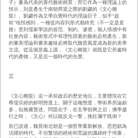
子）畫為代表的唐代藝術精英；而它作為一種理論上的
預示，則是產生于南朝齊梁之際的劉勰的《文心雕
龍》。劉勰作為文學自覺時代的理論巨子，似乎“超
前”地預感到，一種從內容到形式都終究（不一定是直
接）受到儒家學說的規范、制約、滲透，個人情感中有
社會內容，藝術形式中有理性因素的藝術必然產生，新
的審美理論和審美趣味必將取代魏晉風度成為新的美學
主流。從這個意義上講，《文心雕龍》就既是它所處時
代的產物，又是后一個時代的先聲。
三
《文心雕龍》這一承前啟后的歷史地位，主要體現在它
尊儒宗經的鮮明態度上。關于這種態度，學術界所論頗
多，似無庸贅述。問題在于，在玄學勃興之后，佛學盛
行之時，《文心》何以能反戈一擊，挽狂瀾于既倒？
前已說過，魏晉南北朝是一個哲學重新解放、思想頗為
活躍的時代。不但繁瑣的經術和荒誕的讖緯終于垮臺，