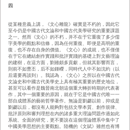
四
從某種意義上講，《文心雕龍》確實是不朽的，因此它
至今仍是中國古代文論和中國古代美學研究的重要課題
之一。然而《文心》的不朽，并不在于它重復了多少儒
字美學的觀點和信條，因為任何重復、即便是高明的重
復，也不存在自身的價值。《文心》的成就，也不僅僅
在于它在總結創作實踐和批評實踐的基礎上對文藝理論
的建樹，在這方面，劉雖頗多貢獻，但就其影響而言，
則前不如曹丕，后不如鍾嶸，同時代人中不如沈約（以
后還要再談到）。我認為，《文心》之所以在中國古代
文論史和中國古代美學史上具有極其重要的歷史地位，
甚至可以看作是魏晉南北朝這個重大轉折時期的代表著
作，其中一個重要的原因，就在于它是中國古代唯一一
部自成體系的藝術哲學著作。無論是劉勰以前，抑或是
劉勰以后，都沒有人能夠對包括文學本質、創作規律、
批評原則和審判理想在內的諸多重大理論問題作過如此
系統、全面的研究，更不要說在這個理論體系中集中了
中國美學思想的主要觀點。陸機的《文賦》雖然也有博