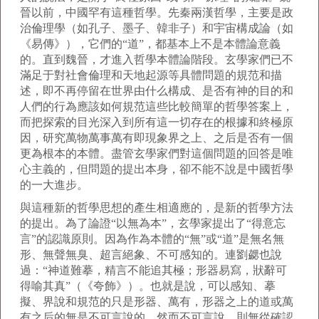
晉以前，中國罕有這種哲學。先秦兩漢哲學，主要是政
治倫理學（如孔子、墨子、韓非子）和宇宙構成論（如
《易傳》），它們的“道”，都基本上不是本體論意義
的。直到魏晉，才進入哲學本體論階段。玄學家們已不
滿足于對社會倫理和天地起源等具體問題的規范和描
述，即不再停留在世界由什么構成、是否有神的目的和
人們的行為應該如何規范這些比較簡單的哲學答案上，
而把探索的目光深入到所有這一切存在的根據和終極原
因，研究萬物萬事萬有即現象界之上、之后是否有一個
更為根本的本體。盡管玄學家們對這個問題的回答是唯
心主義的，但問題的提出本身，卻不能不說是中國哲學
的一大進步。
與這種新的哲學思想的產生相適應的，是新的哲學方法
的提出。為了論證“以無為本”，玄學家提出了“得意忘
言”的認識原則。因為作為本體的“無”或“道”是無名無
形、無聲無臭、超言絕象、不可感知的。連劉勰也說
過：“神道難摹，精言不能追其極；形器易寫，狀辭可
得喻其真”（《夸飾》）。也就是說，可以感知、摹
擬、界說和規范的只是形器、萬有，形器之上的道或萬
有之后的無是不可言說的。然而不可言說，則無從確認