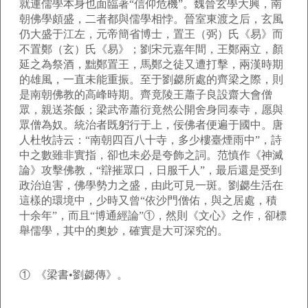
就連儒學本身也面臨著“信仰危機”。魏晉玄學大興，南
朝佛學頗盛，二者都與儒學相悖。晉室東渡之后，玄風
仍大盛于江左，元帝簡省博士，置王（弼）氏《易》而
不置鄭（玄）氏《易》；劉宋元嘉年間，王鄭兩立，顏
延之為祭酒，黜鄭置王，馬鄭之徒又遭打擊，兩漢時期
的雄風，一直未能重振。至于劉勰所處的齊梁之際，則
是南朝佛教的高峰時期。齊竟陵王蕭子良設齋大會僧
眾，親送茶飯；梁武帝蕭衍竟然公開舍身同泰寺，愿與
眾僧為奴。統治者既躬行于上，佞佛者便遍于國中。唐
人杜牧詩云：“南朝四百八十寺，多少樓臺煙雨中”，詩
中之數雖非實指，卻也未必是夸飾之詞。范慎作《神滅
論》攻擊佛教，“辯摧眾口，日服千人”，最后還是受到
政治迫害，佛學勢力之盛，由此可見一斑。劉勰生活在
這樣的環境中，少時又曾“依沙門僧佑，與之居處，積
十余年”，而且“博通經論”①，然則《文心》之作，卻標
舉儒學，其中的奧妙，確實是大可深究的。
① 《梁書•劉勰傳》。