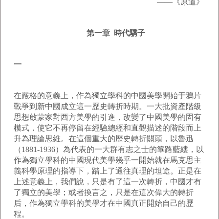
——《原道》
第一章 時代驕子
一
在嚴格的意義上，作為獨立學科的中國美學開始于鴉片
戰爭到新中國成立這一歷史轉折時期。一大批資產階級
思想啟蒙家對西方美學的引進，改變了中國美學的固有
模式，使它不再停留在經驗總經和直觀描述的階段而上
升為理論思維。在這個重大的歷史轉折關頭，以魯迅
（1881-1936）為代表的一大群有志之士的篳路藍縷，以
作為獨立學科的中國現代美學幾乎一開始就在馬克思主
義科學原理的指導下，踏上了通往真理的坦途。正是在
上述意義上，我們說，只是有了這一次轉折，中國才有
了獨立的美學；或者換言之，只是在這次偉大的轉折
后，作為獨立學科的美學才在中國真正開始自己的歷
程。