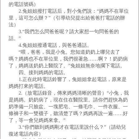
的電話號碼）
2.兔姐姐撥打電話后，對小兔們說：“媽媽不在單位
里，這可怎么辦？”（引導幼兒提出給爸爸打電話的辦
法）
3.“我們怎么問爸爸呢？請大家想一句問爸爸的
話。”
4.兔姐姐撥通電話，與爸爸通話。
“喂，爸爸，我是小兔。您知道奶奶上哪兒去了
嗎？媽媽也不在單位里，我們很著急……啊？！奶奶病
了，媽媽送奶奶上醫院了。”兔姐姐無奈地擱下電話。
四、接到媽媽的電話。
1.正在此時電話鈴響了，兔姐姐拿起電話，原來是
媽媽打來的電話。
2.（放電話錄音，傳來媽媽清晰的聲音）“小兔，我
是媽媽。奶奶病了，現在住在醫院里。請你們趕快為奶
奶準備一只臉盆、一塊肥皂、一條毛巾、一件衣服、一
條褲子和一雙襪子，聽清楚了嗎？媽媽再說一遍……好
了，等一會兒媽媽來拿。”
3.“你們聽到媽媽剛才在電話里說什么？”（請幼兒
復述電話內容）