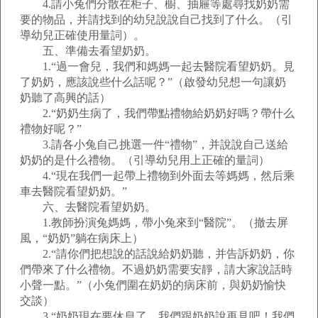
4.請小兔們分散在柜子、櫥、抽屜等處尋找奶奶需
要的物品，并請找到的幼兒說說自己找到了什么。（引
導幼兒正確使用量詞）。
五、準備去看望奶奶。
1.“過一會兒，我們和媽媽一起去醫院看望奶奶。見
了奶奶，應該說些什么話呢？”（啟發幼兒想一句讓奶
奶聽了高興的話）
2.“奶奶生病了，我們帶點禮物給奶奶好嗎？帶什么
禮物好呢？”
3.請各小兔自己挑選一件“禮物”，并說說自己送給
奶奶的是什么禮物。（引導幼兒用上正確的量詞）
4.“現在我們一起帶上禮物到外面去等媽媽，然后乘
車去醫院看望奶奶。”
六、去醫院看望奶奶。
1.教師扮演兔媽媽，帶小兔來到“醫院”。（撤去屏
風，“奶奶”躺在病床上）
2.“請你們把想說的話說給奶奶聽，并告訴奶奶，你
們帶來了什么禮物。不過奶奶需要安靜，請大家說話時
小聲一點。”（小兔們圍在奶奶的病床前，與奶奶愉快
交談）
3.“奶奶現在要休息了，我們跟奶奶說再見吧！我們