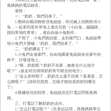
兔媽媽的電話錄音。
過程：
一、“奶奶，我們回來了。”
1.教師自戴頭飾扮演兔姐姐，幼兒戴上頭飾扮演小
兔，一起來到室外草地上邊念兒歌（小白兔，蹦蹦跳，
跳到草地吃青草），邊自由做小兔動作。
2.下雨了，小兔們跑回家。走到家門口，兔姐姐帶
領小兔們大聲喊：“奶奶，我們回來了。”
二、“奶奶哪去了？”
1.小兔們走進家門，自由地圍著兔姐姐坐在家中的
椅子、沙發或地上。
2.“咦，奶奶呢？奶奶不在家，她會去什么地方
呢？”（啟走幼兒猜猜奶奶有可能去的地方）
3.“這么長時間了，奶奶怎么還不回來？真著急，怎
么辦呢？”（請幼兒想想，怎樣才能知道奶奶到哪去
了）
4.根據幼兒的回答，兔姐姐決定打電話問爸爸媽
媽。
三、打電話了解奶奶的去向。
1.“怎么打電話呢？”（先拿起話筒，再撥媽媽單位