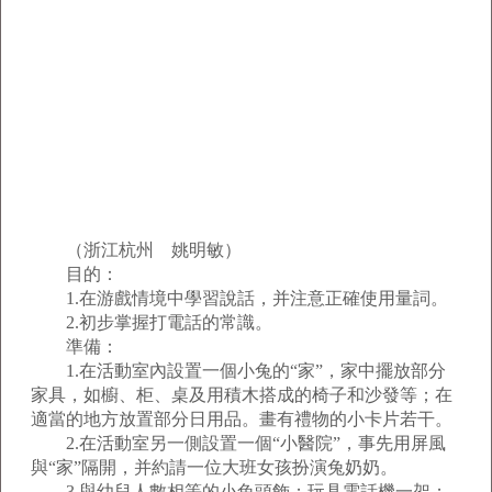
（浙江杭州 姚明敏）
目的：
1.在游戲情境中學習說話，并注意正確使用量詞。
2.初步掌握打電話的常識。
準備：
1.在活動室內設置一個小兔的“家”，家中擺放部分
家具，如櫥、柜、桌及用積木搭成的椅子和沙發等；在
適當的地方放置部分日用品。畫有禮物的小卡片若干。
2.在活動室另一側設置一個“小醫院”，事先用屏風
與“家”隔開，并約請一位大班女孩扮演兔奶奶。
3.與幼兒人數相等的小兔頭飾；玩具電話機一架；