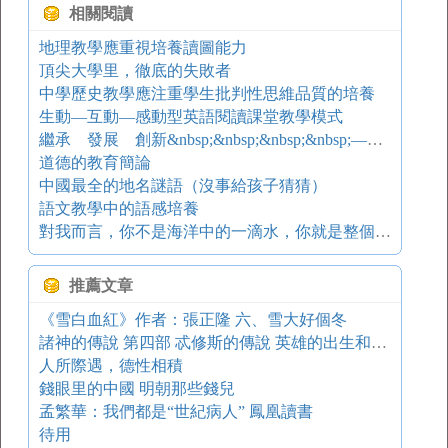
相關閱讀
地理教學應重視培養讀圖能力
頂尖大學里，徹底的失敗者
中學歷史教學應注重學生批判性思維品質的培養
生動—互動—感動型英語閱讀課堂教學模式
繼承 發展 創新&nbsp;&nbsp;&nbsp;&nbsp;——人教版《普通高中課程標準實驗教科書·地理》簡介
道德的教育簡論
中國最全的地名謎語（沒事給孩子猜猜）
語文教學中的語感培養
對我而言，你不是海洋中的一滴水，你就是整個海洋！
推薦文章
《雪白血紅》作者：張正隆 六、雪大好個冬
諸神的傳說 第四部 忒修斯的傳說 英雄的出生和青年時代
人所際遇，德性相積
錢眼里的中國 明朝那些錢兒
孟繁華：我們都是“世紀病人” 鳳凰讀書
待用