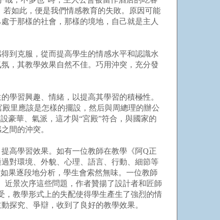
。若如此，便是我們情感教育的失敗。原因可能
己處于那樣的社會，那樣的境地，自己就是主人
得到克服，從而提高學生的情感水平和認識水
氣氛，其教學效果自然不佳。巧用沖突，充分發
的學習興趣、情緒，以提高其學習的積極性。
宮殿里應該是怎樣的擺設，然后與周總理的辦公
設豪華、氣派，這才與“宮殿”符合，與國家的
感之間的沖突。
提高學習效果。如有一位教師在教學《阿Q正
通過對環境、外貌、心理、語言、行動、細節等
，如果逐段地分析，學生會索然無味。一位教師
、近景次序這些問題，作者贊揚了設計者和匠師
受，教學形式上的失配使得學生產生了強烈的情
主動探究、爭辯，收到了良好的教學效果。