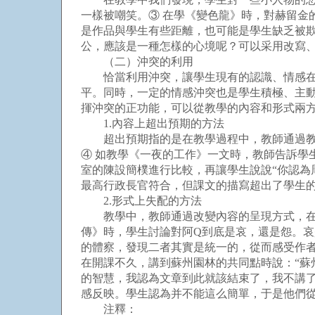
一樣被嘲笑。③ 在學《變色龍》時，對赫留金
是作品與學生有些距離，也可能是學生缺乏被
公，應該是一種怎樣的心境呢？可以采用改寫
（二）沖突的利用
恰當利用沖突，讓學生現有的認識、情感在課
平。同時，一定的情感沖突也是學生積極、主
揮沖突的正功能，可以從教學的內容和形式兩
1.內容上超出預期的方法
超出預期指的是在教學過程中，教師通過教學
④ 如教學《一夜的工作》一文時，教師告訴學
室的陳設簡樸進行比較，再讓學生說說“你認為
最高行政長官符合，但課文的描寫超出了學生
2.形式上失配的方法
教學中，教師通過改變內容的呈現方式，在形
傳》時，學生討論對阿Q到底是哀，還是怨。哀
的體察，發現二者其實是統一的，從而感受作者
在開課不久，講到蘇州園林的共同點時說：“
的智慧，我認為文章到此就該結束了，我不講
感反映。學生認為并不能這么簡單，于是他們
注釋：