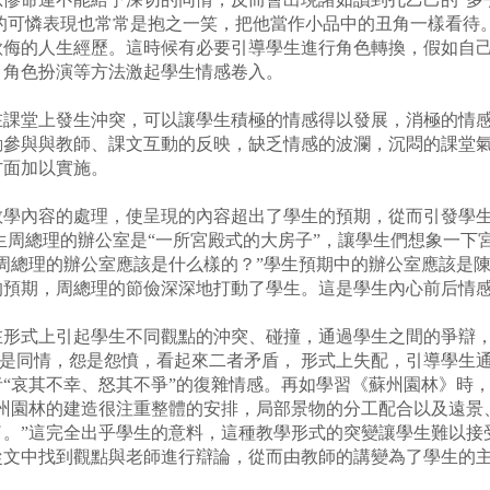
的可憐表現也常常是抱之一笑，把他當作小品中的丑角一樣看待
欺侮的人生經歷。這時候有必要引導學生進行角色轉換，假如自
、角色扮演等方法激起學生情感卷入。
堂上發生沖突，可以讓學生積極的情感得以發展，消極的情感
動參與與教師、課文互動的反映，缺乏情感的波瀾，沉悶的課堂
方面加以實施。
內容的處理，使呈現的內容超出了學生的預期，從而引發學生
生周總理的辦公室是“一所宮殿式的大房子”，讓學生們想象一下
周總理的辦公室應該是什么樣的？”學生預期中的辦公室應該是陳
的預期，周總理的節儉深深地打動了學生。這是學生內心前后情
式上引起學生不同觀點的沖突、碰撞，通過學生之間的爭辯，
是同情，怨是怨憤，看起來二者矛盾， 形式上失配，引導學生
“哀其不幸、怒其不爭”的復雜情感。再如學習《蘇州園林》時
蘇州園林的建造很注重整體的安排，局部景物的分工配合以及遠景
了。”這完全出乎學生的意料，這種教學形式的突變讓學生難以接
從文中找到觀點與老師進行辯論，從而由教師的講變為了學生的