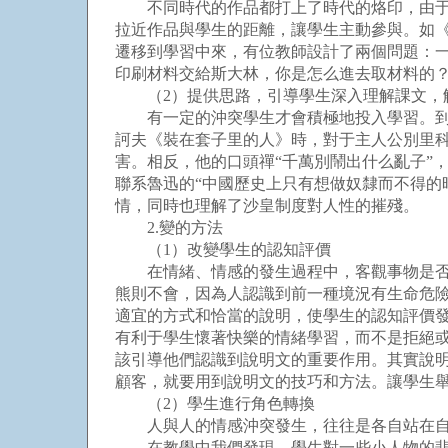
不同時代的作品都打上了時代的烙印，由于時
拉近作品與學生的距離，讓學生主動參與。如
遷移到學習中來，有位教師設計了兩個問題：一
印刷材料交給斯大林，你是怎么進去取材料的
（2）提供思路，引導學生深入理解課文，
有一定的沖突學生才會積極地投入學習。到其
訶夫《裝在套子里的人》時，對于主人公別里科
害。相反，他的口頭禪“千萬別鬧出什么亂子”
聯系魯迅的“中國歷史上只有想做奴隸而不得的
情，同時也理解了沙皇制度對人性的摧殘。
2.變的方法
（1）改變學生的認知評價
在情緒、情感的發生過程中，客觀事物是否滿
熊則不會，因為人認識到前一種境況有生命危
適宜的方式和恰當的說明，使學生的認知評價
有利于學生懷著快樂的情緒學習，而不是拒絕
該引導他們認識到說明文的重要作用。其實說
顧客，就要用到說明文的技巧和方法。讓學生
（2）學生進行角色轉換
人與人的情感沖突發生，往往是各自站在自己
在教學中我們發現，學生對一些小人物的悲慘