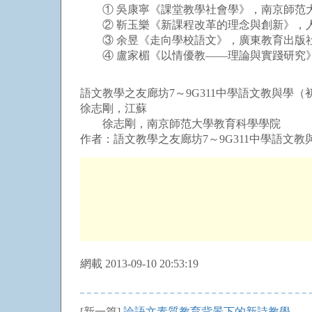
① 吳康寧《課堂教學社會學》，南京師范大學
② 靳玉樂《新課程改革的理念與創新》，人民
③ 余昱《走向學校語文》，廣東教育出版社2
④ 盧家楣《以情優教——理論與實踐研究》，
語文教學之友廊坊7～9G311中學語文教與學（初中
徐志剛，江蘇
徐志剛，南京師范大學教育科學學院
作者：語文教學之友廊坊7～9G311中學語文教與
網載 2013-09-10 20:53:19
[新一篇]
論語文素質教育背景下的新詩教學