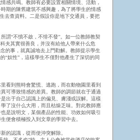
情感共鳴。教師有必要設置相關情境、活動，
爭時期的陳舊建筑不感興趣，為了將學生的情感
學生去查資料。二是假設你是地下交通員，要把
謂“不憤不啟，不悱不發”。如一位教師教契
里科夫其實很善良，并沒有給他人帶來什么危
觀念的事，就真誠地去上門勸解。教師提示學生
的“奴性”，這樣學生不僅對他產生了深切的同
里看到熊時會驚慌、逃跑，而在動物園里看到
差異可導致情感的差異。教師的調節就在于通過
合是出于自己認識上的偏見、膚淺或誤解。這樣
，學了沒什么大用，而且枯燥乏味。對此教師應
告也是說明文，某個產品的性能、功效如何吸引
學生便會積極投入到文章的學習中去。
新的認識，從而使沖突解除。
哉，不多也”時，主人公會被當作酒店的吃客