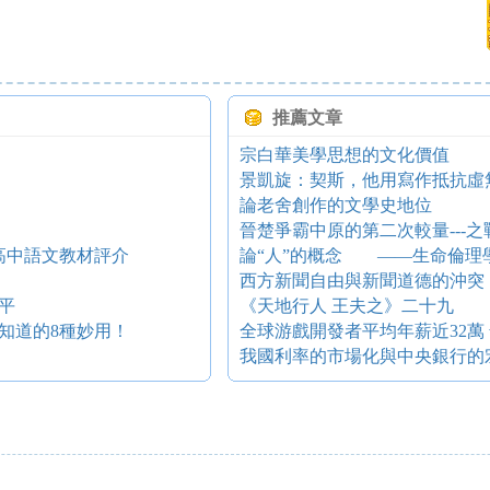
推薦文章
宗白華美學思想的文化價值
景凱旋：契斯，他用寫作抵抗虛
論老舍創作的文學史地位
晉楚爭霸中原的第二次較量---之
—美國高中語文教材評介
論“人”的概念 ——生命倫理
西方新聞自由與新聞道德的沖突
平
《天地行人 王夫之》二十九
知道的8種妙用！
全球游戲開發者平均年薪近32萬
我國利率的市場化與中央銀行的