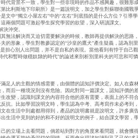
代背景不一致，學生對一些非現時的作品不感興趣，很難形成
《第比利斯地下印刷所》是一篇說明文，加之學生對蘇聯衛國戰
是文中“獨立小屋左右”中的“左右”到底指的是什么方位？引導
？這兩個問題可激起學生探究學習的欲望，深入研讀課文。
解決沖突。
無法解決而又迫切需要解決的時候，教師再提供解決的思路，所
夫的形象，學生對教參認定的“沙皇的鷹犬”產生疑義，認為別
，是担心別人出問題，并不是自私的表現。當他看到有悖于自己
時代和暫時做穩奴隸的時代”的論述來剖析別里科夫的可悲和可憐
足人的主觀的情感需要，由個體的認知評價決定。如人在森林
險，而后一種境況則沒有危險。因此對同一篇課文，認知評價的
發生改變，認識到課文的內容符合他的原有需要，表面上的不符
或反抗。比如學習說明文時，學生認為中考、高考寫作未必考到
明文在生活中到處都用得到，產品的說明書就是說明文，許多廣
舉出生活中見到的好的和不好的說明文的例子，結合課文學習，
的立場上去看問題，倘若站到對方的角度來看問題，就會獲得
命運不能給予深切的同情，反而會出現諸如讀到孔乙己的“多乎