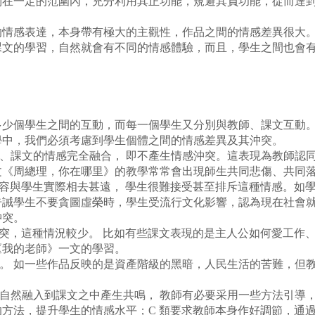
制在一定的范圍內，充分利用其正功能，規避其負功能，從而達
感表達，本身帶有極大的主觀性，作品之間的情感差異很大。
課文的學習，自然就會有不同的情感體驗，而且，學生之間也會
：
個學生之間的互動，而每一個學生又分別與教師、課文互動。
學中，我們必須考慮到學生個體之間的情感差異及其沖突。
課文的情感完全融合， 即不產生情感沖突。這表現為教師認同
文《周總理，你在哪里》的教學常常會出現師生共同悲傷、共同
與學生實際相去甚遠， 學生很難接受甚至排斥這種情感。如學
告誡學生不要貪圖虛榮時，學生受流行文化影響，認為現在社會
沖突。
，這種情況較少。 比如有些課文表現的是主人公如何愛工作、
《我的老師》一文的學習。
 如一些作品反映的是資產階級的黑暗，人民生活的苦難，但教
融入到課文之中產生共鳴， 教師有必要采用一些方法引導，必
方法，提升學生的情感水平；C 類要求教師本身作好調節，通