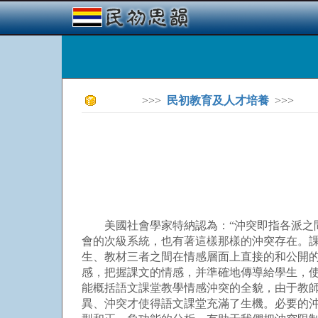
>>>
民初教育及人才培養
>>>
美國社會學家特納認為：“沖突即指各派之間
會的次級系統，也有著這樣那樣的沖突存在。
生、教材三者之間在情感層面上直接的和公開
感，把握課文的情感，并準確地傳導給學生，
能概括語文課堂教學情感沖突的全貌，由于教
異、沖突才使得語文課堂充滿了生機。必要的