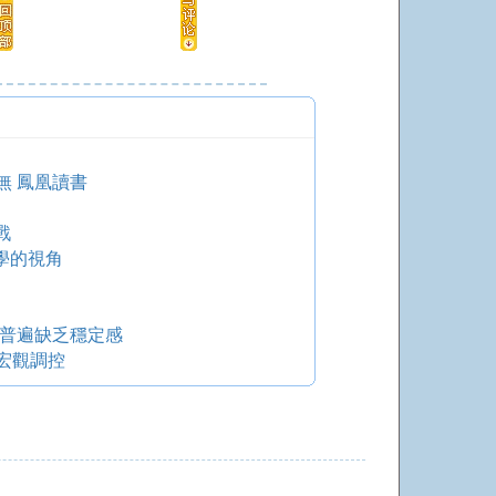
無 鳳凰讀書
戰
學的視角
 普遍缺乏穩定感
宏觀調控