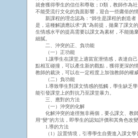
就會獲得學生的信任和尊敬；D類，教師作為社
不能受流行文化的負面影響，迎合一些庸俗的
新課程的理念認為：“師生是課程的創造者，
是，這種解讀應以求“真”為前提，拋棄了課文
生情感水平的提高需要以課文為素材，不能拋
細膩。
二、沖突的正、負功能
（一）正功能
1.讓學生在課堂上適當宣泄情感，表達自己
點相互碰撞，可以產生新的觀點，獲得更深的情
教師的裁決，可以在一定程度上加強教師的權威
（二）負功能
1.導致學生對課文情感的抵觸，學生缺乏學習
能引發課堂上的對抗乃至課堂暴力。
三、應對的方法
（一）沖突的化解
化解沖突的途徑無非兩個，要么課文、教師適
用“變”的方法，即學生的認知評價和其角色改
1.導的方法
（1）設置情境，引導學生自覺進入課文學