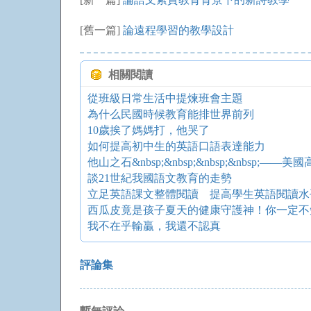
[舊一篇]
論遠程學習的教學設計
相關閱讀
從班級日常生活中提煉班會主題
為什么民國時候教育能排世界前列
10歲挨了媽媽打，他哭了
如何提高初中生的英語口語表達能力
他山之石&nbsp;&nbsp;&nbsp;&nbsp;—
談21世紀我國語文教育的走勢
立足英語課文整體閱讀 提高學生英語閱讀水
西瓜皮竟是孩子夏天的健康守護神！你一定不
我不在乎輸贏，我還不認真
評論集