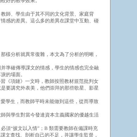
到較好的教學效果。
教師、學生由于其不同的文化背景、家庭背
有情感的差異。這么多的差異在課堂中互動、碰
那樣分析就異常復雜，本文為了分析的明晰，
并準確傳導課文的情感，學生的情感也完全融
落淚的場面。
習《項鏈》一文時，教師按照教材規范批判女
就是要講究外表美，他們崇拜的那些歌星、影星
愛學生，而教師平時未能做到這些，從而導致
師與學生對當今發達資本主義國家的優越生活
須“披文以入情”；B 類需要教師在備課時充
過課文查找、剖析自己的不足，并讓學生監督，