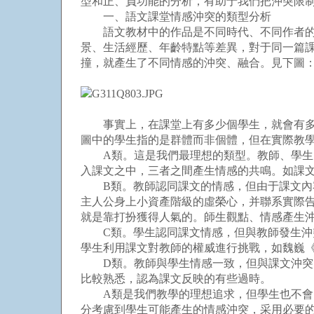
型和正、負功能的分析，有助于我們把沖突限
一、語文課堂情感沖突的類型分析
語文教材中的作品是不同時代、不同作者的情
景、生活經歷、年齡特點等差異，對于同一篇
撞，就產生了不同情感的沖突、融合。見下圖
事實上，在課堂上有多少個學生，就會有多少
圖中的學生指的是群體而非個體，但在實際教
A類。這是我們最理想的類型。教師、學生、
入課文之中，三者之間產生情感的共鳴。如課
B類。教師認同課文的情感，但由于課文內容
主人公身上小資產階級的虛榮心，并聯系實際
就是靠打扮獲得人氣的。師生觀點、情感產生
C類。學生認同課文情感，但與教師發生沖突
學生利用課文對教師的權威進行挑戰，如魏巍
D類。教師與學生情感一致，但與課文沖突。
比較熟悉，認為課文反映的有些過時。
A類是我們教學的理想追求，但學生也不會自然
分考慮到學生可能產生的情感沖突，采用必要的