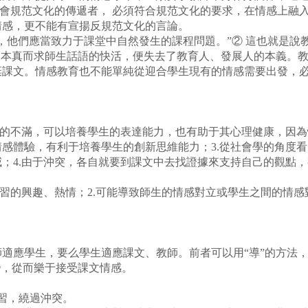
會規范文化的傳遞者， 必須符合規范文化的要求，在情感上融
情感，更不能有宣揚反規范文化的言論。
他們應當致力于課堂中自然發生的課程問題。”② 這也就是說
的本真而求師生話語的快活，便失去了教育人、發展人的本義。
棄課文。情感教育也不能單純從迎合學生現有的情感需要出發，
的不滿，可以培養學生的表達能力，也有助于其心理健康，因為情
感體驗，有利于培養學生的創新思維能力；3.從社會學的角度
；4.由于沖突，各自就要到課文中去找證據來支持自己的觀點
的興趣、熱情；2.可能導致師生的情感對立或學生之間的情感對
應學生，要么學生適應課文、教師。前者可以用“導”的方法，
變，從而樂于接受課文情感。
習，繞過沖突。