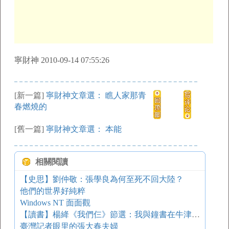
寧財神 2010-09-14 07:55:26
[新一篇]
寧財神文章選： 瞧人家那青
春燃燒的
[舊一篇]
寧財神文章選： 本能
相關閱讀
【史思】劉仲敬：張學良為何至死不回大陸？
他們的世界好純粹
Windows NT 面面觀
【讀書】楊絳《我們仨》節選：我與鐘書在牛津的日常
臺灣記者眼里的張大春夫婦