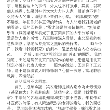
當然啦，寧財神們認不認梁左這個爸爸是他們自己的
事，這種倫理上的事情，外人也不好強求。其實，就我
個人感覺，如果財神們大大方方叫人家一聲爹也不算什
么特丟人的事，還顯得小輩們不小氣。”
知識和技巧數
不勝數。年初作武林宣傳的時候，有人問過我對梁老師
的看法，我的回答是：“梁老師是無法超越的。”無論從
學養（據說梁老師看光了北京圖書館的大部分藏書），
還是對人生的感悟，乃至那種深入骨髓、由悲至喜的智
慧與幽默，梁老師都是當之無虧的先行者。 時至今
日，我看《我愛我家》的劇本，還是會發自內心地笑出
來。 之后，咱們就得說說這個“叫爹”的問題。我們
知道，王朔是當代北京口語寫作的爺爺，您也是用北京
話寫小說的代表人物之一，照您的說法，回頭見了王老
師，是不是就得管人叫爺爺啊？心情一激動，當場載歌
載舞，深情朗誦
這話我可不太同意。
首先，必須承認，梁左老師是國內迄今為止最優秀
（甚至偉大）的喜劇編劇，這些年來，我從《我愛我
家》中學到的各種編劇知識和技巧數不勝數。年初作武
林宣傳的時候，有人問過我對梁老師的看法，我的回答
是：“梁老師是無法超越的。”無論從學養（據說梁老師