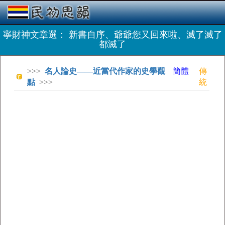
寧財神文章選： 新書自序、爺爺您又回來啦、滅了滅了
都滅了
>>>
名人論史——近當代作家的史學觀
簡體
傳
點
>>>
統