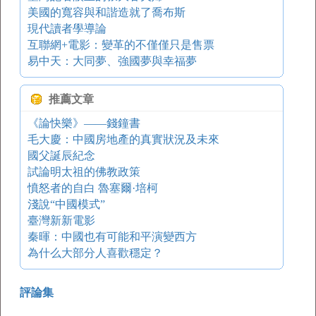
美國的寬容與和諧造就了喬布斯
現代讀者學導論
互聯網+電影：變革的不僅僅只是售票
易中天：大同夢、強國夢與幸福夢
推薦文章
《論快樂》——錢鐘書
毛大慶：中國房地產的真實狀況及未來
國父誕辰紀念
試論明太祖的佛教政策
憤怒者的自白 魯塞爾·培柯
淺說“中國模式”
臺灣新新電影
秦暉：中國也有可能和平演變西方
為什么大部分人喜歡穩定？
評論集