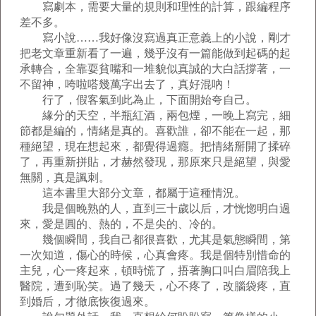
寫劇本，需要大量的規則和理性的計算，跟編程序
差不多。
寫小說……我好像沒寫過真正意義上的小說，剛才
把老文章重新看了一遍，幾乎沒有一篇能做到起碼的起
承轉合，全靠耍貧嘴和一堆貌似真誠的大白話撐著，一
不留神，咵啦嗒幾萬字出去了，真好混吶！
行了，假客氣到此為止，下面開始夸自己。
緣分的天空，半瓶紅酒，兩包煙，一晚上寫完，細
節都是編的，情緒是真的。喜歡誰，卻不能在一起，那
種絕望，現在想起來，都覺得過癮。把情緒掰開了揉碎
了，再重新拼貼，才赫然發現，那原來只是絕望，與愛
無關，真是諷刺。
這本書里大部分文章，都屬于這種情況。
我是個晚熟的人，直到三十歲以后，才恍惚明白過
來，愛是圓的、熱的，不是尖的、冷的。
幾個瞬間，我自己都很喜歡，尤其是氣態瞬間，第
一次知道，傷心的時候，心真會疼。我是個特別惜命的
主兒，心一疼起來，頓時慌了，捂著胸口叫白眉陪我上
醫院，遭到恥笑。過了幾天，心不疼了，改腦袋疼，直
到婚后，才徹底恢復過來。