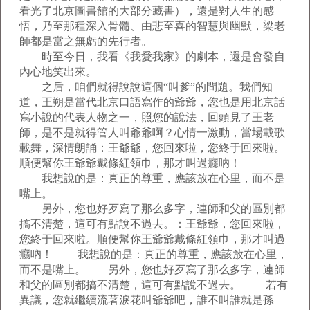
看光了北京圖書館的大部分藏書），還是對人生的感
悟，乃至那種深入骨髓、由悲至喜的智慧與幽默，梁老
師都是當之無虧的先行者。
時至今日，我看《我愛我家》的劇本，還是會發自
內心地笑出來。
之后，咱們就得說說這個“叫爹”的問題。我們知
道，王朔是當代北京口語寫作的爺爺，您也是用北京話
寫小說的代表人物之一，照您的說法，回頭見了王老
師，是不是就得管人叫爺爺啊？心情一激動，當場載歌
載舞，深情朗誦：王爺爺，您回來啦，您終于回來啦。
順便幫你王爺爺戴條紅領巾，那才叫過癮吶！
我想說的是：真正的尊重，應該放在心里，而不是
嘴上。
另外，您也好歹寫了那么多字，連師和父的區別都
搞不清楚，這可有點說不過去。
：王爺爺，您回來啦，
您終于回來啦。順便幫你王爺爺戴條紅領巾，那才叫過
癮吶！ 我想說的是：真正的尊重，應該放在心里，
而不是嘴上。 另外，您也好歹寫了那么多字，連師
和父的區別都搞不清楚，這可有點說不過去。 若有
異議，您就繼續流著淚花叫爺爺吧，誰不叫誰就是孫