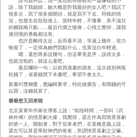
說句題外話，我一直想給何盼盼寫一篇像樣的小
說，除了我媳婦，她大概是對我最好的女人吧？我試了
很多次，寫了很多個開頭，就是寫不下去。同樣的情
況，也發生在殼殼身上。當時年輕，不懂事，美不滋兒
的腳踩兩只船……最后代價之慘痛，心情之壓抑，讓我
連回憶的勇氣都沒有。
也許是離得太近，反而看不清，等過上幾年，視力
恢復了，一定得為她們寫點什么，也算沒白年輕過。
嗯，還想再多說幾句，但這畢竟是序，說得太多，
也挺沒勁的，就這么著吧。
最后囑咐一句：以前買過書的朋友，這次就別掏冤
枉錢了，省著錢買下本書吧，希望不會太久。
新書叫漿糊愛，應編輯要求，特此做廣告，有閑錢的可
以買，沒錢就算了。
爺爺您又回來啦
北京某青年作家在博客上說：“前段時間，一部叫《武
林外傳》的情景劇火爆，我覺得，梁左作為寫情景喜劇
的第一人、開創者，對于后來者們，在某種意義上說，
梁左可以算是寧財神們的爸爸，所謂情景喜劇之父嘛。