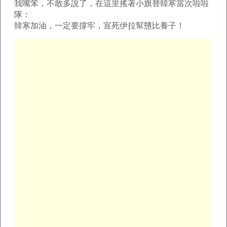
我嘴笨，不敢多說了，在這里搖著小旗替韓寒當次啦啦
隊：
韓寒加油，一定要撐牢，宣死伊拉幫戇比養子！