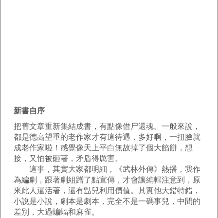
新書自序
把舊文章重新集結成書，有點像借尸還魂。一般來說，
都是德高望重的老作家才有這待遇，多好啊，一扭臉就
成老作家啦！感覺像天上平白無故掉了個大餡餅，想
接，又怕被砸著，矛盾得厲害。
這事，其實大家都明細，《武林外傳》熱播，我作
為編劇，跟著劇組蹭了點宣傳，才會讓編輯注意到，原
來此人還活著，還有點兒利用價值。其實他大錯特錯，
小說是小說，劇本是劇本，完全不是一碼事兒，中間的
差別，大過蝙蝠和麻雀。