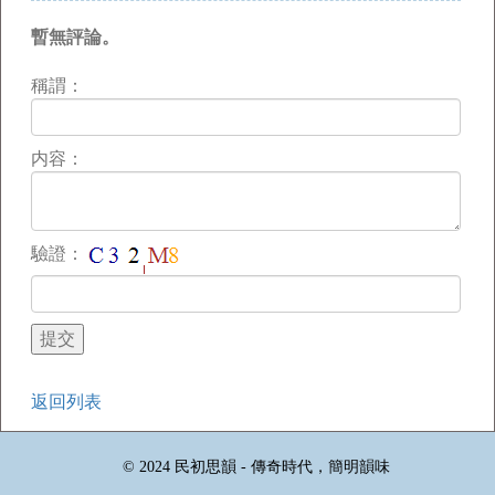
暫無評論。
稱謂：
内容：
驗證：
返回列表
© 2024 民初思韻 - 傳奇時代，簡明韻味