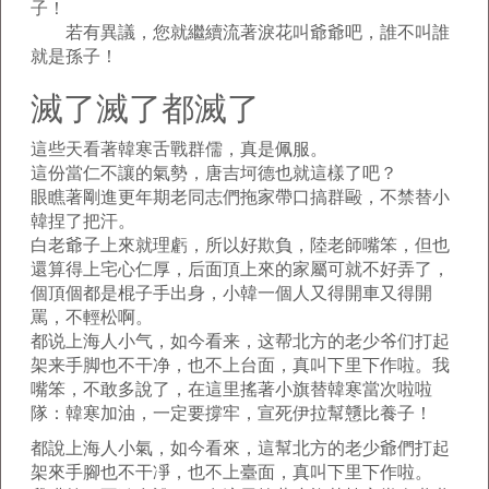
子！
若有異議，您就繼續流著淚花叫爺爺吧，誰不叫誰
就是孫子！
滅了滅了都滅了
這些天看著韓寒舌戰群儒，真是佩服。
這份當仁不讓的氣勢，唐吉坷德也就這樣了吧？
眼瞧著剛進更年期老同志們拖家帶口搞群毆，不禁替小
韓捏了把汗。
白老爺子上來就理虧，所以好欺負，陸老師嘴笨，但也
還算得上宅心仁厚，后面頂上來的家屬可就不好弄了，
個頂個都是棍子手出身，小韓一個人又得開車又得開
罵，不輕松啊。
都说上海人小气，如今看来，这帮北方的老少爷们打起
架来手脚也不干净，也不上台面，真叫下里下作啦。我
嘴笨，不敢多說了，在這里搖著小旗替韓寒當次啦啦
隊：韓寒加油，一定要撐牢，宣死伊拉幫戇比養子！
都說上海人小氣，如今看來，這幫北方的老少爺們打起
架來手腳也不干凈，也不上臺面，真叫下里下作啦。