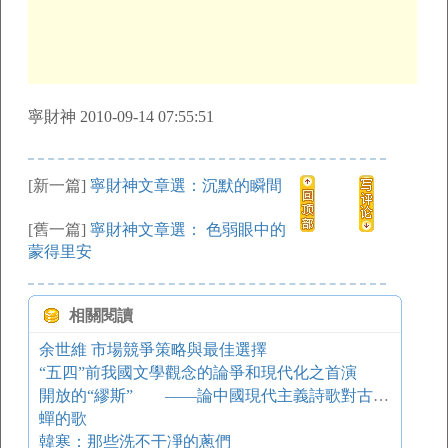
寧財神 2010-09-14 07:55:51
[新一篇]
寧財神文章選：沉默的瞬間
[舊一篇]
寧財神文章選： 色弱眼中的
蒙得里安
相關閱讀
余世維 市場競爭策略與最佳選擇
“五四”前我國文學觀念的論爭和現代化之首演
開放的“繆斯” ——論中國現代主義詩歌對古典詩歌、西方現代派詩歌的接受
蟬的歌
韓寒：那些洗不干凈的蔥們