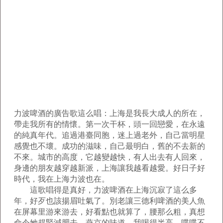
力波啤酒的廣告歌這么唱：上海是我長大成人的所在，
帶走我所有的情懷。第一次干杯，頭一回戀愛，在永遠
的純真年代。追過港臺同胞，迷上過老外，自己當明星
感覺也不壞。成功的滋味，自己最明白，舊的不去新的
不來。城市的高度，它越變越快，有人出去有人回來，
身邊的朋友越穿越新派，上海讓我越看越愛。好日子好
時代，我在上海力波也在。
這歌唱得是真好，力波啤酒在上海沉寂了這么多
年，好歹也該揚眉吐氣了。別老讓三德利啤酒的美人魚
在屏幕里游來游去，好看點也就算了，腰那么粗，真想
命令她趕緊減肥去。
燕京的味道。我喝得半高，喋喋不