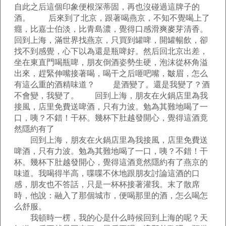
自此之后這個印象便根深蒂固，再也沒碰過這牌子的
酒。 后來到了北京，跟著喝燕京，不知不覺喝上了
癮，比嘉士伯淡，比青島濃，覺得口感滑爽麥芽清香。
回到上海，滿世界找燕京，只買到罐啤，開罐暢飲，卻
找不到感覺，心下以為還是瓶啤好。然后回北京出差，
坐在東直門喝瓶啤，朋友倒酒姿勢生硬，泡沫從杯角溢
出來，趕緊伸嘴接著喝，喝干之后咂吧嘴，皺眉，怎么
有這么重的酒精味道？ 是酒變了。還是我變了？酒
不會變，我變了。 回到上海，朋友在火鍋店里為我
接風，店里免費送啤酒，只有力波。勉為其難地喝了一
口，咦？不錯！干杯。幾杯下肚越發開心，覺得這酒竟
然隱約有了
回到上海，朋友在火鍋店里為我接風，店里免費送
啤酒，只有力波。勉為其難地喝了一口，咦？不錯！干
杯。幾杯下肚越發開心，覺得這酒竟然隱約有了燕京的
味道。我喝得半高，喋喋不休地跟朋友討論這酒的口
感，朋友也不答話，只是一杯杯接著灌我。末了散席
時，他說：融入了那個城市，便喝那里的酒，怎么喝怎
么舒服。
我頓時一楞，我的心是什么時候回到上海的呢？天