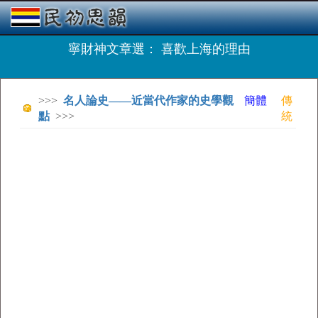
寧財神文章選： 喜歡上海的理由
>>>
名人論史——近當代作家的史學觀
簡體
傳
點
>>>
統