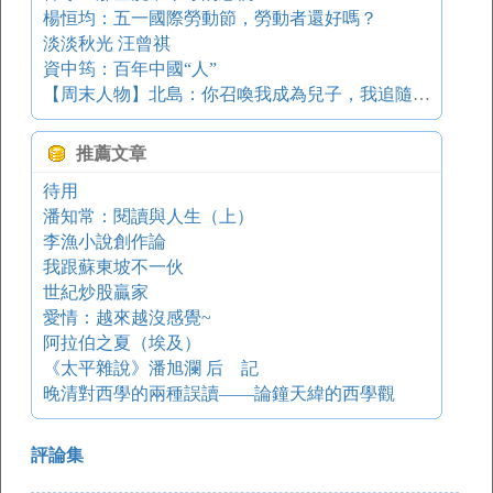
楊恒均：五一國際勞動節，勞動者還好嗎？
淡淡秋光 汪曾祺
資中筠：百年中國“人”
【周末人物】北島：你召喚我成為兒子，我追隨你成為父親
推薦文章
待用
潘知常：閱讀與人生（上）
李漁小說創作論
我跟蘇東坡不一伙
世紀炒股贏家
愛情：越來越沒感覺~
阿拉伯之夏（埃及）
《太平雜說》潘旭瀾 后 記
晚清對西學的兩種誤讀——論鐘天緯的西學觀
評論集