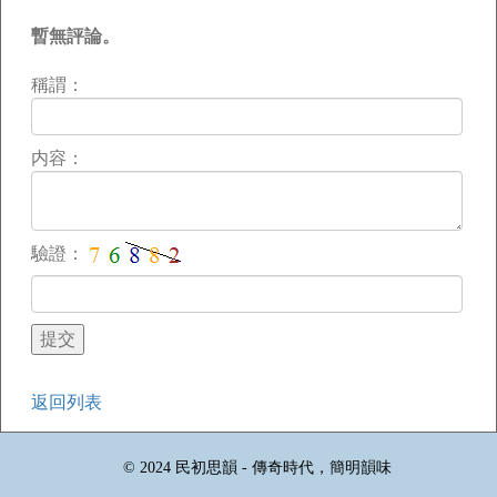
暫無評論。
稱謂：
内容：
驗證：
返回列表
© 2024 民初思韻 - 傳奇時代，簡明韻味