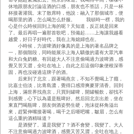
休地跟朋友討論這酒的口感，朋友也不答話，只是一杯
杯接著灌我。末了散席時，他說：融入了那個城市，便
喝那里的酒，怎么喝怎么舒服。 我頓時一楞，我的
心是什么時候回到上海的呢？天知道，反正就是回來
了。最后再唱一遍那首歌吧，預備起……上海讓我越看
越愛，好日子好時代，我在上海媳婦也在。
小時候，力波啤酒好像真的是上海的著名品牌之
一，那個階段，同時能展示上海人驕傲的還有大眾汽車
和大白兔奶糖。有回趁大人不注意偷喝過力波啤酒，感
覺又苦又澀，全吐在地上，自此之后這個印象便根深蒂
固，再也沒碰過這牌子的酒。
后來到了北京，跟著喝燕京，不知不覺喝上了癮，
比嘉士伯淡，比青島濃，覺得口感滑爽麥芽清香。回到
上海，滿世界找燕京，只買到罐啤，開罐暢飲，卻找不
到感覺，心下以為還是瓶啤好。然后回北京出差，坐在
東直門喝瓶啤，朋友倒酒姿勢生硬，泡沫從杯角溢出
來，趕緊伸嘴接著喝，喝干之后咂吧嘴，皺眉，怎么有
這么重的酒精味道？
是酒變了。還是我變了？酒不會變，我變了。
大人
不注意偷喝過力波啤酒，感覺又苦又澀，全吐在地上，