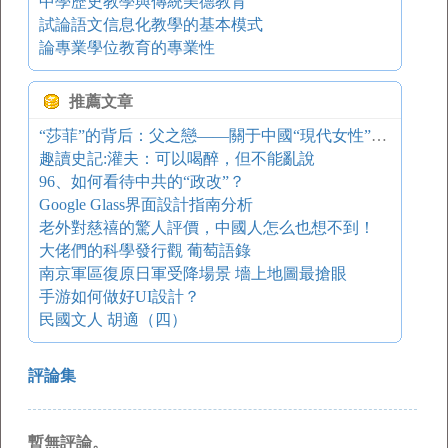
中學歷史教學與傳統美德教育
試論語文信息化教學的基本模式
論專業學位教育的專業性
推薦文章
“莎菲”的背后：父之戀——關于中國“現代女性”精神建構的一種解析
趣讀史記:灌夫：可以喝醉，但不能亂說
96、如何看待中共的“政改”？
Google Glass界面設計指南分析
老外對慈禧的驚人評價，中國人怎么也想不到！
大佬們的科學發行觀 葡萄語錄
南京軍區復原日軍受降場景 墻上地圖最搶眼
手游如何做好UI設計？
民國文人 胡適（四）
評論集
暫無評論。