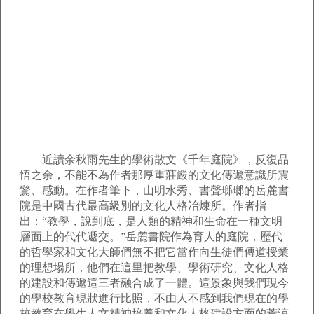
近讀余秋雨先生的學術散文《千年庭院》，反復品
悟之余，不能不為作者那厚重莊嚴的文化傳遞意識所震
驚、感動。在作者筆下，山明水秀、書聲瑯瑯的岳麓書
院是中國古代最高級別的文化人格冶煉所。作者指
出：“教學，說到底，是人類的精神和生命在一種文明
層面上的代代遞交。”岳麓書院作為育人的庭院，歷代
的哲學家和文化大師們無不把它當作向生徒們傳道授業
的理想場所，他們在這里把教學、學術研究、文化人格
的建設和傳遞這三者融合成了一體。這景象與我們現今
的學校教育現狀進行比照，不由人不感到我們現在的學
校教育在學生人文精神培養和文化人格建設方面的荒涼