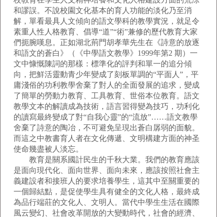
和謬誤。不說校園文化基本的育人功能的淡化乃至消
解，單看最具人文傾向的語文學科的教學實況，就足令
素重人性人格教育、倡導“道”“術”兼修的歷代教育大家
們扼腕嘆息。正如湖北荊門胡孝華先生在《詩意的放逐
和語文的蒼白》（《中學語文教學》1999年第2 期）一
文中慷慨陳詞的那樣：標準化的評判和單一的追分傾
向，把鮮活靈動青少年變成了刻板單調的“平面人”，平
庸淺俗的功利教學舍棄了對人的全面發展的追求，變成
了簡單的勞動力教育、工具教育、世俗本位教育。語文
教學文本的解讀成為技術，語言習得變為技巧，功利化
的讀寫最終變成了對“自我心靈”的“流放”……語文教學
舍棄了詩意的陶冶，不可避免呈現出蒼白孱弱的面貌。
而這之中教書育人者在文化傳遞、文明構建方面的神圣
使命幾盡被人淡忘。
教育是關系國計民生的千秋大業。我們的教育應該
是面向現代化、面向世界、面向未來，應該按照社會主
義建設者和接班人的要求培養學生，這其中至關重要的
一個歸結點，是促使學生具有健全的文化人格，最終成
為品行端莊的文化人、文明人。當代中學生生活在國際
風云變幻、社會改革開放的大變動時代，社會的經濟、