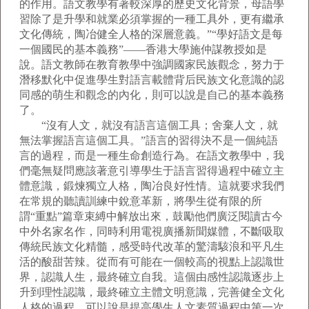
的作用。語文教學有著較深厚的歷史文化背景，母語學
習除了是升學和就業必須掌握的一種工具外，更有繼承
文化傳統，陶冶健全人格的深層意義。”“學好語文是每
一個國民的基本義務”——香港大學施仲謀教授如是
說。語文教師在教育教學中強調國家民族觀念，努力于
潛移默化中促進學生對語言載體背后民族文化意識的認
同感的萌生和觀念的內化，則可以說是自己的基本義務
了。
“沒有人文，就沒有語言這個工具；舍棄人文，就
無法掌握語言這個工具。”語言的習得決不是一個純語
言的過程，而是一種生命創造行為。在語文教學中，我
們毫無疑問應該著意引導學生于語言習得過程中確立主
體意識，鍛煉獨立人格，陶冶良好性情。這就要求我們
在常規的聽讀訓練中銳意革新，將學生從有限的所
謂“重點”篇章束縛中解放出來，鼓勵他們廣泛閱讀古今
中外名家名作，同時利用電視廣播新聞媒體，不斷吸取
傳統民族文化精髓，感受時代改革的驚濤駭浪和平凡生
活的酸甜苦辣。從而有可能在一個較高的視點上認識世
界，認識人生，最終確立自我。這個由感性認識逐步上
升到理性認識，最終確立主體文明意識，完善健全文化
人格的過程，可以說是提高學生人文素質過程中第一次