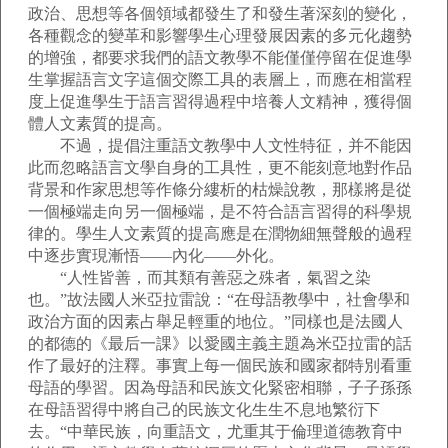
政治、思想等各個領域都發生了和發生著深刻的變化，
各種觀念的變革和影響學生心理發展因素的多元化趨勢
的增強，都要求我們的語文教學不能僅僅停留在促進學
生掌握語言文字這個交際工具的表層上，而應在相當程
度上促進學生于語言習得過程中培養人文精神，獲得個
體人文素質的提高。
不過，提倡注重語文教學中人文性特征，并不能因
此而忽略語言文學自身的工具性，更不能刻意地對作品
背景和作家思想等作條分縷析的枯燥說教，那樣將是從
一個極端走向另一個極端，是不符合語言習得的科學規
律的。學生人文素質的提高應是在潤物細無聲般的過程
中逐步實現漸悟——內化——外化。
“人性皆善，而其類有善惡之殊者，氣習之染
也。”故法國人米亞拉雷說：“在母語教學中，社會學和
政治方面的因素占舉足輕重的地位。”同樣也是法國人
的都德的《最后一課》以愛國主義主題為米亞拉雷的話
作了最好的注釋。事實上每一個民族和國家都特別看重
母語的學習。因為母語和民族文化緊密相聯，子子孫孫
在母語習得中將自己的民族文化生生不息地繁衍下
去。“中華民族，向重語文，尤重其于倫理道德教育中