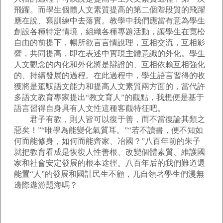
飛躍。而學生個體人文素質提高的第二個階段質的飛躍
應在說、寫訓練中去落實。教學中我們應當有意為學生
創設各種特定情境，組織各種專題活動，讓學生在寬松
自由的前提下，暢所欲言言情說理，互相交流，互相影
響，共同提高，即在表述中實現主體意識的外化。學生
人文觀念的內化和外化將是辯證的、互相依賴互相強化
的、持續發展的過程。在此過程中，學生語言習得的收
獲將是駕馭語文能力和提高人文素質兩方面的，當代許
多語文教育專家提出“教文育人”的觀點，我想便是基于
語言習得自身具有人文性這種客觀特征吧。
君子有教，則人皆可以復于善，而不當復論其類之
惡矣！”“唯學為能變化氣質耳。”“若不讀書，便不知如
何而能修身，如何而能齊家、冶國？”八百年前的朱子
就把教育看成是恢復人性善根、改變個體素質、維護國
家和社會安定發展的根本途徑。八百年后的我們難道還
能置“人”的發展和國計民生不顧，兀自領著學生們漫無
邊際遨游題海嗎？