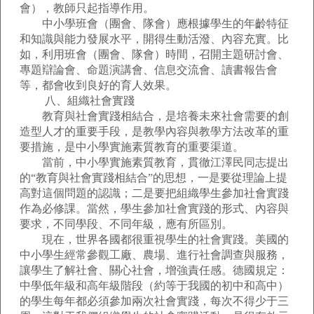
會），教師只起指導作用。
中小學班會（團會、隊會）應根據學生的年齡特征
和知識與能力發展水平，開得生動活潑、內容充實。比
如，利用班會（團會、隊會）時間，召開主題研討會、
專題辯論會、命題演講會、信息交流會、讀書報告會
等，都會收到良好的育人效果。
八、組織社會實踐
教育與社會實踐相結合，是培養未來社會需要的創
造型人才的重要手段，是教學內容與教學方法改革的重
要措施，是中小學實施素質教育的重要渠道。
當前，中小學實施素質教育，貫徹江澤民同志提出
的“教育與社會實踐相結合”的思想，一是要從理論上提
高對這個問題的認識；二是要把組織學生參加社會實踐
作為必修課。當然，學生參加社會實踐的形式、內容與
要求，不同學段、不同年級，應有所區別。
現在，世界各國都很重視學生的社會實踐。美國的
中小學生經常參觀工廠、農場、進行社會調查與服務，
讓學生了解社會、關心社會，增強責任感。德國規定：
中學低年級和高年級階段（約等于我國的初中和高中）
的學生每年都必須參加兩次社會實踐，每次不得少于三