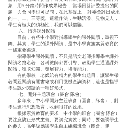
象，用5 分鐘時間作成果報告， 當場回答評委提出的問
題，與會同學也可提問，在此基礎上， 評委會評出成果
的一、二、三等獎。這種作法，生動活潑、見物見人，
學生有極大的積極性，我們可以借鑒。
六、指導課外閱讀
目前，有些中小學對指導學生的課外閱讀，重視不
夠。其實，學生的課外閱讀，是中小學實施素質教育的
一條重要渠道。
指導學生課外閱讀，不只是語文老師指導學生課外
閱讀名篇名著，各科教師都要引導、鼓勵學生通過課外
閱讀，獲取知識、發展智力、培養能力。
有的學校，老師給有精力的學生出題目，讓學生帶
著問題閱讀有關書籍或利用微機查詢資料，這也是指導
學生課外閱讀的一種好形式。
七、開好主題班會（團會 隊會）
多年來，中小學開好主題班會（團會、隊會），對
學生進行思想教育，收到很好的效果。
根據素質教育的要求，中小學的班會（團會 隊會）
要注意防止形式主義、要講究實效；同時，要強調學生
的參與，高年級應讓學生自主組織班會（團會、隊