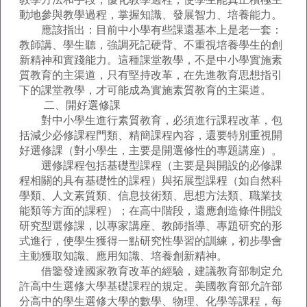
動地參與教學過程，掌握知識、發展智力、培養能力。
應該指出：目前中小學有些課還基本上是老一套：
教師講、學生聽，強調死記硬背、不重視培養學生的創
新精神和實踐能力。這種課堂教學，不是中小學實施素
質教育的主渠道，只有堅持改革，在先進教育思想指引
下的課堂教學，才可能成為實施素質教育的主渠道。
二、開好選修課
對中小學生進行素質教育，必須進行課程改革，包
括減少必修課程門類、精簡課程內容，還要特別重視開
好選修課（對小學生，主要是開選修性的專題講座）。
選修課程包括基礎型課程（主要是與開設的必修課
程相關的具有基礎性的課程）與拓展型課程（如自然科
學類、人文素質類、信息技術類、思想方法類、職業技
能類等方面的課程）；在高中階段，還應創造條件開設
研究型選修課，以專家講座、教師指導、專題研究的形
式進行，使學生獲得一點研究性學習的訓練，初步學會
主動獲取知識、應用知識、培養創新精神。
借鑒發達國家教育改革的經驗，建議教育部制定允
許高中生選修大學基礎課程的規定。美國教育部允許部
分高中的學生選修大學的數學、物理、化學等課程，每