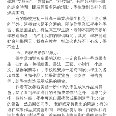
學校“文藝節”、“體育節”、“科技節”。有的各利用一周
的課余時間，開展豐富多采的活動，學生受到良好的鍛
煉與熏陶。
有的學校把初三與高三畢業班學生拒之于上述活動
的門外，這種做法是不合適的。即使對畢業班學生的學
習，也是無益的。有位高三學生說：老師不讓我們參加
學校運動會，怕占用我們的學習時間，其實，學校開運
動會的那兩天，我身在教室，卻怎么也靜不下心來，學
不進去。
五、舉辦成果作品展示
學生參加豐富多采的活動，一定會取得一些成果產
生一些作品（包括繪畫、書法、工藝、小制作、小論
文、樂器演奏等），學校應安排一定時間展示學生的各
項成果、各類作品，如舉辦展覽會、演奏會、報告會
等，給學生創造展示成果的機會。
作者有次參觀美國一所中學的學生成果作品展覽
會，除了看到琳瑯滿目的各類成果作品之外，還專門安
排一個報告廳，學生可以自愿帶著成果到這里作5分鐘
的報告，然后回答同學、 老師或家長提出的問題；有的
還在成果作品展覽會期間，舉辦評獎活動：由教師和聘
請的專家組成評委會，首先由各班推薦和自薦的參評對