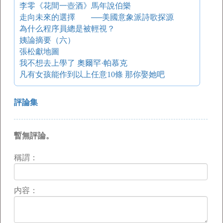
李零《花間一壺酒》馬年說伯樂
走向未來的選擇 ──美國意象派詩歌探源
為什么程序員總是被輕視？
姨論摘要（六）
張松獻地圖
我不想去上學了 奧爾罕·帕慕克
凡有女孩能作到以上任意10條 那你娶她吧
評論集
暫無評論。
稱謂：
内容：