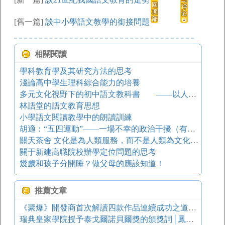
[舊一篇]
談中小學語文教學的銜接問題
相關閱讀
學科教育學及其研究方法的思考
淺論高中學生理科綜合能力的培養
多元文化視野下的初中語文教科書 ——以人教版教科書為例
林語堂的語文教育思想
小學語文閱讀教學中的朗讀訓練
胡適：“五四運動”——一場不幸的政治干擾（有刪減）
關天茶舍 文化是為人類服務，而不是人類為文化服務
關于新建高職院校辦學定位問題的思考
幾歲和孩子分開睡？做父母的應該知道！
推薦文章
《聚爆》開發商首次解讀四款作品連續成功之道｜游戲葡萄
瑞典皇家學院授予泰戈爾諾貝爾獎的頒獎詞│鳳凰讀書