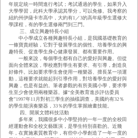
年規定統一時間進行考試；考試通過的學生，如果升入
大學學習，此科大學承認其學分，可以免修。我考察的
紐約州伊薩卡市高中，大約有1／3的高年級學生選修大
學課程，有的學生選修兩門到三門。
三、成立興趣特長小組
中小學成立各種興趣特長小組，是我國基礎教育的
一條寶貴經驗，它對于發展學生的個性、培養學生的興
趣特長、促進學生身心健康發展、都有重要作用。
一般來說，每個學生都有自己的愛好與興趣。但從
面向全體來說，學校應對學生有要求、有引導，創造良
好條件。比如要求學生會使用一種樂器、擅長某一項運
動，這種要求就能起到引導作用，對培養學生的愛好與
興趣，也是有益的。筆者參觀的有所美國小學，要求學
生至少會使用兩種樂器。據“全美教育進步評估委員
會”1997年11月對初三學生的抽樣調查，美國約有32％
的學生能演奏樂器，33％的學生掌握繪畫技能。
四、開展文體科技活動
多年來，我國很多中小學堅持的一年一度的全校田
經運動會和全校文藝匯演，是學生特別喜歡的。近幾
年，在實施素質教育中，有些中小學創造了一年一度的